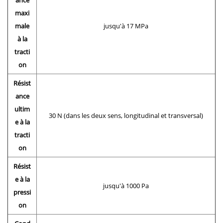
maxi
male
jusqu'à 17 MPa
à la
tracti
on
Résist
ance
ultim
30 N (dans les deux sens, longitudinal et transversal)
e à la
tracti
on
Résist
e à la
jusqu'à 1000 Pa
pressi
on