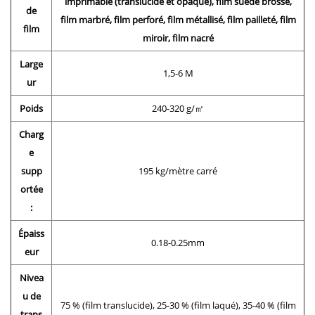
imprimable (translucide et opaque), film suédé brossé,
de
film marbré, film perforé, film métallisé, film pailleté, film
film
miroir, film nacré
Large
1,5-6 M
ur
Poids
240-320 g/㎡
Charg
e
supp
195 kg/mètre carré
ortée
:
Épaiss
0.18-0.25mm
eur
Nivea
u de
75 % (film translucide), 25-30 % (film laqué), 35-40 % (film
trans