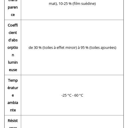
mat), 10-25 % (film suédine)
paren
ce
Coeffi
cient
d'abs
orptio
de 30 % (toiles à effet miroir) à 95 % (toiles ajourées)
n
lumin
euse
Temp
ératur
e
-25 °C - 60 °C
ambia
nte
Résist
ance