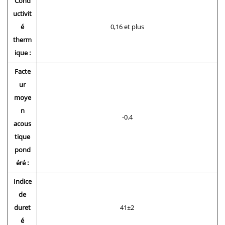
Cond
uctivit
é
0,16 et plus
therm
ique :
Facte
ur
moye
n
-0.4
acous
tique
pond
éré :
Indice
de
duret
41±2
é