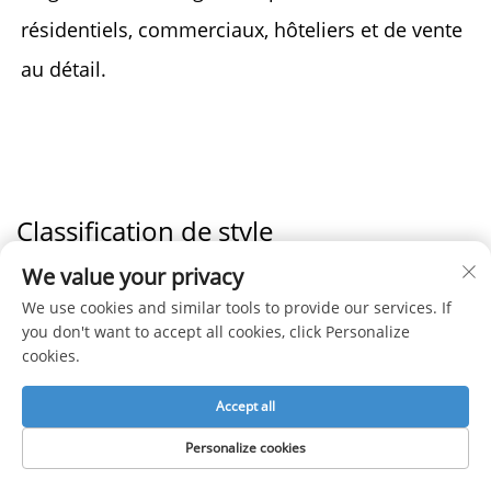
résidentiels, commerciaux, hôteliers et de vente 
au détail. 
Classification de style
We value your privacy
Options de conception illimitées
We use cookies and similar tools to provide our services. If
you don't want to accept all cookies, click Personalize
1. Choisissez parmi des milliers de designs
cookies.
distincts de films imprimés.
Accept all
2. Les designs personnalisés adaptés à vos
Personalize cookies
besoins sont également les bienvenus.