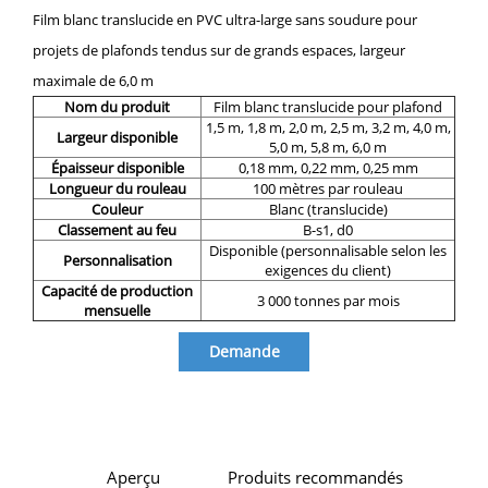
Film blanc translucide en PVC ultra-large sans soudure pour
projets de plafonds tendus sur de grands espaces, largeur
maximale de 6,0 m
Nom du produit
Film blanc translucide pour plafond
1,5 m, 1,8 m, 2,0 m, 2,5 m, 3,2 m, 4,0 m,
Largeur disponible
5,0 m, 5,8 m, 6,0 m
Épaisseur disponible
0,18 mm, 0,22 mm, 0,25 mm
Longueur du rouleau
100 mètres par rouleau
Couleur
Blanc (translucide)
Classement au feu
B-s1, d0
Disponible (personnalisable selon les
Personnalisation
exigences du client)
Capacité de production
3 000 tonnes par mois
mensuelle
Demande
d'information
Aperçu
Produits recommandés