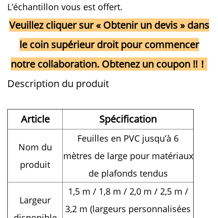
L’échantillon vous est offert.
Veuillez cliquer sur « Obtenir un devis » dans
le coin supérieur droit pour commencer
notre collaboration. Obtenez un coupon !!！
Description du produit
Article
Spécification
Feuilles en PVC jusqu’à 6
Nom du
mètres de large pour matériaux
produit
de plafonds tendus
1,5 m / 1,8 m / 2,0 m / 2,5 m /
Largeur
3,2 m (largeurs personnalisées
disponible