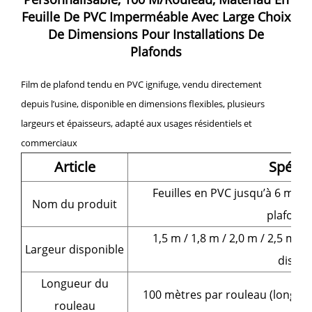
Feuille De PVC Imperméable Avec Large Choix
De Dimensions Pour Installations De
Plafonds
Film de plafond tendu en PVC ignifuge, vendu directement
depuis l’usine, disponible en dimensions flexibles, plusieurs
largeurs et épaisseurs, adapté aux usages résidentiels et
commerciaux
Article
Spécif
Feuilles en PVC jusqu’à 6 mèt
Nom du produit
plafond
1,5 m / 1,8 m / 2,0 m / 2,5 m /
Largeur disponible
dispon
Longueur du
100 mètres par rouleau (longue
rouleau