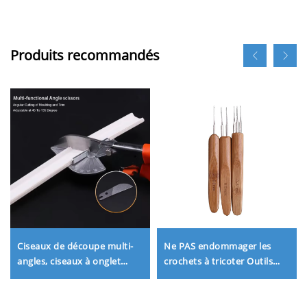
Produits recommandés
Ciseaux de découpe multi-
Ne PAS endommager les
angles, ciseaux à onglet
crochets à tricoter Outils
réglables pour gaines et
d'accessoires pour
moulures de faux-plafond
suppression de plafond
tendu
tendu bricolage Outils pour