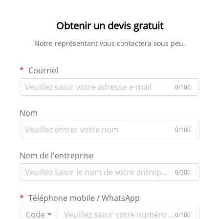
retirer le tissu du plafond
tendu
Obtenir un devis gratuit
Notre représentant vous contactera sous peu.
Courriel
0/100
Nom
0/100
Nom de l'entreprise
0/200
Téléphone mobile / WhatsApp
Code
0/100