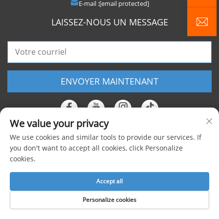
E-mail :
[email protected]
LAISSEZ-NOUS UN MESSAGE
ENVOYER MAINTENANT
We value your privacy
We use cookies and similar tools to provide our services. If
Copyright © 2025 Shanghai Foxygen Industrial Co., Ltd. Tous droits
you don't want to accept all cookies, click Personalize
cookies.
réservés |
Politique de confidentialité
Accept all
Personalize cookies