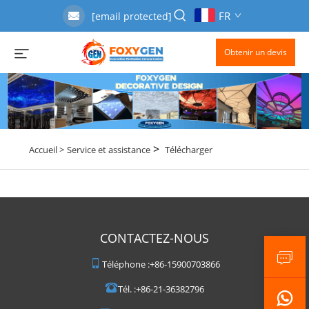
FR
[email protected]
Obtenir un devis
>
Accueil >
Service et assistance
Télécharger
CONTACTEZ-NOUS
Téléphone :
+86-15900703866
Tél. :
+86-21-36382796