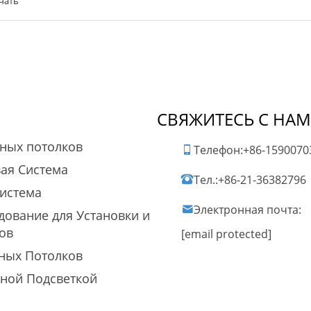
чать
СВЯЖИТЕСЬ С НА
жных потолков
Телефон:
+86-1590070
ая Система
Тел.:
+86-21-36382796
Система
Электронная почта:
ование для Установки и
ов
[email protected]
ных Потолков
дной Подсветкой