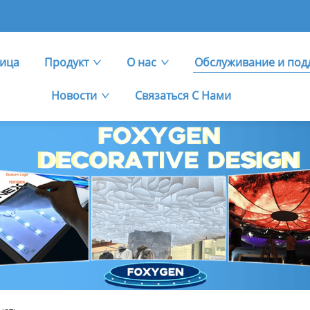
ница
Продукт
О нас
Обслуживание и под
Новости
Связаться С Нами