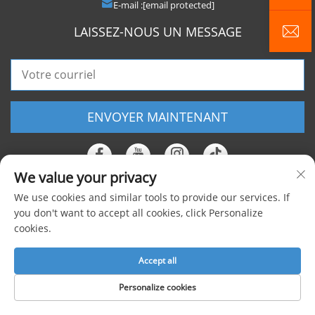
E-mail :
[email protected]
LAISSEZ-NOUS UN MESSAGE
ENVOYER MAINTENANT
We value your privacy
We use cookies and similar tools to provide our services. If
Copyright © 2025 Shanghai Foxygen Industrial Co., Ltd. Tous droits
you don't want to accept all cookies, click Personalize
cookies.
réservés |
Politique de confidentialité
Accept all
Personalize cookies