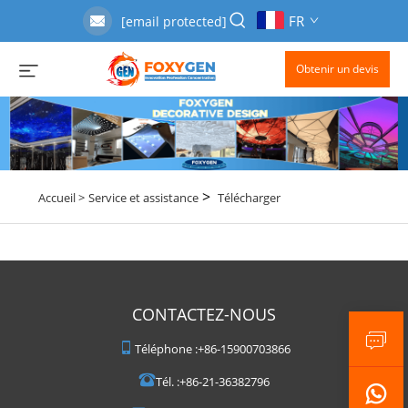
FR
[email protected]
Obtenir un devis
>
Accueil >
Service et assistance
Télécharger
CONTACTEZ-NOUS
Téléphone :
+86-15900703866
Tél. :
+86-21-36382796