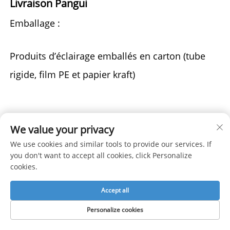
Livraison Pangui 
Emballage : 
Produits d’éclairage emballés en carton (tube 
rigide, film PE et papier kraft) 
Expédition : 
We value your privacy
Par avion ou par voie maritime. Le délai de 
We use cookies and similar tools to provide our services. If
you don't want to accept all cookies, click Personalize
livraison dépend de facteurs tels que le type de 
cookies.
personnalisation, la disponibilité des produits 
Accept all
en stock et la quantité commandée. 
Personalize cookies
Les marchandises sont généralement expédiées 