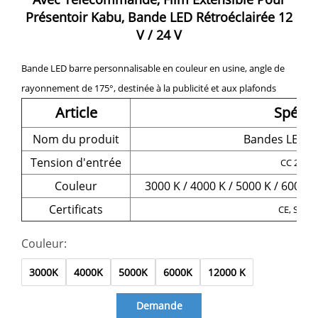
Présentoir Kabu, Bande LED Rétroéclairée 12
V / 24 V
Bande LED barre personnalisable en couleur en usine, angle de
rayonnement de 175°, destinée à la publicité et aux plafonds
Article
Spécif
Nom du produit
Bandes LED di
Tension d'entrée
CC 24 V /
Couleur
3000 K / 4000 K / 5000 K / 6000 
Certificats
CE, SGS, 
Couleur:
3000K
4000K
5000K
6000K
12000 K
Demande