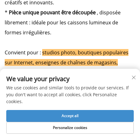
créatifs et innovants.
*
Pièce unique pouvant être découpée
, disposée
librement : idéale pour les caissons lumineux de
formes irrégulières.
Convient pour :
studios photo, boutiques populaires
sur Internet, enseignes de chaînes de magasins,
projets de grands centres commerciaux, grands
We value your privacy
bâtiments de bureaux, salles de réunion, bâtiments
We use cookies and similar tools to provide our services. If
scolaires, etc.
you don't want to accept all cookies, click Personalize
cookies.
Conseil : Les différents produits possèdent des
Accept all
caractéristiques et des fonctions variées. Les
Personalize cookies
informations ci-dessus ne décrivent pas l’ensemble des