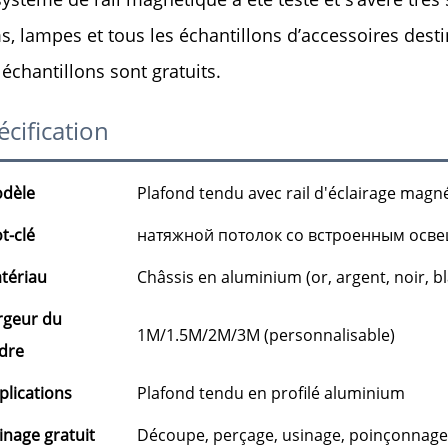
ms, lampes et tous les échantillons d’accessoires desti
 échantillons sont gratuits.
écification
dèle
Plafond tendu avec rail d'éclairage magn
t-clé
натяжной потолок со встроенным осв
tériau
Châssis en aluminium (or, argent, noir, bl
rgeur du
1M/1.5M/2M/3M (personnalisable)
dre
plications
Plafond tendu en profilé aluminium
inage gratuit
Découpe, perçage, usinage, poinçonnage, 