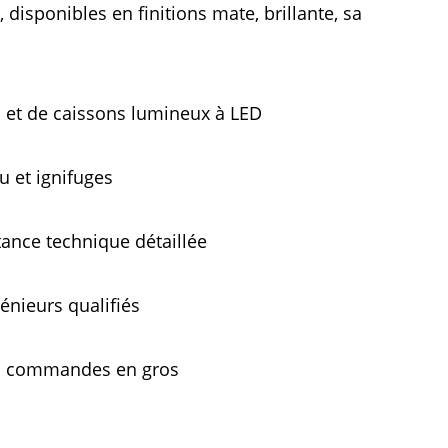
onibles en finitions mate, brillante, satinée, trans
s et de caissons lumineux à LED 
 et ignifuges 
tance technique détaillée 
énieurs qualifiés 
es commandes en gros 