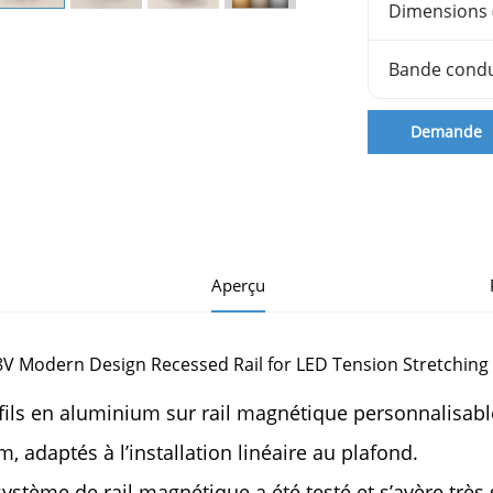
Dimensions
Bande condu
Demande
d'informatio
Aperçu
fils en aluminium sur rail magnétique personnalisabl
 m, adaptés à l’installation linéaire au plafond.
système de rail magnétique a été testé et s’avère très