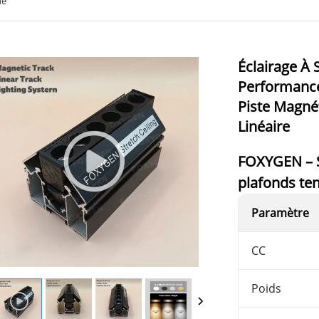
ue
Éclairage À 
Performance
Piste Magné
Linéaire
FOXYGEN – S
plafonds ten
Paramètre
CC
Poids