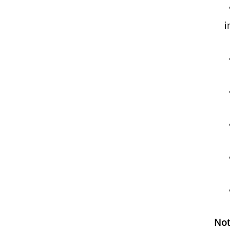
i
Not