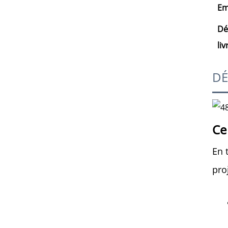
Em
Dé
li
DÉ
Ce
En 
pro