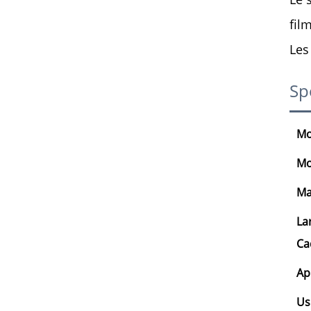
fil
Les
Sp
Mo
Mo
Ma
La
Ca
Ap
Us