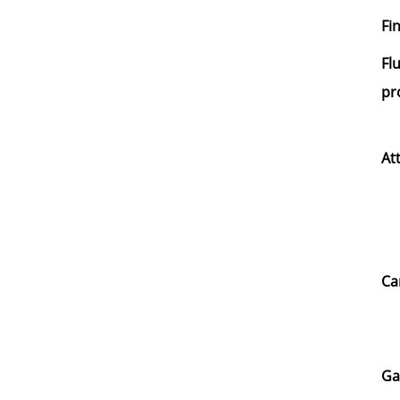
Fi
Fl
pr
At
Ca
Ga