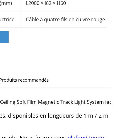
 (mm)
L2000 × l62 × H60
ctrice
Câble à quatre fils en cuivre rouge – plat
n
Produits recommandés
es, disponibles en longueurs de 1 m / 2 m
 souple.
Nous fournissons
plafond tendu