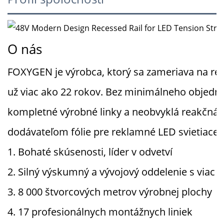
O nás
FOXYGEN je výrobca, ktorý sa zameriava na rekl
už viac ako 22 rokov.
Bez minimálneho objedná
kompletné výrobné linky a neobvyklá
reakčná 
dodávateľom fólie pre reklamné LED svietiace p
1. Bohaté skúsenosti, líder v odvetví
2. Silný výskumný a vývojový oddelenie s viac a
3. 8 000 štvorcových metrov výrobnej plochy
4. 17 profesionálnych montážnych liniek