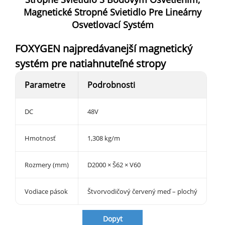
Magnetické Stropné Svietidlo Pre Lineárny
Osvetlovací Systém
FOXYGEN najpredávanejší magnetický
systém pre natiahnuteľné stropy
Parametre
Podrobnosti
DC
48V
Hmotnosť
1,308 kg/m
Rozmery (mm)
D2000 × Š62 × V60
Vodiace pások
Štvorvodičový červený meď – plochý
Dopyt