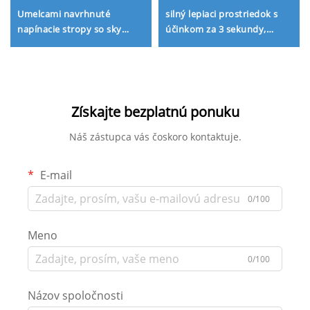
Umelcami navrhnuté
silný lepiaci prostriedok s
napínacie stropy so sky
účinkom za 3 sekundy,
dizajnom, vodotesné
okamžite tuhnúci lepidlo
falošné stropy z PVC dosiek
typu 502
pre moderné priestory
Získajte bezplatnú ponuku
Náš zástupca vás čoskoro kontaktuje.
E-mail
0/100
Meno
0/100
Názov spoločnosti