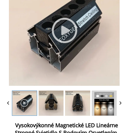
Vysokovýkonné Magnetické LED Lineárne
Stropné Svietidlo S Bodovým Osvetlením,