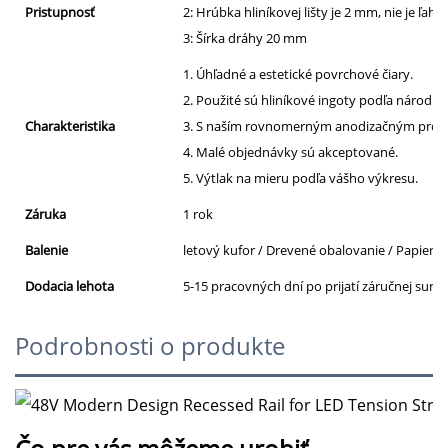
Pristupnosť
2: Hrúbka hliníkovej lišty je 2 mm, nie je ľa
3: Šírka dráhy 20 mm
1. Úhľadné a estetické povrchové čiary.
2. Použité sú hliníkové ingoty podľa národn
Charakteristika
3. S naším rovnomerným anodizačným proce
4. Malé objednávky sú akceptované.
5. Výtlak na mieru podľa vášho výkresu.
Záruka
1 rok
Balenie
letový kufor / Drevené obalovanie / Papierov
Dodacia lehota
5-15 pracovných dní po prijatí záručnej sumy
Podrobnosti o produkte