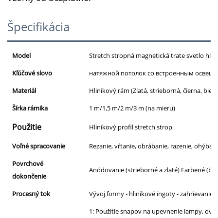
Špecifikácia
Model
Stretch stropná magnetická trate svetlo hliní
Kľúčové slovo
натяжной потолок со встроенным освещ
Materiál
Hliníkový rám (Zlatá, strieborná, čierna, biela,
Šírka rámika
1 m/1,5 m/2 m/3 m (na mieru)
Použitie
Hliníkový profil stretch strop
Voľné spracovanie
Rezanie, vŕtanie, obrábanie, razenie, ohýba
Povrchové
Anódovanie (strieborné a zlaté) Farbené (biel
dokončenie
Procesný tok
Vývoj formy - hliníkové ingoty - zahrievanie
1: Použitie snapov na upevnenie lampy, oveľ