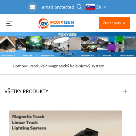
SK
[email protected]
Získať ponuku
>
Domov>
Produkt
Magnetický koľajnicový systém
VŠETKY PRODUKTY