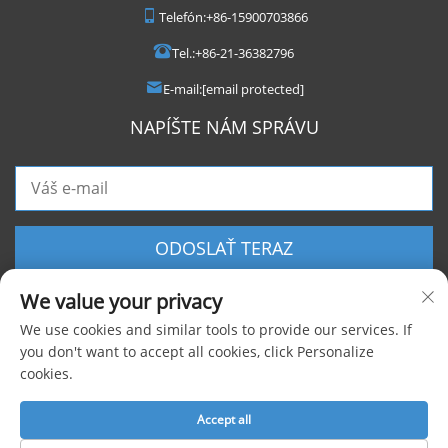
Telefón:
+86-15900703866
Tel.:
+86-21-36382796
E-mail:
[email protected]
NAPÍŠTE NÁM SPRÁVU
ODOSLAŤ TERAZ
We value your privacy
We use cookies and similar tools to provide our services. If
you don't want to accept all cookies, click Personalize
cookies.
Autorské práva © 2025 Shanghai Foxygen Industrial Co., Ltd. Všetky práva
vyhradené |
Zásady ochrany súkromia
Accept all