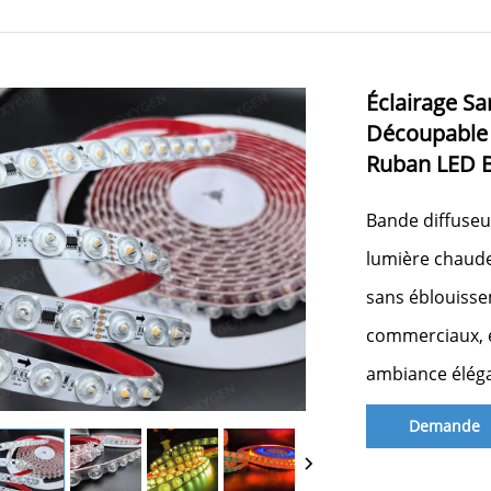
Éclairage 
Découpable 
Ruban LED B
Bande diffuseu
lumière chaude
sans éblouisse
commerciaux, ét
ambiance élég
Demande
d'informatio