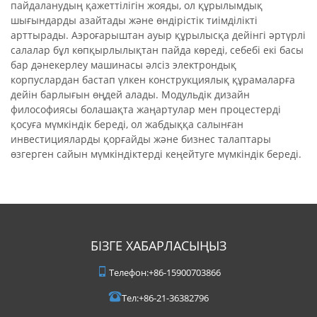
пайдаланудың қажеттілігін жояды, ол құрылымдық
шығындарды азайтады және өндірістік тиімділікті
арттырады. Аэроғарыштан ауыр құрылысқа дейінгі әртүрлі
салалар бұл көпқырлылықтан пайда көреді, себебі екі басы
бар дәнекерлеу машинасы әлсіз электрондық
корпуслардан бастап үлкен конструкциялық құрамаларға
дейін барлығын өңдей алады. Модульдік дизайн
философиясы болашақта жаңартулар мен процестерді
қосуға мүмкіндік береді, ол жабдыққа салынған
инвестицияларды қорғайды және бизнес талаптары
өзгерген сайын мүмкіндіктерді кеңейтуге мүмкіндік береді.
БІЗГЕ ХАБАРЛАСЫҢЫЗ
Телефон:
+86-15900703866
Тел:
+86-21-36382796