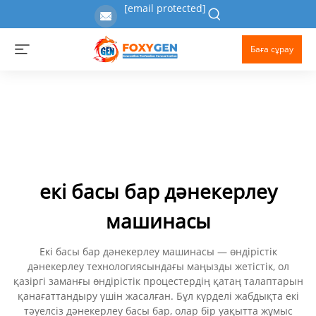
[email protected]
Баға сұрау
екі басы бар дәнекерлеу
машинасы
Екі басы бар дәнекерлеу машинасы — өндірістік
дәнекерлеу технологиясындағы маңызды жетістік, ол
қазіргі заманғы өндірістік процестердің қатаң талаптарын
қанағаттандыру үшін жасалған. Бұл күрделі жабдықта екі
тәуелсіз дәнекерлеу басы бар, олар бір уақытта жұмыс