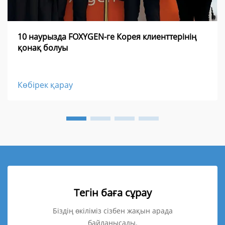
10 наурызда FOXYGEN-ге Корея клиенттерінің
қонақ болуы
Көбірек қарау
Тегін баға сұрау
Біздің өкіліміз сізбен жақын арада
байланысады.