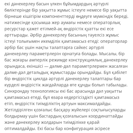
екі дәнекерлеу басын үлкен бұйымдардың әртүрлі
бөліктерінде бір уақытта жұмыс істеуге немесе бір уақытта
бірнеше кішігірім компоненттерді өңдеуге мүмкіндік береді,
нәтижесінде қосымша жер аумағы немесе операторлық
ресурстар қажет етілмей-ақ өндірістік қуатты екі есе
арттырады. Әрбір дәнекерлеу басының тәуелсіз жұмыс
істеуі толығымен икемділік қамтамасыз етеді: операторлар
әрбір бас үшін нақты талаптарға сәйкес әртүрлі
дәнекерлеу параметрлерін орнатуға болады. Мысалы, бір
бас жоғары амперлік режимде конструкциялық дәнекерлеу
орындаса, екіншісі — дәлме-дәл параметрлермен жасалған
дәлме-дәл детальдық жұмыстарды орындайды. Бұл қабілет
бір өндірістік циклда әртүрлі дәнекерлеу талаптары бар
күрделі өндірістік жағдайларда өте құнды болып табылады.
Синхрондау технологиясы екі бас арасында дәл уақытты
қамтамасыз етеді, бұл өзара кедергісіздікті қамтамасыз
етіп, өндірістік тиімділіктің артуын максималдайды.
Жетілдірілген қозғалыс басқару жүйелері соқтығысуларды
болдырмау үшін бастардың қозғалысын координаттайды
және дәнекерлеу жолдарын тиімділікке қарай
оптималдайды. Екі басы бар конфигурация әсіресе