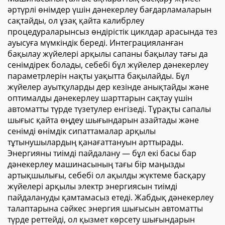
әртүрлі өнімдер үшін дәнекерлеу бағдарламаларын
сақтайды, ол ұзақ қайта калибрлеу
процедураларынсыз өндірістік циклдар арасында тез
ауысуға мүмкіндік береді. Интеграцияланған
бақылау жүйелері арқылы сапаны бақылау тағы да
сенімдірек болады, себебі бұл жүйелер дәнекерлеу
параметрлерін нақты уақытта бақылайды. Бұл
жүйелер ауытқуларды дер кезінде анықтайды және
оптималды дәнекерлеу шарттарын сақтау үшін
автоматты түрде түзетулер енгізеді. Тұрақты сапалы
шығыс қайта өңдеу шығындарын азайтады және
сенімді өнімдік сипаттамалар арқылы
тұтынушылардың қанағаттануын арттырады.
Энергияны тиімді пайдалану — бұл екі басы бар
дәнекерлеу машинасының тағы бір маңызды
артықшылығы, себебі ол ақылды жүктеме басқару
жүйелері арқылы электр энергиясын тиімді
пайдалануды қамтамасыз етеді. Жабдық дәнекерлеу
талаптарына сәйкес энергия шығысын автоматты
түрде реттейді, ол қызмет көрсету шығындарын