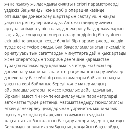
және жылжу жылдамдығы сияқты негізгі параметрлерді
үздіксіз бақылайды және әрбір операция кезінде
оптималды дәнекерлеу шарттарын сақтау үшін нақты
уақытта реттеулер жасайды. Автоматтандыру жүйесі
әртүрлі өнімдер үшін толық дәнекерлеу бағдарламаларын
сақтайды, сондықтан операторлар өндірістің бір түрінен
екіншісіне ауысқан кезде белгілі бір параметрлерді лездік
түрде еске түсіре алады. Бұл бағдарламаланатын икемділік
орнату уақытын сағаттардан минуттарға дейін қысқартады
және оператордың тәжірибе деңгейіне қарамастан
тұрақты нәтижелерді қамтамасыз етеді. Екі басы бар
дәнекерлеу машинасына интеграцияланған көру жүйелері
дәнекерлеу бассейнінің сипаттамалары бойынша нақты
уақытта кері байланыс береді және материалдың
айырмашылықтары немесе қосылыс дайындауының
біркелкі еместігін компенсациялау үшін параметрлерді
автоматты түрде реттейді. Автоматтандыру технологиясы
өткен дәнекерлеу циклдарынан үйренетін, машиналық
оқыту мүмкіндіктері арқылы өз жұмысын үздіксіз
жақсартатын бапталатын басқару алгоритмдерін қамтиды.
Болжамды аналитика жабдықтың жағдайын бақылайды,