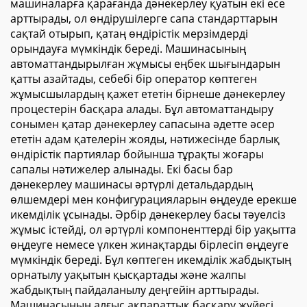
машиналарға қарағанда дәнекерлеу қуатын екі есе
арттырады, ол өндірушілерге сапа стандарттарын
сақтай отырып, қатаң өндірістік мерзімдерді
орындауға мүмкіндік береді. Машинасының
автоматтандырылған жұмысы еңбек шығындарын
қатты азайтады, себебі бір оператор көптеген
жұмысшылардың қажет ететін бірнеше дәнекерлеу
процестерін басқара алады. Бұл автоматтандыру
сонымен қатар дәнекерлеу сапасына әдетте әсер
ететін адам қателерін жояды, нәтижесінде барлық
өндірістік партиялар бойынша тұрақты жоғары
сапалы нәтижелер алынады. Екі басы бар
дәнекерлеу машинасы әртүрлі детальдардың
өлшемдері мен конфигурацияларын өңдеуде ерекше
икемділік ұсынады. Әрбір дәнекерлеу басы тәуелсіз
жұмыс істейді, ол әртүрлі компоненттерді бір уақытта
өңдеуге немесе үлкен жинақтарды бірлесіп өңдеуге
мүмкіндік береді. Бұл көптеген икемділік жабдықтың
орнатылу уақытын қысқартады және жалпы
жабдықтың пайдаланылу деңгейін арттырады.
Машинасының алғыс ақпараттық басқару жүйесі