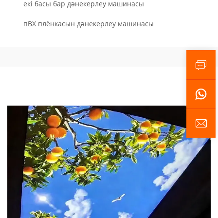
екі басы бар дәнекерлеу машинасы
пВХ плёнкасын дәнекерлеу машинасы