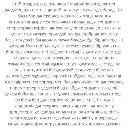
істей отырып, өндірушілерге өндірістік өнімділік пен
дәлдіктің шектен тыс деңгейіне жетуге мүмкіндік береді. Екі
басы бар дәнекерлеу машинасы жаңа заманғы
автоматтандыру технологиясын қолданады, сондықтан
операторлар күрделі дәнекерлеу операцияларын аз ғана
қолмен қатысумен орындай алады. Әрбір дәнекерлеу
басын тәуелсіз бағдарламалауға болады, бұл бір детальдың
әртүрлі бөліктерінде жұмыс істеуге немесе бір уақытта
бірнеше компонентті өңдеуге икемділік қамтамасыз етеді.
Машина қатты конструкциясымен қиын өндірістік
жағдайларда сенімді жұмыс істеуін қамтамасыз етеді, ал
оның интуитивті басқару жүйесі әртүрлі біліктілік
деңгейіндегі жұмысшылар үшін пайдалануды жеңілдетеді.
Жетілдірілген сенсорлар мен бақылау жүйелері дәнекерлеу
параметрлерін үздіксіз бақылайды, сондықтан өндіріс
циклы бойынша сапаның тұрақтылығы қамтамасыз етіледі.
Екі басы бар дәнекерлеу машинасы MIG, TIG және
кедергілік дәнекерлеу сияқты әртүрлі дәнекерлеу
процестерін қолдайды, сондықтан ол әртүрлі өндірістік
талаптарды қанағаттандыруға жеткілікті универсалды.
Оның модульді конструкциясы оңай техникалық қызмет