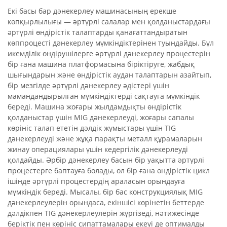
Екі басы бар дәнекерлеу машинасының ерекше
көпқырлылығы — әртүрлі салалар мен қолданыстардағы
әртүрлі өндірістік талаптарды қанағаттандыратын
көппроцесті дәнекерлеу мүмкіндіктерінен туындайды. Бұл
икемділік өндірушілерге әртүрлі дәнекерлеу процестерін
бір ғана машина платформасына біріктіруге, жабдық
шығындарын және өндірістік аудан талаптарын азайтып,
бір мезгілде әртүрлі дәнекерлеу әдістері үшін
мамандандырылған мүмкіндіктерді сақтауға мүмкіндік
береді. Машина жоғары жылдамдықты өндірістік
қолданыстар үшін MIG дәнекерлеуді, жоғары сапалы
көрініс талап ететін дәлдік жұмыстары үшін TIG
дәнекерлеуді және жұқа парақты металл құрамаларын
жинау операциялары үшін кедергілік дәнекерлеуді
қолдайды. Әрбір дәнекерлеу басын бір уақытта әртүрлі
процестерге баптауға болады, ол бір ғана өндірістік цикл
ішінде әртүрлі процестердің араласын орындауға
мүмкіндік береді. Мысалы, бір бас конструкциялық MIG
дәнекерлеулерін орындаса, екіншісі көрінетін беттерде
дәлдікпен TIG дәнекерлеулерін жүргізеді, нәтижесінде
беріктік пен көрініс сипаттамалары екеуі де оптималды