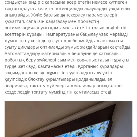
сондықтан өндіріс сапасына әсер ететін немесе күтпеген
тоқтап қалуға әкелетін потенциалды ақауларды уақытылы
анықтайды. Жүйе барлық дәнекерлеу параметрлерін
құжаттап, сапа ізін қадағалау мен процестің
оптимизациялануын қамтамасыз ететін толық өндірістік
есептерін құрады. Температураны бақылау ұзақ мерзімді
жұмыс істеу кезінде қызуға жол бермейді, ал автоматты
суыту циклдары оптималды жұмыс жағдайларын сақтайды.
Автоматтандыру материалдың берілуіне де қатысады:
роботтық беру жүйелері сым мен қорғаныс газын тұрақты
түрде жеткізуді қамтамасыз етеді. Қорғаныс құралдары
зақымданған кезде жұмыс істеудің алдын алу үшін
қауіпсіздік блоктау құрылғылары қолданылады, ал
авариялық тоқтату жүйелері аномалиялар анықталған
кезде лездік тоқтату мүмкіндігін қамтамасыз етеді.