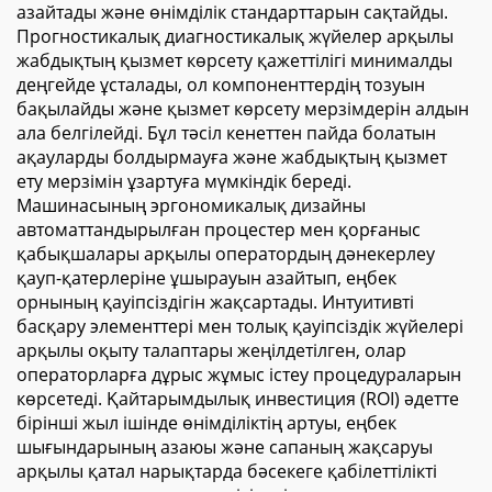
азайтады және өнімділік стандарттарын сақтайды.
Прогностикалық диагностикалық жүйелер арқылы
жабдықтың қызмет көрсету қажеттілігі минималды
деңгейде ұсталады, ол компоненттердің тозуын
бақылайды және қызмет көрсету мерзімдерін алдын
ала белгілейді. Бұл тәсіл кенеттен пайда болатын
ақауларды болдырмауға және жабдықтың қызмет
ету мерзімін ұзартуға мүмкіндік береді.
Машинасының эргономикалық дизайны
автоматтандырылған процестер мен қорғаныс
қабықшалары арқылы оператордың дәнекерлеу
қауп-қатерлеріне ұшырауын азайтып, еңбек
орнының қауіпсіздігін жақсартады. Интуитивті
басқару элементтері мен толық қауіпсіздік жүйелері
арқылы оқыту талаптары жеңілдетілген, олар
операторларға дұрыс жұмыс істеу процедураларын
көрсетеді. Қайтарымдылық инвестиция (ROI) әдетте
бірінші жыл ішінде өнімділіктің артуы, еңбек
шығындарының азаюы және сапаның жақсаруы
арқылы қатал нарықтарда бәсекеге қабілеттілікті