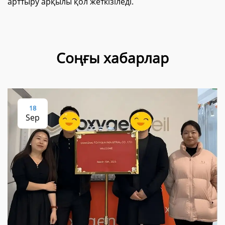
арттыру арқылы қол жеткізіледі.
Соңғы хабарлар
18
Sep