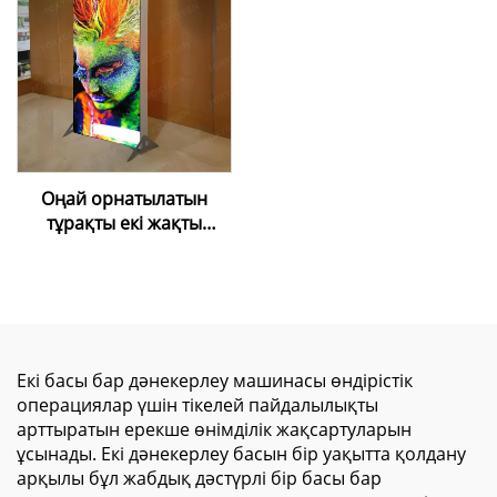
тұрғызылымы фондық
сауда көрмесі мата
артқы планы Led артқы
жарықтандырылатын
Seg жарық шамы
қорапшасы
Оңай орнатылатын
тұрақты екі жақты
жарық беретін
рекламалық жәшік –
коммерциялық
көрсетуге арналған
алюминий рамалы SEG
мата жарық жәшігі
Екі басы бар дәнекерлеу машинасы өндірістік
операциялар үшін тікелей пайдалылықты
арттыратын ерекше өнімділік жақсартуларын
ұсынады. Екі дәнекерлеу басын бір уақытта қолдану
арқылы бұл жабдық дәстүрлі бір басы бар