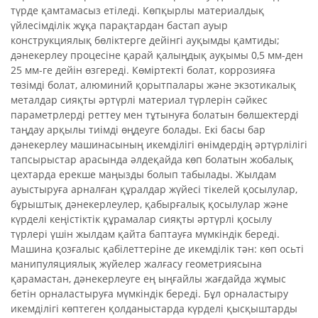
түрде қамтамасыз етіледі. Көпқырлы материалдық
үйлесімділік жұқа парақтардан бастап ауыр
конструкциялық бөліктерге дейінгі ауқымды қамтиды;
дәнекерлеу процесіне қарай қалыңдық ауқымы 0,5 мм-ден
25 мм-ге дейін өзгереді. Көміртекті болат, коррозияға
төзімді болат, алюминий қорытпалары және экзотикалық
металдар сияқты әртүрлі материал түрлерін сәйкес
параметрлерді реттеу мен тұтынуға болатын бөлшектерді
таңдау арқылы тиімді өңдеуге болады. Екі басы бар
дәнекерлеу машинасының икемділігі өнімдердің әртүрлілігі
тапсырыстар арасында әлдеқайда көп болатын жобалық
цехтарда ерекше маңызды болып табылады. Жылдам
ауыстыруға арналған құралдар жүйесі тікелей қосылулар,
бұрыштық дәнекерлеулер, қабырғалық қосылулар және
күрделі кеңістіктік құрамалар сияқты әртүрлі қосылу
түрлері үшін жылдам қайта баптауға мүмкіндік береді.
Машина қозғалыс қабілеттеріне де икемділік тән: көп осьті
манипуляциялық жүйелер жалғасу геометриясына
қарамастан, дәнекерлеуге ең ыңғайлы жағдайда жұмыс
бетін орналастыруға мүмкіндік береді. Бұл орналастыру
икемділігі көптеген қолданыстарда күрделі қысқыштарды