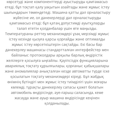
көрсетуді және компоненттерді ауыстыруды қамтамасыз
етеді, бұл тоқтап қалу уақытын азайтады және жұмыс істеу
шығындарын төмендетеді. Машина қатты дәл орналастыру
жүйесіне ие, ол дәнекерлерді дәл орналастыруды
қамтамасыз етеді; бұл қатаң допустимді ауытқуларды
талап ететін қолданбалар үшін өте маңызды.
Температураны реттеу механизмдері ұзақ мерзімді жұмыс
істеу кезінде қызуға қарсы қорғайды және оптималды
жұмыс істеу көрсеткіштерін сақтайды. Екі басы бар
дәнекерлеу машинасы стандартталған интерфейстер мен
байланыс протоколдары арқылы барлық өндірістік
желілерге қосылуға ыңғайлы. Қауіпсіздік функцияларына
авариялық тоқтату құрылғылары, қорғаныс қабықшалары
және аномалиялар анықталған кезде автоматты түрде іске
қосылатын тоқтату механизмдері кіреді. Бұл жабдық
өнімнің бүтіндігі мен жұмыс істеу тиімділігі үшін жоғары
көлемді, тұрақты дәнекерлеу сапасы қажет болатын
автомобиль өндірісінде, әуе-ғарыш саласында, кеме
жасауда және ауыр машина өндірісінде кеңінен
қолданылады.