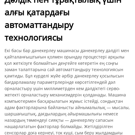
алғы қатардағы
автоматтандыру
технологиясы
Екі басы бар дәнекерлеу машинасы дәнекерлеу дәлдігі мен
қайталанғыштығын қолмен орындау процестері арқылы
қол жеткізуге болмайтын деңгейге көтеретін ең соңғы
заман талаптарына сай автоматтандыру технологиясын
қамтиды. Бұл күрделі жүйе әрбір дәнекерлеу қосылысын
бағдарламалау параметрлерінде көрсетілгендей дәл
орналастыру үшін миллиметрден кем дәлдіктегі серво-
жетекті орналастыру механизмдерін қолданады. Машина
компьютермен басқарылатын жұмыс істейді, сондықтан
адам факторларына байланысты айнымалылық — мысалы,
шаршағыштық, дағдылардың айырмашылығы немесе
назардың төмендеуі сияқты — дәнекерлеу сапасын
нашарлататын факторлар болмайды. Жетілдірілген
сенсорлар доға кернеуі, ток күші, сым беру жылдамдығы