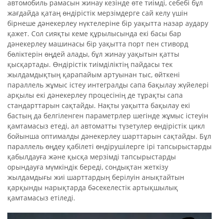
автомобиль рамасын жинау кезінде өте тиімді, себебі бұл
жағдайда қатаң өндірістік мерзімдерге сай келу үшін
бірнеше дәнекерлеу нүктелеріне бір уақытта назар аудару
қажет. Сол сияқты кеме құрылысында екі басы бар
дәнекерлеу машинасы бір уақытта порт пен стиворд
бөліктерін өңдей алады, бұл жинау уақытын қатты
қысқартады. Өндірістік тиімділіктің пайдасы тек
жылдамдықтың қарапайым артуынан тыс, өйткені
параллель жұмыс істеу интегралды сапа бақылау жүйелері
арқылы екі дәнекерлеу процесінің де тұрақты сапа
стандарттарын сақтайды. Нақты уақытта бақылау екі
бастың да белгіленген параметрлер шегінде жұмыс істеуін
қамтамасыз етеді, ал автоматты түзетулер өндірістік цикл
бойынша оптималды дәнекерлеу шарттарын сақтайды. Бұл
параллель өңдеу қабілеті өндірушілерге ірі тапсырыстарды
қабылдауға және қысқа мерзімді тапсырыстарды
орындауға мүмкіндік береді, сондықтан жеткізу
жылдамдығы жиі шарттардың берілуін анықтайтын
қарқынды нарықтарда бәсекелестік артықшылық
қамтамасыз етіледі.