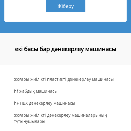
Жіберу
екі басы бар дәнекерлеу машинасы
жоғары жиілікті пластикті дәнекерлеу машинасы
hf жабдық машинасы
hF ПВХ дәнекерлеу машинасы
жоғары жиілікті дәнекерлеу машиналарының
тұтынушылары