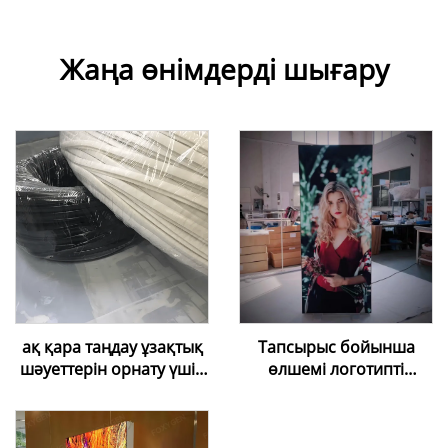
Жаңа өнімдерді шығару
ақ қара таңдау ұзақтық
Тапсырыс бойынша
шәуеттерін орнату үшін
өлшемі логотипті
жұмсақ ПВХ ұзақтық
алюминий рамкамен
шәуеті сапасы жоғары
LED артқы
жарықтандыру экраны