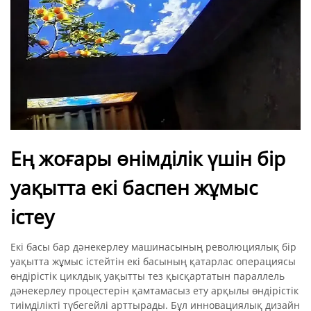
Ең жоғары өнімділік үшін бір
уақытта екі баспен жұмыс
істеу
Екі басы бар дәнекерлеу машинасының революциялық бір
уақытта жұмыс істейтін екі басының қатарлас операциясы
өндірістік циклдық уақытты тез қысқартатын параллель
дәнекерлеу процестерін қамтамасыз ету арқылы өндірістік
тиімділікті түбегейлі арттырады. Бұл инновациялық дизайн