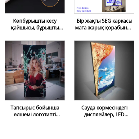
Көпбұрышты кесу
Бір жақты SEG каркасы
қайшысы, бұрышты
мата жарық қорабының
реттеуге болатын
алюминий профилі
митерлық кабельдік
жарнамалық жарық
қайшы (созылатын
қораптары сауда
таван жасау үшін)
орталықтары үшін
Тапсырыс бойынша
Сауда көрмесіндегі
өлшемі логотипті
дисплейлер, LED
алюминий рамкамен
жарнамалық алюминий
LED артқы
рамасыз шамдық тақта,
жарықтандыру экраны
ішкі орындарға