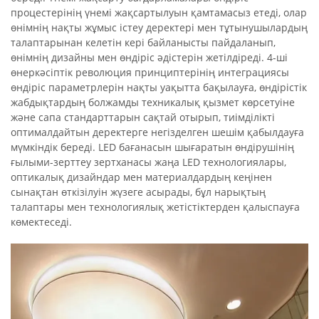
процестерінің үнемі жақсартылуын қамтамасыз етеді, олар
өнімнің нақты жұмыс істеу деректері мен тұтынушылардың
талаптарынан келетін кері байланысты пайдаланып,
өнімнің дизайны мен өндіріс әдістерін жетілдіреді. 4-ші
өнеркәсіптік революция принциптерінің интеграциясы
өндіріс параметрлерін нақты уақытта бақылауға, өндірістік
жабдықтардың болжамды техникалық қызмет көрсетуіне
және сапа стандарттарын сақтай отырып, тиімділікті
оптималдайтын деректерге негізделген шешім қабылдауға
мүмкіндік береді. LED бағанасын шығаратын өндірушінің
ғылыми-зерттеу зертханасы жаңа LED технологиялары,
оптикалық дизайндар мен материалдардың кеңінен
сынақтан өткізілуін жүзеге асырады, бұл нарықтың
талаптары мен технологиялық жетістіктерден қалыспауға
көмектеседі.