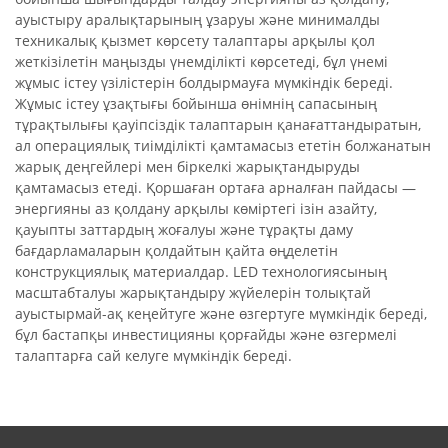
ауыстыру аралықтарының ұзаруы және минималды
техникалық қызмет көрсету талаптары арқылы қол
жеткізілетін маңызды үнемділікті көрсетеді, бұл үнемі
жұмыс істеу үзілістерін болдырмауға мүмкіндік береді.
Жұмыс істеу ұзақтығы бойынша өнімнің сапасының
тұрақтылығы қауіпсіздік талаптарын қанағаттандыратын,
ал операциялық тиімділікті қамтамасыз ететін болжанатын
жарық деңгейлері мен біркелкі жарықтандыруды
қамтамасыз етеді. Қоршаған ортаға арналған пайдасы —
энергияны аз қолдану арқылы көміртегі ізін азайту,
қауыпты заттардың жоғалуы және тұрақты даму
бағдарламаларын қолдайтын қайта өңделетін
конструкциялық материалдар. LED технологиясының
масштабталуы жарықтандыру жүйелерін толықтай
ауыстырмай-ақ кеңейтуге және өзгертуге мүмкіндік береді,
бұл бастапқы инвестицияны қорғайды және өзгермелі
талаптарға сай келуге мүмкіндік береді.