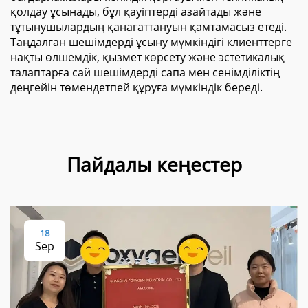
қолдау ұсынады, бұл қауіптерді азайтады және
тұтынушылардың қанағаттануын қамтамасыз етеді.
Таңдалған шешімдерді ұсыну мүмкіндігі клиенттерге
нақты өлшемдік, қызмет көрсету және эстетикалық
талаптарға сай шешімдерді сапа мен сенімділіктің
деңгейін төмендетпей құруға мүмкіндік береді.
Пайдалы кеңестер
18
Sep