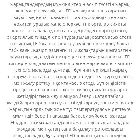
жарықтандырудың мүмкіндіктерін асып түсетін жарық
шешімдерін жасайды. LED жолақтарын шығаратын
зауыттың негізгі қызметі — автомобильдік, теңіздік,
әрхитектуралық және өнеркәсіптік орталар сияқты
көптеген салаларда жоғары деңгейдегі жарықтылық,
энергиялық тиімділік пен тұрақтылық қамтамасыз ететін
сызықтық LED жарықтандыру жүйелерін әзірлеу болып
табылады. Қазіргі заманғы LED жолақтарын шығаратын
зауыттардың өндірістік процестері жоғары сапалы LED
чиптерін қолданатын жетілдірілген жартылай өткізгіштік
технологияларды қамтиды; бұл чиптер күшті жарық
шығарумен қатар өте жоғары деңгейдегі түс тұрақтылығы
мен жылу реттеуін қамтамасыз етеді. Бұл өндірістік
процестерге кіретін технологиялық сипаттамаларға
жетілдірілген жылу шашу жүйелері, қатал табиғи
жағдайларға арналған суға төзімді корпус, сонымен қатар
жарықтың ярлығын және түс температурасын реттеуге
мүмкіндік беретін ақылды басқару жүйелері жатады.
Өндірістік ғимараттарда автоматтандырылған өндіріс
жолдары мен қатаң сапа бақылау протоколдары
қолданылады, бұл әрбір LED жолағы қатал өнімділік