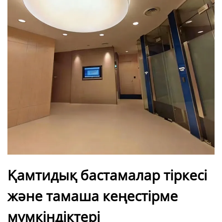
Қамтидық бастамалар тіркесі
және тамаша кеңестірме
мүмкіндіктері