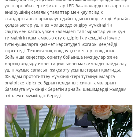
үшін арнайы сертификаттар LED бағаналарды шығаратын
өндірушінің салалық талаптар мен қауіпсіздік
стандарттарын орындауға дайындығын көрсетеді. Арнайы
қолданыстар үшін аз мөлшерде өндіру мүмкіндігін
сақтаумен қатар, үлкен көлемдегі тапсырыстар үшін құн
тиімділігін қамтамасыз ету өндірістік икемділікті және
тұтынушыларға қызмет көрсетудегі жоғары деңгейді
көрсетеді. Техникалық қолдау қызметтері қолданыс
бойынша кеңестер, орнату бойынша нұсқаулар және
жарықтандыру инвестициясынан максималды пайда алу
үшін жұмыс сапасын жақсарту ұсыныстарын қамтиды.
Жылдам прототиптеу мүмкіндіктері тұтынушыларға
өндіріске кіріспес бұрын қолданыс сипаттамаларын
бағалауға мүмкіндік беретін арнайы шешімдерді жылдам
әзірлеуге мүмкіндік береді.