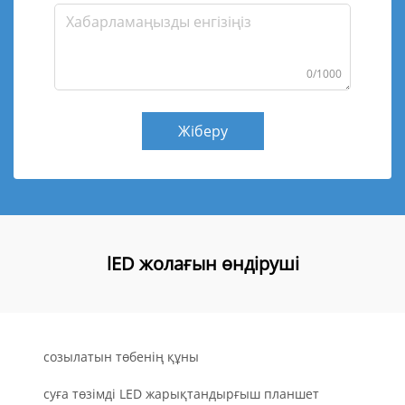
0/1000
Жіберу
lED жолағын өндіруші
созылатын төбенің құны
суға төзімді LED жарықтандырғыш планшет