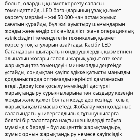
болып, олардың қызмет көрсету сапасын
төмендетпейді. LED бағандарының ұзақ қызмет
көрсету мерзімі – жиі 50 000-нан астам жұмыс
сағатын құрайды, бұл жиі ауыстыру шығындарын
жояды және өндірістік өнімділікті және операциялық
үзіліссіздікті төмендететін техникалық қызмет
көрсету тоқтатуларын азайтады. Кәсіби LED
бағандарын шығаратын өндірушілердің қызметінен
алынатын жоғары сапалы жарық уақыт өте келе
жарықтың тез төмендеуін минималды деңгейде
ұстайды, сондықтан қауіпсіздікке қатысты маңызды
қолданыстарда оптималды көріністі қамтамасыз
етеді. Дереу іске қосылу мүмкіндігі дәстүрлі
жарықтандыру құрылғыларына тән қыздыру кезеңін
жояды және қажет болған кезде дер кезінде толық
жарықты қамтамасыз етеді. Жобалау мен қолданыс
саласындағы универсалдылық тұтынушыларға
белгілі бір талаптарға нақты шешімдерді табуға
мүмкіндік береді – бұл акценттік жарықтандыру,
жұмыс орнын жарықтандыру немесе қауіпсіздік