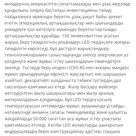
өнімдерінің өнеркәсіптік сипаттамалары мен ұзақ мерзімді
құндылығы оларға бастапқы инвестицияны тиімді
пайдалануға мүмкіндік беретін, ұзақ уақыт бойы әрекет
ететін операциялық артықшылықтар мен шығындарды
үнемдеуге қол жеткізуге мүмкіндік беретін тартымды
артықшылықтар құрайды. 150 люмен/ватттан асатын
жарық беру тиімділігінің өлшемдері LED-тердің өте жоғары
тиімділігін көрсетеді, бұл дәстүрлі жарықтандыру
технологияларымен салыстырғанда электр энергиясын аз
қолдануға және жұмыс істеу шығындарын төмендетуге
әкеледі. Түстерді беру индексі (CRI) 80-нен жоғары мәндері
жұмыс орындарында көріністі жақсартып, көз шаршауын
азайтып, декоративті қолданыста табиғи түстердің дәл
сақталуын қамтамасыз етеді. Жылу басқару жүйелері
жетілдірілген жылу шашуыштары мен жылу аралық
материалдарын қолданады, бұл LED-тердің қосылу
температурасын оптималды жұмыс ауқымында ұстайды,
нәтижесінде өнімнің сапасы төмендемейді және қалыпты
жағдайларда 50 000 сағаттан аса жұмыс істеу ұзақтығы
қамтамасыз етіледі. Кәсіби LED жолақтарды шығаратын
өндірушілердің берік конструкциялау әдістері соққыға