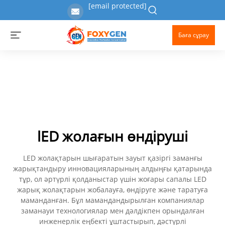
[email protected]
Баға сұрау
lED жолағын өндіруші
LED жолақтарын шығаратын зауыт қазіргі заманғы
жарықтандыру инновацияларының алдыңғы қатарында
тұр, ол әртүрлі қолданыстар үшін жоғары сапалы LED
жарық жолақтарын жобалауға, өндіруге және таратуға
маманданған. Бұл мамандандырылған компаниялар
заманауи технологиялар мен дәлдікпен орындалған
инженерлік еңбекті ұштастырып, дәстүрлі