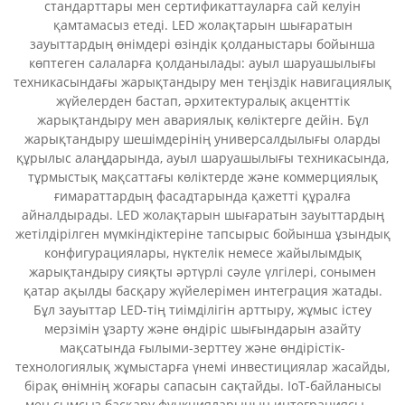
стандарттары мен сертификаттауларға сай келуін
қамтамасыз етеді. LED жолақтарын шығаратын
зауыттардың өнімдері өзіндік қолданыстары бойынша
көптеген салаларға қолданылады: ауыл шаруашылығы
техникасындағы жарықтандыру мен теңіздік навигациялық
жүйелерден бастап, әрхитектуралық акценттік
жарықтандыру мен авариялық көліктерге дейін. Бұл
жарықтандыру шешімдерінің универсалдылығы оларды
құрылыс алаңдарында, ауыл шаруашылығы техникасында,
тұрмыстық мақсаттағы көліктерде және коммерциялық
ғимараттардың фасадтарында қажетті құралға
айналдырады. LED жолақтарын шығаратын зауыттардың
жетілдірілген мүмкіндіктеріне тапсырыс бойынша ұзындық
конфигурациялары, нүктелік немесе жайылымдық
жарықтандыру сияқты әртүрлі сәуле үлгілері, сонымен
қатар ақылды басқару жүйелерімен интеграция жатады.
Бұл зауыттар LED-тің тиімділігін арттыру, жұмыс істеу
мерзімін ұзарту және өндіріс шығындарын азайту
мақсатында ғылыми-зерттеу және өндірістік-
технологиялық жұмыстарға үнемі инвестициялар жасайды,
бірақ өнімнің жоғары сапасын сақтайды. IoT-байланысы
мен сымсыз басқару функцияларының интеграциясы —