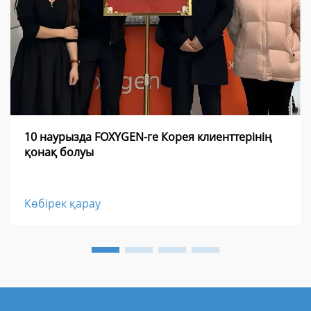
10 наурызда FOXYGEN-ге Корея клиенттерінің
қонақ болуы
Көбірек қарау