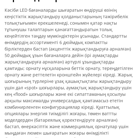
Кәсіби LED бағаналарды шығаратын өндіруші өзінің
кеңістіктік жарықтандыру қолданыстарының тәжірибелік
толықтығымен ерекшеленеді, сонымен қатар нақты
тұтынушы талаптарын қанағаттандыратын толық
кеңейтілген таңдау мүмкіндіктерін ұсынады. Стандартты
өнімдердің ассортименті 6 дюймдық компактты
бірліктерден бастап (акценттік жарықтандыруға арналған)
50 дюймдық ұзын бағаналарға дейін (ірі аумақтарды
жарықтандыруға арналған) әртүрлі ұзындықтарды
қамтиды; орнату нұсқаларына беттік орнату, тереңдетілген
орнату және реттелетін кронштейн жүйелері кіреді. Жарық
шоғырының түрлеріне ұзақ қашықтықтағы жарықтандыру
үшін дәл «spot» шоғырлары, аумақтық жарықтандыру үшін
кең «flood» шоғырлары және екі сипаттаманың қосылуы
арқылы максималды универсалдық қамтамасыз ететін
комбинирленген конфигурациялар кіреді. Қуаттылық
опциялары энергия тиімділігі жоғары, төмен ваттты
моделдерден (батареялық қоректендіруге арналған)
бастап, өнеркәсіптік және коммерциялық орнатулар үшін
мыңдаған люмен шығаратын жоғары өнімділікті