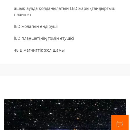
ашық ауада қолданылатын LED жарықтандырғыш
планшет
lED жолағын өндіруші
lED планшетінің тәмін етушісі
48 В магниттік жол шамы