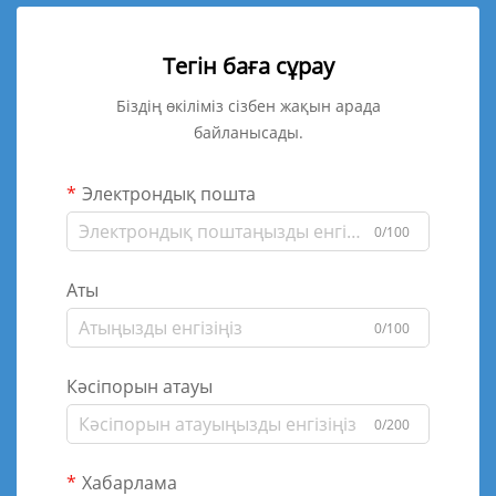
Тегін баға сұрау
Біздің өкіліміз сізбен жақын арада
байланысады.
Электрондық пошта
0/100
Аты
0/100
Кәсіпорын атауы
0/200
Хабарлама