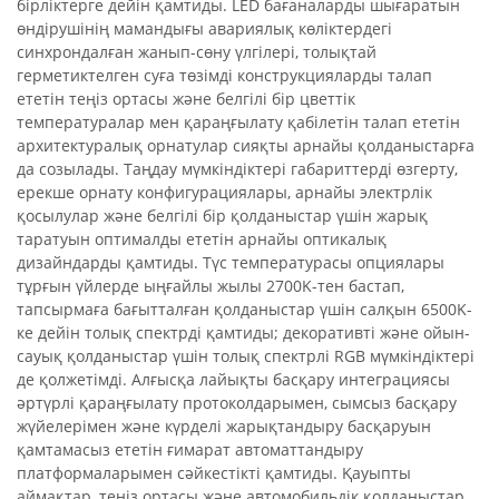
бірліктерге дейін қамтиды. LED бағаналарды шығаратын
өндірушінің мамандығы авариялық көліктердегі
синхрондалған жанып-сөну үлгілері, толықтай
герметиктелген суға төзімді конструкцияларды талап
ететін теңіз ортасы және белгілі бір цветтік
температуралар мен қараңғылату қабілетін талап ететін
архитектуралық орнатулар сияқты арнайы қолданыстарға
да созылады. Таңдау мүмкіндіктері габариттерді өзгерту,
ерекше орнату конфигурациялары, арнайы электрлік
қосылулар және белгілі бір қолданыстар үшін жарық
таратуын оптималды ететін арнайы оптикалық
дизайндарды қамтиды. Түс температурасы опциялары
тұрғын үйлерде ыңғайлы жылы 2700K-тен бастап,
тапсырмаға бағытталған қолданыстар үшін салқын 6500K-
ке дейін толық спектрді қамтиды; декоративті және ойын-
сауық қолданыстар үшін толық спектрлі RGB мүмкіндіктері
де қолжетімді. Алғысқа лайықты басқару интеграциясы
әртүрлі қараңғылату протоколдарымен, сымсыз басқару
жүйелерімен және күрделі жарықтандыру басқаруын
қамтамасыз ететін ғимарат автоматтандыру
платформаларымен сәйкестікті қамтиды. Қауыпты
аймақтар, теңіз ортасы және автомобильдік қолданыстар