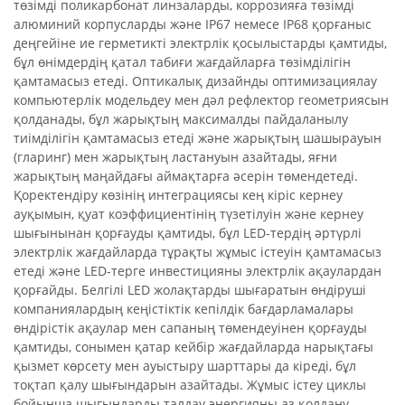
төзімді поликарбонат линзаларды, коррозияға төзімді
алюминий корпусларды және IP67 немесе IP68 қорғаныс
деңгейіне ие герметикті электрлік қосылыстарды қамтиды,
бұл өнімдердің қатал табиғи жағдайларға төзімділігін
қамтамасыз етеді. Оптикалық дизайнды оптимизациялау
компьютерлік модельдеу мен дәл рефлектор геометриясын
қолданады, бұл жарықтың максималды пайдаланылу
тиімділігін қамтамасыз етеді және жарықтың шашырауын
(гларинг) мен жарықтың ластануын азайтады, яғни
жарықтың маңайдағы аймақтарға әсерін төмендетеді.
Қоректендіру көзінің интеграциясы кең кіріс кернеу
ауқымын, қуат коэффициентінің түзетілуін және кернеу
шығынынан қорғауды қамтиды, бұл LED-тердің әртүрлі
электрлік жағдайларда тұрақты жұмыс істеуін қамтамасыз
етеді және LED-терге инвестицияны электрлік ақаулардан
қорғайды. Белгілі LED жолақтарды шығаратын өндіруші
компаниялардың кеңістіктік кепілдік бағдарламалары
өндірістік ақаулар мен сапаның төмендеуінен қорғауды
қамтиды, сонымен қатар кейбір жағдайларда нарықтағы
қызмет көрсету мен ауыстыру шарттары да кіреді, бұл
тоқтап қалу шығындарын азайтады. Жұмыс істеу циклы
бойынша шығындарды талдау энергияны аз қолдану,