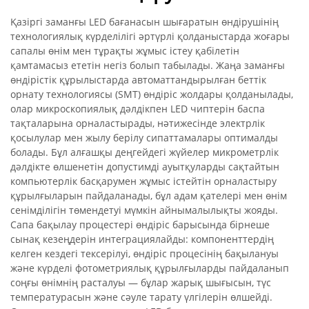
Қазіргі заманғы LED бағанасын шығаратын өндірушінің
технологиялық күрделілігі әртүрлі қолданыстарда жоғары
сапалы өнім мен тұрақты жұмыс істеу қабілетін
қамтамасыз ететін негіз болып табылады. Жаңа заманғы
өндірістік құрылыстарда автоматтандырылған беттік
орнату технологиясы (SMT) өндіріс жолдары қолданылады,
олар микроскопиялық дәлдікпен LED чиптерін баспа
тақталарына орналастырады, нәтижесінде электрлік
қосылулар мен жылу берілу сипаттамалары оптималды
болады. Бұл алғашқы деңгейдегі жүйелер микрометрлік
дәлдікте өлшенетін допустимді ауытқуларды сақтайтын
компьютерлік басқарумен жұмыс істейтін орналастыру
құрылғыларын пайдаланады, бұл адам қателері мен өнім
сенімділігін төмендетуі мүмкін айнымалылықты жояды.
Сапа бақылау процестері өндіріс барысында бірнеше
сынақ кезеңдерін интеграциялайды: компоненттердің
келген кездегі тексерілуі, өндіріс процесінің бақылануы
және күрделі фотометриялық құрылғыларды пайдаланып
соңғы өнімнің расталуы — бұлар жарық шығысын, түс
температурасын және сәуле тарату үлгілерін өлшейді.