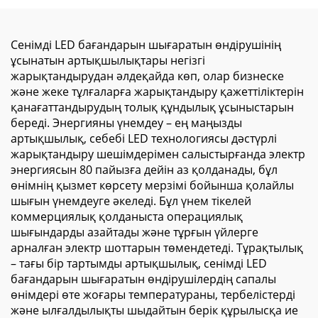
тұрғызылымы фондық
арналған LED тұрақ,
сауда көрмесі мата
жарнамалық мата
артқы планы Led артқы
шамдық тақта
Сенімді LED бағандарын шығаратын өндірушінің
жарықтандырылатын
ұсынатын артықшылықтары негізгі
Seg жарық шамы
жарықтандырудан әлдеқайда көп, олар бизнеске
қорапшасы
және жеке тұлғаларға жарықтандыру қажеттіліктерін
қанағаттандырудың толық құндылық ұсыныстарын
береді. Энергияны үнемдеу – ең маңызды
артықшылық, себебі LED технологиясы дәстүрлі
жарықтандыру шешімдерімен салыстырғанда электр
энергиясын 80 пайызға дейін аз қолданады, бұл
өнімнің қызмет көрсету мерзімі бойынша қолайлы
шығын үнемдеуге әкеледі. Бұл үнем тікелей
коммерциялық қолданыста операциялық
шығындарды азайтады және тұрғын үйлерге
арналған электр шоттарын төмендетеді. Тұрақтылық
– тағы бір тартымды артықшылық, сенімді LED
бағандарын шығаратын өндірушілердің сапалы
өнімдері өте жоғары температураны, тербелістерді
және ылғалдылықты шыдайтын берік құрылысқа ие