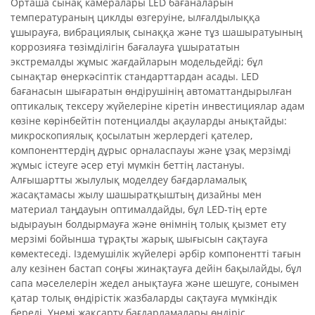
Орташа сынақ камералары LED бағаналарын
температураның циклды өзгеруіне, ылғалдылыққа
ұшырауға, вибрациялық сынаққа және тұз шашыратуының
коррозияға төзімділігін бағалауға ұшырататын
экстремалды жұмыс жағдайларын модельдейді; бұл
сынақтар өнеркәсіптік стандарттардан асады. LED
бағанасын шығаратын өндірушінің автоматтандырылған
оптикалық тексеру жүйелеріне кіретін инвестициялар адам
көзіне көрінбейтін потенциалды ақауларды анықтайды:
микроскопиялық қосылатын жерлердегі қателер,
компоненттердің дұрыс орналаспауы және ұзақ мерзімді
жұмыс істеуге әсер етуі мүмкін беттің ластануы.
Алғышартты жылулық моделдеу бағдарламалық
жасақтамасы жылу шашыратқыштың дизайны мен
материал таңдауын оптималдайды, бұл LED-тің ерте
ыдырауын болдырмауға және өнімнің толық қызмет ету
мерзімі бойынша тұрақты жарық шығысын сақтауға
көмектеседі. Іздемушілік жүйелері әрбір компонентті тағын
алу кезінен бастап соңғы жинақтауға дейін бақылайды, бұл
сапа мәселелерін жедел анықтауға және шешуге, сонымен
қатар толық өндірістік жазбаларды сақтауға мүмкіндік
береді. Үнемі жақсарту бағдарламалары өндіріс