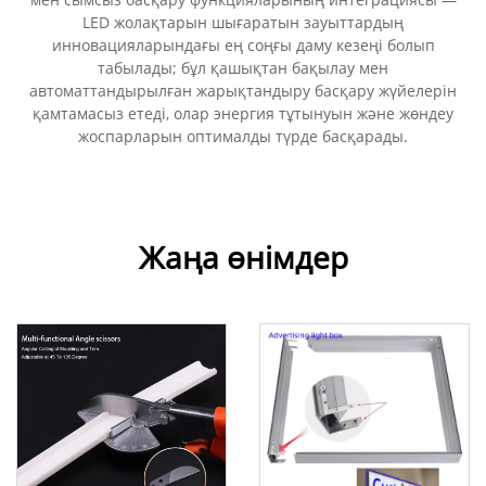
LED жолақтарын шығаратын зауыттардың
инновацияларындағы ең соңғы даму кезеңі болып
табылады; бұл қашықтан бақылау мен
автоматтандырылған жарықтандыру басқару жүйелерін
қамтамасыз етеді, олар энергия тұтынуын және жөндеу
жоспарларын оптималды түрде басқарады.
Жаңа өнімдер