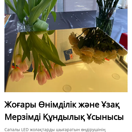
Жоғары Өнімділік және Ұзақ
Мерзімді Құндылық Ұсынысы
Сапалы LED жолақтарды шығаратын өндірушінің