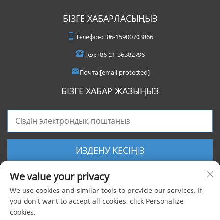
БІЗГЕ ХАБАРЛАСЫҢЫЗ
Телефон:
+86-15900703866
Тел:
+86-21-36382796
Почта:
[email protected]
БІЗГЕ ХАБАР ЖАЗЫҢЫЗ
ИЗДЕНУ КЕСІҢІЗ
We value your privacy
We use cookies and similar tools to provide our services. If
you don't want to accept all cookies, click Personalize
cookies.
Барлық құқықтар сақталған © 2025 Shanghai Foxygen Industrial Co., Ltd.