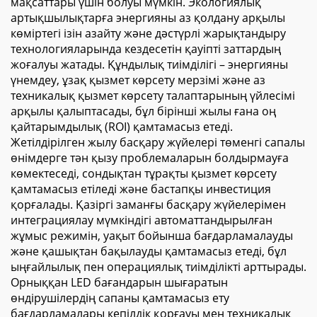
мақсаттары үшін болуы мүмкін. Экологиялық
артықшылықтарға энергияны аз қолдану арқылы
көміртегі ізін азайту және дәстүрлі жарықтандыру
технологияларында кездесетін қауіпті заттардың
жоғалуы жатады. Құндылық тиімділігі – энергияны
үнемдеу, ұзақ қызмет көрсету мерзімі және аз
техникалық қызмет көрсету талаптарының үйлесімі
арқылы қалыптасады, бұл бірінші жылы ғана оң
қайтарымдылық (ROI) қамтамасыз етеді.
Жетілдірілген жылу басқару жүйелері төменгі сапалы
өнімдерге тән қызу проблемаларын болдырмауға
көмектеседі, сондықтан тұрақты қызмет көрсету
қамтамасыз етіледі және бастапқы инвестиция
қорғалады. Қазіргі заманғы басқару жүйелерімен
интеграциялау мүмкіндігі автоматтандырылған
жұмыс режимін, уақыт бойынша бағдарламалауды
және қашықтан бақылауды қамтамасыз етеді, бұл
ыңғайлылық пен операциялық тиімділікті арттырады.
Орныққан LED бағандарын шығаратын
өндірушілердің сапаны қамтамасыз ету
бағдарламалары кепілдік қорғауы мен техникалық