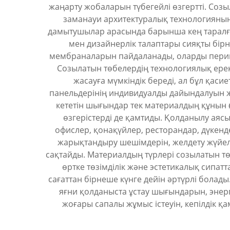
жаңарту жобаларын түбегейлі өзгертті. Соз
заманауи архитектуралық технологияның 
дамытушылар арасында барынша кең таралған
мен дизайнерлік талаптары сияқты бірн
мембраналарын пайдаланады, оларды перимет
Созылатын төбелердің технологиялық ерек
жасауға мүмкіндік береді, ал бұл қаси
панельдерінің индивидуалды дайындалуын ж
кететін шығындар тек материалдың құнын 
өзгерістерді де қамтиды. Қолданылу аяс
офислер, қонақүйлер, ресторандар, дүкенд
жарықтандыру шешімдерін, желдету жүйеле
сақтайды. Материалдың түрлері созылатын тө
өртке төзімділік және эстетикалық сипа
сағаттан бірнеше күнге дейін әртүрлі болад
яғни қолданыста ұстау шығындарын, энерг
жоғары сапалы жұмыс істеуін, кепілдік қ