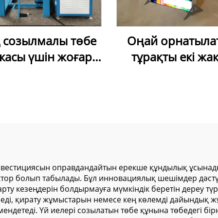
 созылмалы төбе
Оңай орнатыла
касы үшін жоғары
тұрақты екі жа
кті екі басты пісіру
жарық береті
машинасы
рекламалық жәш
коммерциял
көрсетуге арна
алюминий рам
SEG мата жарық ж
инвестициясын оправдандайтын ерекше құндылық ұсынады
актор болып табылады. Бұл инновациялық шешімдер дәстү
ту кезеңдерін болдырмауға мүмкіндік беретін дереу түр
елтіреді, қирату жұмыстарын немесе кең көлемді дайындық
ндетеді. Үй иелері созылатын төбе құнына төбедегі бі