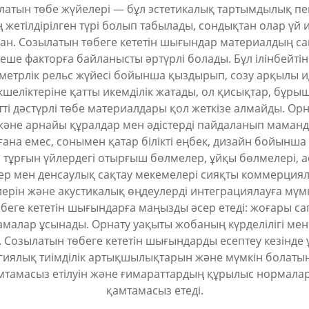
ылатын төбе жүйелері — бұл эстетикалық тартымдылық пе
жетілдірілген түрі болып табылады, сондықтан олар үй
. Созылатын төбеге кететін шығындар материалдың сапа
еше факторға байланысты әртүрлі болады. Бұл ілінбейті
рлік рельс жүйесі бойынша қыздырып, созу арқылы идеал
шеліктеріне қатты икемділік жатады, ол қисықтар, бұрыш
етті дәстүрлі төбе материалдары қол жеткізе алмайды. О
әне арнайы құралдар мен әдістерді пайдаланып маман
ғана емес, сонымен қатар білікті еңбек, дизайн бойынш
ы тұрғын үйлердегі отырғыш бөлмелер, ұйқы бөлмелері, 
ер мен денсаулық сақтау мекемелері сияқты коммерциял
рін және акустикалық өңдеулерді интеграциялауға мүмкі
беге кететін шығындарға маңызды әсер етеді: жоғары с
ттамалар ұсынады. Орнату уақыты жобаның күрделілігі м
ы. Созылатын төбеге кететін шығындарды есептеу кезінд
иялық тиімділік артықшылықтарын және мүмкін болатын 
амтамасыз етілуін және ғимараттардың құрылыс нормалары
қамтамасыз етеді.