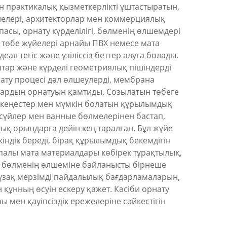
н практикалық қызметкерлікті ұштастыратын,
 иелері, архитекторлар мен коммерциялық
сы, орнату күрделілігі, бөлменің өлшемдері
н төбе жүйелері арнайы ПВХ немесе мата
 тегіс және үзіліссіз беттер алуға болады.
тар және күрделі геометриялық пішіндерді
рнату процесі дәл өлшеулерді, мембрана
дардың орнатуын қамтиды. Созылатын төбеге
а кеңестер мен мүмкін болатын құрылымдық
асүйлер мен ванные бөлмелерінен бастап,
ық орындарға дейін кең таралған. Бұл жүйе
ндік береді, бірақ құрылымдық бекемдігін
апалы мата материалдары көбірек тұрақтылық,
ен бөлменің өлшеміне байланысты бірнеше
е ұзақ мерзімді пайдалылық бағдарламаларын,
құнның өсуін ескеру қажет. Кәсіби орнату
 мен қауіпсіздік ережелеріне сәйкестігін