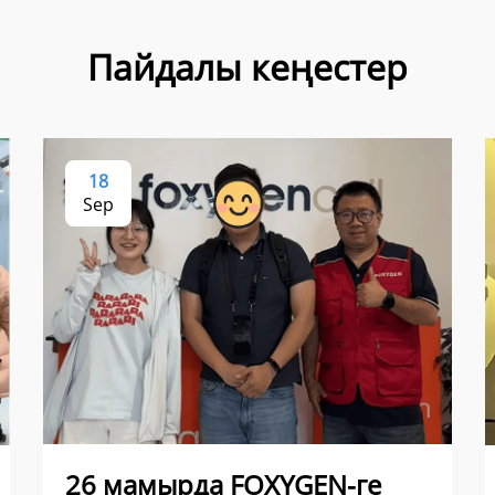
Пайдалы кеңестер
18
Sep
26 мамырда FOXYGEN-ге