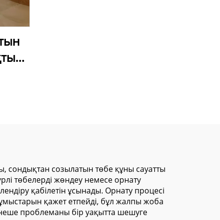
тын
қты
н
ік –
ық
лған
алы
әшігі
, сондықтан созылатын төбе құны сауатты
рлі төбелерді жөндеу немесе орнату
лендіру қабілетін ұсынады. Орнату процесі
 жұмыстарын қажет етпейді, бұл жалпы жоба
рнеше проблеманы бір уақытта шешуге