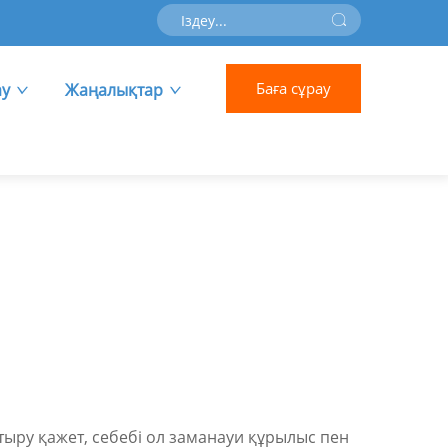
Баға сұрау
ау
Жаңалықтар
тыру қажет, себебі ол заманауи құрылыс пен