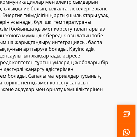
п, коммуникациялар мен электр сымдарын
қтылыққа ие болып, ылғалға, лекелерге және
. Энергия тиімділігінің артықшылықтары ұзақ
рін ұсынады, бұл ішкі температураны
рзімі бойынша қызмет көрсету талаптары аз
н жоюға мүмкіндік береді. Созылатын төбе
осымша жарықтандыру интеграциясы, баспа
қ құнын арттыруға болады. Қауіпсіздік
 денсаулығын жақсартады, әсіресе
ді: көптеген тұрғын үйлердің жобалары бір
 дәстүрлі жаңарту әдістерімен
нем болады. Сапалы материалдар тусының
 көрініс пен қызмет көрсету сапасын
і және ақаулар мен орнату кемшіліктерінен