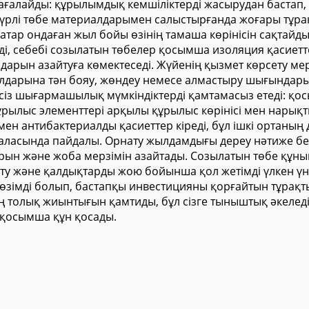
 бағалайды: құрылымдық кемшіліктерді жасырудан баста
түрлі төбе материалдарымен салыстырғанда жоғары тұра
тар ондаған жыл бойы өзінің тамаша көрінісін сақтайды
і, себебі созылатын төбелер қосымша изоляция қасиетте
арын азайтуға көмектеседі. Жүйенің қызмет көрсету ме
иалдарына тән бояу, жөндеу немесе алмастыру шығындары
ксіз шығармашылық мүмкіндіктерді қамтамасыз етеді: қ
ұрылыс элементтері арқылы құрылыс көрінісі мен нарықты
ен антибактериалды қасиеттер кіреді, бұл ішкі ортаның
ласында пайдалы. Орнату жылдамдығы дереу нәтиже бере
рын және жоба мерзімін азайтады. Созылатын төбе құнын
рту және қалдықтарды жою бойынша қол жетімді үлкен ү
зімді болып, бастапқы инвестицияны қорғайтын тұрақты
дің толық жиынтығын қамтиды, бұл сізге тыныштық әкелед
 қосымша құн қосады.