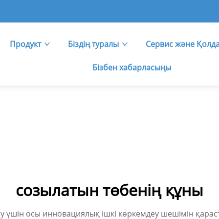
Продукт
Біздің туралы
Сервис және Қолд
Бізбен хабарласыңы
созылатын төбенің құны
у үшін осы инновациялық ішкі көркемдеу шешімін қарас