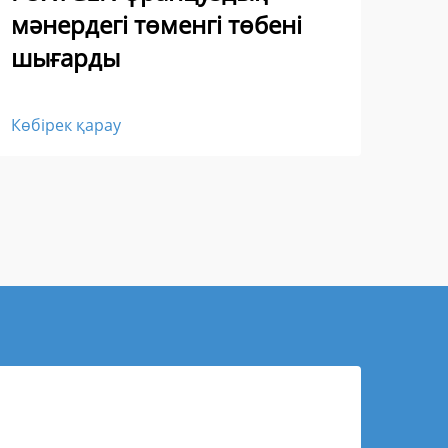
мәнердегі төменгі төбені
жіб
шығарды
Көбі
Көбірек қарау