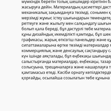
мүмкіндік беретін толық шешімдер кіретінін
жасыруға дейін. Материалдың қасиеттері дәс
механикалық зақымдануға төзімді, сонымен қа
мерзімді жұмыс істеу шығындарын төмендетед
реттеуге және жылыту мен салқындату шығынд
болып қала береді, бұл дәстүрлі төбе матер
құны дизайндық икемділікті қамтиды, бұл ше
графикасы, жарық өткізгіш панельдер және қ
сипаттамаларына өртке төзімді материалдар м
коммерциялық және денсаулық сақтандыру са
күн ішінде аяқталады, бұл еңбекақы шығында
салыстырғанда материалдар, еңбекақы, таза
солысуына, трещиналарға және нашарлауға тө
қамтамасыз етеді. Кәсіби орнату кепілдіктер
қорғайды, осылайша созылатын төбе құнына