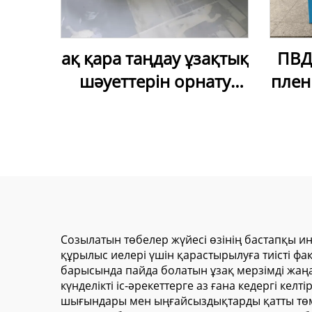
ақ қара таңдау ұзақтық
ПВД
шәуеттерін орнату
плен
үшін жұмсақ ПВХ
жиілі
ұзақтық шәуеті сапасы
жоғары
Созылатын төбелер жүйесі өзінің бастапқы 
құрылыс иелері үшін қарастырылуға тиісті ф
барысында пайда болатын ұзақ мерзімді жаңар
күнделікті іс-әрекеттерге аз ғана кедергі к
шығындары мен ыңғайсыздықтарды қатты төме