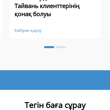
Тайвань клиенттерінің
қонақ болуы
Көбірек қарау
Тегін баға сұрау