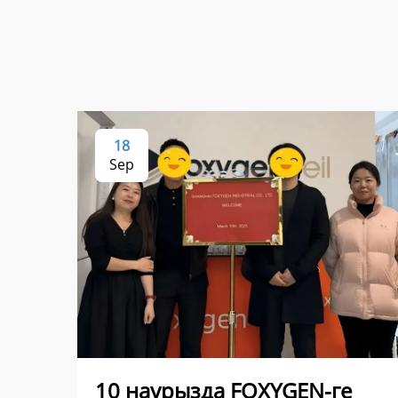
18
Sep
10 наурызда FOXYGEN-ге