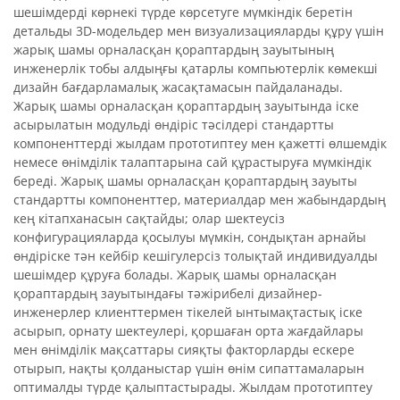
шешімдерді көрнекі түрде көрсетуге мүмкіндік беретін
детальды 3D-модельдер мен визуализацияларды құру үшін
жарық шамы орналасқан қораптардың зауытының
инженерлік тобы алдыңғы қатарлы компьютерлік көмекші
дизайн бағдарламалық жасақтамасын пайдаланады.
Жарық шамы орналасқан қораптардың зауытында іске
асырылатын модульді өндіріс тәсілдері стандартты
компоненттерді жылдам прототиптеу мен қажетті өлшемдік
немесе өнімділік талаптарына сай құрастыруға мүмкіндік
береді. Жарық шамы орналасқан қораптардың зауыты
стандартты компоненттер, материалдар мен жабындардың
кең кітапханасын сақтайды; олар шектеусіз
конфигурацияларда қосылуы мүмкін, сондықтан арнайы
өндіріске тән кейбір кешігулерсіз толықтай индивидуалды
шешімдер құруға болады. Жарық шамы орналасқан
қораптардың зауытындағы тәжірибелі дизайнер-
инженерлер клиенттермен тікелей ынтымақтастық іске
асырып, орнату шектеулері, қоршаған орта жағдайлары
мен өнімділік мақсаттары сияқты факторларды ескере
отырып, нақты қолданыстар үшін өнім сипаттамаларын
оптималды түрде қалыптастырады. Жылдам прототиптеу