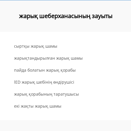
жарық шеберханасының зауыты
сыртқы жарық шамы
жарықтандырылған жарық шамы
пайда болатын жарық қорабы
lED жарық шебінің өндірушісі
жарық қорабының таратушысы
екі жақты жарық шамы