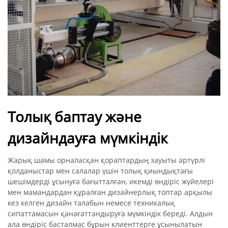
Толық баптау және
дизайндауға мүмкіндік
Жарық шамы орналасқан қораптардың зауыты әртүрлі
қолданыстар мен салалар үшін толық қиындықтағы
шешімдерді ұсынуға бағытталған, икемді өндіріс жүйелері
мен мамандардан құралған дизайнерлық топтар арқылы
кез келген дизайн талабын немесе техникалық
сипаттамасын қанағаттандыруға мүмкіндік береді. Алдын
ала өндіріс басталмас бұрын клиенттерге ұсынылатын