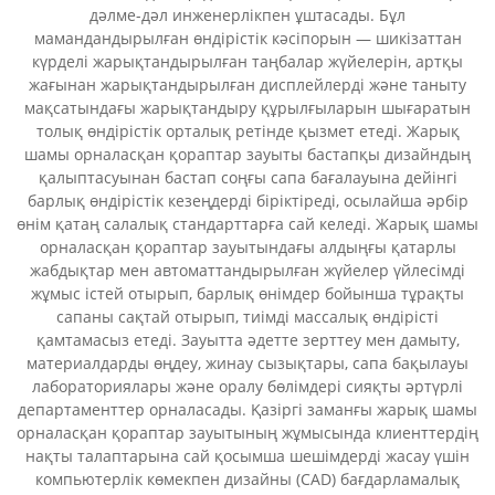
дәлме-дәл инженерлікпен ұштасады. Бұл
мамандандырылған өндірістік кәсіпорын — шикізаттан
күрделі жарықтандырылған таңбалар жүйелерін, артқы
жағынан жарықтандырылған дисплейлерді және таныту
мақсатындағы жарықтандыру құрылғыларын шығаратын
толық өндірістік орталық ретінде қызмет етеді. Жарық
шамы орналасқан қораптар зауыты бастапқы дизайндың
қалыптасуынан бастап соңғы сапа бағалауына дейінгі
барлық өндірістік кезеңдерді біріктіреді, осылайша әрбір
өнім қатаң салалық стандарттарға сай келеді. Жарық шамы
орналасқан қораптар зауытындағы алдыңғы қатарлы
жабдықтар мен автоматтандырылған жүйелер үйлесімді
жұмыс істей отырып, барлық өнімдер бойынша тұрақты
сапаны сақтай отырып, тиімді массалық өндірісті
қамтамасыз етеді. Зауытта әдетте зерттеу мен дамыту,
материалдарды өңдеу, жинау сызықтары, сапа бақылауы
лабораториялары және оралу бөлімдері сияқты әртүрлі
департаменттер орналасады. Қазіргі заманғы жарық шамы
орналасқан қораптар зауытының жұмысында клиенттердің
нақты талаптарына сай қосымша шешімдерді жасау үшін
компьютерлік көмекпен дизайны (CAD) бағдарламалық