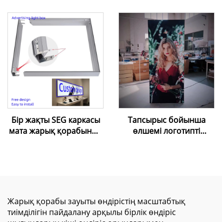
пленкасы, Harppon суық
жиілікті екі басты пісіру
орнату
машинасы
ыңғайландырғыштары,
шпатель, орнату
құралдары, шпатель
Бір жақты SEG каркасы
Тапсырыс бойынша
мата жарық қорабының
өлшемі логотипті
алюминий профилі
алюминий рамкамен
жарнамалық жарық
LED артқы
қораптары сауда
жарықтандыру экраны
орталықтары үшін
тұрғызылымы фондық
сауда көрмесі мата
артқы планы Led артқы
Жарық қорабы зауыты өндірістің масштабтық
жарықтандырылатын
тиімділігін пайдалану арқылы бірлік өндіріс
Seg жарық шамы