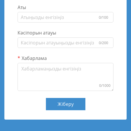
Аты
0/100
Кәсіпорын атауы
0/200
Хабарлама
0/1000
Жіберу