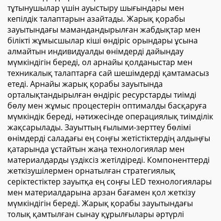
тұтынушылар үшін ауыстыру шығындары мен
кепілдік талаптарын азайтады. Жарық қорабы
зауытындағы мамандандырылған жабдықтар мен
білікті жұмысшылар кіші өндіріс орындары ұсына
алмайтын индивидуалды өнімдерді дайындау
мүмкіндігін береді, ол арнайы қолданыстар мен
техникалық талаптарға сай шешімдерді қамтамасыз
етеді. Арнайы жарық қорабы зауытында
орталықтандырылған өндіріс ресурстарды тиімді
бөлу мен жұмыс процестерін оптималды басқаруға
мүмкіндік береді, нәтижесінде операциялық тиімділік
жақсарылады. Зауыттың ғылыми-зерттеу бөлімі
өнімдерді саладағы ең соңғы жетістіктердің алдыңғы
қатарында ұстайтын жаңа технологиялар мен
материалдарды үздіксіз жетілдіреді. Компоненттерді
жеткізушілермен орнатылған стратегиялық
серіктестіктер зауытқа ең соңғы LED технологиялары
мен материалдарына арзан бағамен қол жеткізу
мүмкіндігін береді. Жарық қорабы зауытындағы
толық қамтылған сынау құрылғылары әртүрлі