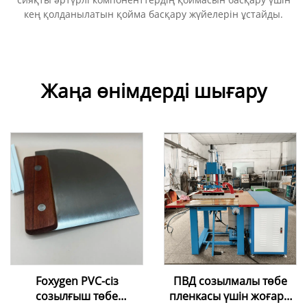
кең қолданылатын қойма басқару жүйелерін ұстайды.
Жаңа өнімдерді шығару
Foxygen PVC-сіз
ПВД созылмалы төбе
созылғыш төбе
пленкасы үшін жоғары