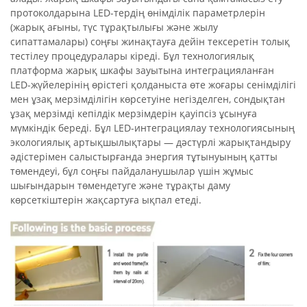
протоколдарына LED-тердің өнімділік параметрлерін
(жарық ағыны, түс тұрақтылығы және жылу
сипаттамалары) соңғы жинақтауға дейін тексеретін толық
тестілеу процедуралары кіреді. Бұл технологиялық
платформа жарық шкафы зауытына интеграцияланған
LED-жүйелерінің өрістегі қолданыста өте жоғары сенімділігі
мен ұзақ мерзімділігін көрсетуіне негізделген, сондықтан
ұзақ мерзімді кепілдік мерзімдерін қауіпсіз ұсынуға
мүмкіндік береді. Бұл LED-интеграциялау технологиясының
экологиялық артықшылықтары — дәстүрлі жарықтандыру
әдістерімен салыстырғанда энергия тұтынуының қатты
төмендеуі, бұл соңғы пайдаланушылар үшін жұмыс
шығындарын төмендетуге және тұрақты даму
көрсеткіштерін жақсартуға ықпал етеді.