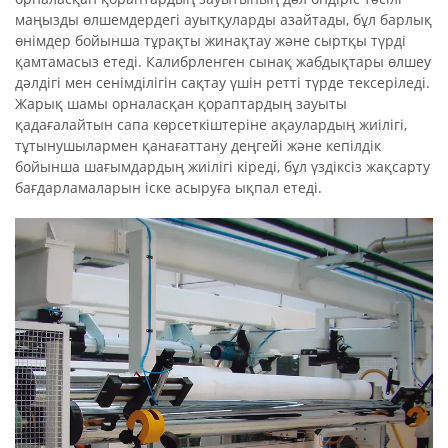
маңызды өлшемдердегі ауытқуларды азайтады, бұл барлық
өнімдер бойынша тұрақты жинақтау және сыртқы түрді
қамтамасыз етеді. Калибрленген сынақ жабдықтары өлшеу
дәлдігі мен сенімділігін сақтау үшін ретті түрде тексеріледі.
Жарық шамы орналасқан қораптардың зауыты
қадағалайтын сапа көрсеткіштеріне ақаулардың жиілігі,
тұтынушылармен қанағаттану деңгейі және кепілдік
бойынша шағымдардың жиілігі кіреді, бұл үздіксіз жақсарту
бағдарламаларын іске асыруға ықпал етеді.