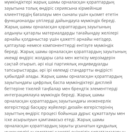
мүмкіндіктері жарық шамы орналасқан қораптардың
зауытына толық өндіріс сериясына кірмейінше
клиенттердің бағалауы мен сынағы үшін қызмет ететін
функционалды үлгілерді дайындауға мүмкіндік береді.
Жарық шамы орналасқан қораптардың зауытының
алдыңғы қатарлы материалдарды тағайындау желілері
арнайы қолданыстар үшін қажетті арнайы негіздер,
қаптаулар немесе компоненттерді енгізуге мүмкіндік
береді. Жарық шамы орналасқан қораптардың зауытының
икемді өндіріс жолдары сапа мен жеткізу мерзімдерін
сақтай отырып, әрі кіші партиялық индивидуалды
тапсырыстарды, әрі ірі көлемді стандартты өндірісті
қабылдай алады. Жарық шамы орналасқан қораптардың
зауытындағы цифрлық баспа мүмкіндіктері дисплей
беттеріне тікелей таңбалар мен брендтік элементтерді
интеграциялауға мүмкіндік береді. Жарық шамы
орналасқан қораптардың зауытындағы инженерлік
өзгерістерді басқару жүйелері дизайн өзгерістерінің
зауыттың өндіріс процесі бойынша дұрыс құжатталуы мен
іске асырылуын қамтамасыз етеді. Жарық шамы
орналасқан қораптардың зауыты ұсынатын құндылық
инженерлігі қызметтері қажетті өнімділік сипаттамаларын