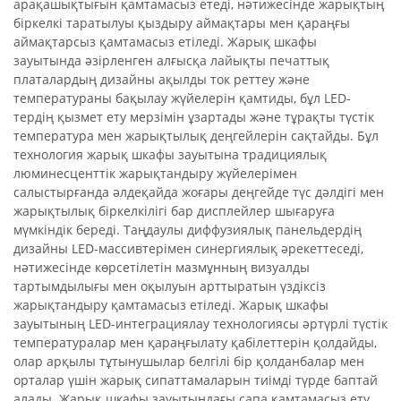
арақашықтығын қамтамасыз етеді, нәтижесінде жарықтың
біркелкі таратылуы қыздыру аймақтары мен қараңғы
аймақтарсыз қамтамасыз етіледі. Жарық шкафы
зауытында әзірленген алғысқа лайықты печаттық
платалардың дизайны ақылды ток реттеу және
температураны бақылау жүйелерін қамтиды, бұл LED-
тердің қызмет ету мерзімін ұзартады және тұрақты түстік
температура мен жарықтылық деңгейлерін сақтайды. Бұл
технология жарық шкафы зауытына традициялық
люминесценттік жарықтандыру жүйелерімен
салыстырғанда әлдеқайда жоғары деңгейде түс дәлдігі мен
жарықтылық біркелкілігі бар дисплейлер шығаруға
мүмкіндік береді. Таңдаулы диффузиялық панельдердің
дизайны LED-массивтерімен синергиялық әрекеттеседі,
нәтижесінде көрсетілетін мазмұнның визуалды
тартымдылығы мен оқылуын арттыратын үздіксіз
жарықтандыру қамтамасыз етіледі. Жарық шкафы
зауытының LED-интеграциялау технологиясы әртүрлі түстік
температуралар мен қараңғылату қабілеттерін қолдайды,
олар арқылы тұтынушылар белгілі бір қолданбалар мен
орталар үшін жарық сипаттамаларын тиімді түрде баптай
алады. Жарық шкафы зауытындағы сапа қамтамасыз ету