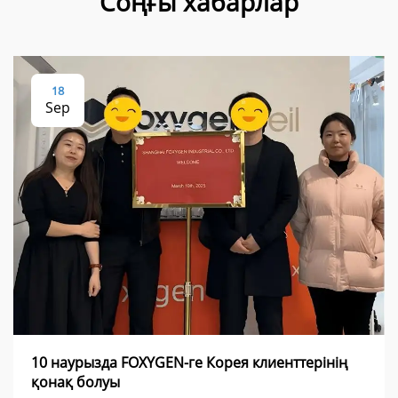
Соңғы хабарлар
18
Sep
10 наурызда FOXYGEN-ге Корея клиенттерінің
қонақ болуы