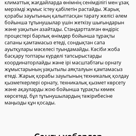
климаттық жағдайларда өнімнің сенімділігі мен ұзақ
мерзімді жұмыс істеу қабілетін растайды. Жарық
қорабы зауытының қалыптасқан тарату желісі әлем
бойынша тұтынушылар үшін жеткізу шығындарын
және уақытын азайтады. Стандартталған өндіріс
процестері барлық өнімдер бойынша тұрақты
сапаны қамтамасыз етеді, сондықтан сапа
ауытқулары мәселесі туындамайды. Кәсіби жоба
басқару топтары күрделі тапсырыстарды
координаторлайды және ірі масштабтағы орнату
жұмыстарының уақытылы аяқталуын қамтамасыз
етеді. Жарық қорабы зауытының техникалық қолдау
қызметкерлері орнату, техникалық қызмет көрсету
және ақауларды жою бойынша тұрақты көмек
көрсетеді, бұл тұтынушылардың тәжірибесіне
маңызды құн қосады.