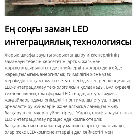
Ең соңғы заман LED
интеграциялық технологиясы
Жарық шкафы зауыты жарықтандыру инженерлігінің
заманауи төбесін көрсететін, артқы жағынан
жарықтандырылатын дисплейлердің жоғары деңгейде
жарықтылығын, энергиялық тиімділігін және ұзақ
мерзімділігін қамтамасыз етуге негізделген революциялық
LED-интеграциялау технологиясын қолданады. Бұл күрделі
технологиялық платформа LED-тердің әртүрлі жұмыс
жағдайларындағы өнімділігін оптималды ету үшін дәл
орналастыру жүйелерін және алғысқа лайықты жылу
басқару шешімдерін үйлестіреді. Жарық шкафы зауытының
LED-интеграциялау процесінде компьютерлік
басқарылатын орналастыру машиналары қолданылады,
олар жеке LED-компоненттердің дәл сәйкестігі мен