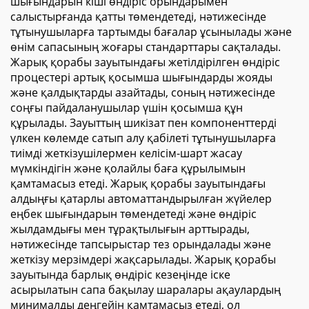
шығындарын кіші өндіріс орындарымен
қорапшасы
салыстырғанда қатты төмендетеді, нәтижесінде
тұтынушыларға тартымды бағалар ұсынылады және
өнім сапасының жоғары стандарттары сақталады.
Жарық қорабы зауытындағы жетілдірілген өндіріс
процестері артық қосымша шығындарды жояды
және қалдықтарды азайтады, соның нәтижесінде
соңғы пайдаланушылар үшін қосымша құн
құрылады. Зауыттың шикізат пен компоненттерді
үлкен көлемде сатып алу қабілеті тұтынушыларға
тиімді жеткізушілермен келісім-шарт жасау
мүмкіндігін және қолайлы баға құрылымын
қамтамасыз етеді. Жарық қорабы зауытындағы
алдыңғы қатарлы автоматтандырылған жүйелер
еңбек шығындарын төмендетеді және өндіріс
жылдамдығы мен тұрақтылығын арттырады,
нәтижесінде тапсырыстар тез орындалады және
жеткізу мерзімдері жақсарылады. Жарық қорабы
зауытында барлық өндіріс кезеңінде іске
асырылатын сапа бақылау шаралары ақаулардың
минималды деңгейін қамтамасыз етеді, ол