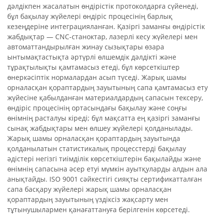
дәлдікпен жасалатын өндірістік протоколдарға сүйенеді,
бұл бақылау жүйелері өндіріс процесінің барлық
кезеңдеріне интеграцияланған. Қазіргі заманғы өндірістік
жабдықтар — CNC-станоктар, лазерлі кесу жүйелері мен
автоматтандырылған жинау сызықтары өзара
ынтымақтастықта әртүрлі өлшемдік дәлдікті және
тұрақтылықты қамтамасыз етеді, бұл көрсеткіштер
өнеркәсіптік нормалардан асып түседі. Жарық шамы
орналасқан қораптардың зауытының сапа қамтамасыз ету
жүйесіне қабылданған материалдардың сапасын тексеру,
өндіріс процесінің ортасындағы бақылау және соңғы
өнімнің расталуы кіреді; бұл мақсатта ең қазіргі заманғы
сынақ жабдықтары мен өлшеу жүйелері қолданылады.
Жарық шамы орналасқан қораптардың зауытында
қолданылатын статистикалық процесстерді бақылау
әдістері негізгі тиімділік көрсеткіштерін бақылайды және
өнімнің сапасына әсер етуі мүмкін ауытқуларды алдын ала
анықтайды. ISO 9001 сәйкестігі сияқты сертификатталған
сапа басқару жүйелері жарық шамы орналасқан
қораптардың зауытының үздіксіз жақсарту мен
тұтынушылармен қанағаттануға берілгенін көрсетеді.