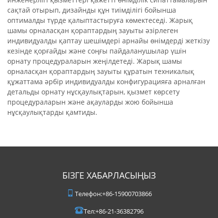
сақтай отырып, дизайнды құн тиімділігі бойынша
оптималды түрде қалыптастыруға көмектеседі. Жарық
шамы орналасқан қораптардың зауыты әзірлеген
индивидуалды қаптау шешімдері арнайы өнімдерді жеткізу
кезінде қорғайды және соңғы пайдаланушылар үшін
орнату процедураларын жеңілдетеді. Жарық шамы
орналасқан қораптардың зауыты құратын техникалық
құжаттама әрбір индивидуалды конфигурацияға арналған
детальды орнату нұсқаулықтарын, қызмет көрсету
процедураларын және ақауларды жою бойынша
нұсқаулықтарды қамтиды.
БІЗГЕ ХАБАРЛАСЫҢЫЗ
Телефон:
+86-15900703866
Тел:
+86-21-36382796