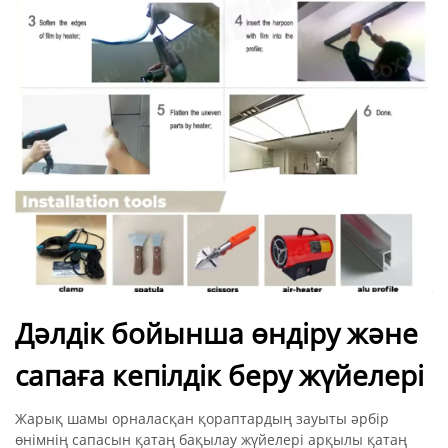
Дәлдік бойынша өндіру және
сапаға кепілдік беру жүйелері
Жарық шамы орналасқан қораптардың зауыты әрбір
өнімнің сапасын қатаң бақылау жүйелері арқылы қатаң