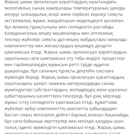
Жарық шамы орналасқан қораптардың зауытындағы
экологиялық сынақ камералары температураның циклды
өзгеруі, ылғалдылық әсері және тербеліс кернеуі сияқты
экстремалық жұмыс жағдайларын модельдеуге арналған,
бұл өнімнің тұрақтылығы мен сенімділігін растайды.
Координаталық өлшеу машиналары мен оптикалық
тексеру жүйелері сияқты дәл өлшеу жабдықтары маңызды
компоненттер мен жинақтардың өлшемдік дәлдігін
қамтамасыз етеді. Жарық шамы орналасқан қораптардың
зауытының сапа қамтамасыз ету тобы өндіріс процестері
мен тәрбиешілердің жұмысын ретті түрде аудитке
ұшыратады, бұл сапаның тұрақты деңгейін сақтауға
мүмкіндік береді. Жарық шамы орналасқан қораптардың
зауытындағы қазіргі заманғы материалдарды сынау
мүмкіндіктері субстраттардың, желімдердің және қорғаныс
қабаттарының қасиеттерін тексереді, бұл ұзақ мерзімді
жұмыс істеу сенімділігін қамтамасыз етеді. Құжаттама
жүйелері әрбір компоненттің шикізатты қабылдаудан
бастап соңғы жеткізуіне дейінгі барлық кезеңін бақылайды,
бұл сапа бойынша зерттеулер мен кепілдік қолдауы үшін
толық ізденіс мүмкіндігін қамтамасыз етеді. Жарық шамы
орналасқан қораптардың зауытының дәл өндіріс тәсілі