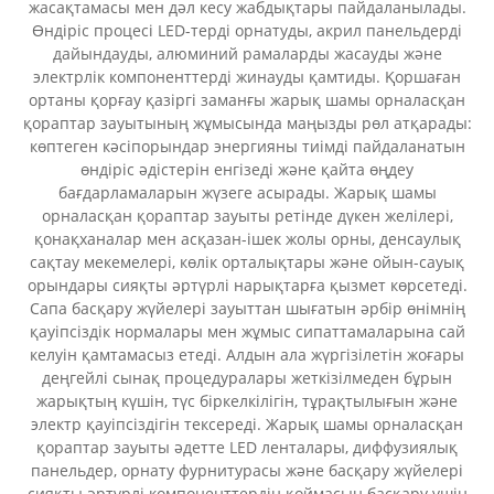
жасақтамасы мен дәл кесу жабдықтары пайдаланылады.
Өндіріс процесі LED-терді орнатуды, акрил панельдерді
дайындауды, алюминий рамаларды жасауды және
электрлік компоненттерді жинауды қамтиды. Қоршаған
ортаны қорғау қазіргі заманғы жарық шамы орналасқан
қораптар зауытының жұмысында маңызды рөл атқарады:
көптеген кәсіпорындар энергияны тиімді пайдаланатын
өндіріс әдістерін енгізеді және қайта өңдеу
бағдарламаларын жүзеге асырады. Жарық шамы
орналасқан қораптар зауыты ретінде дүкен желілері,
қонақханалар мен асқазан-ішек жолы орны, денсаулық
сақтау мекемелері, көлік орталықтары және ойын-сауық
орындары сияқты әртүрлі нарықтарға қызмет көрсетеді.
Сапа басқару жүйелері зауыттан шығатын әрбір өнімнің
қауіпсіздік нормалары мен жұмыс сипаттамаларына сай
келуін қамтамасыз етеді. Алдын ала жүргізілетін жоғары
деңгейлі сынақ процедуралары жеткізілмеден бұрын
жарықтың күшін, түс біркелкілігін, тұрақтылығын және
электр қауіпсіздігін тексереді. Жарық шамы орналасқан
қораптар зауыты әдетте LED ленталары, диффузиялық
панельдер, орнату фурнитурасы және басқару жүйелері
сияқты әртүрлі компоненттердің қоймасын басқару үшін