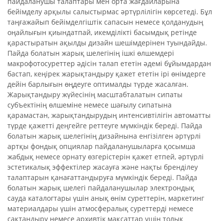
пайдаланушы талаптары мен орта жағдайларына
бейімделу арқылы салыстырмас әртүрлілігін көрсетеді. Бұл
таңғажайып бейімделгіштік сапасын немесе қолданудың
оңайлығын қиындатпай, икемділікті басымдық ретінде
қарастыратын ақылды дизайн шешімдерінен туындайды.
Пайда болатын жарық шелегінің ішкі өлшемдері
макрофотосуреттер әдісін талап ететін әдемі бұйымдардан
бастап, кеңірек жарықтандыру қажет ететін ірі өнімдерге
дейін барлығын өңдеуге оптималды түрде жасалған.
Жарықтандыру жүйесінің масштабталатын сипаты
субъектінің өлшеміне немесе шағылу сипатына
қарамастан, жарықтандырудың интенсивтілігін автоматты
түрде қажетті деңгейге реттеуге мүмкіндік береді. Пайда
болатын жарық шелегінің дизайнына енгізілген әртүрлі
артқы фондық опциялар пайдаланушыларға қосымша
жабдық немесе орнату өзгерістерін қажет етпей, әртүрлі
эстетикалық эффектілер жасауға және нақты бренділеу
талаптарын қанағаттандыруға мүмкіндік береді. Пайда
болатын жарық шелегі пайдаланушылар электрондық
сауда каталогтары үшін анық өнім суреттерін, маркетинг
материалдары үшін атмосфералық суреттерді немесе
сақтандыру немесе архивтік мақсаттар үшін толық