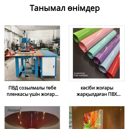
Танымал өнімдер
ПВД созылмалы төбе
кәсіби жоғары
пленкасы үшін жоғары
жарқылдаған ПВХ
жиілікті екі басты пісіру
созылатын төбе |
машинасы
Таңдаулы шешімдер
және тегін үлгілер