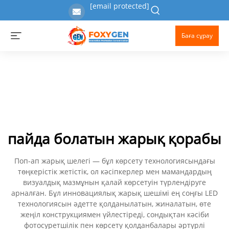
[email protected]
Баға сұрау
пайда болатын жарық қорабы
Поп-ап жарық шелегі — бұл көрсету технологиясындағы
төңкерістік жетістік, ол кәсіпкерлер мен мамандардың
визуалдық мазмұнын қалай көрсетуін түрлендіруге
арналған. Бұл инновациялық жарық шешімі ең соңғы LED
технологиясын әдетте қолданылатын, жиналатын, өте
жеңіл конструкциямен үйлестіреді, сондықтан кәсіби
фотосуретшілік пен көрсету қолданбалары әртүрлі