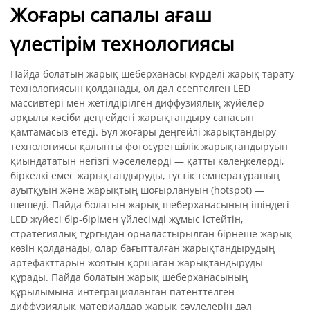
Жоғары сапалы ағаш
үлестірім технологиясы
Пайда болатын жарық шеберханасы күрделі жарық тарату
технологиясын қолданады, ол дәл есептелген LED
массивтері мен жетілдірілген диффузиялық жүйелер
арқылы кәсіби деңгейдегі жарықтандыру сапасын
қамтамасыз етеді. Бұл жоғары деңгейлі жарықтандыру
технологиясы қалыпты фотосуретшілік жарықтандыруын
қиындататын негізгі мәселелерді — қатты көлеңкелерді,
біркелкі емес жарықтандыруды, түстік температураның
ауытқуын және жарықтың шоғырлануын (hotspot) —
шешеді. Пайда болатын жарық шеберханасының ішіндегі
LED жүйесі бір-бірімен үйлесімді жұмыс істейтін,
стратегиялық тұрғыдан орналастырылған бірнеше жарық
көзін қолданады, олар бағытталған жарықтандырудың
артефакттарын жоятын қоршаған жарықтандыруды
құрады. Пайда болатын жарық шеберханасының
құрылымына интеграцияланған патенттелген
диффузиялық материалдар жарық сәулелерін дәл