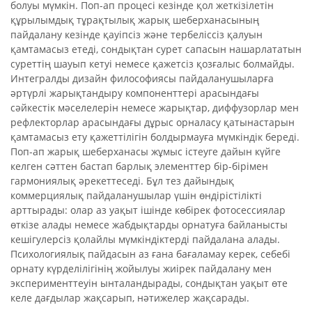
болуы мүмкін. Поп-ап процесі кезінде қол жеткізілетін
құрылымдық тұрақтылық жарық шеберханасының
пайдалану кезінде қауіпсіз және тербеліссіз қалуын
қамтамасыз етеді, сондықтан сурет сапасын нашарлататын
суреттің шауып кетуі немесе қажетсіз қозғалыс болмайды.
Интегралды дизайн философиясы пайдаланушыларға
әртүрлі жарықтандыру компоненттері арасындағы
сәйкестік мәселелерін немесе жарықтар, диффузорлар мен
рефлекторлар арасындағы дұрыс орналасу қатынастарын
қамтамасыз ету қажеттілігін болдырмауға мүмкіндік береді.
Поп-ап жарық шеберханасы жұмыс істеуге дайын күйге
келген сәттен бастап барлық элементтер бір-бірімен
гармониялық әрекеттеседі. Бұл тез дайындық
коммерциялық пайдаланушылар үшін өндірістілікті
арттырады: олар аз уақыт ішінде көбірек фотосессиялар
өткізе алады немесе жабдықтарды орнатуға байланысты
кешігулерсіз қолайлы мүмкіндіктерді пайдалана алады.
Психологиялық пайдасын аз ғана бағаламау керек, себебі
орнату күрделілігінің жойылуы жиірек пайдалану мен
эксперименттеуін ынталандырады, сондықтан уақыт өте
келе дағдылар жақсарып, нәтижелер жақсарады.