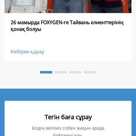
26 мамырда FOXYGEN-ге Тайвань клиенттерінің
қонақ болуы
Көбірек қарау
Тегін баға сұрау
Біздің өкіліміз сізбен жақын арада
байланысады.