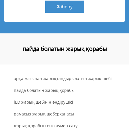
Жіберу
пайда болатын жарық қорабы
арқа жағынан жарықтандырылатын жарық шебі
пайда болатын жарық қорабы
lED жарық шебінің өндірушісі
рамасыз жарық шеберханасы
жарық қорабын опттаумен сату