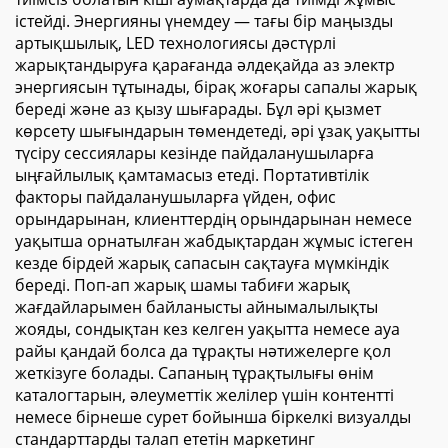
істейді. Энергияны үнемдеу — тағы бір маңызды
артықшылық, LED технологиясы дәстүрлі
жарықтандыруға қарағанда әлдеқайда аз электр
энергиясын тұтынады, бірақ жоғары сапалы жарық
береді және аз қызу шығарады. Бұл әрі қызмет
көрсету шығындарын төмендетеді, әрі ұзақ уақытты
түсіру сессиялары кезінде пайдаланушыларға
ыңғайлылық қамтамасыз етеді. Портативтілік
факторы пайдаланушыларға үйден, офис
орындарынан, клиенттердің орындарынан немесе
уақытша орнатылған жабдықтардан жұмыс істеген
кезде бірдей жарық сапасын сақтауға мүмкіндік
береді. Поп-ап жарық шамы табиғи жарық
жағдайларымен байланысты айнымалылықты
жояды, сондықтан кез келген уақытта немесе ауа
райы қандай болса да тұрақты нәтижелерге қол
жеткізуге болады. Сапаның тұрақтылығы өнім
каталогтарын, әлеуметтік желілер үшін контентті
немесе бірнеше сурет бойынша біркелкі визуалды
стандарттарды талап ететін маркетинг