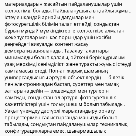
материалдарын жасайтын пайдаланушылар үшін
қол жетімді болады. Пайдаланушыға ыңғайлы жұмыс
істеу ешқандай арнайы дағдылар мен
фотосуретшілік білімін талап етпейді, сондықтан
бұрын мұндай мүмкіндіктерге қол жеткізе алмаған
жеке тұлғалар мен кәсіпорындар үшін кәсіби
деңгейдегі визуалды контент жасау
демократизацияланады. Тазалау талаптары
минималды болып қалады, өйткені берік құрылым
ұзақ мерзімді сенімділікті және тұрақты жұмыс істеуді
қамтамасыз етеді. Поп-ап жарық шамының
универсалдылығы әртүрлі объектілердің — білезік
пен электроникадан бастап, суреттер мен тамақ
заттарына дейін — өлшемдері мен түрлерін
қамтиды, сондықтан ол әртүрлі фотосуретшілік
қажеттіліктері үшін толық шешім болып табылады.
Уақыт үнемдеу дәстүрлі жарықтандыру орнату
процестерімен салыстырғанда маңызды болып
табылады, сондықтан пайдаланушылар техникалық
конфигурацияларға емес, шығармашылық