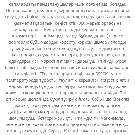
салалардағы пайдаланушылар үшін қолжетімді болады.
Поп-ап жарық шелегінің күрделі инженерлік дизайны оны
секундтар ішінде компактты, жазық сақтау қалпынан толық
қызмет атқаратын, кеңістіктік (3D) жарық ортасына
айналдырады. Бұл универсалды құрылғының негізгі
қызметтері — өнімдерді түсіру, бұйымдарды (әсіресе
зергерлік бұйымдарды) көрсету, көркем шығармаларды
ұсыну және кіші объектілерді құжаттау; сондықтан ол
электрондық сауда сатушылары, фотосуретшілер, өнер
адамдары мен маркетинг мамандары үшін тиімді құрал
болып табылады. Технологиялық сипаттамаларына жоғары
тиімділікті LED ленталары кіреді, олар 5500K түстік
температурада тұрақты, тәуліктік жарықпен теңестірілген
жарық береді, бұл дәл түс беруді қамтамасыз етеді және
қажетсіз көлеңкелер мен жарық шоғырларын жояды. Поп-
ап жарық шелегінде бүкіл түсіру аймағы бойынша біркелкі
жарық таратуын қамтамасыз ететін жетілдірілген
диффузиялық материалдар қолданылады, ал ішкі жарық
шағылысушы беттері жарықтың тиімділігін максималды
деңгейге көтереді және кәсіби деңгейдегі нәтижелерге қол
жеткізуге мүмкіндік береді. Қазіргі заманғы нұсқаларында