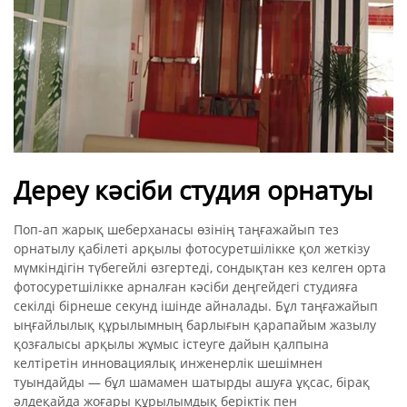
Дереу кәсіби студия орнатуы
Поп-ап жарық шеберханасы өзінің таңғажайып тез
орнатылу қабілеті арқылы фотосуретшілікке қол жеткізу
мүмкіндігін түбегейлі өзгертеді, сондықтан кез келген орта
фотосуретшілікке арналған кәсіби деңгейдегі студияға
секілді бірнеше секунд ішінде айналады. Бұл таңғажайып
ыңғайлылық құрылымның барлығын қарапайым жазылу
қозғалысы арқылы жұмыс істеуге дайын қалпына
келтіретін инновациялық инженерлік шешімнен
туындайды — бұл шамамен шатырды ашуға ұқсас, бірақ
әлдеқайда жоғары құрылымдық беріктік пен