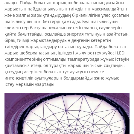
алады. Пайда болатын жарық шеберханасының дизайны
жарықтың пайдаланылуының тиімділігін максималдайтын
және жалпы жарықтандырудың біркелкілігіне үлес қосатын
шағылысушы ішкі беттерді қамтиды. Бұл шағылысушы
элементтер басқаша жоғалып кететін жарық сәулелерін
қайта бағыттайды, осылайша энергия тұтынуын азайтатын,
бірақ тиімді жарықтандырудың деңгейін көтеретін
тиімдірек жарықтандыру ортасын құрады. Пайда болатын
жарық шеберханасының ішіндегі жылу реттеу жүйесі LED
компоненттерінің оптималды температурада жұмыс істеуін
қамтамасыз етеді, ол тұрақты жарық шығысын сақтайды,
қызудың әсерінен болатын түс ауысуын немесе
интенсивтілік ауытқуларын болдырмайды және жұмыс
істеу мерзімін ұзартады.