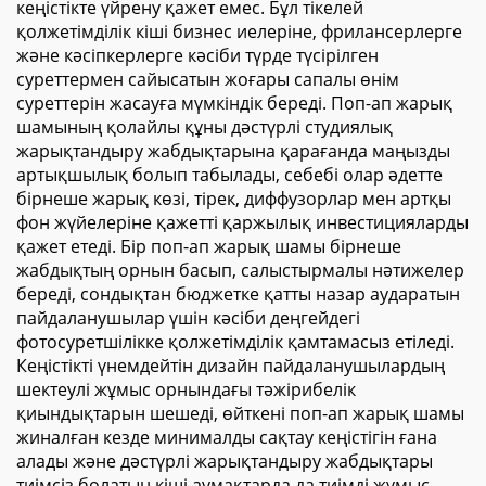
кеңістікте үйрену қажет емес. Бұл тікелей
қолжетімділік кіші бизнес иелеріне, фрилансерлерге
және кәсіпкерлерге кәсіби түрде түсірілген
суреттермен сайысатын жоғары сапалы өнім
суреттерін жасауға мүмкіндік береді. Поп-ап жарық
шамының қолайлы құны дәстүрлі студиялық
жарықтандыру жабдықтарына қарағанда маңызды
артықшылық болып табылады, себебі олар әдетте
бірнеше жарық көзі, тірек, диффузорлар мен артқы
фон жүйелеріне қажетті қаржылық инвестицияларды
қажет етеді. Бір поп-ап жарық шамы бірнеше
жабдықтың орнын басып, салыстырмалы нәтижелер
береді, сондықтан бюджетке қатты назар аударатын
пайдаланушылар үшін кәсіби деңгейдегі
фотосуретшілікке қолжетімділік қамтамасыз етіледі.
Кеңістікті үнемдейтін дизайн пайдаланушылардың
шектеулі жұмыс орнындағы тәжірибелік
қиындықтарын шешеді, өйткені поп-ап жарық шамы
жиналған кезде минималды сақтау кеңістігін ғана
алады және дәстүрлі жарықтандыру жабдықтары
тиімсіз болатын кіші аумақтарда да тиімді жұмыс