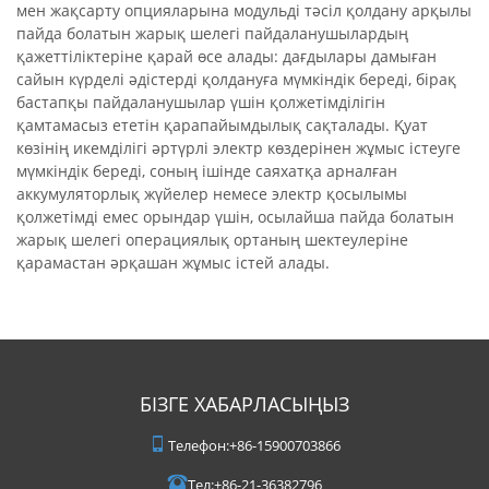
мен жақсарту опцияларына модульді тәсіл қолдану арқылы
пайда болатын жарық шелегі пайдаланушылардың
қажеттіліктеріне қарай өсе алады: дағдылары дамыған
сайын күрделі әдістерді қолдануға мүмкіндік береді, бірақ
бастапқы пайдаланушылар үшін қолжетімділігін
қамтамасыз ететін қарапайымдылық сақталады. Қуат
көзінің икемділігі әртүрлі электр көздерінен жұмыс істеуге
мүмкіндік береді, соның ішінде саяхатқа арналған
аккумуляторлық жүйелер немесе электр қосылымы
қолжетімді емес орындар үшін, осылайша пайда болатын
жарық шелегі операциялық ортаның шектеулеріне
қарамастан әрқашан жұмыс істей алады.
БІЗГЕ ХАБАРЛАСЫҢЫЗ
Телефон:
+86-15900703866
Тел:
+86-21-36382796