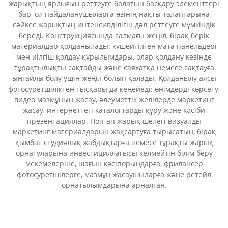
жарықтың ярлығын реттеуге болатын басқару элементтері
бар, ол пайдаланушыларға өзінің нақты талаптарына
сәйкес жарықтың интенсивділігін дәл реттеуге мүмкіндік
береді. Конструкциясында салмағы жеңіл, бірақ берік
материалдар қолданылады: күшейтілген мата панельдері
мен иілгіш қолдау құрылымдары, олар қолдану кезінде
тұрақтылықты сақтайды және саяхатқа немесе сақтауға
ыңғайлы болу үшін жеңіл болып қалады. Қолданылу аясы
фотосуретшіліктен тысқары да кеңейеді: өнімдерді көрсету,
видео мазмұнын жасау, әлеуметтік желілерде маркетинг
жасау, интернеттегі каталогтарды құру және кәсіби
презентациялар. Поп-ап жарық шелегі визуалды
маркетинг материалдарын жақсартуға тырысатын, бірақ
қымбат студиялық жабдықтарға немесе тұрақты жарық
орнатуларына инвестициялағысы келмейтін білім беру
мекемелеріне, шағын кәсіпорындарға, фрилансер
фотосуретшілерге, мазмұн жасаушыларға және ретейл
орнатылымдарына арналған.