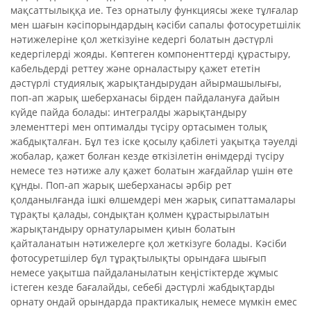
мақсаттылыққа ие. Тез орнатылу функциясы жеке тұлғалар
мен шағын кәсіпорындардың кәсіби сапалы фотосуретшілік
нәтижелеріне қол жеткізуіне кедергі болатын дәстүрлі
кедергілерді жояды. Көптеген компоненттерді құрастыру,
кабельдерді реттеу және орналастыру қажет ететін
дәстүрлі студиялық жарықтандырудан айырмашылығы,
поп-ап жарық шеберханасы бірден пайдалануға дайын
күйде пайда болады: интегралды жарықтандыру
элементтері мен оптималды түсіру ортасымен толық
жабдықталған. Бұл тез іске қосылу қабілеті уақытқа тәуелді
жобалар, қажет болған кезде өткізілетін өнімдерді түсіру
немесе тез нәтиже алу қажет болатын жағдайлар үшін өте
құнды. Поп-ап жарық шеберханасы әрбір рет
қолданылғанда ішкі өлшемдері мен жарық сипаттамалары
тұрақты қалады, сондықтан қолмен құрастырылатын
жарықтандыру орнатуларымен қиын болатын
қайталанатын нәтижелерге қол жеткізуге болады. Кәсіби
фотосуретшілер бұл тұрақтылықты орындаға шығып
немесе уақытша пайдаланылатын кеңістіктерде жұмыс
істеген кезде бағалайды, себебі дәстүрлі жабдықтарды
орнату ондай орындарда практикалық немесе мүмкін емес