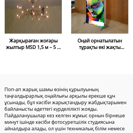
Жарқыраған жоғары
Оңай орнатылатын
жылтыр MSD 1,5 м – 5 м
тұрақты екі жақты
жылтыр таван пленкасы,
жарық беретін
ПВХ лакты фольга
рекламалық жәшік –
коммерциялық
көрсетуге арналған
алюминий рамалы SEG
мата жарық жәшігі
Поп-ап жарық шамы өзінің құрылуының
таңғалдырарлық оңайлығы арқылы ерекше құн
ұсынады, бұл кәсіби жарықтандыру жабдықтарымен
байланысты әдеттегі күрделілікті жояды.
Пайдаланушылар кез келген жұмыс орнын бірнеше
минут ішінде кәсіби фотосуретшілік студиясына
айналдыра алады, ол үшін техникалық білім немесе