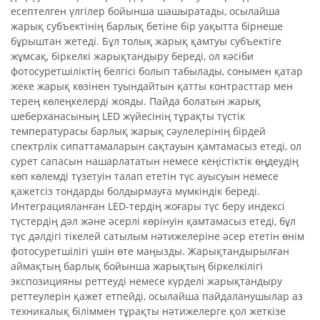
есептелген үлгілер бойынша шашыратады, осылайша
жарық субъектінің барлық бетіне бір уақытта бірнеше
бұрыштан жетеді. Бұл толық жарық қамтуы субъектіге
жұмсақ, біркелкі жарықтандыру береді, ол кәсіби
фотосуретшіліктің белгісі болып табылады, сонымен қатар
жеке жарық көзінен туындайтын қатты контрасттар мен
терең көлеңкелерді жояды. Пайда болатын жарық
шеберханасының LED жүйесінің тұрақты түстік
температурасы барлық жарық сәулелерінің бірдей
спектрлік сипаттамаларын сақтауын қамтамасыз етеді, ол
сурет сапасын нашарлататын немесе кеңістіктік өңдеудің
көп көлемді түзетуін талап ететін түс ауысуын немесе
қажетсіз тондарды болдырмауға мүмкіндік береді.
Интеграцияланған LED-тердің жоғары түс беру индексі
түстердің дәл және әсерлі көрінуін қамтамасыз етеді, бұл
түс дәлдігі тікелей сатылым нәтижелеріне әсер ететін өнім
фотосуретшілігі үшін өте маңызды. Жарықтандырылған
аймақтың барлық бойынша жарықтың біркелкілігі
экспозицияны реттеуді немесе күрделі жарықтандыру
реттеулерін қажет етпейді, осылайша пайдаланушылар аз
техникалық біліммен тұрақты нәтижелерге қол жеткізе