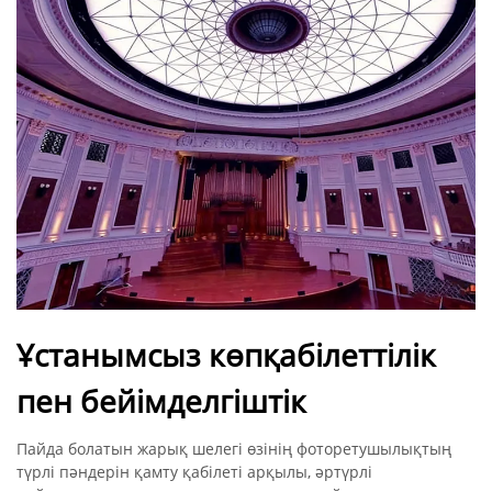
Ұстанымсыз көпқабілеттілік
пен бейімделгіштік
Пайда болатын жарық шелегі өзінің фоторетушылықтың
түрлі пәндерін қамту қабілеті арқылы, әртүрлі