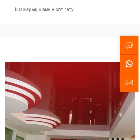
lED жарық шамын опт сату