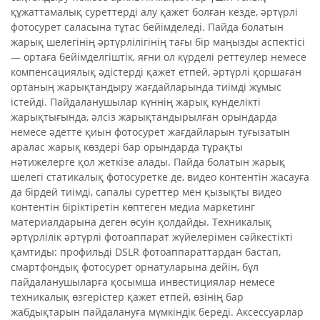
құжаттамалық суреттерді алу қажет болған кезде, әртүрлі
фотосурет саласына тұтас бейімделеді. Пайда болатын
жарық шелегінің әртүрлілігінің тағы бір маңызды аспектісі
— ортаға бейімделгіштік, яғни ол күрделі реттеулер немесе
компенсациялық әдістерді қажет етпей, әртүрлі қоршаған
ортаның жарықтандыру жағдайларында тиімді жұмыс
істейді. Пайдаланушылар күннің жарық күнделікті
жарықтығында, әлсіз жарықтандырылған орындарда
немесе әдетте қиын фотосурет жағдайларын туғызатын
аралас жарық көздері бар орындарда тұрақты
нәтижелерге қол жеткізе алады. Пайда болатын жарық
шелегі статикалық фотосуретке де, видео контентін жасауға
да бірдей тиімді, сапалы суреттер мен қызықты видео
контентін біріктіретін көптеген медиа маркетинг
материалдарына деген өсуін қолдайды. Техникалық
әртүрлілік әртүрлі фотоаппарат жүйелерімен сәйкестікті
қамтиды: профильді DSLR фотоаппараттардан бастап,
смартфондық фотосурет орнатуларына дейін, бұл
пайдаланушыларға қосымша инвестициялар немесе
техникалық өзгерістер қажет етпей, өзінің бар
жабдықтарын пайдалануға мүмкіндік береді. Аксессуарлар