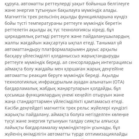
құруға, автоматты реттеулерді уақыт бойынша белгілеуге
және энергия тұтынуын бақылауға мүмкіндік алады.
Магниттік трек рельсінің ақылды функцияларына күндіз
бойы түсті температураны реттеуге мүмкіндік беретін
реттелетін ақылды ақ түс технологиясы кіреді, бұл
циркадиялық ритмді реттеуге және пайдаланушылардың
жалпы жағдайын жақсартуға ықпал етеді. Танымал үй
автоматтандыру платформаларымен дауыс арқылы
басқару үйлесімділігі қолданыссыз жарықтандыруды
реттеуге мүмкіндік береді, ал сенсорлардың интеграциясы
аймақта болу жағдайы мен қоршаған жарық деңгейіне
автоматты реакция беруге мүмкіндік береді. Ақылды
технологиялық инфрақұрылым ауадан алынатын (OTA)
бағдарламалық жабдық жаңартуларын қолдайды, бұл
қосымша функциялардың үнемі кеңейіп отыруын және
жаңа стандарттармен үйлесімділікті қамтамасыз етеді.
Кәсіби деңгейдегі магниттік трек рельс жүйелері күндізгі
жарықты пайдалану, аймақта болуға негізделген көлеңке
түсуі және энергия тұтынуын талдау сияқты алғысқа
лайықты бағдарламалау мүмкіндіктерін ұсынады, бұл
жүйенің өнімділігін автоматты түрде оптимизациялайды