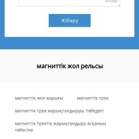
0/1000
Жіберу
магниттік жол рельсы
магниттік жол жарығы
магниттік трек
магниттік трек жарықтандыруы, төбедегі
магниттік тректік жарықтандыру асқаның
төбесіне