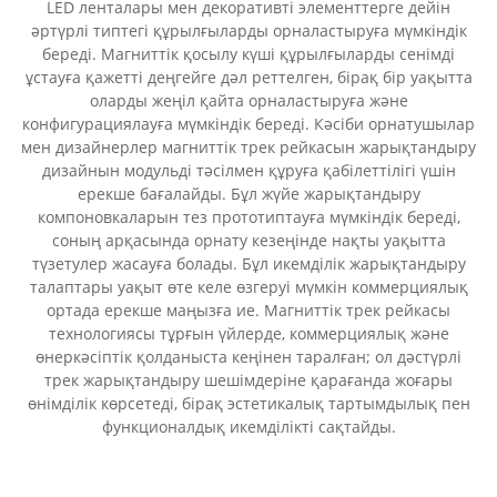
LED ленталары мен декоративті элементтерге дейін
әртүрлі типтегі құрылғыларды орналастыруға мүмкіндік
береді. Магниттік қосылу күші құрылғыларды сенімді
ұстауға қажетті деңгейге дәл реттелген, бірақ бір уақытта
оларды жеңіл қайта орналастыруға және
конфигурациялауға мүмкіндік береді. Кәсіби орнатушылар
мен дизайнерлер магниттік трек рейкасын жарықтандыру
дизайнын модульді тәсілмен құруға қабілеттілігі үшін
ерекше бағалайды. Бұл жүйе жарықтандыру
компоновкаларын тез прототиптауға мүмкіндік береді,
соның арқасында орнату кезеңінде нақты уақытта
түзетулер жасауға болады. Бұл икемділік жарықтандыру
талаптары уақыт өте келе өзгеруі мүмкін коммерциялық
ортада ерекше маңызға ие. Магниттік трек рейкасы
технологиясы тұрғын үйлерде, коммерциялық және
өнеркәсіптік қолданыста кеңінен таралған; ол дәстүрлі
трек жарықтандыру шешімдеріне қарағанда жоғары
өнімділік көрсетеді, бірақ эстетикалық тартымдылық пен
функционалдық икемділікті сақтайды.