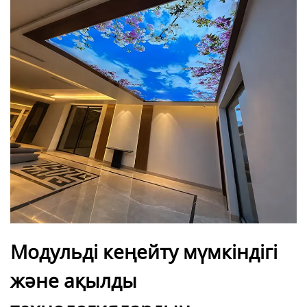
Модульді кеңейту мүмкіндігі
және ақылды