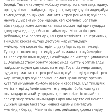
береді. Төмен кернеулі жобалау электр тогынан зақымдану,
өрт қаупі және жабдықтардың зақымдану қаупін әлдеқайда
төмендетеді, сондықтан магниттік трек рейкалық жүйелер
нымға ұшырайтын орындарда, көп қозғалыс болатын
аймақтарда және жалпы халыққа қолжетімді орнатуларда
қолдануға идеалды болып табылады. Магниттік трек
рейкалық технология арқылы қол жеткізілетін энергиялық
тиімділік көрсеткіштері дәстүрлі жарықтандыру
жүйелерінің көрсеткіштерін әлдеқайда асырып түседі.
Тұрақты токпен қоректендіру айнымалы ток жүйелеріне
тән электрлік шығындарды азайтады, ал интеграцияланған
LED-ұйымдастыру орнату барысында қуаттың оптималды
пайдаланылуын қамтамасыз етеді. Тәуелсіз энергиялық
аудиттер магниттік трек рейкалық жүйелерді дәстүрлі трек
жарықтандыру жүйелерімен алмастырған кезде орташа
қуат тұтынуының 45–65% азаюын көрсетеді. Бұл тиімділік
жетістіктері жүйенің қызмет ету мерзімі бойынша қуат
шығындарын азайту арқылы қол жеткізілетін қолайлы
электр энергиясы шығындары арқылы әдетте екі немесе
үш жыл ішінде бастапқы инвестицияны қайтаруға
мүмкіндік береді. Магниттік трек рейкалық қоректендіру