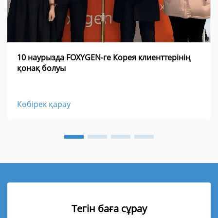
10 наурызда FOXYGEN-ге Корея клиенттерінің
қонақ болуы
Көбірек қарау
Тегін баға сұрау