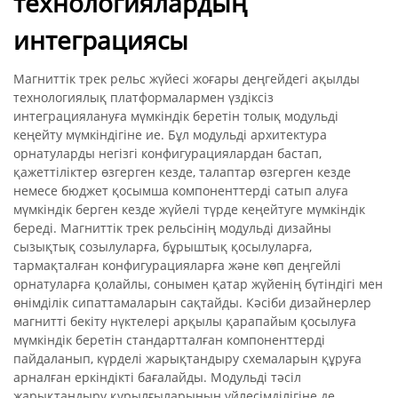
технологиялардың
интеграциясы
Магниттік трек рельс жүйесі жоғары деңгейдегі ақылды
технологиялық платформалармен үздіксіз
интеграциялануға мүмкіндік беретін толық модульді
кеңейту мүмкіндігіне ие. Бұл модульді архитектура
орнатуларды негізгі конфигурациялардан бастап,
қажеттіліктер өзгерген кезде, талаптар өзгерген кезде
немесе бюджет қосымша компоненттерді сатып алуға
мүмкіндік берген кезде жүйелі түрде кеңейтуге мүмкіндік
береді. Магниттік трек рельсінің модульді дизайны
сызықтық созылуларға, бұрыштық қосылуларға,
тармақталған конфигурацияларға және көп деңгейлі
орнатуларға қолайлы, сонымен қатар жүйенің бүтіндігі мен
өнімділік сипаттамаларын сақтайды. Кәсіби дизайнерлер
магнитті бекіту нүктелері арқылы қарапайым қосылуға
мүмкіндік беретін стандартталған компоненттерді
пайдаланып, күрделі жарықтандыру схемаларын құруға
арналған еркіндікті бағалайды. Модульді тәсіл
жарықтандыру құрылғыларының үйлесімділігіне де