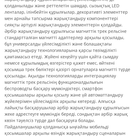
қолданылады және реттелетін шамдар, сызықтық LED
ленталар, ілінбейтін құрылғылар, декоративті элементтер
мен арнайы тапсырма жарықтандыру компоненттері
сияқты әртүрлі жарықтандыру элементтерін қолдайды.
Әрбір жарықтандыру құрылғысы магниттік трек рельсіне
стандартталған магнитті адаптерлер арқылы қосылады,
бұл универсалды үйлесімділікті және болашақтағы
жарықтандыру технологияларына қарсы төзімділікті
қамтамасыз етеді. Жүйені кеңейту үшін қайта сымдау
немесе құрылымдық өзгерістер қажет емес, өйткені
қосымша трек бөліктері қазіргі орнатуларға магнитті түрде
қосылады. Ақылды технологияларды интеграциялау
магниттік трек рельсінің функционалдылығын
беспроводты басқару мүмкіндіктері, смартфон
қосымшалары арқылы қосылу және үй автоматтандыру
жүйелерімен үйлесімділік арқылы көтереді. Алғысқа
лайықты басқарушылар әрбір жарықтандыру құрылғысын
жеке адрестеуге мүмкіндік береді, сондықтан әрбір жарық
көзін тәуелсіз түрде дәл басқаруға болады.
Пайдаланушылар қолданысқа ыңғайлы мобильді
қосымшалар арқылы өзіндік жарықтандыру сценаларын