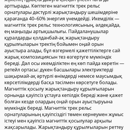
арттырады. Көптеген магниттік трек рельс
орнатулары дәстүрлі жарықтандыру шешімдеріне
қарағанда 40–60% энергия үнемдейді. Икемділік —
магниттік трек рельс технологиясының, әлдеқайда,
ең маңызды артықшылығы. Пайдаланушылар
құралдарды қолданбай-ақ жарықтандыру
құрылғыларын тректің бойымен оңай орын
ауыстыра алады, бұл өзгермелі қажеттіліктерге сай
жарық композициясын тез өзгертуге мүмкіндік
береді. Дәл осы икемділіктен ең көп пайда көретін —
ретейл ортасы: дүкен басшылары электриктерді
шақырмай-ақ әртүрлі өнімдерді немесе маусымдық
көрсетілімдерді басқа тәсілмен көрсетуге болады.
Магниттік қосылу жарықтандыру құрылғыларын
орнында қауіпсіз ұстауға кепілдік береді және қажет
болған кезде олардың оңай орын ауыстыруына
мүмкіндік береді. Магниттік трек рельс
орнатуларының қауіпсіздігі төмен кернеумен жұмыс
істеуі мен қауіпсіз магниттік қосылулар арқылы
жақсарылады. Жарықтандыру құрылғыларын реттеу