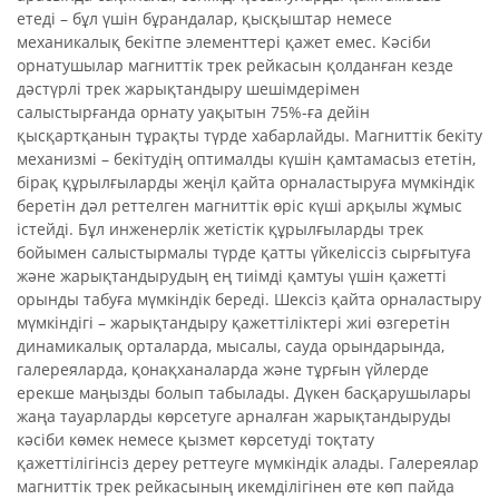
етеді – бұл үшін бұрандалар, қысқыштар немесе
механикалық бекітпе элементтері қажет емес. Кәсіби
орнатушылар магниттік трек рейкасын қолданған кезде
дәстүрлі трек жарықтандыру шешімдерімен
салыстырғанда орнату уақытын 75%-ға дейін
қысқартқанын тұрақты түрде хабарлайды. Магниттік бекіту
механизмі – бекітудің оптималды күшін қамтамасыз ететін,
бірақ құрылғыларды жеңіл қайта орналастыруға мүмкіндік
беретін дәл реттелген магниттік өріс күші арқылы жұмыс
істейді. Бұл инженерлік жетістік құрылғыларды трек
бойымен салыстырмалы түрде қатты үйкеліссіз сырғытуға
және жарықтандырудың ең тиімді қамтуы үшін қажетті
орынды табуға мүмкіндік береді. Шексіз қайта орналастыру
мүмкіндігі – жарықтандыру қажеттіліктері жиі өзгеретін
динамикалық орталарда, мысалы, сауда орындарында,
галереяларда, қонақханаларда және тұрғын үйлерде
ерекше маңызды болып табылады. Дүкен басқарушылары
жаңа тауарларды көрсетуге арналған жарықтандыруды
кәсіби көмек немесе қызмет көрсетуді тоқтату
қажеттілігінсіз дереу реттеуге мүмкіндік алады. Галереялар
магниттік трек рейкасының икемділігінен өте көп пайда