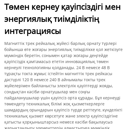
Төмен кернеу қауіпсіздігі мен
энергиялық тиімділіктің
интеграциясы
Магниттік трек рейкалық жүйесі барлық орнату түрлері
бойынша өте жоғары энергиялық тиімділікке қол жеткізуге
мүмкіндік беретін, сонымен қатар жоғары деңгейде
қауіпсіздік қамтамасыз ететін инновациялық төмен
кернеулі технологияны қолданады. 24 В немесе 48 В
тұрақты токта жұмыс істейтін магниттік трек рейкасы
дәстүрлі 120 В немесе 240 В айнымалы токты трек
жүйелерімен байланысты электрлік қауіптерді жояды,
сондықтан кәсіби орнатушылар мен соңғы
пайдаланушылар үшін қауіпсіз орта құрады. Бұл кернеуді
төмендету техникалық білімі жоқ қызметкерлерге
шамдардың орындарын қауіпсіз түрде реттеуге, күнделікті
техникалық қызмет көрсетуге және электр қауіпсіздігіне
қатысты қорқыныштарсыз немесе кәсіби бақылаусыз
жарықтандыру элементтерін алмастыруға мүмкіндік