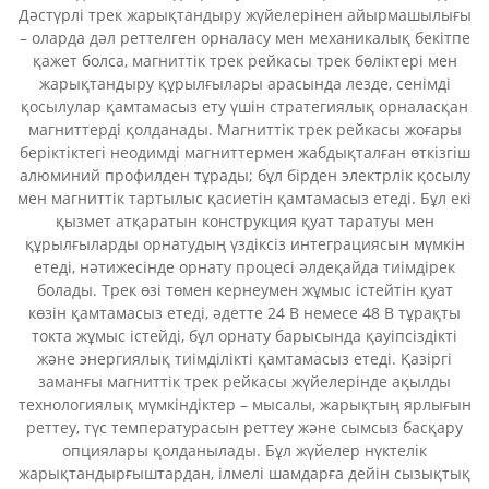
Дәстүрлі трек жарықтандыру жүйелерінен айырмашылығы
– оларда дәл реттелген орналасу мен механикалық бекітпе
қажет болса, магниттік трек рейкасы трек бөліктері мен
жарықтандыру құрылғылары арасында лезде, сенімді
қосылулар қамтамасыз ету үшін стратегиялық орналасқан
магниттерді қолданады. Магниттік трек рейкасы жоғары
беріктіктегі неодимді магниттермен жабдықталған өткізгіш
алюминий профилден тұрады; бұл бірден электрлік қосылу
мен магниттік тартылыс қасиетін қамтамасыз етеді. Бұл екі
қызмет атқаратын конструкция қуат таратуы мен
құрылғыларды орнатудың үздіксіз интеграциясын мүмкін
етеді, нәтижесінде орнату процесі әлдеқайда тиімдірек
болады. Трек өзі төмен кернеумен жұмыс істейтін қуат
көзін қамтамасыз етеді, әдетте 24 В немесе 48 В тұрақты
токта жұмыс істейді, бұл орнату барысында қауіпсіздікті
және энергиялық тиімділікті қамтамасыз етеді. Қазіргі
заманғы магниттік трек рейкасы жүйелерінде ақылды
технологиялық мүмкіндіктер – мысалы, жарықтың ярлығын
реттеу, түс температурасын реттеу және сымсыз басқару
опциялары қолданылады. Бұл жүйелер нүктелік
жарықтандырғыштардан, ілмелі шамдарға дейін сызықтық