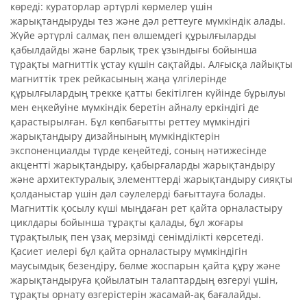
көреді: кураторлар әртүрлі көрмелер үшін
жарықтандыруды тез және дәл реттеуге мүмкіндік алады.
Жүйе әртүрлі салмақ пен өлшемдегі құрылғыларды
қабылдайды және барлық трек ұзындығы бойынша
тұрақты магниттік ұстау күшін сақтайды. Алғысқа лайықты
магниттік трек рейкасының жаңа үлгілерінде
құрылғылардың трекке қатты бекітілген күйінде бұрылуы
мен еңкейуіне мүмкіндік беретін айналу еркіндігі де
қарастырылған. Бұл көпбағытты реттеу мүмкіндігі
жарықтандыру дизайнының мүмкіндіктерін
экспоненциалды түрде кеңейтеді, соның нәтижесінде
акцентті жарықтандыру, қабырғаларды жарықтандыру
және архитектуралық элементтерді жарықтандыру сияқты
қолданыстар үшін дәл сәулелерді бағыттауға болады.
Магниттік қосылу күші мыңдаған рет қайта орналастыру
циклдары бойынша тұрақты қалады, бұл жоғары
тұрақтылық пен ұзақ мерзімді сенімділікті көрсетеді.
Қасиет иелері бұл қайта орналастыру мүмкіндігін
маусымдық безендіру, бөлме жоспарын қайта құру және
жарықтандыруға қойылатын талаптардың өзгеруі үшін,
тұрақты орнату өзгерістерін жасамай-ақ бағалайды.