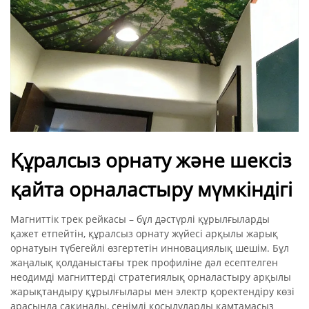
Құралсыз орнату және шексіз
қайта орналастыру мүмкіндігі
Магниттік трек рейкасы – бұл дәстүрлі құрылғыларды
қажет етпейтін, құралсыз орнату жүйесі арқылы жарық
орнатуын түбегейлі өзгертетін инновациялық шешім. Бұл
жаңалық қолданыстағы трек профиліне дәл есептелген
неодимді магниттерді стратегиялық орналастыру арқылы
жарықтандыру құрылғылары мен электр қоректендіру көзі
арасында сақиналы, сенімді қосылуларды қамтамасыз