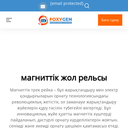
[email protected]
Баға сұрау
магниттік жол рельсы
Магниттік трек рейка – бұл жарықтандыру мен электр
қондырғыларын орнату технологиясындағы
революциялық жетістік, ол заманауи жарықтандыру
жүйелерін құру тәсілін түбегейлі өзгертеді. Бұл
инновациялық жүйе қуатты магниттік күштерді
пайдаланып, дәстүрлі орнату күрделіліктерін жоятын,
сенімді және икемді орнату шешімін қамтамасыз етеді.