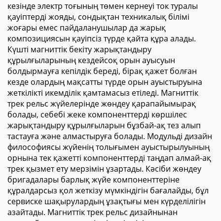
кезінде электр тоғының төмен кернеуі ток туралы
қауіптерді жояды, сондықтан техникалық білімі
жоғары емес пайдаланушылар да жарық
композициясын қауіпсіз түрде қайта құра алады.
Күшті магниттік бекіту жарықтандыру
құрылғыларының кездейсоқ орын ауысуын
болдырмауға кепілдік береді, бірақ қажет болған
кезде олардың мақсатты түрде орын ауыстыруына
жеткілікті икемділік қамтамасыз етіледі. Магниттік
трек рельс жүйелерінде жөндеу қарапайымырақ
болады, себебі жеке компоненттерді көршілес
жарықтандыру құрылғыларын бұзбай-ақ тез алып
тастауға және алмастыруға болады. Модульді дизайн
философиясы жүйенің толығымен ауыстырылуының
орнына тек қажетті компоненттерді таңдап алмай-ақ
трек қызмет ету мерзімін ұзартады. Кәсіби жөндеу
бригадалары барлық жүйе компоненттеріне
құралдарсыз қол жеткізу мүмкіндігін бағалайды, бұл
сервиске шақырулардың ұзақтығы мен күрделілігін
азайтады. Магниттік трек рельс дизайнынан