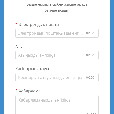
Біздің өкіліміз сізбен жақын арада
байланысады.
Электрондық пошта
0/100
Аты
0/100
Кәсіпорын атауы
0/200
Хабарлама