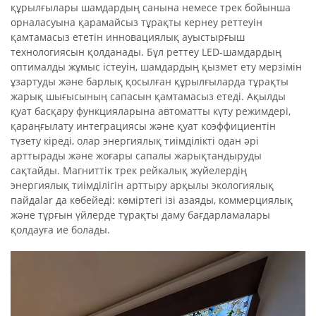
құрылғылары шамдардың санына немесе трек бойынша
орналасуына қарамайсыз тұрақты кернеу реттеуін
қамтамасыз ететін инновациялық ауыстырғыш
технологиясын қолданады. Бұл реттеу LED-шамдардың
оптималды жұмыс істеуін, шамдардың қызмет ету мерзімін
ұзартуды және барлық қосылған құрылғыларда тұрақты
жарық шығысының сапасын қамтамасыз етеді. Ақылды
қуат басқару функцияларына автоматты күту режимдері,
қараңғылату интеграциясы және қуат коэффициентін
түзету кіреді, олар энергиялық тиімділікті одан әрі
арттырады және жоғары сапалы жарықтандыруды
сақтайды. Магниттік трек рейкалық жүйелердің
энергиялық тиімділігін арттыру арқылы экологиялық
пайдalar да көбейеді: көміртегі ізі азаяды, коммерциялық
және тұрғын үйлерде тұрақты даму бағдарламалары
қолдауға ие болады.