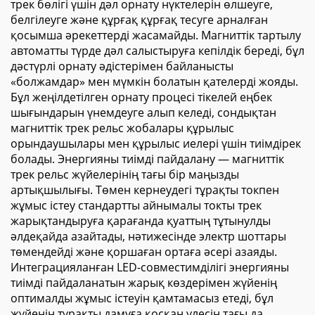
трек бөлігі үшін дәл орнату нүктелерін өлшеуге,
белгілеуге және құрғақ құрғақ тесуге арналған
қосымша әрекеттерді жасамайды. Магниттік тартылу
автоматты түрде дәл салыстыруға кепілдік береді, бұл
дәстүрлі орнату әдістерімен байланысты
«болжамдар» мен мүмкін болатын қателерді жояды.
Бұл жеңілдетілген орнату процесі тікелей еңбек
шығындарын үнемдеуге алып келеді, сондықтан
магниттік трек рельс жобалары құрылыс
орындаушылары мен құрылыс иелері үшін тиімдірек
болады. Энергияны тиімді пайдалану — магниттік
трек рельс жүйелерінің тағы бір маңызды
артықшылығы. Төмен кернеудегі тұрақты токпен
жұмыс істеу стандартты айнымалы токты трек
жарықтандыруға қарағанда қуаттың тұтынулды
әлдеқайда азайтады, нәтижесінде электр шоттары
төмендейді және қоршаған ортаға әсері азаяды.
Интеграцияланған LED-совместимділігі энергияны
тиімді пайдаланатын жарық көздерімен жүйенің
оптималды жұмыс істеуін қамтамасыз етеді, бұл
жүйенің тұрақты дамуға қосқан үлесін тағы да