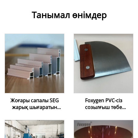
Танымал өнімдер
Жоғары сапалы SEG
Foxygen PVC-сіз
жарық шығаратын
созылғыш төбе
қорап алюминийлік
пленкасы, Harppon суық
профилі | Шеңберсіз
орнату
силиконды шетті
ыңғайландырғыштары,
графикалық көрсету
шпатель, орнату