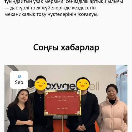
туындайтын ұзақ мерзімді сенімділік артықшылығы
— дәстүрлі трек жүйелерінде кездесетін
механикалық тозу нүктелерінің жоғалуы.
Соңғы хабарлар
18
Sep