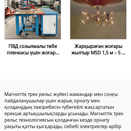
рамкасы
құралдары, шпатель
ПВД созылмалы төбе
Жарқыраған жоғары
пленкасы үшін жоғары
жылтыр MSD 1,5 м – 5 м
жиілікті екі басты пісіру
жылтыр таван пленкасы,
машинасы
ПВХ лакты фольга
Магниттік трек рельс жүйесі мамандар мен соңғы
пайдаланушылар үшін жарық орнату мен
қолданудың тәжірибесін түбегейлі жақсартатын
ерекше артықшылықтарды ұсынады. Магниттік трек
рельс технологиясын қолданған кезде орнату
уақыты қатты қысқарады, себебі электриктер әрбір