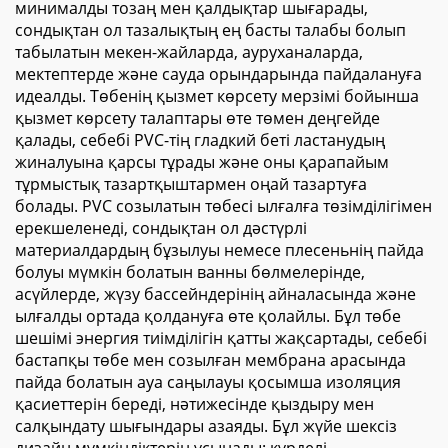
минималды тозаң мен қалдықтар шығарады,
сондықтан ол тазалықтың ең басты талабы болып
табылатын мекен-жайларда, ауруханаларда,
мектептерде және сауда орындарында пайдалануға
идеалды. Төбенің қызмет көрсету мерзімі бойынша
қызмет көрсету талаптары өте төмен деңгейде
қалады, себебі PVC-тің гладкий беті ластанудың
жиналуына қарсы тұрады және оны қарапайым
тұрмыстық тазартқыштармен оңай тазартуға
болады. PVC созылатын төбесі ылғалға төзімділігімен
ерекшеленеді, сондықтан ол дәстүрлі
материалдардың бұзылуы немесе плесеньнің пайда
болуы мүмкін болатын ванны бөлмелерінде,
асүйлерде, жүзу бассейндерінің айналасында және
ылғалды ортада қолдануға өте қолайлы. Бұл төбе
шешімі энергия тиімділігін қатты жақсартады, себебі
бастапқы төбе мен созылған мембрана арасында
пайда болатын ауа саңылауы қосымша изоляция
қасиеттерін береді, нәтижесінде қыздыру мен
салқындату шығындары азаяды. Бұл жүйе шексіз