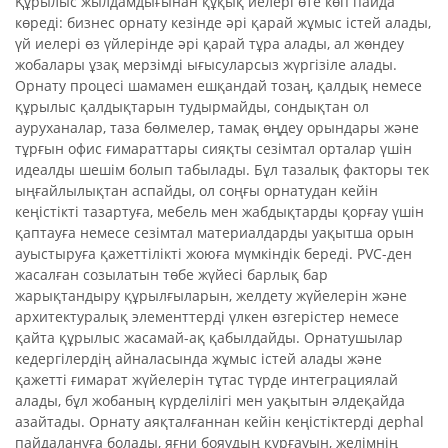
Құрылыс жылдамдығынан құқық иелері өте көп пайда
көреді: бизнес орнату кезінде әрі қарай жұмыс істей алады,
үй иелері өз үйлерінде әрі қарай тұра алады, ал жөндеу
жобалары ұзақ мерзімді ығысуларсыз жүргізіле алады.
Орнату процесі шамамен ешқандай тозаң, қалдық немесе
құрылыс қалдықтарын тудырмайды, сондықтан ол
ауруханалар, таза бөлмелер, тамақ өңдеу орындары және
тұрғын офис ғимараттары сияқты сезімтал орталар үшін
идеалды шешім болып табылады. Бұл тазалық факторы тек
ыңғайлылықтан аспайды, ол соңғы орнатудан кейін
кеңістікті тазартуға, мебель мен жабдықтарды қорғау үшін
қаптауға немесе сезімтал материалдарды уақытша орын
ауыстыруға қажеттілікті жоюға мүмкіндік береді. PVC-ден
жасалған созылатын төбе жүйесі барлық бар
жарықтандыру құрылғыларын, желдету жүйелерін және
архитектуралық элементтерді үлкен өзгерістер немесе
қайта құрылыс жасамай-ақ қабылдайды. Орнатушылар
кедергілердің айналасында жұмыс істей алады және
қажетті ғимарат жүйелерін тұтас түрде интеграциялай
алады, бұл жобаның күрделілігі мен уақытын әлдеқайда
азайтады. Орнату аяқталғаннан кейін кеңістіктерді дерhal
пайдалануға болады, яғни бояудың құрғауын, желімнің