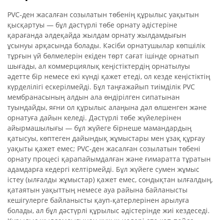
PVC-ден жасалған созылатын төбенің құрылыс уақытын
қысқартуы — бұл дәстүрлі төбе орнату әдістеріне
қарағанда әлдеқайда жылдам орнату жылдамдығын
ұсынуы арқасында болады. Кәсіби орнатушылар көпшілік
тұрғын үй бөлмелерін екіден төрт сағат ішінде орнатып
шығады, ал коммерциялық кеңістіктердің орнатылуы
әдетте бір немесе екі күнді қажет етеді, ол кезде кеңістіктің
күрделілігі ескерілмейді. Бұл таңғажайып тиімділік PVC
мембранасының алдын ала өндірілген сипатынан
туындайды, яғни ол құрылыс алаңына дәл өлшенген және
орнатуға дайын келеді. Дәстүрлі төбе жүйелерінен
айырмашылығы — бұл жүйеге бірнеше мамандардың
қатысуы, көптеген дайындық жұмыстары мен ұзақ құрғау
уақыты қажет емес; PVC-ден жасалған созылатын төбені
орнату процесі қарапайымдалған және ғимаратта тұратын
адамдарға кедергі келтірмейді. Бұл жүйеге сумен жұмыс
істеу (ылғалды жұмыстар) қажет емес, сондықтан ылғалдың,
қатаятын уақыттың немесе ауа райына байланысты
кешігулерге байланысты қауп-қатерлерінен арылуға
болады, ал бұл дәстүрлі құрылыс әдістерінде жиі кездеседі.