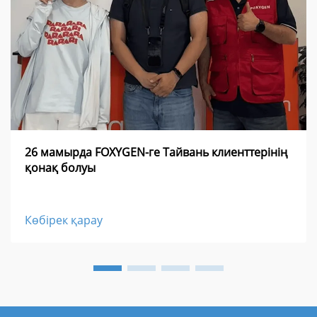
26 мамырда FOXYGEN-ге Тайвань клиенттерінің
қонақ болуы
Көбірек қарау