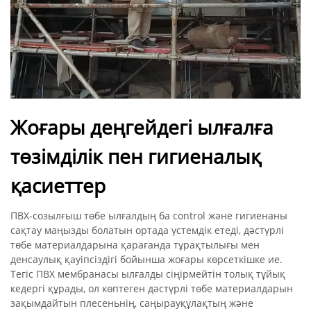
Жоғары деңгейдегі ылғалға
төзімділік пен гигиеналық
қасиеттер
ПВХ-созылғыш төбе ылғалдың ба control және гигиенаны
сақтау маңызды болатын ортада үстемдік етеді, дәстүрлі
төбе материалдарына қарағанда тұрақтылығы мен
денсаулық қауіпсіздігі бойынша жоғары көрсеткішке ие.
Тегіс ПВХ мембранасы ылғалды сіңірмейтін толық тұйық
кедергі құрады, ол көптеген дәстүрлі төбе материалдарын
зақымдайтын плесеньнің, саңырауқұлақтың және