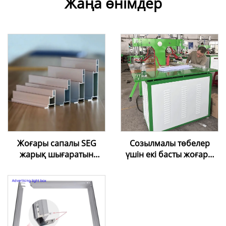
Жаңа өнімдер
Жоғары сапалы SEG
Созылмалы төбелер
жарық шығаратын
үшін екі басты жоғары
қорап алюминийлік
жиілікті пісіру машинасы
профилі | Шеңберсіз
силиконды шетті
графикалық көрсету
рамкасы