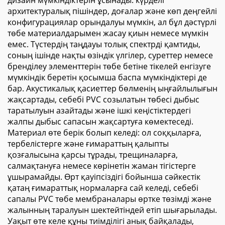
дизайн мүмкіндіктерін ұсынады: күрделі
архитектуралық пішіндер, доғалар және көп деңгейлі
конфигурациялар орындалуы мүмкін, ал бұл дәстүрлі
төбе материалдарымен жасау қиын немесе мүмкін
емес. Түстердің таңдауы толық спектрді қамтиды,
соның ішінде нақты өзіндік үлгілер, суреттер немесе
бренділеу элементтерін төбе бетіне тікелей енгізуге
мүмкіндік беретін қосымша баспа мүмкіндіктері де
бар. Акустикалық қасиеттер бөлменің ыңғайлылығын
жақсартады, себебі PVC созылатын төбесі дыбыс
таратылуын азайтады және ішкі кеңістіктердегі
жалпы дыбыс сапасын жақсартуға көмектеседі.
Материал өте берік болып келеді: ол соққыларға,
тербелістерге және ғимараттың қалыпты
қозғалысына қарсы тұрады, трещиналарға,
салмақтануға немесе көрінетін жаман тігістерге
ұшырамайды. Өрт қауіпсіздігі бойынша сәйкестік
қатаң ғимараттық нормаларға сай келеді, себебі
сапалы PVC төбе мембраналары өртке төзімді және
жалынның таралуын шектейтіндей етіп шығарылады.
Уақыт өте келе құны тиімділігі анық байқалады,