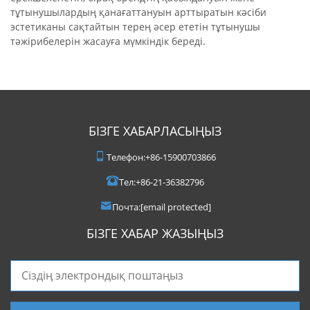
тұтынушылардың қанағаттануын арттыратын кәсіби
эстетиканы сақтайтын терең әсер ететін тұтынушы
тәжірибелерін жасауға мүмкіндік береді.
БІЗГЕ ХАБАРЛАСЫҢЫЗ
Телефон:
+86-15900703866
Тел:
+86-21-36382796
Почта:
[email protected]
БІЗГЕ ХАБАР ЖАЗЫҢЫЗ