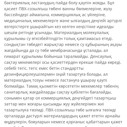
бактериялық ластанудың пайда болу қаупін жояды. Бұл
қасиет ПВХ-созылғыш төбені ванны бөлмелеріне, жүзу
бассейндері аймағына, коммерциялық ас үйлеріне,
медициналық мекемелерге және ылғалдың деңгейі әртүрлі
өзгерістерге ұшырайтын кез келген кеңістікке идеалды
шешім ретінде ұсынады. Материалдың молекулалық
құрылымы су өткізбейтіндігін толық қамтамасыз етеді,
сондықтан төбедегі жарықтар немесе су құбырының ақауы
жағдайында да су төбе мембранасында ұсталады, ал
ғимарат құрылымы бойынша таралмайды. Денсаулық
сақтау мекемелері осы қасиеттерден ерекше пайда көреді,
себебі тегіс, тегіс емес бетін стандартты
дезинфицирлеушілермен оңай тазартуға болады, ал
материалдың тозуы немесе ластануға ұшырау қаупі
болмайды. Тамақ қызметін көрсететін мекемелер төбенің
санитарлық жағдайларды сақтау қабілетін бағалайды,
сонымен қатар ол коммерциялық деңгейдегі тазартқыш
заттар мен жоғары қысымды жуу жүйелерімен жиі
тазартылуға төзімді. ПВХ-созылғыш төбе ылғалға төзімді
орталарда дәстүрлі материалдардың қажет ететін арнайы
өңдеулерін, бояуларын немесе қорғаныс қабаттарын қажет