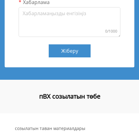
Хабарлама
0/1000
Жіберу
пВХ созылатын төбе
созылатын таван материалдары