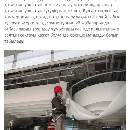
қатаятын уақытын немесе аяқтау материалдарының
қатаятын уақытын күтудің қажеті жоқ. Бұл артықшылық
коммерциялық ортада тоқтап қалу уақыты тікелей табыс
түсіруге әсер еткенде және тұрғын үй жобаларында
отбасылардың жөндеу жұмыстары кезінде қалыпты өмір
салтын сақтауы қажет болғанда ерекше маңызды болып
табылады.