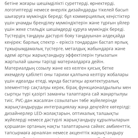
бетіне жоғары шешімділікті суреттерді, өрнектерді,
логотиптерді немесе өнерлік дизайндарды тікелей басып
шығаруға мүмкіндік береді; бұл коммерциялық кеңістіктер
үшін ұнамды бренділеу мүмкіндіктерін және тұрғын үйлер
үшін жеке стильдік шешімдерді құруға мүмкіндік береді.
Түстердің таңдауы дәстүрлі бояу таңдауынан әлдеқайда
кеңірек: барлық спектр – еріксіз тондардан бастап ярлық
тұжырымдамалық түстерге, металдық жабындарға және
әдемі артқы жарықтандыру эффектілерін туғызатын
жартылай шыны тәрізді материалдарға дейін.
Материалдың созылу және кез келген қисық бетке
икемделу қабілеті оны тарихи қалпына келтіру жобалары
үшін идеалды етеді, мұнда бастапқы архитектуралық
элементтер сақталуы керек, бірақ функционалдылығы мен
сыртқы түрі қазіргі заманғы талаптарға сай жаңартылуы
тиіс. PVC-дан жасалған созылатын төбе жүйелерінде
жарықтандыруды интеграциялау жаңа деңгейге көтерілді:
дизайнерлер LED-жолақтарын, оптикалық талшықты
жүйелерді немесе дәстүрлі жарықтандыру құрылғыларын
қоршаған ортаның нақты талаптарына сәйкес амбиенттік,
тапсырмаға арналған немесе акценттік жарықтандыру