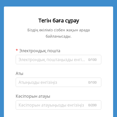
Тегін баға сұрау
Біздің өкіліміз сізбен жақын арада
байланысады.
Электрондық пошта
0/100
Аты
0/100
Кәсіпорын атауы
0/200