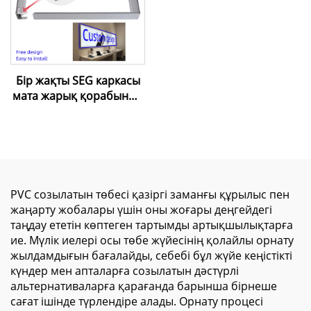
Бір жақты SEG каркасы
мата жарық қорабының
алюминий профилі
жарнамалық жарық
қораптары сауда
орталықтары үшін
PVC созылатын төбесі қазіргі заманғы құрылыс пен
жаңарту жобалары үшін оны жоғары деңгейдегі
таңдау ететін көптеген тартымды артықшылықтарға
ие. Мүлік иелері осы төбе жүйесінің қолайлы орнату
жылдамдығын бағалайды, себебі бұл жүйе кеңістікті
күндер мен апталарға созылатын дәстүрлі
альтернативаларға қарағанда барынша бірнеше
сағат ішінде түрлендіре алады. Орнату процесі