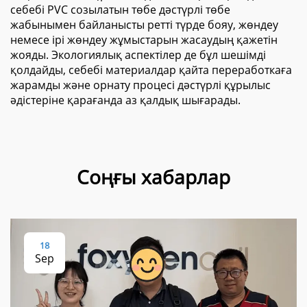
себебі PVC созылатын төбе дәстүрлі төбе
жабынымен байланысты ретті түрде бояу, жөндеу
немесе ірі жөндеу жұмыстарын жасаудың қажетін
жояды. Экологиялық аспектілер де бұл шешімді
қолдайды, себебі материалдар қайта переработкаға
жарамды және орнату процесі дәстүрлі құрылыс
әдістеріне қарағанда аз қалдық шығарады.
Соңғы хабарлар
18
Sep