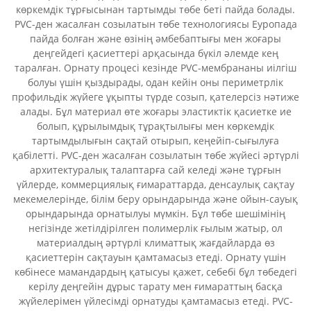
көркемдік тұрғысынан тартымды төбе беті пайда болады.
PVC-ден жасалған созылатын төбе технологиясы Еуропада
пайда болған және өзінің әмбебаптығы мен жоғары
деңгейдегі қасиеттері арқасында бүкіл әлемде кең
таралған. Орнату процесі кезінде PVC-мембрананы иілгіш
болуы үшін қыздырады, одан кейін оны периметрлік
профильдік жүйеге ұқыпты түрде созып, қателерсіз нәтиже
алады. Бұл материал өте жоғары эластиктік қасиетке ие
болып, құрылымдық тұрақтылығы мен көркемдік
тартымдылығын сақтай отырып, кеңейіп-сығылуға
қабілетті. PVC-ден жасалған созылатын төбе жүйесі әртүрлі
архитектуралық талаптарға сай келеді және тұрғын
үйлерде, коммерциялық ғимараттарда, денсаулық сақтау
мекемелерінде, білім беру орындарында және ойын-сауық
орындарында орнатылуы мүмкін. Бұл төбе шешімінің
негізінде жетілдірілген полимерлік ғылым жатыр, ол
материалдың әртүрлі климаттық жағдайларда өз
қасиеттерін сақтауын қамтамасыз етеді. Орнату үшін
көбінесе мамандардың қатысуы қажет, себебі бұл төбедегі
керілу деңгейін дұрыс тарату мен ғимараттың басқа
жүйелерімен үйлесімді орнатуды қамтамасыз етеді. PVC-