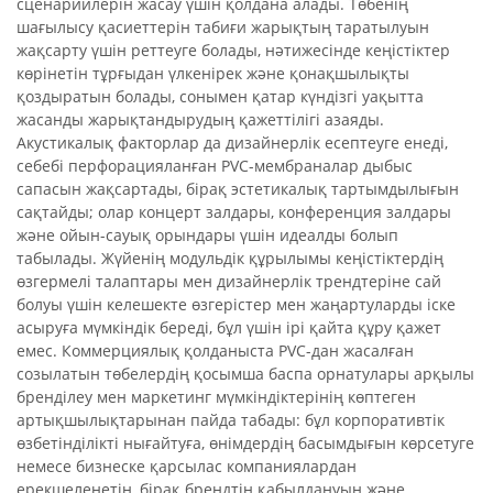
сценарийлерін жасау үшін қолдана алады. Төбенің
шағылысу қасиеттерін табиғи жарықтың таратылуын
жақсарту үшін реттеуге болады, нәтижесінде кеңістіктер
көрінетін тұрғыдан үлкенірек және қонақшылықты
қоздыратын болады, сонымен қатар күндізгі уақытта
жасанды жарықтандырудың қажеттілігі азаяды.
Акустикалық факторлар да дизайнерлік есептеуге енеді,
себебі перфорацияланған PVC-мембраналар дыбыс
сапасын жақсартады, бірақ эстетикалық тартымдылығын
сақтайды; олар концерт залдары, конференция залдары
және ойын-сауық орындары үшін идеалды болып
табылады. Жүйенің модульдік құрылымы кеңістіктердің
өзгермелі талаптары мен дизайнерлік трендтеріне сай
болуы үшін келешекте өзгерістер мен жаңартуларды іске
асыруға мүмкіндік береді, бұл үшін ірі қайта құру қажет
емес. Коммерциялық қолданыста PVC-дан жасалған
созылатын төбелердің қосымша баспа орнатулары арқылы
бренділеу мен маркетинг мүмкіндіктерінің көптеген
артықшылықтарынан пайда табады: бұл корпоративтік
өзбетінділікті нығайтуға, өнімдердің басымдығын көрсетуге
немесе бизнеске қарсылас компаниялардан
ерекшеленетін, бірақ брендтің қабылдануын және