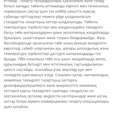
етпейді. Тазарту процедуралары қарапайым және тиімді
болып қалады: төбенің оптималды көрінісі мен гигиеналық
нормаларын сақтау үшін тек кейбір уақытта жұмсақ
сабынды ерітінділері немесе үйде қолданылатын
стандартты тазартқыш заттар қолданылады. Төбенің
температура тербелістері мен конденсацияға төзімділігі
басқа төбе материалдарын қиын экологиялық жағдайларда
бұзылуын, сызаттануын және тозуын болдырмайды. Жүзу
бассейндерінде орнатылған төбе оның ерекше өнімділігін
көрсетеді, себебі хлорланған ауа, жоғары ылғалдылық және
температура тербелістері дәстүрлі материалдарды тез
бұзады. ПВХ-созылғыш төбе осы қиын жағдайларда өзінің
құрылымдық бүтіндігі мен эстетикалық тартымдылығын
шексіз сақтайды, осылайша ұзақ мерзімді құн мен
сенімділік қамтамасыз етеді. Сонымен қатар, материалдың
химиялық төзімділігі тазартқыш заттарға,
дезинфицирлеушілерге және өнеркәсіптік химиялық
заттарға қарсы төзімділікті қамтиды, сондықтан ол
зертханалық орталар, өндірістік кәсіпорындар және қатаң
заттар болуы мүмкін коммерциялық тазарту операциялары
үшін қолайлы.