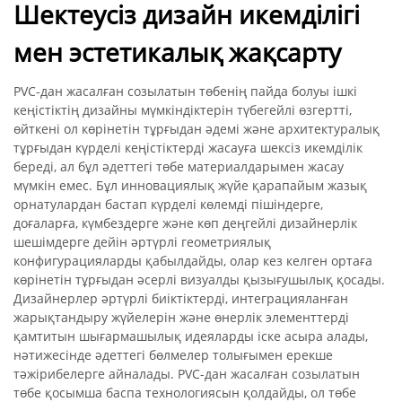
Шектеусіз дизайн икемділігі
мен эстетикалық жақсарту
PVC-дан жасалған созылатын төбенің пайда болуы ішкі
кеңістіктің дизайны мүмкіндіктерін түбегейлі өзгертті,
өйткені ол көрінетін тұрғыдан әдемі және архитектуралық
тұрғыдан күрделі кеңістіктерді жасауға шексіз икемділік
береді, ал бұл әдеттегі төбе материалдарымен жасау
мүмкін емес. Бұл инновациялық жүйе қарапайым жазық
орнатулардан бастап күрделі көлемді пішіндерге,
доғаларға, күмбездерге және көп деңгейлі дизайнерлік
шешімдерге дейін әртүрлі геометриялық
конфигурацияларды қабылдайды, олар кез келген ортаға
көрінетін тұрғыдан әсерлі визуалды қызығушылық қосады.
Дизайнерлер әртүрлі биіктіктерді, интеграцияланған
жарықтандыру жүйелерін және өнерлік элементтерді
қамтитын шығармашылық идеяларды іске асыра алады,
нәтижесінде әдеттегі бөлмелер толығымен ерекше
тәжірибелерге айналады. PVC-дан жасалған созылатын
төбе қосымша баспа технологиясын қолдайды, ол төбе