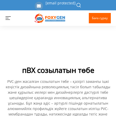
[email protected]
Баға сұрау
пВХ созылатын төбе
PVC-ден жасалған созылатын төбе – қазіргі заманғы ішкі
кеңістік дизайнына революциялық тәсіл болып табылады
және құрылыс иелері мен дизайнерлерге дәстүрлі төбе
шешімдеріне қарағанда инновациялық альтернатива
ұсынады. Бұл жаңа әдіс – әртүрлі пішінде орнатылатын
алюминийлік профильдік жүйеге созылатын иілгіш PVC-
мембранадан тұрады, нәтижесінде идеалды тегіс және