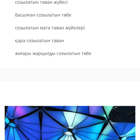
созылатын таван жүйесі
басылған созылатын төбе
созылатын мата таван жүйелері
қара созылатын таван
жоғары жарқылды созылатын төбе