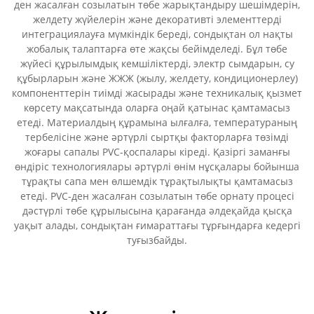
ден жасалған созылатын төбе жарықтандыру шешімдерін,
желдету жүйелерін және декоративті элементтерді
интеграциялауға мүмкіндік береді, сондықтан ол нақты
жобалық талаптарға өте жақсы бейімделеді. Бұл төбе
жүйесі құрылымдық кемшіліктерді, электр сымдарын, су
құбырларын және ЖЖЖ (жылу, желдету, кондиционерлеу)
компоненттерін тиімді жасырады және техникалық қызмет
көрсету мақсатында оларға оңай қатынас қамтамасыз
етеді. Материалдың құрамына ылғалға, температураның
тербелісіне және әртүрлі сыртқы факторларға төзімді
жоғары сапалы PVC-қоспалары кіреді. Қазіргі заманғы
өндіріс технологиялары әртүрлі өнім нұсқалары бойынша
тұрақты сапа мен өлшемдік тұрақтылықты қамтамасыз
етеді. PVC-ден жасалған созылатын төбе орнату процесі
дәстүрлі төбе құрылысына қарағанда әлдеқайда қысқа
уақыт алады, сондықтан ғимараттағы тұрғындарға кедергі
туғызбайды.