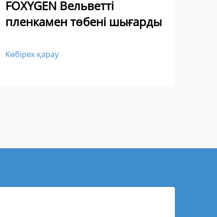
FO
FOXYGEN Вельветті
- Б
пленкамен төбені шығарды
Жа
Көбірек қарау
Көбі