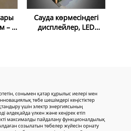
ғары
Сауда көрмесіндегі
м – 5
дисплейлер, LED
ан
жарнамалық
акты
алюминий рамасыз
шамдық тақта, ішкі
орындарға арналған
LED тұрақ,
жарнамалық мата
шамдық тақта
ертетін, сонымен қатар құрылыс иелері мен
нновациялық төбе шешімдері кеңістіктер
қтандыру үшін электр энергиясының
і әлдеқайда үлкен және кеңірек етіп
стікті максималды пайдалану функционалдылық
лдаған созылатын төбелер жүйесін орнату