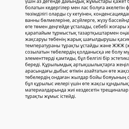
үшін аз дегенде дайындық жұмыстары қажет бо
болатын кедергілер мен лас болуға әкелетін
төзімділігі оларды су кетуінен, конденсация
ванны бөлмелеріне, асүйлерге, жүзу бассей
өте төмен деңгейде ұсталады, себебі жоғары
қарапайым тұрмыстық тазартқыштармен оңай та
жақсаруы төбенің жарық шағылдырушы қасиет
температураны тұрақты ұстайды және ЖЖЖ (ж
созылатын төбелердің қолданысқа ие болу мү
элементтерді қамтиды, бұл белгілі бір эсте
береді. Құрылымдық артықшылықтарға жеңіл 
арасындағы дыбыс өтімін азайтатын өте жақс
төбелердің ондаған жылдар бойы бояуының со
бұл құрылыс иелері үшін өте жақсы құндылықт
материалдарында жиі кездесетін трещиналар 
тұрақты жұмыс істейді.