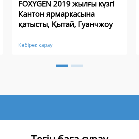
FOXYGEN 2019 жылғы күзгі
Кантон ярмаркасына
қатысты, Қытай, Гуанчжоу
Көбірек қарау
Тегін баға сұрау