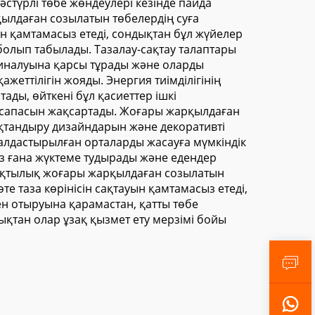
әстүрлі төбе жөндеулері кезінде пайда
қылдаған созылатын төбелердің суға
ін қамтамасыз етеді, сондықтан бұл жүйелер
болып табылады. Тазалау-сақтау талаптары
 жиналуына қарсы тұрады және оларды
еттілігін жояды. Энергия тиімділігінің
ы, өйткені бұл қасиеттер ішкі
у сапасын жақсартады. Жоғары жарқылдаған
ықтандыру дизайндарын және декоративті
налдастырылған орталарды жасауға мүмкіндік
з ғана жүктеме тудырады және едендер
ұрақтылық жоғары жарқылдаған созылатын
 таза көрінісін сақтауын қамтамасыз етеді,
ен отыруына қарамастан, қатты төбе
қтан олар ұзақ қызмет ету мерзімі бойы