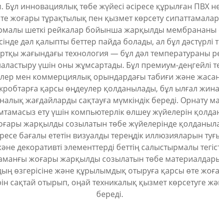
. Бұл инновациялық төбе жүйесі әсіресе құрылған ПВХ 
 өте жоғары тұрақтылық пен қызмет көрсету сипаттамал
формалы шеткі рейкалар бойынша жарқылды мембрананы со
інде дәл қалыпты беттер пайда болады, ал бұл дәстүрлі 
тқы жағындағы технология — бұл дәл температураны р
аластыру үшін оны жұмсартады. Бұл премиум-деңгейлі 
үйлер мен коммерциялық орындардағы табиғи және жас
обтарға қарсы өңдеулер қолданылады, бұл ылғал жина
еналық жағдайларды сақтауға мүмкіндік береді. Орнату
амтамасыз ету үшін компьютерлік өлшеу жүйелерін қолд
 Жоғары жарқылды созылатын төбе жүйелерінде қолданыла
іресе бағалы ететін визуалды тереңдік иллюзияларын ту
әне декоративті элементтерді беттің салыстырмалы тегіст
і заманғы жоғары жарқылды созылатын төбе материалдары
дың өзгерісіне және құрылымдық отыруға қарсы өте жоғар
ін сақтай отырып, оңай техникалық қызмет көрсетуге жән
береді.