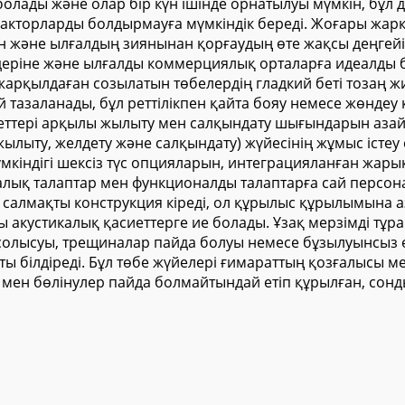
лады және олар бір күн ішінде орнатылуы мүмкін, бұл д
 факторларды болдырмауға мүмкіндік береді. Жоғары жар
дан және ылғалдың зиянынан қорғаудың өте жақсы деңгей
ндеріне және ылғалды коммерциялық орталарға идеалды 
 жарқылдаған созылатын төбелердің гладкий беті тозаң
заланады, бұл реттілікпен қайта бояу немесе жөндеу қаж
тері арқылы жылыту мен салқындату шығындарын азайтад
ылыту, желдету және салқындату) жүйесінің жұмыс істе
мкіндігі шексіз түс опцияларын, интеграцияланған жар
тикалық талаптар мен функционалды талаптарға сай персо
салмақты конструкция кіреді, ол құрылыс құрылымына а
ы акустикалық қасиеттерге ие болады. Ұзақ мерзімді т
лысуы, трещиналар пайда болуы немесе бұзылуынсыз өте
ы білдіреді. Бұл төбе жүйелері ғимараттың қозғалысы м
мен бөлінулер пайда болмайтындай етіп құрылған, сонды