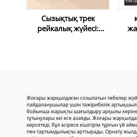
Сызықтық трек
рейкалық жүйесі:
жа
үйдегі жарықтандыру
со
дизайны үшін LED
Таң
магниттік трек
жә
жарықтандырғышы
Жоғары жарқылдаған созылатын төбелер жүйесі
пайдаланушылар үшін тәжірибелік артықшылық
бойынша жарықты шағылдыру арқылы көрінет
тұтынулары екі есе азаяды. Жоғары жарқылда
көрсетеді, бұл әсіресе кішігірім тұрғын үй
пен тартымдылықты арттырады. Орнату жылда