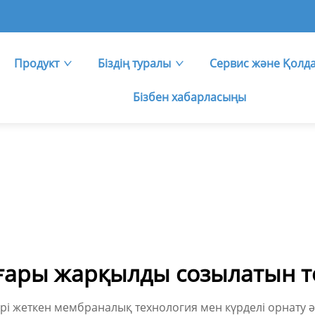
Продукт
Біздің туралы
Сервис және Қолд
Бізбен хабарласыңы
ғары жарқылды созылатын т
 жеткен мембраналық технология мен күрделі орнату әдіс