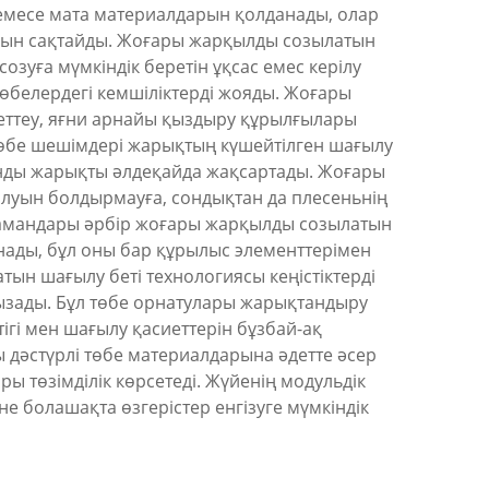
немесе мата материалдарын қолданады, олар
арын сақтайды. Жоғары жарқылды созылатын
зуға мүмкіндік беретін ұқсас емес керілу
төбелердегі кемшіліктерді жояды. Жоғары
еттеу, яғни арнайы қыздыру құрылғылары
төбе шешімдері жарықтың күшейтілген шағылу
анды жарықты әлдеқайда жақсартады. Жоғары
луын болдырмауға, сондықтан да плесеньнің
 мамандары әрбір жоғары жарқылды созылатын
анады, бұл оны бар құрылыс элементтерімен
тын шағылу беті технологиясы кеңістіктерді
ғызады. Бұл төбе орнатулары жарықтандыру
ігі мен шағылу қасиеттерін бұзбай-ақ
 дәстүрлі төбе материалдарына әдетте әсер
ы төзімділік көрсетеді. Жүйенің модульдік
е болашақта өзгерістер енгізуге мүмкіндік