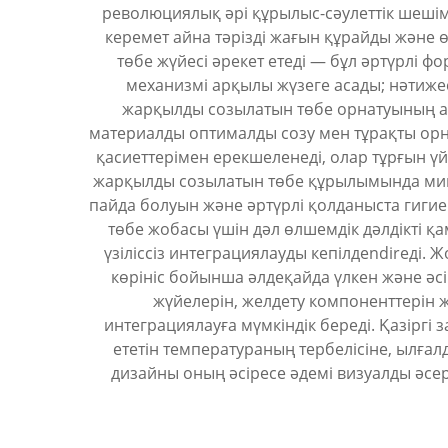
революциялық әрі құрылыс-сәулеттік шешім
керемет айна тәрізді жағын құрайды және
төбе жүйесі әрекет етеді — бұл әртүрлі 
механизмі арқылы жүзеге асады; нәтижес
жарқылды созылатын төбе орнатуының ар
материалды оптималды созу мен тұрақты орн
қасиеттерімен ерекшеленеді, олар тұрғын 
жарқылды созылатын төбе құрылымында микр
пайда болуын және әртүрлі қолданыста гиги
төбе жобасы үшін дәл өлшемдік дәлдікті қ
үзіліссіз интеграциялауды кепілдendirеді.
көрініс бойынша әлдеқайда үлкен және әс
жүйелерін, желдету компоненттерін ж
интеграциялауға мүмкіндік береді. Қазірг
ететін температураның тербелісіне, ылғал
дизайны оның әсіресе әдемі визуалды әсер