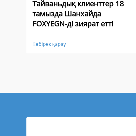
Тайваньдық клиенттер 18
тамызда Шанхайда
FOXYEGN-ді зиярат етті
Көбірек қарау