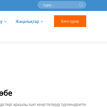
Баға сұрау
ау
Жаңалықтар
өбе
тері арқылы ішкі кеңістіктерді түрлендіретін