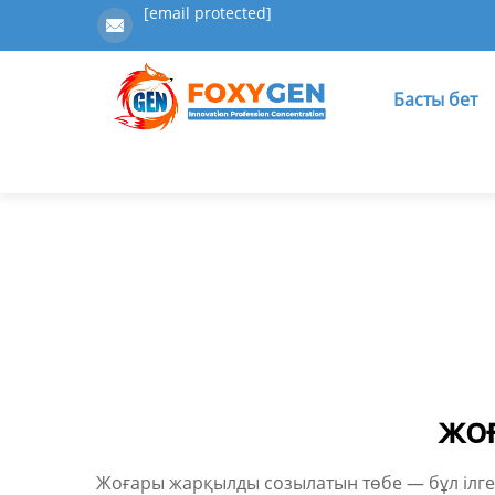
[email protected]
Басты бет
жо
Жоғары жарқылды созылатын төбе — бұл ілгері