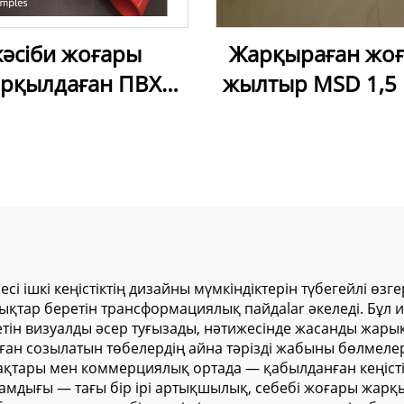
кәсіби жоғары
Жарқыраған жо
рқылдаған ПВХ
жылтыр MSD 1,5 
зылатын төбе |
м жылтыр тав
даулы шешімдер
пленкасы, ПВХ л
не тегін үлгілер
фольга
 ішкі кеңістіктің дизайны мүмкіндіктерін түбегейлі өзг
тар беретін трансформациялық пайдalar әкеледі. Бұл и
ін визуалды әсер туғызады, нәтижесінде жасанды жары
ған созылатын төбелердің айна тәрізді жабыны бөлмелерд
 аймақтары мен коммерциялық ортада — қабылданған кеңі
мдығы — тағы бір ірі артықшылық, себебі жоғары жарқы