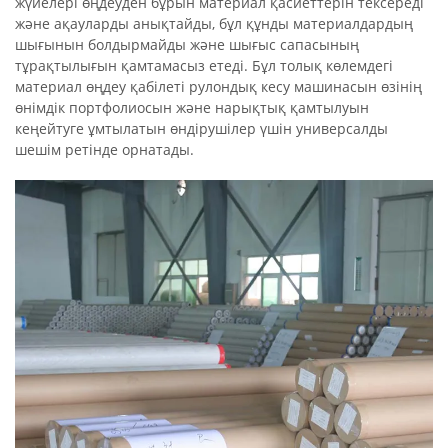
жүйелері өңдеуден бұрын материал қасиеттерін тексереді
және ақауларды анықтайды, бұл құнды материалдардың
шығынын болдырмайды және шығыс сапасының
тұрақтылығын қамтамасыз етеді. Бұл толық көлемдегі
материал өңдеу қабілеті рулондық кесу машинасын өзінің
өнімдік портфолиосын және нарықтық қамтылуын
кеңейтуге ұмтылатын өндірушілер үшін универсалды
шешім ретінде орнатады.