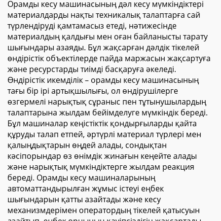
Орамды кесу машинасының дәл кесу мүмкіндіктері
материалдарды нақты техникалық талаптарға сай
түрлендіруді қамтамасыз етеді, нәтижесінде
материалдың қалдығы мен оған байланысты тарату
шығындары азаяды. Бұл жақсарған дәлдік тікелей
өндірістік объектілерде пайда маржасын жақсартуға
және ресурстарды тиімді басқаруға әкеледі.
Өндірістік икемділік – орамды кесу машинасының
тағы бір ірі артықшылығы, ол өндірушілерге
өзгермелі нарықтық сұраныс пен тұтынушылардың
талаптарына жылдам бейімделуге мүмкіндік береді.
Бұл машиналар кеңістіктік қондырғыларды қайта
құруды талап етпей, әртүрлі материал түрлері мен
қалыңдықтарын өңдей алады, сондықтан
кәсіпорындар өз өнімдік жинағын кеңейте алады
және нарықтық мүмкіндіктерге жылдам реакция
береді. Орамды кесу машиналарының
автоматтандырылған жұмыс істеуі еңбек
шығындарын қатты азайтады және кесу
механизмдерімен оператордың тікелей қатысуын