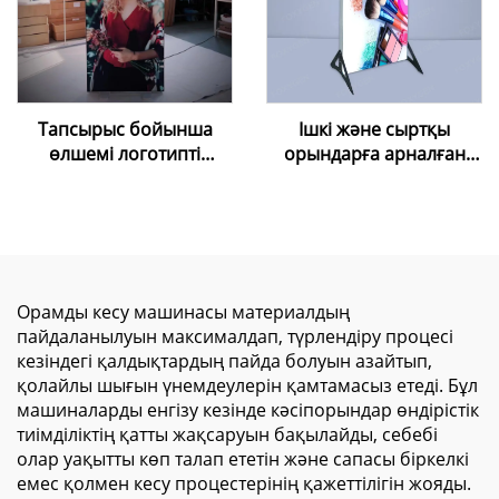
Тапсырыс бойынша
Ішкі және сыртқы
өлшемі логотипті
орындарға арналған
алюминий рамкамен
өздігінен тұратын
LED артқы
шамдық тақта,
жарықтандыру экраны
косметика, мейрамхана,
тұрғызылымы фондық
пиво мәзірінің тақтасы,
сауда көрмесі мата
алюминий рамалы LED
артқы планы Led артқы
шамдық тақта,
Орамды кесу машинасы материалдың
жарықтандырылатын
жарнамалық мақсатта
пайдаланылуын максималдап, түрлендіру процесі
Seg жарық шамы
кезіндегі қалдықтардың пайда болуын азайтып,
қорапшасы
қолайлы шығын үнемдеулерін қамтамасыз етеді. Бұл
машиналарды енгізу кезінде кәсіпорындар өндірістік
тиімділіктің қатты жақсаруын бақылайды, себебі
олар уақытты көп талап ететін және сапасы біркелкі
емес қолмен кесу процестерінің қажеттілігін жояды.