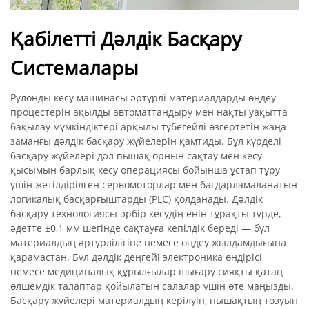
Қабілетті Дәлдік Басқару
Системалары
Рулонды кесу машинасы әртүрлі материалдарды өңдеу
процестерін ақылды автоматтандыру мен нақты уақытта
бақылау мүмкіндіктері арқылы түбегейлі өзгертетін жаңа
заманғы дәлдік басқару жүйелерін қамтиды. Бұл күрделі
басқару жүйелері дәл пышақ орнын сақтау мен кесу
қысымын барлық кесу операциясы бойынша ұстап тұру
үшін жетілдірілген сервомоторлар мен бағдарламаланатын
логикалық басқарғыштарды (PLC) қолданады. Дәлдік
басқару технологиясы әрбір кесудің енін тұрақты түрде,
әдетте ±0,1 мм шегінде сақтауға кепілдік береді — бұл
материалдың әртүрлілігіне немесе өңдеу жылдамдығына
қарамастан. Бұл дәлдік деңгейі электроника өндірісі
немесе медициналық құрылғылар шығару сияқты қатаң
өлшемдік талаптар қойылатын салалар үшін өте маңызды.
Басқару жүйелері материалдың керілуін, пышақтың тозуын