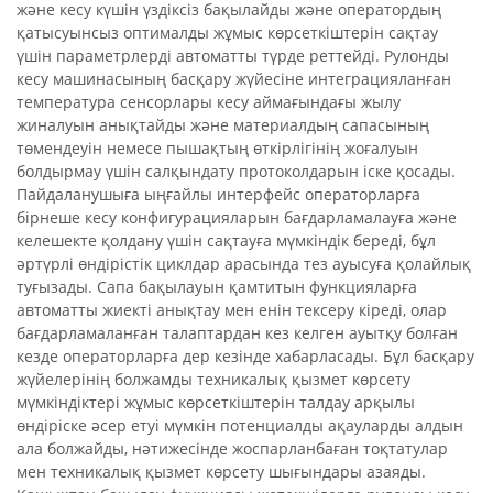
және кесу күшін үздіксіз бақылайды және оператордың
қатысуынсыз оптималды жұмыс көрсеткіштерін сақтау
үшін параметрлерді автоматты түрде реттейді. Рулонды
кесу машинасының басқару жүйесіне интеграцияланған
температура сенсорлары кесу аймағындағы жылу
жиналуын анықтайды және материалдың сапасының
төмендеуін немесе пышақтың өткірлігінің жоғалуын
болдырмау үшін салқындату протоколдарын іске қосады.
Пайдаланушыға ыңғайлы интерфейс операторларға
бірнеше кесу конфигурацияларын бағдарламалауға және
келешекте қолдану үшін сақтауға мүмкіндік береді, бұл
әртүрлі өндірістік циклдар арасында тез ауысуға қолайлық
туғызады. Сапа бақылауын қамтитын функцияларға
автоматты жиекті анықтау мен енін тексеру кіреді, олар
бағдарламаланған талаптардан кез келген ауытқу болған
кезде операторларға дер кезінде хабарласады. Бұл басқару
жүйелерінің болжамды техникалық қызмет көрсету
мүмкіндіктері жұмыс көрсеткіштерін талдау арқылы
өндіріске әсер етуі мүмкін потенциалды ақауларды алдын
ала болжайды, нәтижесінде жоспарланбаған тоқтатулар
мен техникалық қызмет көрсету шығындары азаяды.