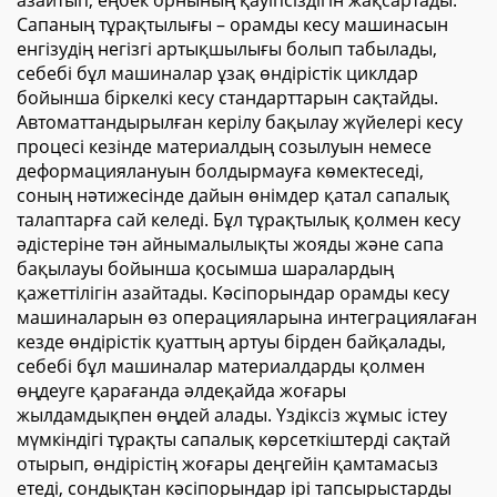
азайтып, еңбек орнының қауіпсіздігін жақсартады.
Сапаның тұрақтылығы – орамды кесу машинасын
енгізудің негізгі артықшылығы болып табылады,
себебі бұл машиналар ұзақ өндірістік циклдар
бойынша біркелкі кесу стандарттарын сақтайды.
Автоматтандырылған керілу бақылау жүйелері кесу
процесі кезінде материалдың созылуын немесе
деформациялануын болдырмауға көмектеседі,
соның нәтижесінде дайын өнімдер қатал сапалық
талаптарға сай келеді. Бұл тұрақтылық қолмен кесу
әдістеріне тән айнымалылықты жояды және сапа
бақылауы бойынша қосымша шаралардың
қажеттілігін азайтады. Кәсіпорындар орамды кесу
машиналарын өз операцияларына интеграциялаған
кезде өндірістік қуаттың артуы бірден байқалады,
себебі бұл машиналар материалдарды қолмен
өңдеуге қарағанда әлдеқайда жоғары
жылдамдықпен өңдей алады. Үздіксіз жұмыс істеу
мүмкіндігі тұрақты сапалық көрсеткіштерді сақтай
отырып, өндірістің жоғары деңгейін қамтамасыз
етеді, сондықтан кәсіпорындар ірі тапсырыстарды