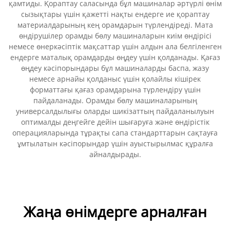
қамтиды. Қораптау саласында бұл машиналар әртүрлі өнім
сызықтары үшін қажетті нақты ендерге ие қораптау
материалдарының кең орамдарын түрлендіреді. Мата
өндірушілер орамды бөлу машиналарын киім өндірісі
немесе өнеркәсіптік мақсаттар үшін алдын ала белгіленген
ендерге маталық орамдарды өңдеу үшін қолданады. Қағаз
өңдеу кәсіпорындары бұл машиналарды баспа, жазу
немесе арнайы қолданыс үшін қолайлы кішірек
форматтағы қағаз орамдарына түрлендіру үшін
пайдаланады. Орамды бөлу машиналарының
универсалдылығы оларды шикізаттың пайдаланылуын
оптималды деңгейге дейін шығаруға және өндірістік
операцияларында тұрақты сапа стандарттарын сақтауға
ұмтылатын кәсіпорындар үшін ауыстырылмас құралға
айналдырады.
Жаңа өнімдерге арналған