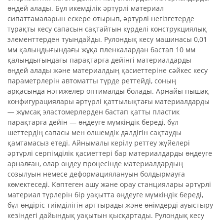
өңдей алады. Бұл икемділік әртүрлі материал
сипаттамаларын ескере отырып, әртүрлі негізгетерде
тұрақты кесу сапасын сақтайтын күрделі конструкциялық
элементтерден туындайды. Рулондық кесу машинасы 0,01
мм қалыңдығындағы жұқа пленкалардан бастап 10 мм
қалыңдығындағы парақтарға дейінгі материалдарды
өңдей алады және материалдың қасиеттеріне сәйкес кесу
параметрлерін автоматты түрде реттейді, соның
арқасында нәтижелер оптималды болады. Арнайы пышақ
конфигурациялары әртүрлі қаттылықтағы материалдарды
— жұмсақ эластомерлерден бастап қатты пластик
парақтарға дейін — өңдеуге мүмкіндік береді, бұл
шеттердің сапасы мен өлшемдік дәлдігін сақтауды
қамтамасыз етеді. Айнымалы керілу реттеу жүйелері
әртүрлі серпімділік қасиеттері бар материалдарды өңдеуге
арналған, олар өңдеу процесінде материалдардың
созылуын немесе деформациялануын болдырмауға
көмектеседі. Көптеген ашу және орау станциялары әртүрлі
материал түрлерін бір уақытта өңдеуге мүмкіндік береді,
бұл өндіріс тиімділігін арттырады және өнімдерді ауыстыру
кезіндегі дайындық уақытын қысқартады. Рулондық кесу