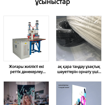
ұсыныстар
Жоғары жиілікті екі
ақ қара таңдау ұзақтық
реттік дәнекерлеу
шәуеттерін орнату үшін
машинасы – ПВХ
жұмсақ ПВХ ұзақтық
созылатын таван
шәуеті сапасы жоғары
пленкасы үшін