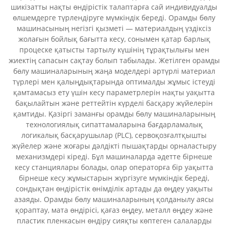
шикізатты нақты өндірістік талаптарға сай индивидуалды
өлшемдерге түрлендіруге мүмкіндік береді. Орамды бөлу
машинасының негізгі қызметі — материалдың үздіксіз
жолағын бойлық бағытта кесу, сонымен қатар барлық
процеске қатысты тартылу күшінің тұрақтылығы мен
жиектің сапасын сақтау болып табылады. Жетілген орамды
бөлу машиналарының жаңа моделдері әртүрлі материал
түрлері мен қалыңдықтарында оптималды жұмыс істеуді
қамтамасыз ету үшін кесу параметрлерін нақты уақытта
бақылайтын және реттейтін күрделі басқару жүйелерін
қамтиды. Қазіргі заманғы орамды бөлу машиналарының
технологиялық сипаттамаларына бағдарламалық
логикалық басқарушылар (PLC), сервоқозғалтқышты
жүйелер және жоғары дәлдікті пышақтарды орналастыру
механизмдері кіреді. Бұл машиналарда әдетте бірнеше
кесу станциялары болады, олар операторға бір уақытта
бірнеше кесу жұмыстарын жүргізуге мүмкіндік береді,
сондықтан өндірістік өнімділік артады да өңдеу уақыты
азаяды. Орамды бөлу машиналарының қолданылу аясы
қораптау, мата өндірісі, қағаз өңдеу, металл өңдеу және
пластик пленкасын өндіру сияқты көптеген салаларды