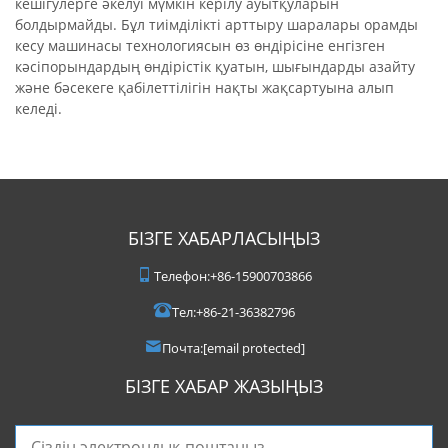
кешігулерге әкелуі мүмкін керілу ауытқуларын
болдырмайды. Бұл тиімділікті арттыру шаралары орамды
кесу машинасы технологиясын өз өндірісіне енгізген
кәсіпорындардың өндірістік қуатын, шығындарды азайту
және бәсекеге қабілеттілігін нақты жақсартуына алып
келеді.
БІЗГЕ ХАБАРЛАСЫҢЫЗ
Телефон:
+86-15900703866
Тел:
+86-21-36382796
Почта:
[email protected]
БІЗГЕ ХАБАР ЖАЗЫҢЫЗ