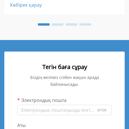
Көбірек қарау
Тегін баға сұрау
Біздің өкіліміз сізбен жақын арада
байланысады.
Электрондық пошта
0/100
Аты