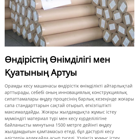
Өндірістің Өнімділігі мен
Қуатының Артуы
Орамды кесу машинасы өндірістік өнімділікті айтарлықтай
арттырады, себебі оның инновациялық конструкциялық
сипаттамалары өңдеу процесінің барлық кезеңінде жоғары
сапа стандарттарын сақтай отырып, өткізгіштікті
максималдайды. Жоғары жылдамдықта жұмыс істеу
мүмкіндігі материал түрі мен кесу күрделілігіне
байланысты минутына 1500 метрге дейінгі өңдеу
жылдамдығын қамтамасыз етеді, бұл дәстүрлі кесу
әдістерін әлдеқайда асып түседі. Үздіксіз жұмыс істеу