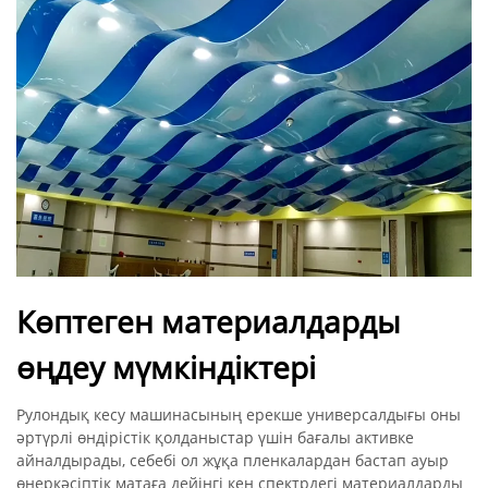
Көптеген материалдарды
өңдеу мүмкіндіктері
Рулондық кесу машинасының ерекше универсалдығы оны
әртүрлі өндірістік қолданыстар үшін бағалы активке
айналдырады, себебі ол жұқа пленкалардан бастап ауыр
өнеркәсіптік матаға дейінгі кең спектрдегі материалдарды