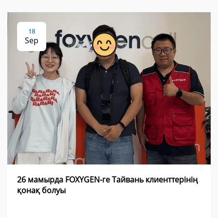
18
Sep
26 мамырда FOXYGEN-ге Тайвань клиенттерінің
қонақ болуы