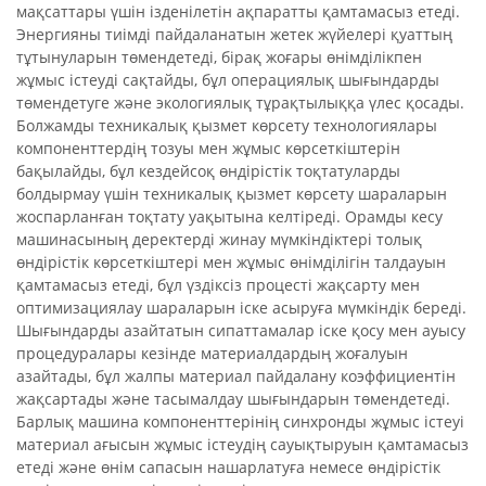
мақсаттары үшін ізденілетін ақпаратты қамтамасыз етеді.
Энергияны тиімді пайдаланатын жетек жүйелері қуаттың
тұтынуларын төмендетеді, бірақ жоғары өнімділікпен
жұмыс істеуді сақтайды, бұл операциялық шығындарды
төмендетуге және экологиялық тұрақтылыққа үлес қосады.
Болжамды техникалық қызмет көрсету технологиялары
компоненттердің тозуы мен жұмыс көрсеткіштерін
бақылайды, бұл кездейсоқ өндірістік тоқтатуларды
болдырмау үшін техникалық қызмет көрсету шараларын
жоспарланған тоқтату уақытына келтіреді. Орамды кесу
машинасының деректерді жинау мүмкіндіктері толық
өндірістік көрсеткіштері мен жұмыс өнімділігін талдауын
қамтамасыз етеді, бұл үздіксіз процесті жақсарту мен
оптимизациялау шараларын іске асыруға мүмкіндік береді.
Шығындарды азайтатын сипаттамалар іске қосу мен ауысу
процедуралары кезінде материалдардың жоғалуын
азайтады, бұл жалпы материал пайдалану коэффициентін
жақсартады және тасымалдау шығындарын төмендетеді.
Барлық машина компоненттерінің синхронды жұмыс істеуі
материал ағысын жұмыс істеудің сауықтыруын қамтамасыз
етеді және өнім сапасын нашарлатуға немесе өндірістік