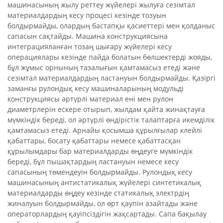
машинасының жылу реттеу жүйелері жылуға сезімтал
материалдардың кесу процесі кезінде тозуын
болдырмайды, олардың бастапқы қасиеттері мен қолданыс
сапасын сақтайды. Машина конструкциясына
интеграцияланған тозаң шығару жүйелері кесу
операциялары кезінде пайда болатын бөлшектерді жояды,
бұл жұмыс орнының тазалығын қамтамасыз етеді және
сезімтал материалдардың ластануын болдырмайды. Қазіргі
заманғы рулондық кесу машиналарының модульді
конструкциясы әртүрлі материал ені мен рулон
диаметрлерін ескере отырып, жылдам қайта жинақтауға
мүмкіндік береді, ол әртүрлі өндірістік талаптарға икемділік
қамтамасыз етеді. Арнайы қосымша құрылғылар клейлі
қабаттары, босату қабаттары немесе қабаттасқан
құрылымдары бар материалдарды өңдеуге мүмкіндік
береді, бұл пышақтардың ластануын немесе кесу
сапасының төмендеуін болдырмайды. Рулондық кесу
машинасының антистатикалық жүйелері синтетикалық
материалдарды өңдеу кезінде статикалық электрдің
жиналуын болдырмайды, ол өрт қаупін азайтады және
операторлардың қауіпсіздігін жақсартады. Сапа бақылау