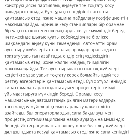
конструкциясы партиялық өңдеуге тән тоқтату-қосу
циклдарын жояды, бұл тұрақты өндірістік ағысты
қамтамасыз етеді және машина пайдалану коэффициентін
максималдайды. Бірнеше кесу станциялары бір орамнан
бір уақытта көптеген жолақтарды кесуге мүмкіндік береді,
нәтижесінде шығыс қуаты көбейеді және бірлікке
шаққандағы өңдеу құны төмендейді. Автоматты орам
ауыстыру жүйелері ата-аналық орамдар арасындағы
тоқтату уақытын азайтады, өндірістің үздіксіздігін
қамтамасыз етеді және жалпы жабдық тиімділігін
максималдайды. Тез ауыстырылатын пышақ жүйелері
кеңістікте ұзақ уақыт тоқтату керек болмайтындай тез
реттеу өзгерістерін қамтамасыз етеді, бұл әртүрлі өнімдік
сипаттамалар арасындағы ауысу процестерін тиімді
ұйымдастыруға мүмкіндік береді. Орамды кесу
машинасының автоматтандырылған материалдарды
тасымалдау жүйелері қолмен араласу қажеттілігін
азайтады, бұл операторлардың сапа бақылауы мен
процестің оптимизациясына назар аударуына мүмкіндік
береді. Интеграцияланған өлшеу және белгілеу жүйелері
дәл ұзындықта кесуді қамтамасыз етеді және сапа кепілдігі