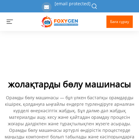
[email protected]
Баға сұрау
жолақтарды бөлу машинасы
Орамды бөлу машинасы — бұл үлкен бастапқы орамдарды
кішірек, қолдануға ыңғайлы ендерге түрлендіруге арналған
күрделі өнеркәсіптік жабдық. Бұл дәлме-дәл жабдық
материалды ашу, кесу және қайтадан орамдау процесін
жоғары дәлдікпен және тұрақтылықпен жүзеге асырады.
Орамды бөлу машинасы әртүрлі өндірістік процестерде
маңызды компонент болып табылады және кәсіпорындарға