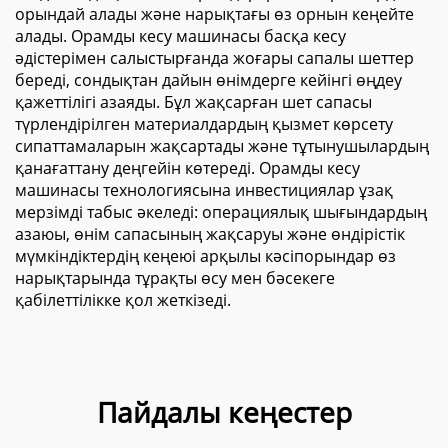
орындай алады және нарықтағы өз орнын кеңейте
алады. Орамды кесу машинасы басқа кесу
әдістерімен салыстырғанда жоғары сапалы шеттер
береді, сондықтан дайын өнімдерге кейінгі өңдеу
қажеттілігі азаяды. Бұл жақсарған шет сапасы
түрлендірілген материалдардың қызмет көрсету
сипаттамаларын жақсартады және тұтынушылардың
қанағаттану деңгейін көтереді. Орамды кесу
машинасы технологиясына инвестициялар ұзақ
мерзімді табыс әкеледі: операциялық шығындардың
азаюы, өнім сапасының жақсаруы және өндірістік
мүмкіндіктердің кеңеюі арқылы кәсіпорындар өз
нарықтарында тұрақты өсу мен бәсекеге
қабілеттілікке қол жеткізеді.
Пайдалы кеңестер