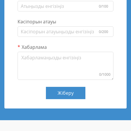
0/100
Кәсіпорын атауы
0/200
Хабарлама
0/1000
Жіберу