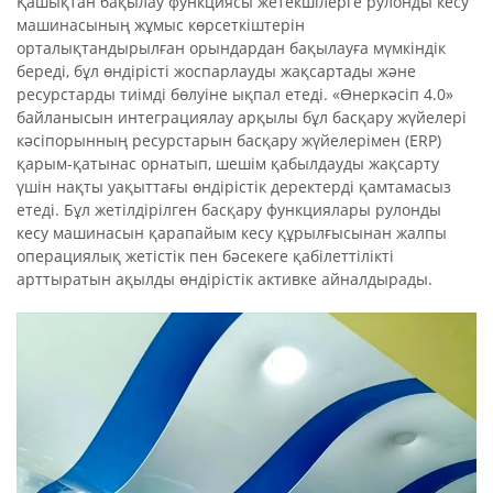
Қашықтан бақылау функциясы жетекшілерге рулонды кесу
машинасының жұмыс көрсеткіштерін
орталықтандырылған орындардан бақылауға мүмкіндік
береді, бұл өндірісті жоспарлауды жақсартады және
ресурстарды тиімді бөлуіне ықпал етеді. «Өнеркәсіп 4.0»
байланысын интеграциялау арқылы бұл басқару жүйелері
кәсіпорынның ресурстарын басқару жүйелерімен (ERP)
қарым-қатынас орнатып, шешім қабылдауды жақсарту
үшін нақты уақыттағы өндірістік деректерді қамтамасыз
етеді. Бұл жетілдірілген басқару функциялары рулонды
кесу машинасын қарапайым кесу құрылғысынан жалпы
операциялық жетістік пен бәсекеге қабілеттілікті
арттыратын ақылды өндірістік активке айналдырады.