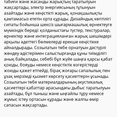
табиғи және жасанды жарықтың таратылуын
жақсартады, электр энергиясының тұтынуын
азайтады және кеңістікті жарық, қонақшылықты
қамтамасыз ететін орта құрады. Дизайндық көптілігі
сипаты бойынша шексіз шығармашылық өрнектеуге
мүмкіндік береді: қолданыстағы түстер, текстуралар,
өрнектер және интеграцияланған жарық шешімдері
арқылы әдеттегі бөлмелерді ерекше кеңістікке
айналдырады. Созылатын төбе орнатуын дәстүрлі
жөндеу әдістерімен салыстырғанда құны тиімділігі
анық байқалады, себебі бұл жүйе шаңға қарсы қабат
қоюды, бояуды немесе кеңістіктік өзгерістерді
жоюды қажет етпейді, бірақ жоғары сапалылық пен
ұзақ мерзімді қызмет көрсету қасиеттерін ұсынады.
Созылатын төбе материалдарының акустикалық
қасиеттері қабаттар арасындағы дыбыс таратылуын
азайтады, бұл тыныш және ыңғайлы тұру немесе
жұмыс істеу ортасын құрады және жалпы өмір
сапасын жақсартады.