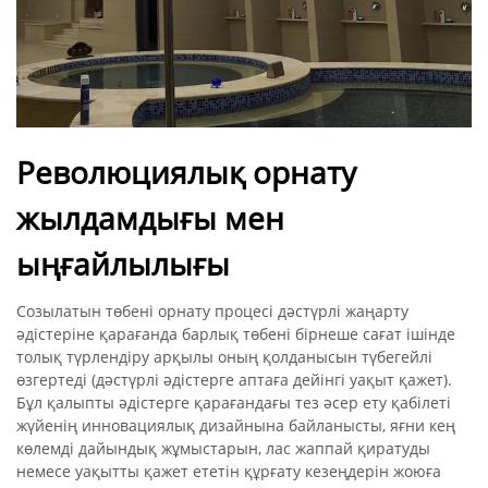
Революциялық орнату
жылдамдығы мен
ыңғайлылығы
Созылатын төбені орнату процесі дәстүрлі жаңарту
әдістеріне қарағанда барлық төбені бірнеше сағат ішінде
толық түрлендіру арқылы оның қолданысын түбегейлі
өзгертеді (дәстүрлі әдістерге аптаға дейінгі уақыт қажет).
Бұл қалыпты әдістерге қарағандағы тез әсер ету қабілеті
жүйенің инновациялық дизайнына байланысты, яғни кең
көлемді дайындық жұмыстарын, лас жаппай қиратуды
немесе уақытты қажет ететін құрғату кезеңдерін жоюға