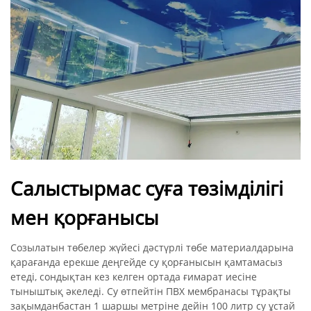
Салыстырмас суға төзімділігі
мен қорғанысы
Созылатын төбелер жүйесі дәстүрлі төбе материалдарына
қарағанда ерекше деңгейде су қорғанысын қамтамасыз
етеді, сондықтан кез келген ортада ғимарат иесіне
тыныштық әкеледі. Су өтпейтін ПВХ мембранасы тұрақты
зақымданбастан 1 шаршы метріне дейін 100 литр су ұстай