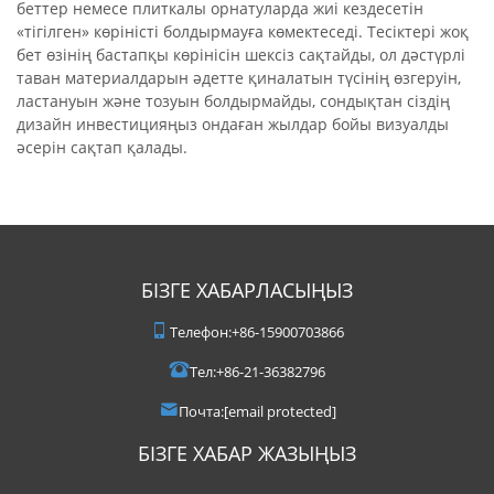
беттер немесе плиткалы орнатуларда жиі кездесетін
«тігілген» көріністі болдырмауға көмектеседі. Тесіктері жоқ
бет өзінің бастапқы көрінісін шексіз сақтайды, ол дәстүрлі
таван материалдарын әдетте қиналатын түсінің өзгеруін,
ластануын және тозуын болдырмайды, сондықтан сіздің
дизайн инвестицияңыз ондаған жылдар бойы визуалды
әсерін сақтап қалады.
БІЗГЕ ХАБАРЛАСЫҢЫЗ
Телефон:
+86-15900703866
Тел:
+86-21-36382796
Почта:
[email protected]
БІЗГЕ ХАБАР ЖАЗЫҢЫЗ