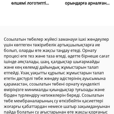
өлшемі логотипті
орындарға арналған
алюминий рамкамен
өздігінен тұратын
LED артқы
шамдық тақта,
жарықтандыру экраны
косметика, мейрамхана,
тұрғызылымы фондық
пиво мәзірінің тақтасы,
сауда көрмесі мата
алюминий рамалы LED
артқы планы Led артқы
шамдық тақта,
Созылатын төбелер жүйесі заманауи ішкі жөндеулер
жарықтандырылатын
жарнамалық мақсатта
үшін көптеген тәжірибелік артықшылықтарға ие
Seg жарық шамы
болып, оларды өте жақсы таңдау етеді. Орнату
қорапшасы
процесі өте тез және таза өтеді, әдетте бірнеше сағат
ішінде аяқталады, шаң, қалдықтар шығармайды
және кең көлемді дайындық жұмыстарын талап
етпейді. Ұзақ уақытты құрылыс жұмыстарын талап
ететін дәстүрлі төбе жөндеу әдістерінің ауысымына
қарамастан, созылатын төбені орнату күнделікті
өміріңізге минималды қиындықтар туғызады және
бірден түрлендіру нәтижелерін береді. Созылатын
төбе мембраналарының су өткізбейтін қасиеттері
жоғарғы қабаттардан немесе шатыр зақымдануынан
пайда болатын су ағыстарынан өте жақсы қорғаныс