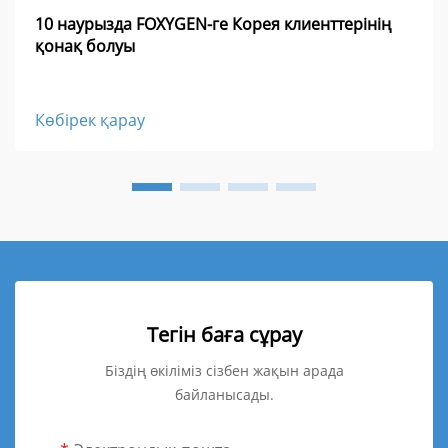
10 наурызда FOXYGEN-ге Корея клиенттерінің
қонақ болуы
Көбірек қарау
Тегін баға сұрау
Біздің өкіліміз сізбен жақын арада
байланысады.