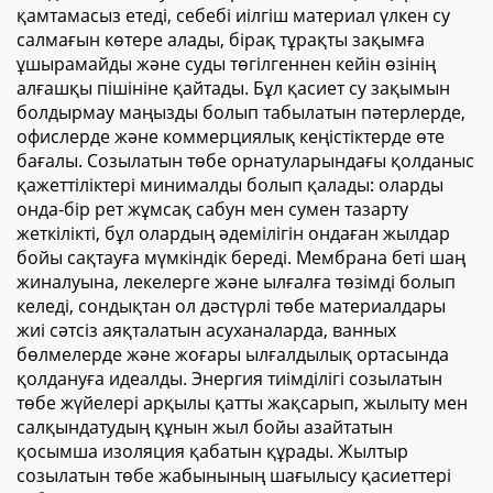
қамтамасыз етеді, себебі иілгіш материал үлкен су
салмағын көтере алады, бірақ тұрақты зақымға
ұшырамайды және суды төгілгеннен кейін өзінің
алғашқы пішініне қайтады. Бұл қасиет су зақымын
болдырмау маңызды болып табылатын пәтерлерде,
офислерде және коммерциялық кеңістіктерде өте
бағалы. Созылатын төбе орнатуларындағы қолданыс
қажеттіліктері минималды болып қалады: оларды
онда-бір рет жұмсақ сабун мен сумен тазарту
жеткілікті, бұл олардың әдемілігін ондаған жылдар
бойы сақтауға мүмкіндік береді. Мембрана беті шаң
жиналуына, лекелерге және ылғалға төзімді болып
келеді, сондықтан ол дәстүрлі төбе материалдары
жиі сәтсіз аяқталатын асуханаларда, ванных
бөлмелерде және жоғары ылғалдылық ортасында
қолдануға идеалды. Энергия тиімділігі созылатын
төбе жүйелері арқылы қатты жақсарып, жылыту мен
салқындатудың құнын жыл бойы азайтатын
қосымша изоляция қабатын құрады. Жылтыр
созылатын төбе жабынының шағылысу қасиеттері