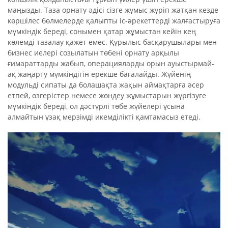
маңызды. Таза орнату әдісі сізге жұмыс жүріп жатқан кезде
көршілес бөлмелерде қалыпты іс-әрекеттерді жалғастыруға
мүмкіндік береді, сонымен қатар жұмыстан кейін кең
көлемді тазалау қажет емес. Құрылыс басқарушылары мен
бизнес иелері созылатын төбені орнату арқылы
ғимараттарды жабып, операцияларды орын ауыстырмай-
ақ жаңарту мүмкіндігін ерекше бағалайды. Жүйенің
модульді сипаты да болашақта жақын аймақтарға әсер
етпей, өзгерістер немесе жөндеу жұмыстарын жүргізуге
мүмкіндік береді, ол дәстүрлі төбе жүйелері ұсына
алмайтын ұзақ мерзімді икемділікті қамтамасыз етеді.