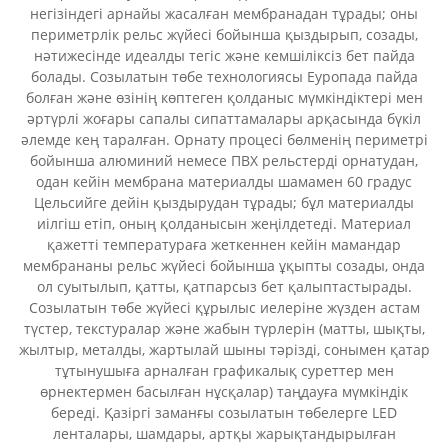
негізіндегі арнайы жасалған мембранадан тұрады; оны
периметрлік рельс жүйесі бойынша қыздырып, созады,
нәтижесінде идеалды тегіс және кемшіліксіз бет пайда
болады. Созылатын төбе технологиясы Еуропада пайда
болған және өзінің көптеген қолданыс мүмкіндіктері мен
әртүрлі жоғары сапалы сипаттамалары арқасында бүкіл
әлемде кең таралған. Орнату процесі бөлменің периметрі
бойынша алюминий немесе ПВХ рельстерді орнатудан,
одан кейін мембрана материалды шамамен 60 градус
Цельсийге дейін қыздырудан тұрады; бұл материалды
иілгіш етіп, оның қолданысын жеңілдетеді. Материал
қажетті температураға жеткеннен кейін мамандар
мембрананы рельс жүйесі бойынша ұқыпты созады, онда
ол суытылып, қатты, қатпарсыз бет қалыптастырады.
Созылатын төбе жүйесі құрылыс иелеріне жүзден астам
түстер, текстуралар және жабын түрлерін (матты, шықты,
жылтыр, металды, жартылай шыны тәрізді, сонымен қатар
тұтынушыға арналған графикалық суреттер мен
өрнектермен басылған нұсқалар) таңдауға мүмкіндік
береді. Қазіргі заманғы созылатын төбелерге LED
ленталары, шамдары, артқы жарықтандырылған