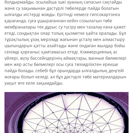
болдырмайды, осылайша ішкі ауаның сапасын сақтайды
және су зақымынан дәстүрлі төбелерде пайда болатын
ылғалды иістерді жояды. Ерітінді немесе гипсокартонға
қарағанда, суға ұшырағаннан кейін созылатын төбе
мембраналары тек дұрыс су түсіру мен тазалау ғана қажет
етеді, сондықтан олар толық қызметке қайта оралады. Бұл
тұрақтылық ұзақ мерзімді жағынан ұсталу мен алмастыру
шығындарын қатты азайтады және ондаған жылдар бойы
сенімді қорғаныс қамтамасыз етеді. Коммерциялық ас
үйлері, жүзу бассейндерінің аймақтары, ванные бөлмелері
мен жер асты бөлмелері осы суға төзімділіктен ерекше
пайда болады, себебі бұл орындарда ылғалдылық деңгейі
жоғары болып келеді, ал бұл дәстүрлі төбе материалдарын
уақыт өте келе зақымдайды.