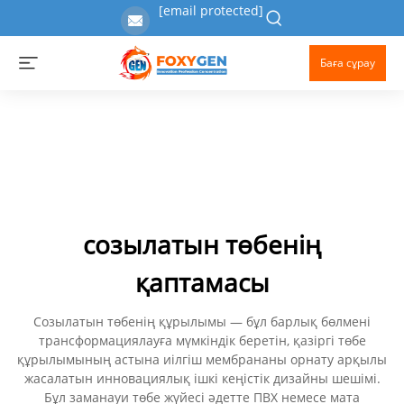
[email protected]
Баға сұрау
созылатын төбенің
қаптамасы
Созылатын төбенің құрылымы — бұл барлық бөлмені
трансформациялауға мүмкіндік беретін, қазіргі төбе
құрылымының астына иілгіш мембрананы орнату арқылы
жасалатын инновациялық ішкі кеңістік дизайны шешімі.
Бұл заманауи төбе жүйесі әдетте ПВХ немесе мата