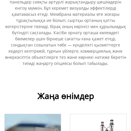
панельдер сияқты әртүрлі жарықтандыру шешімдерін
енгізу мүмкін, бұл керемет визуалды эффектілерді
қамтамасыз етеді. Мембрана материалы өте жоғары
тұрақтылыққа ие болып, сыртқы ортаның қатты
өзгерістеріне төзімді, бірақ оның көрінісі мен құрылымдық
бүтіндігі сақталады. Кәсіби орнату орташа көлемдегі
бөлмелер үшін бірнеше сағатты ғана қажет етеді,
сондықтан созылатын төбе — күнделікті қызметтерге
кедергі келтірмей, тұрғын үйлерге, коммерциялық және
өнеркәсіптік объектілерге тез және көрнекі нәтиже беретін
тиімді жаңарту опциясы болып табылады.
Жаңа өнімдер