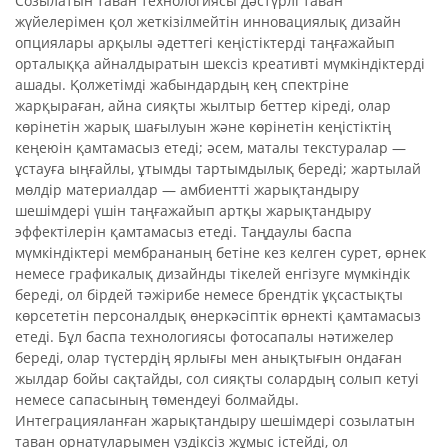
Созылатын таван технологиясы дәстүрлі таван
жүйелерімен қол жеткізілмейтін инновациялық дизайн
опциялары арқылы әдеттегі кеңістіктерді таңғажайып
орталыққа айналдыратын шексіз креативті мүмкіндіктерді
ашады. Қолжетімді жабындардың кең спектріне
жарқыраған, айна сияқты жылтыр беттер кіреді, олар
көрінетін жарық шағылуын және көрінетін кеңістіктің
кеңеюін қамтамасыз етеді; әсем, маталы текстуралар —
ұстауға ыңғайлы, ұтымды тартымдылық береді; жартылай
мөлдір материалдар — амбиентті жарықтандыру
шешімдері үшін таңғажайып артқы жарықтандыру
эффектілерін қамтамасыз етеді. Таңдаулы баспа
мүмкіндіктері мембрананың бетіне кез келген сурет, өрнек
немесе графикалық дизайнды тікелей енгізуге мүмкіндік
береді, ол бірдей тәжірибе немесе брендтік ұқсастықты
көрсететін персоналдық өнеркәсіптік өрнекті қамтамасыз
етеді. Бұл баспа технологиясы фотосапалы нәтижелер
береді, олар түстердің ярлығы мен анықтығын ондаған
жылдар бойы сақтайды, сол сияқты солардың солып кетуі
немесе сапасының төмендеуі болмайды.
Интеграцияланған жарықтандыру шешімдері созылатын
таван орнатуларымен үздіксіз жұмыс істейді, ол