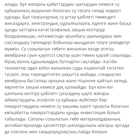
алады, бұл жоғарғы қабаттардан, шатырдан немесе су
құбырының ақауынан болатын су тасуға тиімді кедергі
құрады. Бұл таңғаларлық су ұстау қабілеті төмендегі
жиһаздарға, электрондық құрылғыларға, еденге және басқа
құнды заттарға катастрофалық зақым келтіруді
болдырмақшы, нәтижесінде орынбасу шығындары мен
сақтандыру төлемдері бойынша мыңдаған теңге үнемделуі
мүмкін. Су созылатын төбеге жиналған кезде иілгіш
мембрана суын қауіпсіз сақтау үшін төмен қарай созылады,
бірақ өзінің құрылымдық бүтіндігін сақтайды. Кәсіби
техниктер одан кейін жиналған суды кішкентай тесіктен
түсіріп, оны тереңдетілген уақытта жабады, сондықтан
мембрана бастапқы орнына және пішініне қайтып келеді,
көрінетін зақым немесе дақ қалмайды. Бұл өзін-өзі
қалпына келтіру қабілеті сусыздану қаупі жоғары
аймақтардағы, ескірген су құбыры жүйелері бар
ғимараттардағы немесе су зақымы қаупі тұрақты болатын
көпқабатты ғимараттардағы құнды инвестиция болып
табылады. Сапалы созылатын төбе материалдарының
антибактериалды қасиеттері ылғалдылығы жоғары ортада
да плесень мен саңырауқұлақтың пайда болуын