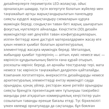
дизайнерлерге периметрлік LED-жолақтар, ойыс
орналасқан шамдар, түсін өзгертуге болатын жүйелер мен
таңғажайып артқы жарықтандырылатын панельдер
сияқты күрделі жарықтандыру схемаларын құруға
мүмкіндік береді, сондықтан таван беті жарық шығаратын
фокустық нүктелерге айналады. Кеңістіктік (3D) дизайн
мүмкіндіктері көп деңгейлі таван конфигурацияларын,
иілген беттерді және дәстүрлі материалдармен жасау өте
қиын немесе қымбат болатын архитектуралық
элементтерді жасауға мүмкіндік береді. Металлдық
жабындар қымбат түрлерінің — алтын, күміс немесе мыс —
көрінісін құндылығының бөлігін ғана құрай отырып,
роскошты көрініс береді, ал арнайы текстуралар тері, мата
немесе тас көрінісін таңғажайып дәлдікпен қайталайды.
Компания логотиптерін, өнеркәсіптік дизайндарды немесе
архитектуралық элементтерді енгізу мүмкіндігі сауда
орындары, қонақ үйлер, ресторан және ретейл орындары
сияқты брендтік презентация мен тұтынушы тәжірибесі
маңызды рөл атқаратын коммерциялық кеңістіктер үшін
созылатын таванды ерекше бағалы етеді. Түс біркелкілігі
үлкен көлемді орнатуларда да сақталады, бұл боялған