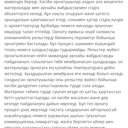
мүмкіндік береді. Кәсіби орнатушылар алдын ала өлшенген
материалдар мен арнайы жабдықтармен сіздің
объектіңізге келеді, бұл нақты отыруын және қатесіз
орындалуын қамтамасыз етеді, сонымен қатар сіздің күндік
іс-әрекеттеріңізді бұзбайды немесе жиһазды орыннан
көшіруді талап етпейді. Орнату жұмысы оңай салмақты
алюминийлік рельстерді бөлменің периметрі бойынша
орнатумен басталады; бұл процесс шамамен ешқандай
тозаң немесе қалдықтарды тудырмайды. Рельстер жүйесі
орнатылғаннан кейін мамандар арнайы жабдықтарды
пайдаланып, созылатын төбе мембранасын қыздырады, ол
материалды орнатуға ең қолайлы температураға дейін
жеткізеді. Қыздырылған мембрана өте икемді болып келеді,
сондықтан орнатушылар оны рельстер жүйесі бойынша
кәсіби дәлдікпен салыстырмалы түрде соза алады.
Материал табиғи түрде суыған кезде ол қатты, қыртыссыз
бетті қалыптастырады, ол кәсіби жасалған және дер
кезінде пайдалануға дайын көрінеді. Бұл тез орнату
процесі ұзақ мерзімді тоқтату салдарынан айтарлықтай
ыңғайсыздық немесе қаржылық шығын туғызатын
коммерциялық ғимараттар, жалға берілетін үйлер мен
көпшілік қолданыстағы тұрғын үйлер үшін ерекше