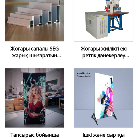
Жоғары сапалы SEG
Жоғары жиілікті екі
жарық шығаратын
реттік дәнекерлеу
қорап алюминийлік
машинасы – ПВХ
профилі | Шеңберсіз
созылатын таван
силиконды шетті
пленкасы үшін
графикалық көрсету
рамкасы
Тапсырыс бойынша
Ішкі және сыртқы