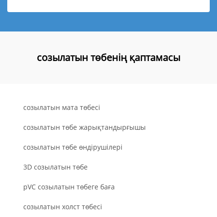
созылатын төбенің қаптамасы
созылатын мата төбесі
созылатын төбе жарықтандырғышы
созылатын төбе өндірушілері
3D созылатын төбе
pVC созылатын төбеге баға
созылатын холст төбесі