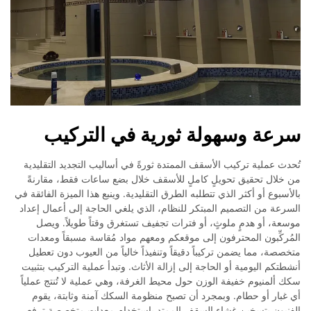
سرعة وسهولة ثورية في التركيب
تُحدث عملية تركيب الأسقف الممتدة ثورةً في أساليب التجديد التقليدية
من خلال تحقيق تحويلٍ كاملٍ للأسقف خلال بضع ساعات فقط، مقارنةً
بالأسبوع أو أكثر الذي تتطلبه الطرق التقليدية. وينبع هذا الميزة الفائقة في
السرعة من التصميم المبتكر للنظام، الذي يلغي الحاجة إلى أعمال إعداد
موسعة، أو هدمٍ ملوثٍ، أو فترات تجفيف تستغرق وقتاً طويلاً. ويصل
المُركِّبون المحترفون إلى موقعكم ومعهم مواد مُقاسة مسبقاً ومعدات
متخصصة، مما يضمن تركيباً دقيقاً وتنفيذاً خالياً من العيوب دون تعطيل
أنشطتكم اليومية أو الحاجة إلى إزالة الأثاث. وتبدأ عملية التركيب بتثبيت
سكك ألمنيوم خفيفة الوزن حول محيط الغرفة، وهي عملية لا تُنتج عملياً
أي غبار أو حطام. وبمجرد أن تصبح منظومة السكك آمنة وثابتة، يقوم
الفنيون بتسخين غشاء السقف الممتد باستخدام معدات متخصصة ترفع