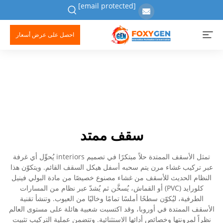
[email protected]
احصل على عرض أسعار
سقف ممتد
تمثل الأسقف الممتدة حلاً مبتكرًا في تصميم interiors يُحوِّل أي غرفة
عبر تركيب غشاء مرن يتم سحبه أسفل هيكل السقف القائم. ويتكوّن هذا
النظام الحديث للأسقف من غشاء مصنوع خصيصًا من مادة البولي فينيل
كلورايد (PVC) أو القماش، يُسخَّن ثم يُشدّ عبر نظام من المسارات
الطرفية، ليُكوّن سطحًا أملسًا تمامًا وخاليًا من العيوب. وتنشأ تقنية
الأسقف الممتدة في أوروبا، وقد اكتسبت شعبية هائلة على مستوى العالم
نظراً لمرونتها وخصائص أدائها الاستثنائية. وتتضمن عملية التركيب تثبيت