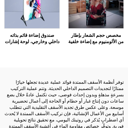
مخصص حجم الشعار بإطار
صندوق إضاءة قائم بذاته
من الألومنيوم مع إضاءة خلفية
داخلي وخارجي، لوحة إشارات
ليد، عرض دعائي، خلفية من
لمتجر مستحضرات تجميل أو
القماش للعروض التجارية،
مطعم أو قائمة بيرة، صندوق
لوحة خلفية مضاءة بـ LED،
إعلاني مضاء بـ LED مع إطار
صندوق إضاءة Seg مضيء من
من الألومنيوم
الخلف
توفر أنظمة الأسقف الممتدة فوائد عملية عديدة تجعلها خيارًا
ممتازًا لتجديدات التصميم الداخلي الحديثة. وتتم عملية التركيب
بسرعةٍ مذهلةٍ وبدون إحداث فوضى، حيث تكتمل عادةً خلال بضع
ساعات دون إنتاج غبار أو حطام أو الحاجة إلى أعمال تحضيرية
موسعة. وعلى عكس طرق تجديد الأسقف التقليدية التي تتطلب
أسابيع من الأعمال الإنشائية، فإن تركيب الأسقف الممتدة لا يُحدث
أي اضطرابٍ يُذكر في روتينك اليومي، مع تحقيق نتائج تحويلية
فورية. وتوفّر خصائص مقاومة الماء في أغشية الأسقف الممتدة