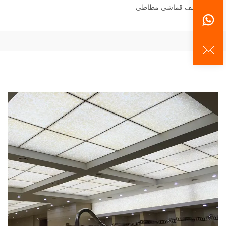
سقف قماشي مطاطي