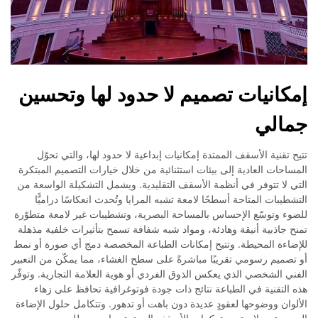
إمكانيات تصميم لا حدود لها وتحسين
جمالي
تتيح تقنية الأسقف الممتدة إمكانيات إبداعية لا حدود لها، والتي تحوّل
المساحات العادية إلى بيئات استثنائية من خلال خيارات التصميم المبتكرة
التي لا تتوفر في أنظمة الأسقف التقليدية. ويشمل التشكيلة الواسعة من
التشطيبات المتاحة أسطحًا لامعة تشبه المرايا وتُحدث انعكاسًا دراميًّا
للضوء وتوسّع الإحساس بالمساحة البصرية، وتشطيبات غير لامعة متطوّرة
تمنح جاذبية أنيقة وهادئة، ومواد شبه شفافة تسمح بتأثيرات خلفية مذهلة
للإضاءة المحيطة. وتتيح إمكانات الطباعة المخصصة دمج أي صورة أو نمط
أو تصميم رسومي تقريبًا مباشرةً على سطح الغشاء، مما يمكّن من التعبير
الفني الشخصي الذي يعكس الذوق الفردي أو هوية العلامة التجارية. وتوفّر
هذه التقنية في الطباعة نتائج ذات جودة فوتوغرافية تحافظ على زهاء
الألوان ووضوحها لعقودٍ عديدة دون باهت أو تدهور. وتتكامل حلول الإضاءة