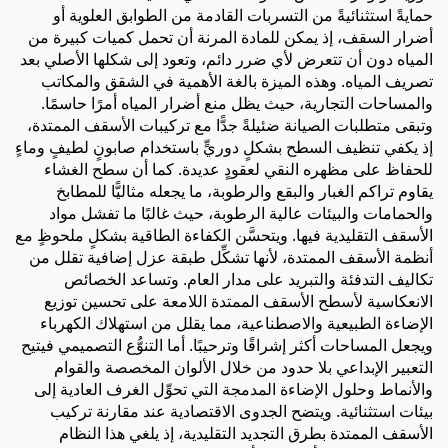
حمايةً استثنائيةً من التسربات القادمة من الطوابق العلوية أو
أضرار السقف، إذ يمكن للمادة المرنة أن تحمل كميات كبيرة من
المياه دون أن تتعرض لأي ضرر دائم، وتعود إلى شكلها الأصلي بعد
تصريف المياه. وهذه الميزة بالغة الأهمية في الشقق والمكاتب
والمساحات التجارية، حيث يظل منع أضرار المياه أمرًا حاسمًا.
وتبقى متطلبات الصيانة ضئيلةً جدًّا مع تركيبات الأسقف الممتدة،
إذ يكفي تنظيف السطح بشكلٍ دوريٍّ باستخدام صابونٍ لطيفٍ وماءٍ
للحفاظ على مظهره النقي لعقودٍ عديدة. كما أن سطح الغشاء
يقاوم تراكم الغبار والبقع والرطوبة، ما يجعله مثاليًّا للمطابخ
والحمامات والبيئات عالية الرطوبة، حيث غالبًا ما تفشل مواد
الأسقف التقليدية فيها. ويتحسَّن الكفاءة الطاقية بشكلٍ ملحوظٍ مع
أنظمة الأسقف الممتدة، لأنها تشكِّل طبقة عزل إضافية تقلل من
تكاليف التدفئة والتبريد على مدار العام. وتساعد الخصائص
الانعكاسية لأسطح الأسقف الممتدة اللامعة على تحسين توزيع
الإضاءة الطبيعية والاصطناعية، مما يقلل من استهلاك الكهرباء
ويجعل المساحات أكثر إشراقًا وترحيبًا. أما التنوُّع التصميمي فيتيح
التعبير الإبداعي بلا حدود من خلال الألوان المخصصة والقوام
والأنماط وحلول الإضاءة المدمجة التي تحوِّل الغرف العادية إلى
بيئات استثنائية. ويتضح الجدوى الاقتصادية عند مقارنة تركيب
الأسقف الممتدة بطرق التجديد التقليدية، إذ يلغي هذا النظام