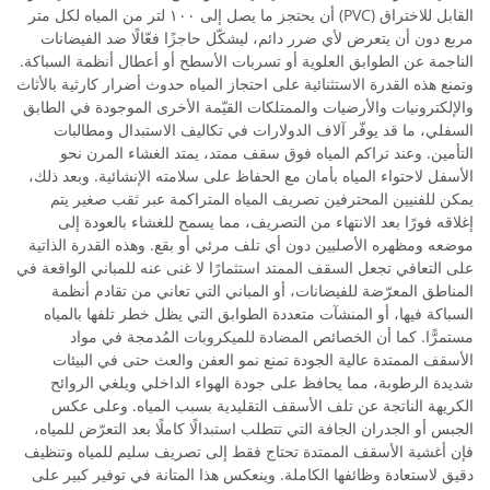
القابل للاختراق (PVC) أن يحتجز ما يصل إلى ١٠٠ لتر من المياه لكل متر
مربع دون أن يتعرض لأي ضرر دائم، ليشكّل حاجزًا فعّالًا ضد الفيضانات
الناجمة عن الطوابق العلوية أو تسربات الأسطح أو أعطال أنظمة السباكة.
وتمنع هذه القدرة الاستثنائية على احتجاز المياه حدوث أضرار كارثية بالأثاث
والإلكترونيات والأرضيات والممتلكات القيّمة الأخرى الموجودة في الطابق
السفلي، ما قد يوفّر آلاف الدولارات في تكاليف الاستبدال ومطالبات
التأمين. وعند تراكم المياه فوق سقف ممتد، يمتد الغشاء المرن نحو
الأسفل لاحتواء المياه بأمان مع الحفاظ على سلامته الإنشائية. وبعد ذلك،
يمكن للفنيين المحترفين تصريف المياه المتراكمة عبر ثقب صغير يتم
إغلاقه فورًا بعد الانتهاء من التصريف، مما يسمح للغشاء بالعودة إلى
موضعه ومظهره الأصليين دون أي تلف مرئي أو بقع. وهذه القدرة الذاتية
على التعافي تجعل السقف الممتد استثمارًا لا غنى عنه للمباني الواقعة في
المناطق المعرّضة للفيضانات، أو المباني التي تعاني من تقادم أنظمة
السباكة فيها، أو المنشآت متعددة الطوابق التي يظل خطر تلفها بالمياه
مستمرًّا. كما أن الخصائص المضادة للميكروبات المُدمجة في مواد
الأسقف الممتدة عالية الجودة تمنع نمو العفن والعث حتى في البيئات
شديدة الرطوبة، مما يحافظ على جودة الهواء الداخلي ويلغي الروائح
الكريهة الناتجة عن تلف الأسقف التقليدية بسبب المياه. وعلى عكس
الجبس أو الجدران الجافة التي تتطلب استبدالًا كاملًا بعد التعرّض للمياه،
فإن أغشية الأسقف الممتدة تحتاج فقط إلى تصريف سليم للمياه وتنظيف
دقيق لاستعادة وظائفها الكاملة. وينعكس هذا المتانة في توفير كبير على