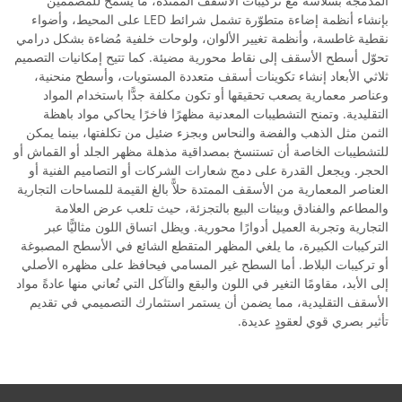
المدمجة بسلاسة مع تركيبات الأسقف الممتدة، ما يسمح للمصممين
بإنشاء أنظمة إضاءة متطوّرة تشمل شرائط LED على المحيط، وأضواء
نقطية غاطسة، وأنظمة تغيير الألوان، ولوحات خلفية مُضاءة بشكل درامي
تحوّل أسطح الأسقف إلى نقاط محورية مضيئة. كما تتيح إمكانيات التصميم
ثلاثي الأبعاد إنشاء تكوينات أسقف متعددة المستويات، وأسطح منحنية،
وعناصر معمارية يصعب تحقيقها أو تكون مكلفة جدًّا باستخدام المواد
التقليدية. وتمنح التشطيبات المعدنية مظهرًا فاخرًا يحاكي مواد باهظة
الثمن مثل الذهب والفضة والنحاس وبجزء ضئيل من تكلفتها، بينما يمكن
للتشطيبات الخاصة أن تستنسخ بمصداقية مذهلة مظهر الجلد أو القماش أو
الحجر. ويجعل القدرة على دمج شعارات الشركات أو التصاميم الفنية أو
العناصر المعمارية من الأسقف الممتدة حلاًّ بالغ القيمة للمساحات التجارية
والمطاعم والفنادق وبيئات البيع بالتجزئة، حيث تلعب عرض العلامة
التجارية وتجربة العميل أدوارًا محورية. ويظل اتساق اللون مثاليًّا عبر
التركيبات الكبيرة، ما يلغي المظهر المتقطع الشائع في الأسطح المصبوغة
أو تركيبات البلاط. أما السطح غير المسامي فيحافظ على مظهره الأصلي
إلى الأبد، مقاومًا التغير في اللون والبقع والتآكل التي تُعاني منها عادةً مواد
الأسقف التقليدية، مما يضمن أن يستمر استثمارك التصميمي في تقديم
تأثير بصري قوي لعقودٍ عديدة.