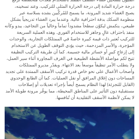
درجة حرارة المادة إلى درجة الحرارة المثلى للتركيب. وعند تسخينه،
يصبح الغشاء شديد المرونة، ما يسمح للمُركِّبين بشده بسلاسة عبر
منظومة السكك بدقة احترافية عالية. وعندما يبرد الغشاء تدريجياً بشكل
طبيعي، ينكمش ليكوّن سطحاً مشدوداً تماماً وخالياً من التجاعيد، يبدو وكأنه
منفذ باحتراف عالٍ وجاهز للاستخدام الفوري. وهذه العملية السريعة
للتركيب تُعتبر ذات قيمة كبيرة خاصةً في الممتلكات التجارية، والوحدات
المؤجرة، والأسر المزدحمة، حيث يؤدي التوقف الطويل عن الاستخدام
إلى إزعاجٍ كبيرٍ أو خسائر مالية جسيمة. كما أن طريقة التركيب النظيفة
تتيح لكم مواصلة الأنشطة الطبيعية في الغرف المجاورة أثناء سير العمل،
ولا يتطلب الأمر تنظيفاً موسعاً بعد الانتهاء. ويقدّر مديرو الممتلكات
وأصحاب الأعمال على نحو خاص قدرة تركيب الأسقف الممتدة على تجديد
المساحات دون إغلاق المرافق أو نقل العمليات. كما أن الطابع الوحدوي
(القابل للتجزئة) لهذا النظام يسمح أيضاً بإجراء تعديلات أو إصلاحات
مستقبلية دون التأثير على المناطق المحيطة، مما يوفّر مرونة طويلة الأمد
لا يمكن لأنظمة الأسقف التقليدية أن تُنافسها.