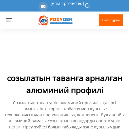
[email protected]
Баға сұрау
созылатын таванға арналған
алюминий профилі
Созылатын таван үшін алюминий профилі – қазіргі
заманғы ішкі көрініс жобалау мен құрылыс
технологиясындағы революциялық компонент. Бұл арнайы
алюминий рамасы созылатын тавандарды орнату үшін
негізгі тіреу жүйесі болып табылады және құрылымдық