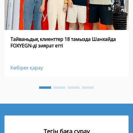
Тайваньдық клиенттер 18 тамызда Шанхайда
FOXYEGN-ді зиярат етті
Көбірек қарау
Тегін баға сұрау