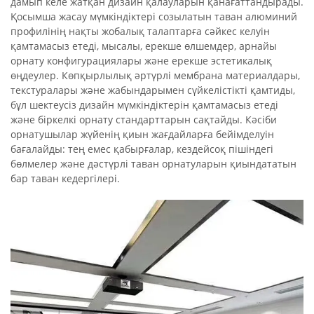
дамып келе жатқан дизайн қалауларын қанағаттандырады.
Қосымша жасау мүмкіндіктері созылатын таван алюминий
профилінің нақты жобалық талаптарға сәйкес келуін
қамтамасыз етеді, мысалы, ерекше өлшемдер, арнайы
орнату конфигурациялары және ерекше эстетикалық
өңдеулер. Көпқырлылық әртүрлі мембрана материалдары,
текстуралары және жабындарымен сүйкелістікті қамтиды,
бұл шектеусіз дизайн мүмкіндіктерін қамтамасыз етеді
және біркелкі орнату стандарттарын сақтайды. Кәсіби
орнатушылар жүйенің қиын жағдайларға бейімделуін
бағалайды: тең емес қабырғалар, кездейсоқ пішіндегі
бөлмелер және дәстүрлі таван орнатуларын қиындататын
бар таван кедергілері.