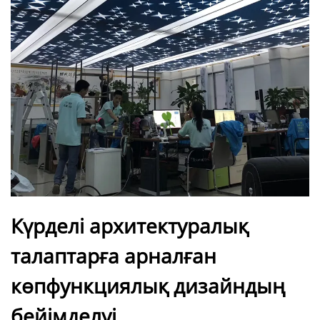
Күрделі архитектуралық
талаптарға арналған
көпфункциялық дизайндың
бейімделуі