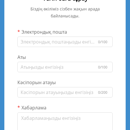
Біздің өкіліміз сізбен жақын арада
байланысады.
Электрондық пошта
0/100
Аты
0/100
Кәсіпорын атауы
0/200
Хабарлама