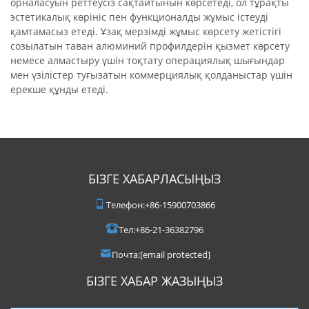
орналасуын реттеусіз сақтайтынын көрсетеді, ол тұрақты
эстетикалық көрініс пен функционалды жұмыс істеуді
қамтамасыз етеді. Ұзақ мерзімді жұмыс көрсету жетістігі
созылатын таван алюминий профилдерін қызмет көрсету
немесе алмастыру үшін тоқтату операциялық шығындар
мен үзілістер туғызатын коммерциялық қолданыстар үшін
ерекше құнды етеді.
БІЗГЕ ХАБАРЛАСЫҢЫЗ
Телефон:
+86-15900703866
Тел:
+86-21-36382796
Почта:
[email protected]
БІЗГЕ ХАБАР ЖАЗЫҢЫЗ