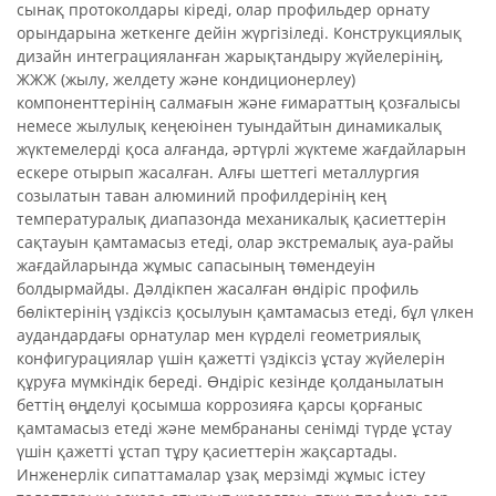
сынақ протоколдары кіреді, олар профильдер орнату
орындарына жеткенге дейін жүргізіледі. Конструкциялық
дизайн интеграцияланған жарықтандыру жүйелерінің,
ЖЖЖ (жылу, желдету және кондиционерлеу)
компоненттерінің салмағын және ғимараттың қозғалысы
немесе жылулық кеңеюінен туындайтын динамикалық
жүктемелерді қоса алғанда, әртүрлі жүктеме жағдайларын
ескере отырып жасалған. Алғы шеттегі металлургия
созылатын таван алюминий профилдерінің кең
температуралық диапазонда механикалық қасиеттерін
сақтауын қамтамасыз етеді, олар экстремалық ауа-райы
жағдайларында жұмыс сапасының төмендеуін
болдырмайды. Дәлдікпен жасалған өндіріс профиль
бөліктерінің үздіксіз қосылуын қамтамасыз етеді, бұл үлкен
аудандардағы орнатулар мен күрделі геометриялық
конфигурациялар үшін қажетті үздіксіз ұстау жүйелерін
құруға мүмкіндік береді. Өндіріс кезінде қолданылатын
беттің өңделуі қосымша коррозияға қарсы қорғаныс
қамтамасыз етеді және мембрананы сенімді түрде ұстау
үшін қажетті ұстап тұру қасиеттерін жақсартады.
Инженерлік сипаттамалар ұзақ мерзімді жұмыс істеу