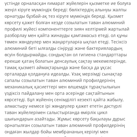
үстінде орналасқан ғимарат жүйелерін қызметке ие болуға
жеңіл кіруге мүмкіндік береді: бөліктердің алынуы жалпы
орнатуды бұзбай-ақ тез кіруге мүмкіндік береді. Қызмет
көрсету қажет болған кезде созылатын таван алюминий
профилі жүйесі компоненттерге зиян келтірмей жартылай
разборлау мен қайта жинауды қамтамасыз етеді, ол құны
төмен жөндеулер мен жаңартуларға ықпал етеді. Тесіксіз
алюминий беті ылғалды сіңіруді және бактериялардың
өсуін болдырмайды, сондықтан ол гигиена стандарттары
ерекше қатаң болатын денсаулық сақтау мекемелерінде,
тамақ қызметі аймақтарында және басқа да ұқсас
орталарда қолдануға идеалды. Ұзақ мерзімді сынақтар
сапалы созылатын таван алюминий профилдерінің
механикалық қасиеттері мен өлшемдік тұрақтылығын
үздіксіз пайдалану мен орта әсерінде сақтайтынын
көрсетеді. Бұл жүйенің сенімділігі кезекті қайта жабылу,
алмастыру немесе ірі жөндеулер қажет ететін дәстүрлі
таван жүйелерімен салыстырғанда өмірлік цикл
шығындарын азайтады. Жұмыс көрсету бақылауы дұрыс
орнатылған созылатын таван алюминий профилдерінің
ондаған жылдар бойы мембрананың керілуі мен