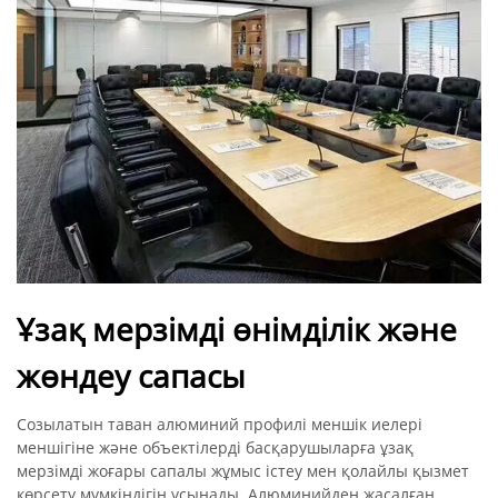
Ұзақ мерзімді өнімділік және
жөндеу сапасы
Созылатын таван алюминий профилі меншік иелері
меншігіне және объектілерді басқарушыларға ұзақ
мерзімді жоғары сапалы жұмыс істеу мен қолайлы қызмет
көрсету мүмкіндігін ұсынады. Алюминийден жасалған