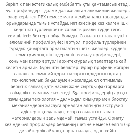
беріктік пен эстетикалық әмбебаптықты қамтамасыз етеді.
Бұл профильдер – дәлме-дәл жасалған алюминий желілері,
олар керілген ПВХ немесе мата мембраналы тавандарды
орындарында тығыз ұстайды, нәтижесінде кез келген ішкі
кеңістікті түрлендіретін салыстырмалы түрде тегіс,
кемшіліксіз беттер пайда болады. Созылатын таван үшін
алюминий профилі жүйесі әртүрлі профиль түрлерінен
тұрады: қабырғаға орнатылатын шеткі желілер, күрделі
геометриялық пішіндер үшін қосылу профильдері,
сонымен қатар әртүрлі архитектуралық талаптарға сай
келетін арнайы бұрышты бөліктер. Әрбір профиль жоғары
сапалы алюминий қорытпаларын қолданып қатаң
технологиялық бақылаумен жасалады, ол оптималды
беріктік-салмақ қатынасын және сыртқы факторларға
төзімділікті қамтамасыз етеді. Бұл профильдердің артқы
жағындағы технология – дәлме-дәл ойықтар мен блоктау
механизмдерін жасауға арналған алғыңғы экструзия
әдістерін қолданады; олар созылатын таван
материалдарын зақымдамай, тығыз ұстайды. Орнату
кезінде бұл профильдер бөлменің шетіне немесе белгілі бір
дизайнерлік аймаққа орнатылады, одан кейін