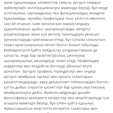
және құрылымдық элементтер сияқты әртүрлі ғимарат
жүйелерімен интеграциялануға мүмкіндік береді, бұл кезде
эстетикалық тартымдылық пен функционалдық өнімділік
бұзылмайды. Арнайы профильдер таза, үзіліссіз көрінісін
сақтай отырып, ішке орналасқан жарықтандыру
құрылғыларын, дыбыс шығарғыштарды, желдету
решеткаларын және қол жеткізу панельдерін ұяласып
орналастыруды қамтамасыз етеді, бұл сапалы созылатын
таван орнатуларының негізгі белгісі болып табылады.
Бейімделгіштік қайта жабдықтау қолданыстарына да
қатысты, онда бар архитектуралық шектеулер
шығармашылық шешімдерді талап етеді; профильдер
кедергілер мен кездейсоқ беттерді айналып өтуге
арналған. Әртүрлі профиль тереңдіктері мен ендері
әртүрлі мембрана түрлері мен орнату талаптарын
қанағаттандырады: жұқа декоративті плёнкалардан бастап,
қатты дыбыс сіңіретін қасиеттері бар қалың акустикалық
мембраналарға дейін. Жүйенің модульдік дизайн
философиясы келешекте өзгерістер мен кеңейтілулерді іске
асыруға мүмкіндік береді, бұл үлкен қайта құрылыс
жұмыстарынсыз кеңістіктің өзгеретін талаптары мен