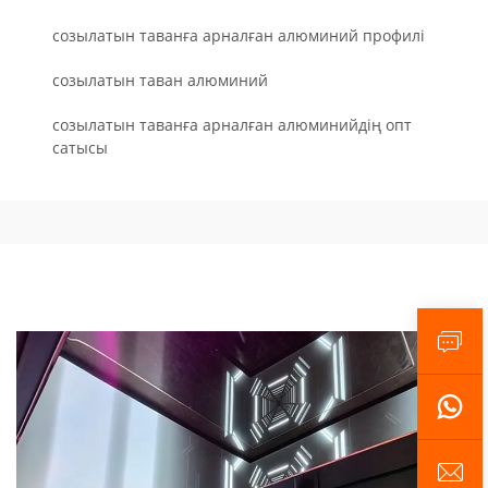
созылатын таванға арналған алюминий профилі
созылатын таван алюминий
созылатын таванға арналған алюминийдің опт
сатысы