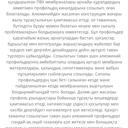
қыздырылған ПВХ мембраналары арнайы құралдардың
көмегімен профильдің каналдарына созылып, оған
блокталады. Алюминийден жасалған конструкция жоғары
жылу тұрақтылығын қамтамасыз етеді, ол таванның
бүтіндігін бұзуы мүмкін болатын кеңею мен сығылу
проблемаларын болдырмауға көмектеседі. Бұл профильдер
қарапайым жазық орнатулардан бастап, қисықтар,
бұрыштар мен интегралды жарықтандыру жүйелері бар
күрделі көп деңгейлі дизайндарға дейін әртүрлі таван
түрлерін қабылдайды. Созылатын таван үшін алюминий
профильдерінің әмбебаптығы олардың әртүрлі мембрана
материалдары, қалыңдық сипаттамалары және жабын
нұсқаларымен сыйласуына созылады. Сапалы
профильдердің ішкі беті салынған кезде және
пайдаланылған кезде мембрананың жыртылуын
болдырмайтындай тегіс болады. Дәлме-дәл жасалуы
профиль ұзындықтары бойынша тұрақты өлшемдерді
қамтамасыз етеді, нәтижесінде үздіксіз қосылулар мен
кәсіби деңгейдегі нәтижелерге қол жеткізіледі. Қазіргі
заманғы созылатын таван үшін алюминий профильдері
сондай-ақ оңай тазалауға қол жеткізу мен болашақта
жасалатын өзгерістерге арналған мүмкіндіктерді қамтиды,