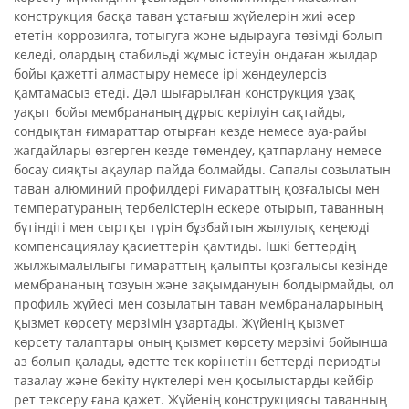
конструкция басқа таван ұстағыш жүйелерін жиі әсер
ететін коррозияға, тотығуға және ыдырауға төзімді болып
келеді, олардың стабильді жұмыс істеуін ондаған жылдар
бойы қажетті алмастыру немесе ірі жөндеулерсіз
қамтамасыз етеді. Дәл шығарылған конструкция ұзақ
уақыт бойы мембрананың дұрыс керілуін сақтайды,
сондықтан ғимараттар отырған кезде немесе ауа-райы
жағдайлары өзгерген кезде төмендеу, қатпарлану немесе
босау сияқты ақаулар пайда болмайды. Сапалы созылатын
таван алюминий профилдері ғимараттың қозғалысы мен
температураның тербелістерін ескере отырып, таванның
бүтіндігі мен сыртқы түрін бұзбайтын жылулық кеңеюді
компенсациялау қасиеттерін қамтиды. Ішкі беттердің
жылжымалылығы ғимараттың қалыпты қозғалысы кезінде
мембрананың тозуын және зақымдануын болдырмайды, ол
профиль жүйесі мен созылатын таван мембраналарының
қызмет көрсету мерзімін ұзартады. Жүйенің қызмет
көрсету талаптары оның қызмет көрсету мерзімі бойынша
аз болып қалады, әдетте тек көрінетін беттерді периодты
тазалау және бекіту нүктелері мен қосылыстарды кейбір
рет тексеру ғана қажет. Жүйенің конструкциясы таванның