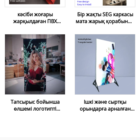
кәсіби жоғары
Бір жақты SEG каркасы
жарқылдаған ПВХ
мата жарық қорабының
созылатын төбе |
алюминий профилі
Таңдаулы шешімдер
жарнамалық жарық
және тегін үлгілер
қораптары сауда
орталықтары үшін
Тапсырыс бойынша
Ішкі және сыртқы
өлшемі логотипті
орындарға арналған
алюминий рамкамен
өздігінен тұратын
LED артқы
шамдық тақта,
жарықтандыру экраны
косметика, мейрамхана,
тұрғызылымы фондық
пиво мәзірінің тақтасы,