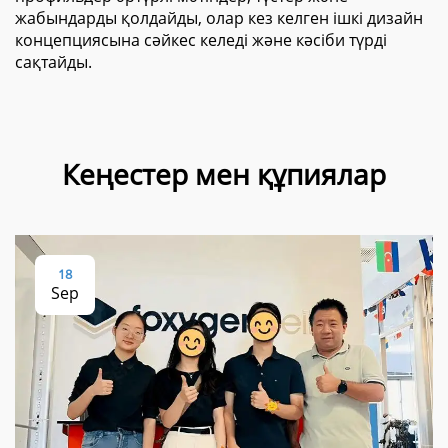
жабындарды қолдайды, олар кез келген ішкі дизайн
концепциясына сәйкес келеді және кәсіби түрді
сақтайды.
Кеңестер мен құпиялар
18
Sep