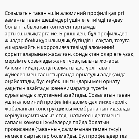
сауда көрмесі мата
алюминий рамалы LED
артқы планы Led артқы
шамдық тақта,
Созылатын таван үшін алюминий профилі қазіргі
жарықтандырылатын
жарнамалық мақсатта
заманғы таван шешімдері үшін өте тиімді таңдау
Seg жарық шамы
болып табылатын көптеген тартымды
қорапшасы
артықшылықтарға ие. Біріншіден, бұл профильдер
жылдар бойы құрылымдық бүтіндігін сақтап, тозуға
ұшырамайтын коррозияға төзімді алюминий
қорытпаларынан жасалған, сондықтан олар өте ұзақ
мерзімге созылады және тұрақтылығы жоғары.
Алюминийдің жеңіл салмағы дәстүрлі таван
жүйелерімен салыстырғанда орнатуды әлдеқайда
оңайлатады, бұл еңбек шығындары мен орнату
уақытын азайтады және ғимаратқа түсетін
құрылымдық жүктемені азайтады. Созылатын таван
үшін алюминий профилінің дәлме-дәл инженерлік
жобаланған конструкциясы мембрананың идеалды
керілуін қамтамасыз етеді, нәтижесінде төменгі
сапалы көмекші жүйелерде пайда болатын
провисание (таванның салмағынан төмен түсуі)
немесе қыртыстар болмайды. Бұл профильдер тез