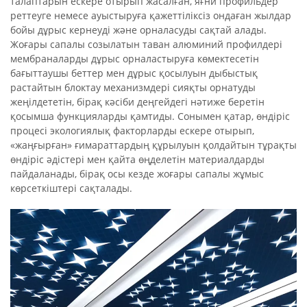
талаптарын ескере отырып жасалған, яғни профильдер
реттеуге немесе ауыстыруға қажеттіліксіз ондаған жылдар
бойы дұрыс кернеуді және орналасуды сақтай алады.
Жоғары сапалы созылатын таван алюминий профилдері
мембраналарды дұрыс орналастыруға көмектесетін
бағыттаушы беттер мен дұрыс қосылуын дыбыстық
растайтын блоктау механизмдері сияқты орнатуды
жеңілдететін, бірақ кәсіби деңгейдегі нәтиже беретін
қосымша функцияларды қамтиды. Сонымен қатар, өндіріс
процесі экологиялық факторларды ескере отырып,
«жаңғырған» ғимараттардың құрылуын қолдайтын тұрақты
өндіріс әдістері мен қайта өңделетін материалдарды
пайдаланады, бірақ осы кезде жоғары сапалы жұмыс
көрсеткіштері сақталады.