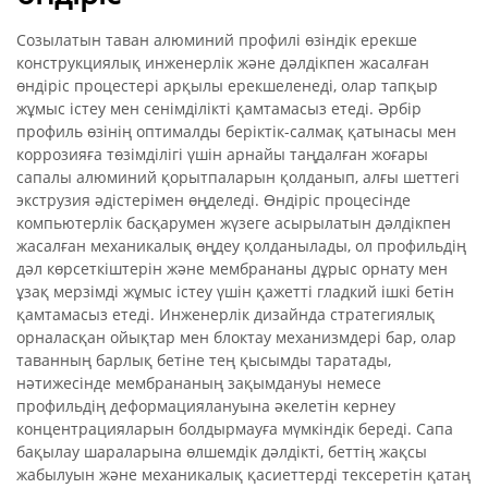
Созылатын таван алюминий профилі өзіндік ерекше
конструкциялық инженерлік және дәлдікпен жасалған
өндіріс процестері арқылы ерекшеленеді, олар тапқыр
жұмыс істеу мен сенімділікті қамтамасыз етеді. Әрбір
профиль өзінің оптималды беріктік-салмақ қатынасы мен
коррозияға төзімділігі үшін арнайы таңдалған жоғары
сапалы алюминий қорытпаларын қолданып, алғы шеттегі
экструзия әдістерімен өңделеді. Өндіріс процесінде
компьютерлік басқарумен жүзеге асырылатын дәлдікпен
жасалған механикалық өңдеу қолданылады, ол профильдің
дәл көрсеткіштерін және мембрананы дұрыс орнату мен
ұзақ мерзімді жұмыс істеу үшін қажетті гладкий ішкі бетін
қамтамасыз етеді. Инженерлік дизайнда стратегиялық
орналасқан ойықтар мен блоктау механизмдері бар, олар
таванның барлық бетіне тең қысымды таратады,
нәтижесінде мембрананың зақымдануы немесе
профильдің деформациялануына әкелетін кернеу
концентрацияларын болдырмауға мүмкіндік береді. Сапа
бақылау шараларына өлшемдік дәлдікті, беттің жақсы
жабылуын және механикалық қасиеттерді тексеретін қатаң