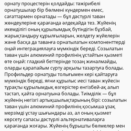
орнату процестерін қолдайды: тәжірибелі
орнатушылар бір бөлмені күндермен емес,
сағаттармен орнатады — бұл дәстүрлі таван
жөндеулеріне қарағанда әлдеқайда тез. Жүйенің
икемділігі оның құрылымдық бүтіндігін бұзбай,
жарықтандыру құрылғыларын, желдету жүйелерін
және басқа да таванға орнатылатын компоненттерді
оңай интеграциялауға мүмкіндік береді. Созылатын
таван үшін алюминий профилінің ұстайтын қызметі
өте оңай: гладкий беттерінде тозаң жиналмайды,
оларды қарапайым сүрту арқылы тазартуға болады.
Профильдер орнатуды толығымен кері қайтаруға
мүмкіндік береді, яғни құрылыс иесі таван жүйесін
тұрақты құрылымдық өзгерістер енгізбей-ақ алып
тастап, қайта орнатуына болады. Тиімділік — бұл
жүйенің негізгі артықшылықтарының бірі: созылатын
таван үшін алюминий профилінің қосымша ұзақ
мерзімді ұстау шығындары аз, ал оның қызмет
көрсету сапасы дәстүрлі альтернативаларға
қарағанда жоғары. Жүйенің бұрышты бөлмелер мен