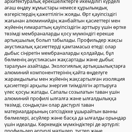
архитектуралық ерекшеліктерге икемділігі күрделі
ағаш өңдеу жұмыстары немесе құрылымдық
өзгерістердің қажеттілігін жояды. Өрт қауіпсіздігі
жағынан алюминийдің жанбайтын қасиеттері мен
жүйенің ғимараттың қауіпсіздігін арттыру үшін өртке
төзімді мембраналарды қосу мүмкіндігі ерекше
артықшылық болып табылады. Профильдер жақсы
акустикалық қасиеттерді қамтамасыз етеді: олар
дыбыс сіңіретін мембраналарды қолдайды, бұл
бөлменің акустикасын жақсартады және дыбыс
таралуын азайтады. Экологиялық артықшылықтарға
алюминий компоненттерінің қайта өңделуге
жарамдылығы мен жүйенің жақсартылған изоляция
қасиеттері арқылы энергия тиімділігін арттыруға
үлес қосуы жатады. Сапалы созылатын таван үшін
алюминий профилі ылғалға және ылғалдылыққа
төзімді, сондықтан олар дәстүрлі таван
материалдарының сәтсіздікке ұшырайтын ванны
бөлмелері, асүйлер және басқа да ылғалды орындар
үшін идеалды. Көркемдік мүмкіндіктері де әртүрлі:
профильдер әртүрлі мәтіндер, түстер және