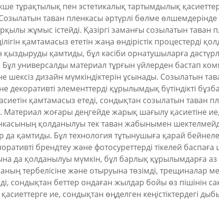
екше тұрақтылық пен эстетикалық тартымдылық қасиетте
озылатын таван пленкасы әртүрлі бөлме өлшемдерінде и
 арқылы жұмыс істейді. Қазіргі заманғы созылатын таван
ілігін қамтамасыз ететін жаңа өндірістік процестерді қо
 қыздыруды қамтиды, бұл кәсіби орнатушыларға дәстүрлі
і. Бұл универсалды материал тұрғын үйлерден бастап ком
әне шексіз дизайн мүмкіндіктерін ұсынады. Созылатын т
е декоративті элементтерді құрылымдық бүтіндікті бұзба
 қасиетін қамтамасыз етеді, сондықтан созылатын таван 
 Материал жоғары деңгейде жарық шағылу қасиетіне ие,
енкасының қолданылуы тек таван жабынымен шектелмейд
р да қамтиды. Бұл технология тұтынушыға қарай бейнеле
оративті брендтеу және фотосуреттерді тікелей баспаға 
 да қолданылуы мүмкін, бұл барлық құрылымдарға аз ғ
ның тербелісіне және отыруына төзімді, трещиналар мен
еді, сондықтан беттер ондаған жылдар бойы өз пішінін 
 қасиеттерге ие, сондықтан өңделген кеңістіктердегі ды