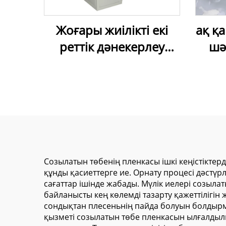
Жоғары жиілікті екі
ақ қ
реттік дәнекерлеу
шә
машинасы – ПВХ
ү
созылатын таван
ұзақ
пленкасы үшін
Созылатын төбенің пленкасы ішкі кеңістіктер
құнды қасиеттерге ие. Орнату процесі дәстүрл
сағаттар ішінде жабады. Мүлік иелері созыл
байланысты кең көлемді тазарту қажеттілігін
сондықтан плесеньнің пайда болуын болдырма
қызметі созылатын төбе пленкасын ылғалдыл