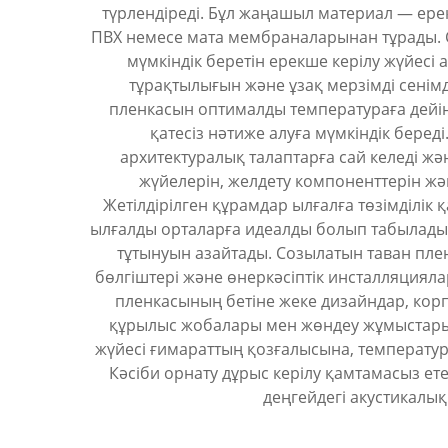
түрлендіреді. Бұл жаңашыл материал — ер
ПВХ немесе мата мембраналарынан тұрады. С
мүмкіндік беретін ерекше керілу жүйесі
тұрақтылығын және ұзақ мерзімді сенімд
пленкасын оптималды температураға дейін
қатесіз нәтиже алуға мүмкіндік беред
архитектуралық талаптарға сай келеді ж
жүйелерін, желдету компоненттерін жән
Жетілдірілген құрамдар ылғалға төзімділік
ылғалды орталарға идеалды болып табылады.
тұтынуын азайтады. Созылатын таван пл
бөлгіштері және өнеркәсіптік инсталляцияла
пленкасының бетіне жеке дизайндар, корп
құрылыс жобалары мен жөндеу жұмыстарына
жүйесі ғимараттың қозғалысына, температура
Кәсіби орнату дұрыс керілу қамтамасыз ет
деңгейдегі акустикалық