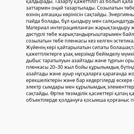
қалдырады. Тазарту қажеттілігі аз болып қал
заттармен оңай тазартылады. Созылатын төбе 
өзінің алғашқы көрінісін сақтайды. Энерги
пайда болады, бұл қыздыру мен салқындату
Материал интеграцияланған жарықтандыру жүй
дәстүрлі төбе жарықтандырғыштарымен байла
созылатын төбе пленкасы кез келген эстетика
Жүйенің кері қайтарылатын сипаты болашақта
қажеттіліктерге ұзақ мерзімді бейімделу мүмк
дыбыс таратылуын азайтады және тұрғын оры
пленкасы 20–30 жыл бойы құрылымдық бүтінді
азайтады және ауыр нұсқаларға қарағанда жоғ
ерекшеліктерін және бар кедергілерді ескере 
электр сымдары мен құрылымдық элементтерд
сақтайды. Өртке төзімділік қасиеттері қатаң 
объектілерде қолдануға қосымша қорғаныс пе