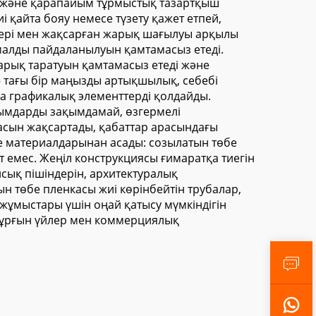
ады және қарапайым тұрмыстық тазартқыш
і қайта бояу немесе түзету қажет етпей,
тері мен жақсарған жарық шағылуы арқылы
алды пайдаланылуын қамтамасыз етеді.
арық таратуын қамтамасыз етеді және
 тағы бір маңызды артықшылық, себебі
ша графикалық элементтерді қолдайды.
ылымдарды зақымдамай, өзгермелі
икасын жақсартады, қабаттар арасындағы
е материалдарынан асады: созылатын төбе
 емес. Жеңіл конструкциясы ғимаратқа тиегін
исық пішіндерін, архитектуралық
ын төбе пленкасы жиі көрінбейтін трубалар,
жұмыстары үшін оңай қатысу мүмкіндігін
ды тұрғын үйлер мен коммерциялық