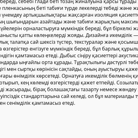
а береді, себебі глади беті тозаң жиналуына қарсы тұр
пленкасының беті табиғи түрде лекелерді тебеді және жи
яны үнемдеу артықшылықтары жақсарған изоляция қасиет
дың шығындарын азайтады және табиғи жарықтың максим
елерін орналастыруға мүмкіндік береді, бұл біркелкі ж
нысты қатты көлеңкелерді жояды. Дизайнға икемділік —
лық талапқа сай шексіз түстер, текстуралар және қосым
 өзгерістер енгізуге мүмкіндік береді, бұл барлық құр
індігін қамтамасыз етеді. Дыбыс сіңіру қасиеттері акуст
ндарда ыңғайлы орта құрады. Тұрақтылығы дәстүрлі төб
гі мен сыртқы көрінісін сақтайды, оның ауыстыруы қажет
ары өнімділік көрсетеді. Орнатуға икемділік бөлменің қ
отырып, кең көлемді өзгерістерді қажет етпейді. Созылат
і жасырады, бірақ болашақтағы тазарту немесе жөндеу 
қауіпсіздік стандарттарына сай келеді, ол бұл материал
н сенімділік қамтамасыз етеді.