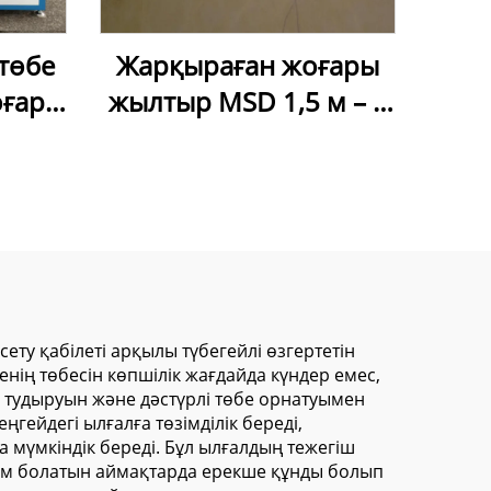
төбе
Жарқыраған жоғары
оғары
жылтыр MSD 1,5 м – 5
пісіру
м жылтыр таван
пленкасы, ПВХ лакты
фольга
ету қабілеті арқылы түбегейлі өзгертетін
менің төбесін көпшілік жағдайда күндер емес,
ң тудыруын және дәстүрлі төбе орнатуымен
гейдегі ылғалға төзімділік береді,
 мүмкіндік береді. Бұл ылғалдың тежегіш
сым болатын аймақтарда ерекше құнды болып