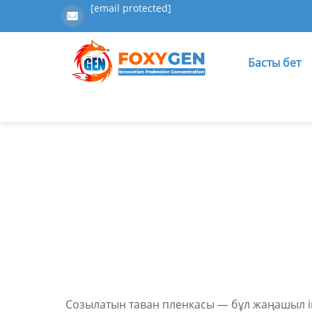
[email protected]
Басты бет
Созылатын таван пленкасы — бұл жаңашыл ішк