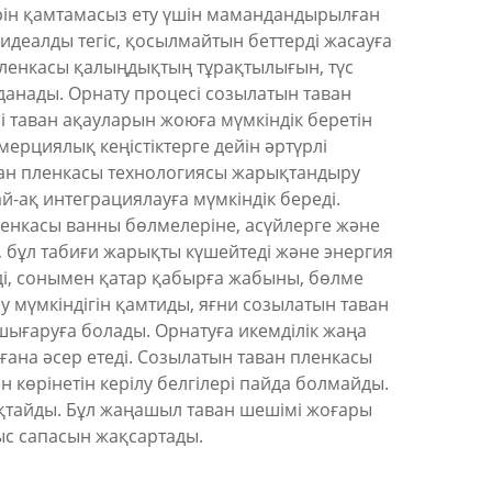
рін қамтамасыз ету үшін мамандандырылған
деалды тегіс, қосылмайтын беттерді жасауға
 пленкасы қалыңдықтың тұрақтылығын, түс
лданады. Орнату процесі созылатын таван
 таван ақауларын жоюға мүмкіндік беретін
мерциялық кеңістіктерге дейін әртүрлі
аван пленкасы технологиясы жарықтандыру
й-ақ интеграциялауға мүмкіндік береді.
пленкасы ванны бөлмелеріне, асүйлерге және
 бұл табиғи жарықты күшейтеді және энергия
і, сонымен қатар қабырға жабыны, бөлме
у мүмкіндігін қамтиды, яғни созылатын таван
шығаруға болады. Орнатуға икемділік жаңа
ана әсер етеді. Созылатын таван пленкасы
 көрінетін керілу белгілері пайда болмайды.
сақтайды. Бұл жаңашыл таван шешімі жоғары
быс сапасын жақсартады.