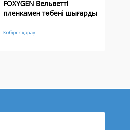
FO
FOXYGEN Вельветті
- Б
пленкамен төбені шығарды
Жа
Көбірек қарау
Көбі