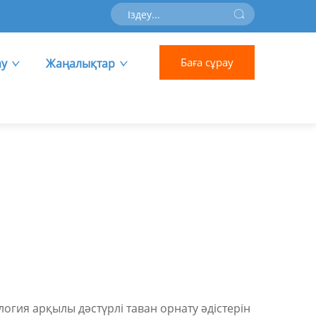
Баға сұрау
ау
Жаңалықтар
огия арқылы дәстүрлі таван орнату әдістерін