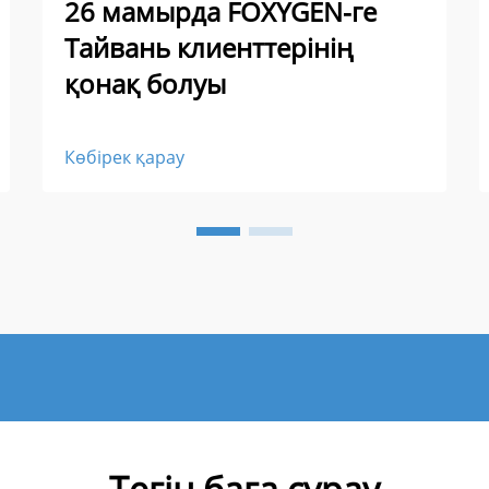
26 мамырда FOXYGEN-ге
Тайвань клиенттерінің
қонақ болуы
Көбірек қарау
Тегін баға сұрау