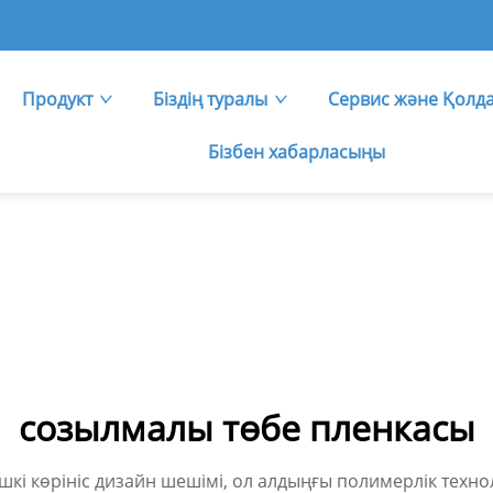
Продукт
Біздің туралы
Сервис және Қолд
Бізбен хабарласыңы
созылмалы төбе пленкасы
і көрініс дизайн шешімі, ол алдыңғы полимерлік технол