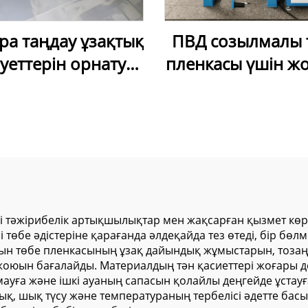
ара таңдау ұзақтық
ПВД созылмалы 
уеттерін орнату
пленкасы үшін ж
шін жұмсақ ПВХ
жиілікті екі басты 
тық шәуеті сапасы
машинасы
жоғары
ді тәжірибелік артықшылықтар мен жақсарған қызмет көрс
і төбе әдістеріне қарағанда әлдеқайда тез өтеді, бір бөл
атын төбе пленкасының ұзақ дайындық жұмыстарын, тоза
 жоюын бағалайды. Материалдың тән қасиеттері жоғары дең
уға және ішкі ауаның сапасын қолайлы деңгейде ұстауға
ық, шық түсу және температураның тербелісі әдетте ба