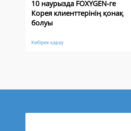
10 наурызда FOXYGEN-ге
Корея клиенттерінің қонақ
болуы
Көбірек қарау