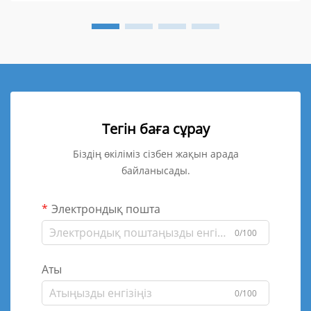
Тегін баға сұрау
Біздің өкіліміз сізбен жақын арада
байланысады.
Электрондық пошта
0/100
Аты
0/100