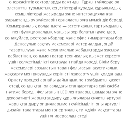
өнеркәсіптік секторларды қамтиды. Тұрғын үйлерде ол
элегантты тұрмыстық кеңістіктерді құрады, құрылымдық
кемшіліктерді жасырады және интеграцияланған
жарықтандыру жүйелерін орналастыруға мүмкіндік береді.
Коммерциялық қолданыста — эстетикалық тартымдылық
пен функционалдық маңызы зор болатын дүкендер,
қонақүйлер, ресторан-барлар және офис ғимараттары бар.
Денсаулық сақтау мекемелері материалдың оңай
тазартылуын және механикалық жабдықтарды жасыру
қабілетінен, сонымен қатар техникалық қызмет көрсету
үшін қолжетімділікті сақтаудан пайда көреді. Білім беру
мекемелері созылатын таван фольгасын акустикалық
жақсарту мен визуалды көріністі жақсарту үшін қолданады.
Орнату процесі арнайы дайындық пен жабдықты қажет
етеді, сондықтан ол саладағы стандарттарға сай кәсіби
нәтиже береді. Фольганың LED ленталары, шамдары және
декоративті жарықтандыру құрылғылары сияқты әртүрлі
жарықтандыру опцияларымен сүйісімділігі оны әртүрлі
дизайн талаптары мен энергиялық тиімділік мақсаттары
үшін универсалды етеді.