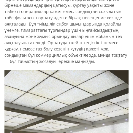
бірнеше мамандардың қатысуы, құрғау уақыты және
тізбекті операциялар қажет емес; сондықтан созылатын
төбе фольгасын орнату әдетте бір-ақ посещение кезінде
аяқталады. Бұл тиімділік еңбек шығындарында қолайлы
үнемге, ғимараттағы тұрғындар үшін ыңғайсыздықтың
азайуына және жұмыс орындаушылар үшін жобаның тез
аяқталуына әкеледі. Орнатудан кейін кеңістікті немесе
құрғау, немесе газ бөлу кезеңін күтудің қажеті жоқ,
сондықтан бұл коммерциялық объектілерде, мұнда тоқтату
— бұл табыстың жоғалуы, ерекше маңызды.