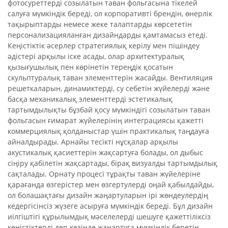
фотосуреттерді созылатын таван фольгасына тікелей
салуға мүмкіндік береді, ол корпоративті брендін, өнерлік
тақырыптарды немесе жеке талаптарды көрсететін
персонализацияланған дизайндарды қамтамасыз етеді.
Кеңістіктік әсерлер стратегиялық керілу мен пішіндеу
әдістері арқылы іске асады, олар архитектуралық
қызығушылық пен көрінетін тереңдік қосатын
скульптуралық таван элементтерін жасайды. Вентиляция
решеткаларын, динамиктерді, су себетін жүйелерді және
басқа механикалық элементтерді эстетикалық
тартымдылықты бұзбай қосу мүмкіндігі созылатын таван
фольгасын ғимарат жүйелерінің интеграциясы қажетті
коммерциялық қолданыстар үшін практикалық таңдауға
айналдырады. Арнайы тесікті нұсқалар арқылы
акустикалық қасиеттерін жақсартуға болады, ол дыбыс
сіңіру қабілетін жақсартады, бірақ визуалды тартымдылық
сақталады. Орнату процесі тұрақты таван жүйелеріне
қарағанда өзгерістер мен өзгертулерді оңай қабылдайды,
ол болашақтағы дизайн жаңартуларын ірі жөндеулердің
кедергісінсіз жүзеге асыруға мүмкіндік береді. Бұл дизайн
иілгіштігі құрылымдық мәселелерді шешуге қажеттіліксіз
кеңістіктерді дер кезінде жаңартуға мүмкіндік беретін