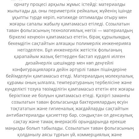
орнату процесі арқылы жұмыс істейді: материалды
жылытады да, оны периметрлік рейкалық жүйенің ішінде
ұқыпты түрде керіп, нәтижеде оптималды отыру мен
жоғары сапалы жабылу қамтамасыз етіледі. Созылатын
таван фольгасының технологиялық негізі — материалдың
біркелкі кеңеюін қамтамасыз ететін, бірақ құрылымдық
бекемдігін сақтайтын алғашқы полимерлік инженерияға
негізделген. Бұл инженерлік жетістік фольганың
қарапайым жазық беттерден бастап күрделі иілген
дизайнерлік шешімдер мен көп деңгейлі
конфигурацияларға дейін әртүрлі таван пішіндеріне
бейімделуін қамтамасыз етеді. Материалдың молекулалық
құрамы оның ылғалға, температураның тербелісіне және
күнделікті тозуға төзімділігін қамтамасыз ететін өте жоғары
беріктікке ие болуын қамтамасыз етеді. Қазіргі заманғы
созылатын таван фольгасында бактериялардың өсуін
тоқтататын және гигиеналық жағдайларды сақтайтын
антибактериалды қасиеттер бар, сондықтан ол денсаулық
сақтау және тамақ өнеркәсібі орындарында ерекше
маңызды болып табылады. Созылатын таван фольгасының
қолданылу аясы тұрғын үй, коммерциялық және