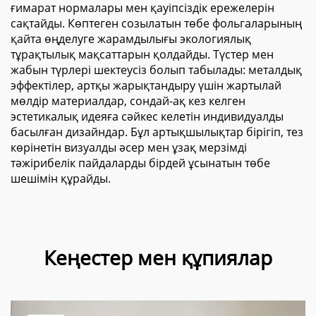
ғимарат нормалары мен қауіпсіздік ережелерін
сақтайды. Көптеген созылатын төбе фольгаларының
қайта өңделуге жарамдылығы экологиялық
тұрақтылық мақсаттарын қолдайды. Түстер мен
жабын түрлері шектеусіз болып табылады: металдық
эффектілер, артқы жарықтандыру үшін жартылай
мөлдір материалдар, сондай-ақ кез келген
эстетикалық идеяға сәйкес келетін индивидуалды
басылған дизайндар. Бұл артықшылықтар бірігіп, тез
көрінетін визуалды әсер мен ұзақ мерзімді
тәжірибелік пайдаларды бірдей ұсынатын төбе
шешімін құрайды.
Кеңестер мен құпиялар