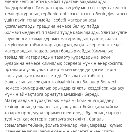
еденге келтірілетін қымбат тұратын зақымдарды
болдырмайды. Ғимараттарда кеңейу мен сығылуға әкелетін
температураның тербелістері созылатын төбенің фольгасы
үшін қауіп төндірмейді, себебі материал осы
қозғалыстарды трещина немесе бөліну пайда
болмайтындай етіп табиғи түрде қабылдайды. Ультракүлгін
сәулелерге төзімді құрамы материалдың түсінің солып
кетуін және табиғи жарыққа ұзақ уақыт әсер еткен кезде
материалдың нашарлауын болдырмайды. Химиялық
төзімділік материалдың тазарту құралдарына, асүй
буларына немесе химиялық әсерлері мүмкін өнеркәсіптік
орталарға ұзақ уақыт әсер еткен кезде де қасиеттерін
сақтауын қамтамасыз етеді. Созылатын төбенің
фольгасының соққыға төзімділігі оны балалар бөлмесі
немесе коммерциялық орындар сияқты кездейсоқ жанасу
мүмкін аймақтарға орнатуға мүмкіндік береді.
Материалдың тұрақтылық мерзімі бойынша қолдану
кезінде оның қолданысын ұзақ уақыт бойы қарапайым
тазарту процедураларымен шектеледі, бұл оның сыртқы
түрі мен қасиеттерін сақтауға жеткілікті. Сапалы
созылатын төбенің фольга жүйелері ұзақ мерзімді жұмыс
істеуіне өндірушілердің сенімін көрсететін кеңістіктік