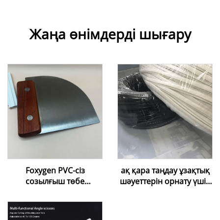
Жаңа өнімдерді шығару
Foxygen PVC-сіз
ақ қара таңдау ұзақтық
созылғыш төбе
шәуеттерін орнату үшін
пленкасы, Harppon суық
жұмсақ ПВХ ұзақтық
орнату
шәуеті сапасы жоғары
ыңғайландырғыштары,