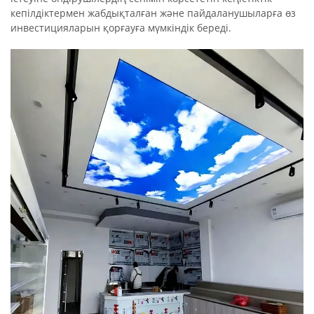
кепілдіктермен жабдықталған және пайдаланушыларға өз
инвестицияларын қорғауға мүмкіндік береді.