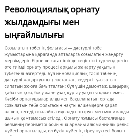
Революциялық орнату
жылдамдығы мен
ыңғайлылығы
Созылатын төбенің фольгасы — дәстүрлі төбе
жұмыстарына қарағанда апталарға созылатын жаңарту
мерзімдерін бірнеше сағат ішінде кеңістікті түрлендіретін
өте тиімді орнату процесі арқылы жаңарту уақытын
түбегейлі өзгертеді. Бұл инновациялық тәсіл төбенің
дәстүрлі жаңартуының ластанған, кедергі туғызатын
сипатын жоюға бағытталған: бұл үшін демонтаж, шаңырақ
қабатын қою, бояу және ұзақ құрғау уақыты қажет емес.
Кәсіби орнатушылар алдымен бақыланатын ортада
созылатын төбе фольгасын нақты өлшемдерге қарап
өлшеп, кеседі, осылайша идеалды отыруы мен минималды
шығын қамтамасыз етіледі. Орнату жұмысы басталғанда
бөлменің периметрі бойынша арнайы алюминийлік рельс
жүйесі орнатылады, ол бүкіл жүйенің тіреу нүктесі болып