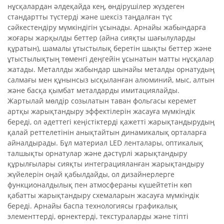
нұсқалардан әлдеқайда кең, өндірушілер жүздеген
стандартты түстерді және шексіз таңдалған түс
сәйкестендіру мүмкіндігін ұсынады. Арнайы жабындарға
жоғары жарқылды беттер (айна сияқты шағылуларды
құратын), шамалы ұтыстылық беретін шықты беттер және
ұтыстылықтың төменгі деңгейін ұсынатын матты нұсқалар
жатады. Металлды жабындар шынайы металды орнатудың
салмағы мен құнынсыз ысқыланған алюминий, мыс, алтын
және басқа қымбат металдарды имитациялайды.
Жартылай мөлдір созылатын таван фольгасы керемет
артқы жарықтандыру эффектілерін жасауға мүмкіндік
береді, ол әдеттегі кеңістіктерді қажетті жарықтандырудың
қалай реттелетінін анықтайтын динамикалық орталарға
айналдырады. Бұл материал LED ленталары, оптикалық
талшықты орнатулар және дәстүрлі жарықтандыру
құрылғылары сияқты интеграцияланған жарықтандыру
жүйелерін оңай қабылдайды, ол дизайнерлерге
функционалдылық пен атмосфераны күшейтетін көп
қабатты жарықтандыру схемаларын жасауға мүмкіндік
береді. Арнайы баспа технологиясы графикалық
элементтерді, өрнектерді, текстураларды және тіпті