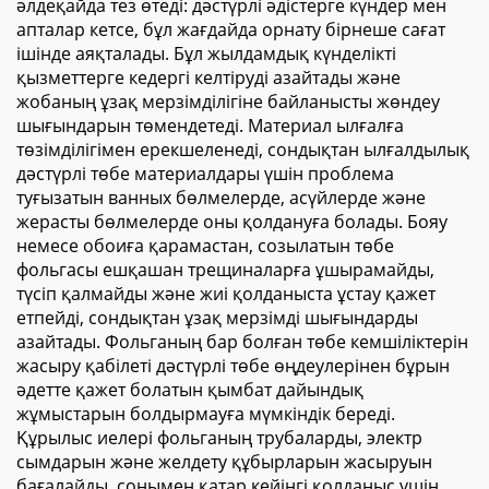
әлдеқайда тез өтеді: дәстүрлі әдістерге күндер мен
апталар кетсе, бұл жағдайда орнату бірнеше сағат
ішінде аяқталады. Бұл жылдамдық күнделікті
қызметтерге кедергі келтіруді азайтады және
жобаның ұзақ мерзімділігіне байланысты жөндеу
шығындарын төмендетеді. Материал ылғалға
төзімділігімен ерекшеленеді, сондықтан ылғалдылық
дәстүрлі төбе материалдары үшін проблема
туғызатын ванных бөлмелерде, асүйлерде және
жерасты бөлмелерде оны қолдануға болады. Бояу
немесе обоиға қарамастан, созылатын төбе
фольгасы ешқашан трещиналарға ұшырамайды,
түсіп қалмайды және жиі қолданыста ұстау қажет
етпейді, сондықтан ұзақ мерзімді шығындарды
азайтады. Фольганың бар болған төбе кемшіліктерін
жасыру қабілеті дәстүрлі төбе өңдеулерінен бұрын
әдетте қажет болатын қымбат дайындық
жұмыстарын болдырмауға мүмкіндік береді.
Құрылыс иелері фольганың трубаларды, электр
сымдарын және желдету құбырларын жасыруын
бағалайды, сонымен қатар кейінгі қолданыс үшін