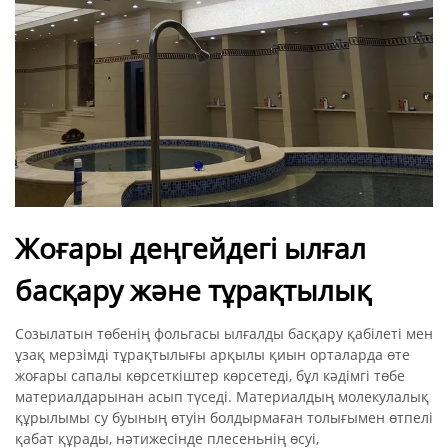
Жоғары деңгейдегі ылғал
басқару және тұрақтылық
Созылатын төбенің фольгасы ылғалды басқару қабілеті мен
ұзақ мерзімді тұрақтылығы арқылы қиын орталарда өте
жоғары сапалы көрсеткіштер көрсетеді, бұл кәдімгі төбе
материалдарынан асып түседі. Материалдың молекулалық
құрылымы су буының өтуін болдырмаған толығымен өтпелі
қабат құрады, нәтижесінде плесеньнің өсуі,