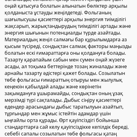
оңай қатысуға болатын алынатын бөліктер арқылы
қолданыста ұстауды жеңілдетеді. Фольганың
шағылысушы қасиеттері арқылы энергия тиімділігі
жақсарып, жарықтандырудың тиімділігі артады және
энергия шығынын потенциалды түрде азайтады.
Материалдың жеңіл салмағы бар құрылымдарға аз
қысым түсіреді, сондықтан салмақ факторы маңызды
болатын ескі ғимараттарға оны қолдануға болады.
Тазарту қарапайым сабын мен сумен оңай жүзеге
асады, ал тоқыма беттерінде тозаң жиналады және
арнайы тазарту әдістері қажет болады. Созылатын
төбе фольгасы ғимараттың отыруы мен жылулық
кеңеюін қабылдай алады және көрінетін
зақымдануға ұшырамайды, сондықтан оның ұзақ
мерзімді түрі сақталады. Дыбыс сіңіру қасиеттері
едендер арасындағы дыбыс таратылуын азайтып,
тұрғындар мен жұмыс істейтін адамдар үшін
ыңғайлы орта құрады. Өрт қауіпсіздігі бойынша
стандарттарға сай келу қауіпсіздікке кепілдік береді,
себебі сапалы созылатын төбе фольгасы қатаң