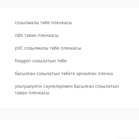
созылмалы төбе пленкасы
пВХ таван пленкасы
pVC созылмалы төбе пленкасы
foxygen созылатын төбе
басылған созылатын төбеге арналған пленка
ультракүлгін сәулелерімен басылған созылатын
таван пленкасы