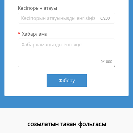
Кәсіпорын атауы
0/200
Хабарлама
0/1000
Жіберу
созылатын таван фольгасы