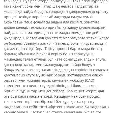
табылады. Бұл рельстерді орнату үшін тек негізгі құралдар
ғана қажет, сонымен қатар шаң немесе қалдықтар аз
мөлшерде пайда болады, сондықтан қолданушылар орнату
процесі кезінде көршілес аймақтарда қалуы мүмкін.
Созылатын төбе фольгасы алдын ала кесіліп, орнатуға
дайын келеді; техниктер арнайы қыздыру құрылғыларын
пайдаланып, материалды оптималды икемділікке дейін
қыздырады. Материал қажетті температураға жеткен кезде
ол біркелкі созылуға жеткілікті икемді болып, құрылымдық
қасиеттерін сақтайды. Тарту процесі барысында беттің
барлық аймағына біркелкі керілу күшін тарату үшін
мамандық талап етіледі, бұл қате орнатудың алдын алуға,
қатты қыртыстар мен салынулардың пайда болуын
болдырмауға, соның нәтижесінде соңғы көріністің сапасын
қамтамасыз етуге мүмкіндік береді. Жетілдірілген өлшеу
әдістері мен компьютерлік көмекпен жобалау (CAD)
көмегімен кез-келген күрделі пішіндегі бөлмелер мен
бірнеше бұрыштар мен деңгейлері бар кеңістіктерге дәл
отыруы қамтамасыз етіледі. Қыздыру мен созу процесі
толығымен керілген, біртекті бет құрады, ол орнату
аяқталғаннан кейін тіпті «біртекті» және «кәсіби аяқталған»
көрініс береді. Дәстүрлі әдістерге қарағанда, бұл әдісте