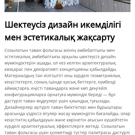
Шектеусіз дизайн икемділігі
мен эстетикалық жақсарту
Созылатын таван фольгасы өзінің әмбебаптығы мен
эстетикалық әмбебаптығы арқылы шектеусіз дизайн
мүмкіндіктерін ашады, ол кез келген архитектуралық
көзқарас пен декоративті концепцияны қабылдайды.
Материалдың тән иілгіштігі оны күрделі геометриялық
кеңістіктерге, соның ішінде қисық беттерге, күмбезді
аймақтарға, еңісті тавандарға және көп деңгейлі
конфигурацияларға орнатуға мүмкіндік береді — бұл
дәстүрлі таван өңдеулері үшін қиындық туғызады.
Дизайнерлер әртүрлі таван биіктіктері мен бұрыштары
арасында үздіксіз өтулер жасау мүмкіндігін бағалайды, олар
кеңістіктің қабылдауын және көрінетін ағысын күшейтетін
күрделі архитектуралық эффектілерге жетеді. Созылатын
таван фольгасы үшін қолжетімді түстер палитрасы дәстүрлі