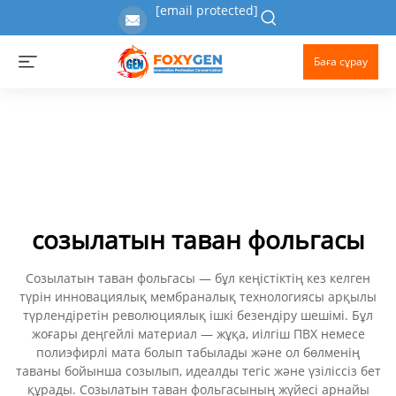
[email protected]
Баға сұрау
созылатын таван фольгасы
Созылатын таван фольгасы — бұл кеңістіктің кез келген
түрін инновациялық мембраналық технологиясы арқылы
түрлендіретін революциялық ішкі безендіру шешімі. Бұл
жоғары деңгейлі материал — жұқа, иілгіш ПВХ немесе
полиэфирлі мата болып табылады және ол бөлменің
таваны бойынша созылып, идеалды тегіс және үзіліссіз бет
құрады. Созылатын таван фольгасының жүйесі арнайы