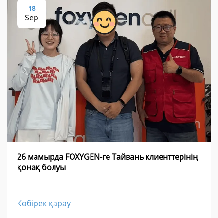
18
Sep
26 мамырда FOXYGEN-ге Тайвань клиенттерінің
қонақ болуы
Көбірек қарау