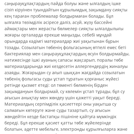
саңырауқұлақтардың пайда болуы және ылғалдың ішке
сізіп кіруінен туындайтын құрылымдық зақымдану сияқты
кең тараған проблемалар болдырмаған болады. Бұл
ылғалға төзімділік әсіресе дәліз, асүй, жүзу бассейні
аймақтары мен жерасты бөлмелер сияқты ылғалдылығы
жоғары орталарда ерекше маңызды, себебі мұндай
орындарда кәдімгі материалдар жиі уақытынан бұрын
тозады. Созылатын төбенің фольгасының өтпелі емес беті
бактериялар мен саңырауқұлақтардың өсуін болдырмайды,
нәтижесінде ішкі ауаның сапасы жақсарып, поралы төбе
материалдарында жиі кездесетін аллергендердің жиналуы
азаяды. Жоғарыдан су ағып шыққан жағдайда созылатын
төбенің фольгасы суды ұстап тұратын қорғаныс жүйесі
ретінде қызмет етеді: ол төменгі бөлменің бірден
зақымдануын болдырмай, су көлемін ұстап тұрады, бұл су
ағысын анықтау мен жөндеу үшін қажетті уақыт береді.
Материалдың серпімділік қасиеттері оны уақытша су
салмағын көтеруге және суды тазартып, су ағысын
жөндейтін кезде бастапқы пішініне қайтуға мүмкіндік
береді. Бұл ерекше қасиет қатты төбе жүйелерінде
болатын, әдетте мебельге, электронды құрылғыларға және