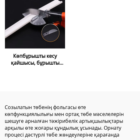
шпатель, орнату
құралдары, шпатель
Көпбұрышты кесу
қайшысы, бұрышты
реттеуге болатын
митерлық кабельдік
қайшы (созылатын
таван жасау үшін)
Созылатын төбенің фольгасы өте
көпфункциялылығы мен ортақ төбе мәселелерін
шешуге арналған тәжірибелік артықшылықтары
арқылы өте жоғары құндылық ұсынады. Орнату
процесі дәстүрлі төбе жөндеулеріне қарағанда