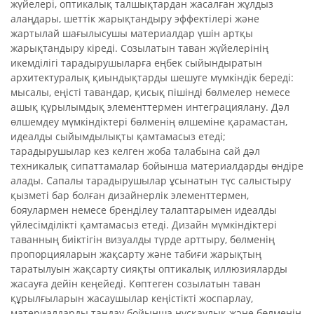
жүйелері, оптикалық талшықтардан жасалған жұлдыз
алаңдары, шеттік жарықтандыру эффектілері және
жартылай шағылысушы материалдар үшін артқы
жарықтандыру кіреді. Созылатын таван жүйелерінің
икемділігі тарадырушыларға еңбек сыйындыратын
архитектуралық қиындықтарды шешуге мүмкіндік береді:
мысалы, еңісті тавандар, қисық пішінді бөлмелер немесе
ашық құрылымдық элементтермен интеграциялану. Дәл
өлшемдеу мүмкіндіктері бөлменің өлшеміне қарамастан,
идеалды сыйымдылықты қамтамасыз етеді;
тарадырушылар кез келген жоба талабына сай дәл
техникалық сипаттамалар бойынша материалдарды өндіре
алады. Сапалы тарадырушылар ұсынатын түс салыстыру
қызметі бар болған дизайнерлік элементтермен,
бояулармен немесе бренділеу талаптарымен идеалды
үйлесімділікті қамтамасыз етеді. Дизайн мүмкіндіктері
таванның биіктігін визуалды түрде арттыру, бөлменің
пропорцияларын жақсарту және табиғи жарықтың
таратылуын жақсарту сияқты оптикалық иллюзияларды
жасауға дейін кеңейеді. Көптеген созылатын таван
құрылғыларын жасаушылар кеңістікті жоспарлау,
материалдарды таңдау бойынша нұсқаулық және бөлменің