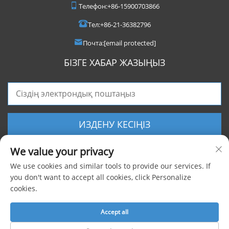
Телефон:
+86-15900703866
Тел:
+86-21-36382796
Почта:
[email protected]
БІЗГЕ ХАБАР ЖАЗЫҢЫЗ
ИЗДЕНУ КЕСІҢІЗ
We value your privacy
We use cookies and similar tools to provide our services. If
you don't want to accept all cookies, click Personalize
cookies.
Барлық құқықтар сақталған © 2025 Shanghai Foxygen Industrial Co., Ltd.
|
Жеке деректерді қорғау саясаты
Accept all