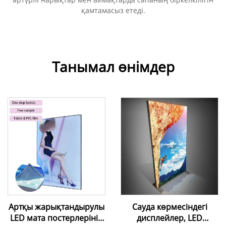
қамтамасыз етеді.
Танымал өнімдер
Артқы жарықтандырулы
Сауда көрмесіндегі
LED мата постерлерінің
дисплейлер, LED