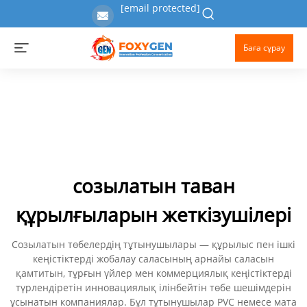
[email protected]
Баға сұрау
созылатын таван
құрылғыларын жеткізушілері
Созылатын төбелердің тұтынушылары — құрылыс пен ішкі
кеңістіктерді жобалау саласының арнайы саласын
қамтитын, тұрғын үйлер мен коммерциялық кеңістіктерді
түрлендіретін инновациялық ілінбейтін төбе шешімдерін
ұсынатын компаниялар. Бұл тұтынушылар PVC немесе мата