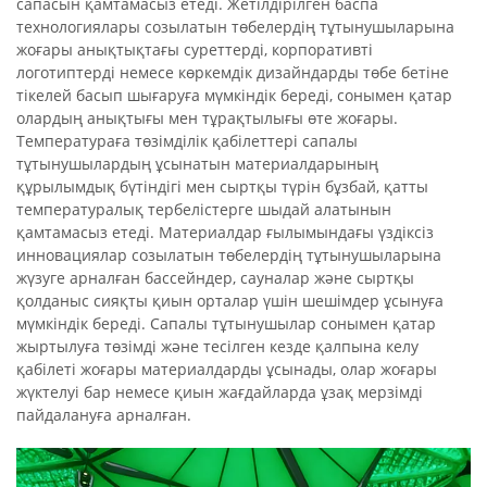
сапасын қамтамасыз етеді. Жетілдірілген баспа
технологиялары созылатын төбелердің тұтынушыларына
жоғары анықтықтағы суреттерді, корпоративті
логотиптерді немесе көркемдік дизайндарды төбе бетіне
тікелей басып шығаруға мүмкіндік береді, сонымен қатар
олардың анықтығы мен тұрақтылығы өте жоғары.
Температураға төзімділік қабілеттері сапалы
тұтынушылардың ұсынатын материалдарының
құрылымдық бүтіндігі мен сыртқы түрін бұзбай, қатты
температуралық тербелістерге шыдай алатынын
қамтамасыз етеді. Материалдар ғылымындағы үздіксіз
инновациялар созылатын төбелердің тұтынушыларына
жүзуге арналған бассейндер, сауналар және сыртқы
қолданыс сияқты қиын орталар үшін шешімдер ұсынуға
мүмкіндік береді. Сапалы тұтынушылар сонымен қатар
жыртылуға төзімді және тесілген кезде қалпына келу
қабілеті жоғары материалдарды ұсынады, олар жоғары
жүктелуі бар немесе қиын жағдайларда ұзақ мерзімді
пайдалануға арналған.