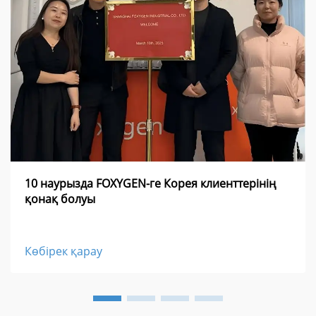
10 наурызда FOXYGEN-ге Корея клиенттерінің
қонақ болуы
Көбірек қарау