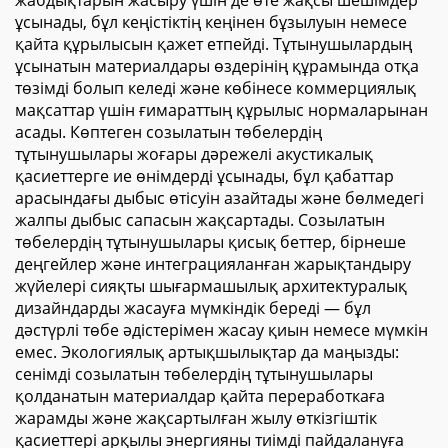
жабдықтарын жасыру үшін де өте жақсы шешімдер
ұсынады, бұл кеңістіктің кеңінен бұзылуын немесе
қайта құрылысын қажет етпейді. Тұтынушылардың
ұсынатын материалдары өздерінің құрамында отқа
төзімді болып келеді және көбінесе коммерциялық
мақсаттар үшін ғимараттың құрылыс нормаларынан
асады. Көптеген созылатын төбелердің
тұтынушылары жоғары дәрежелі акустикалық
қасиеттерге ие өнімдерді ұсынады, бұл қабаттар
арасындағы дыбыс өтісуін азайтады және бөлмедегі
жалпы дыбыс сапасын жақсартады. Созылатын
төбелердің тұтынушылары қисық беттер, бірнеше
деңгейлер және интеграцияланған жарықтандыру
жүйелері сияқты шығармашылық архитектуралық
дизайндарды жасауға мүмкіндік береді — бұл
дәстүрлі төбе әдістерімен жасау қиын немесе мүмкін
емес. Экологиялық артықшылықтар да маңызды:
сенімді созылатын төбелердің тұтынушылары
қолданатын материалдар қайта переработкаға
жарамды және жақсартылған жылу өткізгіштік
қасиеттері арқылы энергияны тиімді пайдалануға