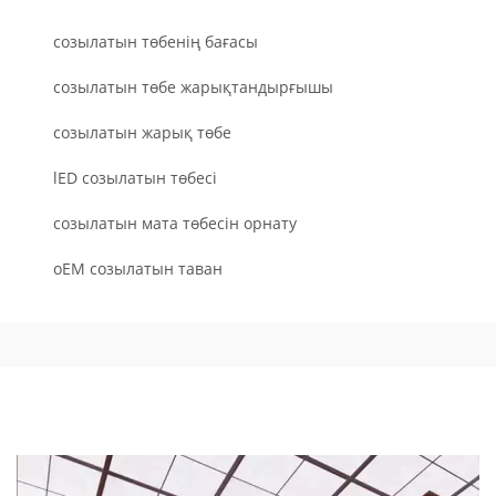
созылатын төбенің бағасы
созылатын төбе жарықтандырғышы
созылатын жарық төбе
lED созылатын төбесі
созылатын мата төбесін орнату
oEM созылатын таван