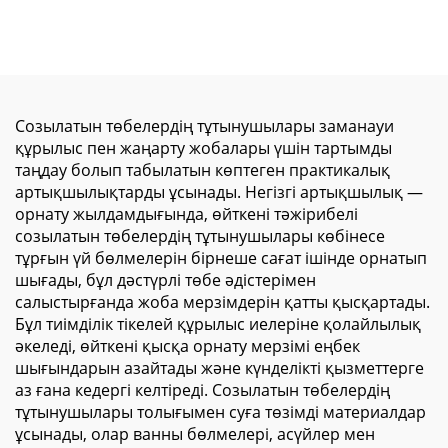
рамасыз сыртқы
жарнамалық алюминий
шамдық тақта, сыртқы
рамасыз шамдық тақта,
SEG жарық шамдық
ішкі орындарға
тақтасы, жарнамалық
арналған LED тұрақ,
жарық шамдық тақталар
жарнамалық мата
шамдық тақта
Созылатын төбелердің тұтынушылары заманауи
құрылыс пен жаңарту жобалары үшін тартымды
таңдау болып табылатын көптеген практикалық
артықшылықтарды ұсынады. Негізгі артықшылық —
орнату жылдамдығында, өйткені тәжірибелі
созылатын төбелердің тұтынушылары көбінесе
тұрғын үй бөлмелерін бірнеше сағат ішінде орнатып
шығады, бұл дәстүрлі төбе әдістерімен
салыстырғанда жоба мерзімдерін қатты қысқартады.
Бұл тиімділік тікелей құрылыс иелеріне қолайлылық
әкеледі, өйткені қысқа орнату мерзімі еңбек
шығындарын азайтады және күнделікті қызметтерге
аз ғана кедергі келтіреді. Созылатын төбелердің
тұтынушылары толығымен суға төзімді материалдар
ұсынады, олар ванны бөлмелері, асүйлер мен