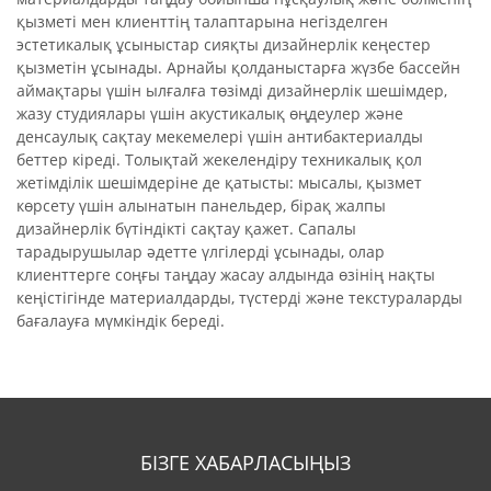
қызметі мен клиенттің талаптарына негізделген
эстетикалық ұсыныстар сияқты дизайнерлік кеңестер
қызметін ұсынады. Арнайы қолданыстарға жүзбе бассейн
аймақтары үшін ылғалға төзімді дизайнерлік шешімдер,
жазу студиялары үшін акустикалық өңдеулер және
денсаулық сақтау мекемелері үшін антибактериалды
беттер кіреді. Толықтай жекелендіру техникалық қол
жетімділік шешімдеріне де қатысты: мысалы, қызмет
көрсету үшін алынатын панельдер, бірақ жалпы
дизайнерлік бүтіндікті сақтау қажет. Сапалы
тарадырушылар әдетте үлгілерді ұсынады, олар
клиенттерге соңғы таңдау жасау алдында өзінің нақты
кеңістігінде материалдарды, түстерді және текстураларды
бағалауға мүмкіндік береді.
БІЗГЕ ХАБАРЛАСЫҢЫЗ