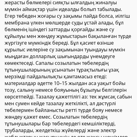
жерасты бөлмелері сияқты ылғалдың жиналуы
мүмкін аймақтар үшін идеалды болып табылады.
Егер төбеден жоғары су зақымы пайда болса, иілгіш
мембрана үлкен мөлшерде суды ұстай алады, бұл
бөлменің ішіндегі заттарды қорғайды және су
құйылуы мен жөндеу жұмыстарын бақыланған түрде
жүргізуге мүмкіндік береді. Бұл қасиет өзінше
құрылыс иелеріне су зақымынан туындауы мүмкін
мыңдаған долларлық шығындарды үнемдеуге
көмектеседі. Сапалы созылатын төбелердің
тұтынушыларының ұсынатын тұрақтылығы ұзақ
мерзімді пайдалылықты қамтамасыз етеді:
материалдар әдетте 10–15 жылдан аса уақыт бойы
тозу, салыну немесе бояуының бұзылуы белгілерін
көрсетпейді. Тазалау қажеттілігі аз: тек жұмсақ сабын
мен сумен кейде тазалау жеткілікті, ал дәстүрлі
төбелермен байланысты ретті түрде бояу немесе
жөндеу қажет емес. Созылатын төбелердің
тұтынушылары бар төбелердегі кемшіліктерді,
трубаларды, желдеткіш жүйелерді және электр