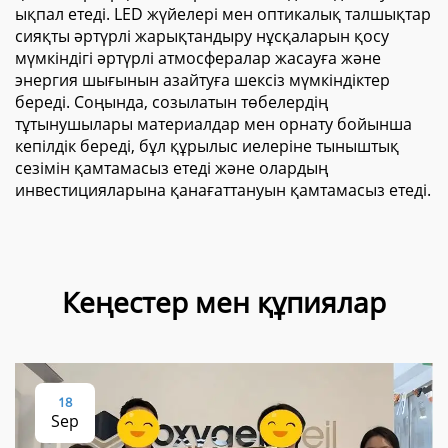
ықпал етеді. LED жүйелері мен оптикалық талшықтар
сияқты әртүрлі жарықтандыру нұсқаларын қосу
мүмкіндігі әртүрлі атмосфералар жасауға және
энергия шығынын азайтуға шексіз мүмкіндіктер
береді. Соңында, созылатын төбелердің
тұтынушылары материалдар мен орнату бойынша
кепілдік береді, бұл құрылыс иелеріне тыныштық
сезімін қамтамасыз етеді және олардың
инвестицияларына қанағаттануын қамтамасыз етеді.
Кеңестер мен құпиялар
18
Sep