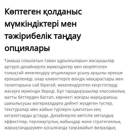
Көптеген қолданыс
мүмкіндіктері мен
тәжірибелік таңдау
опциялары
Тамаша созылатын таван құрылғыларын жасаушылар
әртүрлі дизайнерлік мүмкіндіктер мен кеңейтілген
толықтай жекелендіру опцияларын ұсыну арқылы ерекше
ерекшеленеді, олар клиенттерге өзіндік көзқарастары мен
талаптарына сай бірегей, жекелендірілген кеңістіктерді
жасауға мүмкіндік береді. Бұл тарадырушылар классикалық
матты беттерден бастап, көрнекті жоғары-жарқырағыш
шағылысушы материалдарға дейінгі жүздеген түстер,
текстуралар мен жабын түрлерін қамтитын кең
каталогтарды ұстауда. Дизайнерлік көптілік металдық
эффектілер, перламутрлық жабындар және стратегиялық
жарықтандырумен қосылғанда таңғажайып визуалдық