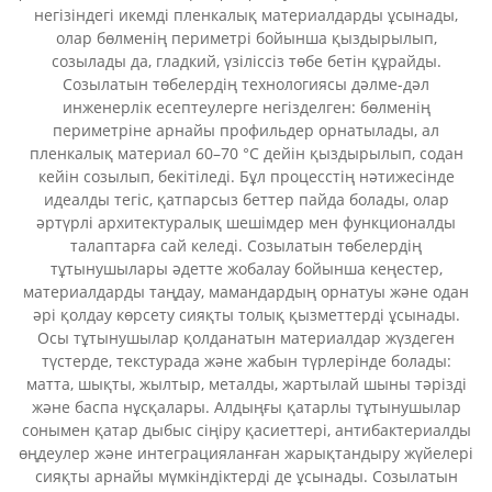
негізіндегі икемді пленкалық материалдарды ұсынады,
олар бөлменің периметрі бойынша қыздырылып,
созылады да, гладкий, үзіліссіз төбе бетін құрайды.
Созылатын төбелердің технологиясы дәлме-дәл
инженерлік есептеулерге негізделген: бөлменің
периметріне арнайы профильдер орнатылады, ал
пленкалық материал 60–70 °C дейін қыздырылып, содан
кейін созылып, бекітіледі. Бұл процесстің нәтижесінде
идеалды тегіс, қатпарсыз беттер пайда болады, олар
әртүрлі архитектуралық шешімдер мен функционалды
талаптарға сай келеді. Созылатын төбелердің
тұтынушылары әдетте жобалау бойынша кеңестер,
материалдарды таңдау, мамандардың орнатуы және одан
әрі қолдау көрсету сияқты толық қызметтерді ұсынады.
Осы тұтынушылар қолданатын материалдар жүздеген
түстерде, текстурада және жабын түрлерінде болады:
матта, шықты, жылтыр, металды, жартылай шыны тәрізді
және баспа нұсқалары. Алдыңғы қатарлы тұтынушылар
сонымен қатар дыбыс сіңіру қасиеттері, антибактериалды
өңдеулер және интеграцияланған жарықтандыру жүйелері
сияқты арнайы мүмкіндіктерді де ұсынады. Созылатын