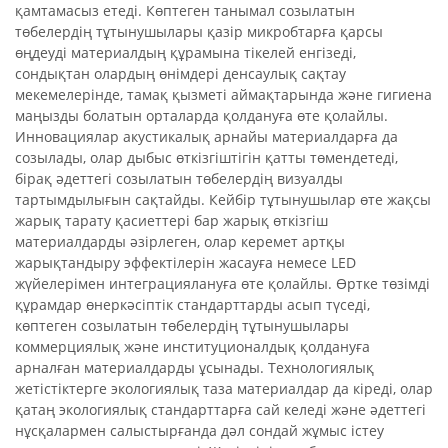
қамтамасыз етеді. Көптеген танымал созылатын
төбелердің тұтынушылары қазір микробтарға қарсы
өңдеуді материалдың құрамына тікелей енгізеді,
сондықтан олардың өнімдері денсаулық сақтау
мекемелерінде, тамақ қызметі аймақтарында және гигиена
маңызды болатын орталарда қолдануға өте қолайлы.
Инновациялар акустикалық арнайы материалдарға да
созылады, олар дыбыс өткізгіштігін қатты төмендетеді,
бірақ әдеттегі созылатын төбелердің визуалды
тартымдылығын сақтайды. Кейбір тұтынушылар өте жақсы
жарық тарату қасиеттері бар жарық өткізгіш
материалдарды әзірлеген, олар керемет артқы
жарықтандыру эффектілерін жасауға немесе LED
жүйелерімен интеграциялануға өте қолайлы. Өртке төзімді
құрамдар өнеркәсіптік стандарттарды асып түседі,
көптеген созылатын төбелердің тұтынушылары
коммерциялық және институционалдық қолдануға
арналған материалдарды ұсынады. Технологиялық
жетістіктерге экологиялық таза материалдар да кіреді, олар
қатаң экологиялық стандарттарға сай келеді және әдеттегі
нұсқалармен салыстырғанда дәл сондай жұмыс істеу