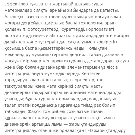
эффектілер туғызатын жартылай шағылысушы
материалдар сияқты арнайы жабындарға да қатысты.
Алғашқы созылатын таван құрылғыларын жасаушылар
жоғары деңгейдегі цифрлық баспа технологияларын
қолданып, фотосуреттерді, суреттерді, корпоративті
логотиптерді немесе абстрактілік дизайндарды өте жоғары
дәлдікпен және түстердің дәл сақталуымен көшіретін
қосымша баспа қызметтерін ұсынады. Толықтай
жекелендіру мүмкіндіктері көп деңгейлі таван дизайнын
жасауға, иірімдер мен архитектуралық детальдарды қосуға
және бар болған дизайнерлік элементтермен үзіліссіз
интеграциялануға мүмкіндік береді. Көптеген
тарадырушылар ағаш талшықты өрнектер, тас
текстуралары және мата көрінісі сияқты нақты
дизайнерлік тақырыптар үшін арнайы материалдарды
ұсынады; бұл натурал материалдардың қолданылуын
талап ететін қолданысқа қарағанда тиімдірек болып
табылады. Жақсы тәжірибелі созылатын таван
құрылғыларын жасаушылардың ұсынатын қосымша
дизайнерлік артықшылығы — жарықтандыруды
интеграциялау, оған ішке орналасқан LED жарықтандыру