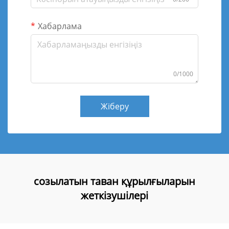
Хабарлама
0/1000
Жіберу
созылатын таван құрылғыларын
жеткізушілері