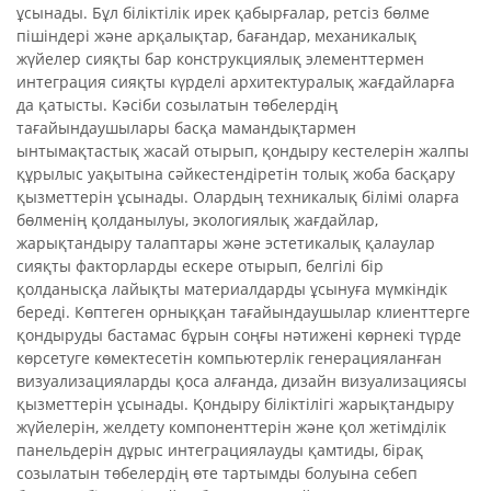
ұсынады. Бұл біліктілік ирек қабырғалар, ретсіз бөлме
пішіндері және арқалықтар, бағандар, механикалық
жүйелер сияқты бар конструкциялық элементтермен
интеграция сияқты күрделі архитектуралық жағдайларға
да қатысты. Кәсіби созылатын төбелердің
тағайындаушылары басқа мамандықтармен
ынтымақтастық жасай отырып, қондыру кестелерін жалпы
құрылыс уақытына сәйкестендіретін толық жоба басқару
қызметтерін ұсынады. Олардың техникалық білімі оларға
бөлменің қолданылуы, экологиялық жағдайлар,
жарықтандыру талаптары және эстетикалық қалаулар
сияқты факторларды ескере отырып, белгілі бір
қолданысқа лайықты материалдарды ұсынуға мүмкіндік
береді. Көптеген орныққан тағайындаушылар клиенттерге
қондыруды бастамас бұрын соңғы нәтижені көрнекі түрде
көрсетуге көмектесетін компьютерлік генерацияланған
визуализацияларды қоса алғанда, дизайн визуализациясы
қызметтерін ұсынады. Қондыру біліктілігі жарықтандыру
жүйелерін, желдету компоненттерін және қол жетімділік
панельдерін дұрыс интеграциялауды қамтиды, бірақ
созылатын төбелердің өте тартымды болуына себеп