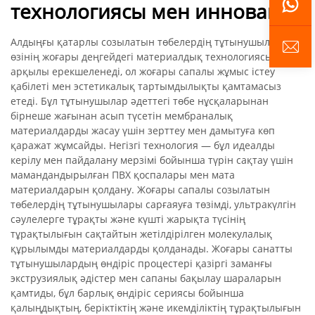
технологиясы мен инновация
Алдыңғы қатарлы созылатын төбелердің тұтынушылары
өзінің жоғары деңгейдегі материалдық технологиясы
арқылы ерекшеленеді, ол жоғары сапалы жұмыс істеу
қабілеті мен эстетикалық тартымдылықты қамтамасыз
етеді. Бұл тұтынушылар әдеттегі төбе нұсқаларынан
бірнеше жағынан асып түсетін мембраналық
материалдарды жасау үшін зерттеу мен дамытуға көп
қаражат жұмсайды. Негізгі технология — бұл идеалды
керілу мен пайдалану мерзімі бойынша түрін сақтау үшін
мамандандырылған ПВХ қоспалары мен мата
материалдарын қолдану. Жоғары сапалы созылатын
төбелердің тұтынушылары сарғаяуға төзімді, ультракүлгін
сәулелерге тұрақты және күшті жарықта түсінің
тұрақтылығын сақтайтын жетілдірілген молекулалық
құрылымды материалдарды қолданады. Жоғары санатты
тұтынушылардың өндіріс процестері қазіргі заманғы
экструзиялық әдістер мен сапаны бақылау шараларын
қамтиды, бұл барлық өндіріс сериясы бойынша
қалыңдықтың, беріктіктің және икемділіктің тұрақтылығын