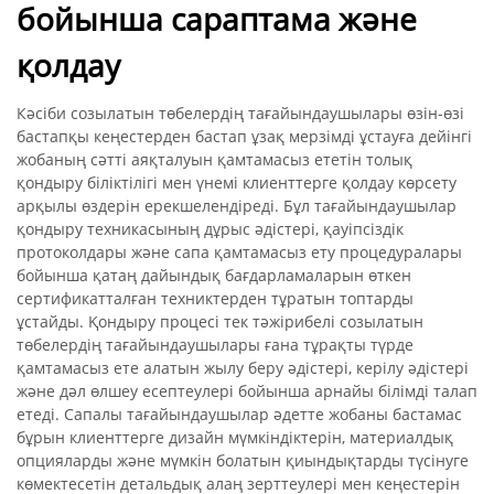
бойынша сараптама және
қолдау
Кәсіби созылатын төбелердің тағайындаушылары өзін-өзі
бастапқы кеңестерден бастап ұзақ мерзімді ұстауға дейінгі
жобаның сәтті аяқталуын қамтамасыз ететін толық
қондыру біліктілігі мен үнемі клиенттерге қолдау көрсету
арқылы өздерін ерекшелендіреді. Бұл тағайындаушылар
қондыру техникасының дұрыс әдістері, қауіпсіздік
протоколдары және сапа қамтамасыз ету процедуралары
бойынша қатаң дайындық бағдарламаларын өткен
сертификатталған техниктерден тұратын топтарды
ұстайды. Қондыру процесі тек тәжірибелі созылатын
төбелердің тағайындаушылары ғана тұрақты түрде
қамтамасыз ете алатын жылу беру әдістері, керілу әдістері
және дәл өлшеу есептеулері бойынша арнайы білімді талап
етеді. Сапалы тағайындаушылар әдетте жобаны бастамас
бұрын клиенттерге дизайн мүмкіндіктерін, материалдық
опцияларды және мүмкін болатын қиындықтарды түсінуге
көмектесетін детальдық алаң зерттеулері мен кеңестерін