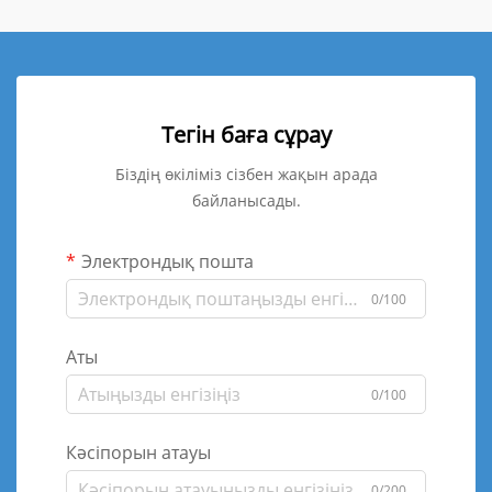
Тегін баға сұрау
Біздің өкіліміз сізбен жақын арада
байланысады.
Электрондық пошта
0/100
Аты
0/100
Кәсіпорын атауы
0/200