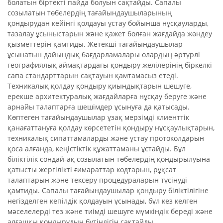
болатын біртекті пайда болуын сақтайды. Сапалы
созылатын төбелердің тағайындаушыларының
қондырудан кейінгі қолдауы ұстау бойынша нұсқауларды,
тазалау ұсыныстарын және қажет болған жағдайда жөндеу
қызметтерін қамтиды. Жетекші тағайындаушылар
ұсынатын дайындық бағдарламалары олардың әртүрлі
географиялық аймақтардағы қондыру желілерінің біркелкі
сапа стандарттарын сақтауын қамтамасыз етеді.
Техникалық қолдау қондыру қиындықтарын шешуге,
ерекше архитектуралық жағдайларға нұсқау беруге және
арнайы талаптарға шешімдер ұсынуға да қатысады.
Көптеген тағайындаушылар ұзақ мерзімді клиенттік
қанағаттануға қолдау көрсететін қондыру нұсқаулықтарын,
техникалық сипаттамаларды және ұстау протоколдарын
қоса алғанда, кеңістіктік құжаттаманы ұстайды. Бұл
біліктілік сондай-ақ созылатын төбелердің қондырылуына
қатысты жергілікті ғимараттар кодтарын, рұқсат
талаптарын және тексеру процедураларын түсінуді
қамтиды. Сапалы тағайындаушылар қондыру біліктілігіне
негізделген кепілдік қолдауын ұсынады, бұл кез келген
мәселелерді тез және тиімді шешуге мүмкіндік береді және
алғашқы қондырудың бүтіндігін сақтайды.