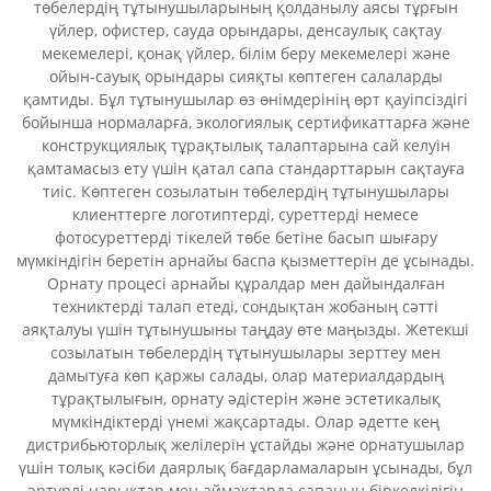
төбелердің тұтынушыларының қолданылу аясы тұрғын
үйлер, офистер, сауда орындары, денсаулық сақтау
мекемелері, қонақ үйлер, білім беру мекемелері және
ойын-сауық орындары сияқты көптеген салаларды
қамтиды. Бұл тұтынушылар өз өнімдерінің өрт қауіпсіздігі
бойынша нормаларға, экологиялық сертификаттарға және
конструкциялық тұрақтылық талаптарына сай келуін
қамтамасыз ету үшін қатал сапа стандарттарын сақтауға
тиіс. Көптеген созылатын төбелердің тұтынушылары
клиенттерге логотиптерді, суреттерді немесе
фотосуреттерді тікелей төбе бетіне басып шығару
мүмкіндігін беретін арнайы баспа қызметтерін де ұсынады.
Орнату процесі арнайы құралдар мен дайындалған
техниктерді талап етеді, сондықтан жобаның сәтті
аяқталуы үшін тұтынушыны таңдау өте маңызды. Жетекші
созылатын төбелердің тұтынушылары зерттеу мен
дамытуға көп қаржы салады, олар материалдардың
тұрақтылығын, орнату әдістерін және эстетикалық
мүмкіндіктерді үнемі жақсартады. Олар әдетте кең
дистрибьюторлық желілерін ұстайды және орнатушылар
үшін толық кәсіби даярлық бағдарламаларын ұсынады, бұл
әртүрлі нарықтар мен аймақтарда сапаның біркелкілігін