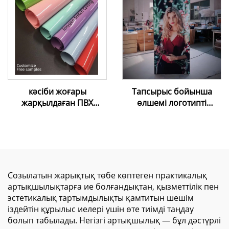
сақинасы, лампаның
ұстағышы
кәсіби жоғары
Тапсырыс бойынша
жарқылдаған ПВХ
өлшемі логотипті
созылатын төбе |
алюминий рамкамен
Таңдаулы шешімдер
LED артқы
және тегін үлгілер
жарықтандыру экраны
тұрғызылымы фондық
сауда көрмесі мата
артқы планы Led артқы
Созылатын жарықтық төбе көптеген практикалық
жарықтандырылатын
артықшылықтарға ие болғандықтан, қызметтілік пен
Seg жарық шамы
эстетикалық тартымдылықты қамтитын шешім
қорапшасы
іздейтін құрылыс иелері үшін өте тиімді таңдау
болып табылады. Негізгі артықшылық — бұл дәстүрлі