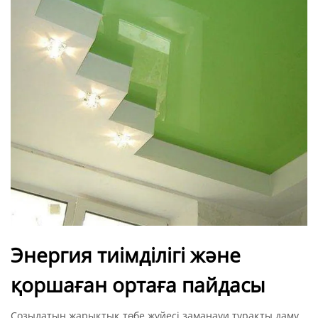
Энергия тиімділігі және
қоршаған ортаға пайдасы
Созылатын жарықтық төбе жүйесі заманауи тұрақты даму