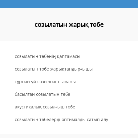
созылатын жарық төбе
созылатын төбенің қаптамасы
созылатын төбе жарықтандырғышы
тұрғын үй созылғыш таваны
басылған созылатын төбе
акустикалық созылғыш төбе
созылатын төбелерді оптималды сатып алу