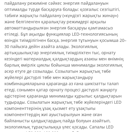
пайдалану режиміне сәйкес энергия пайдалануын
оптималды түрде басқаруға болады: қозғалыс сезгіштігі,
табиғи жарықты пайдалану («күндізгі жарықты жинау»)
және белгіленген қаралықтау режимдері арқылы
автоматтандырылған энергия басқаруы қамтамасыз
етіледі. Бұл ақылды функциялар LED-технологиясының
өзіндік тиімділігінен басқа, энергия тұтынуын қосымша 20–
30 пайызға дейін азайта алады. Экологиялық
артықшылықтар энергиялық тиімділіктен тыс, орнату
кезіндегі материалдық қалдықтардың азаюы мен өнімнің
барлық өмірлік циклы бойынша минималды экологиялық
әсер етуге де созылады. Созылатын жарықтық төбе
жүйелері дәстүрлі төбе мен жарықтандыру
комбинацияларына қарағанда аз ғана шикізатты талап
етеді, сонымен қатар орнату процесі дәстүрлі жаңарту
әдістеріне қарағанда минималды құрылыс қалдықтарын
тудырады. Созылатын жарықтық төбе жүйелеріндегі LED
компоненттерінің ұзақ қызмет ету ұзақтығы
компоненттердің жиі ауыстырылуын және оған
байланысты қалдықтардың пайда болуын азайтып,
экологиялық тұрақтылыққа үлес қосады. Сапалы LED