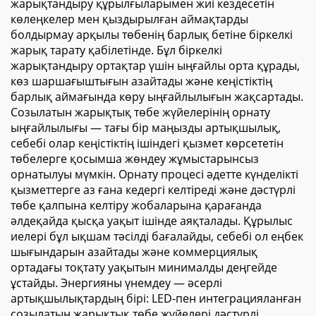
жарықтандыру құрылғыларымен жиі кездесетін
көлеңкелер мен қыздырылған аймақтарды
болдырмау арқылы төбенің барлық бетіне біркелкі
жарық тарату қабілетінде. Бұл біркелкі
жарықтандыру ортақтар үшін ыңғайлы орта құрады,
көз шаршағыштығын азайтады және кеңістіктің
барлық аймағында көру ыңғайлылығын жақсартады.
Созылатын жарықтық төбе жүйелерінің орнату
ыңғайлылығы — тағы бір маңызды артықшылық,
себебі олар кеңістіктің ішіндегі қызмет көрсететін
төбелерге қосымша жөндеу жұмыстарынсыз
орнатылуы мүмкін. Орнату процесі әдетте күнделікті
қызметтерге аз ғана кедергі келтіреді және дәстүрлі
төбе қалпына келтіру жобаларына қарағанда
әлдеқайда қысқа уақыт ішінде аяқталады. Құрылыс
иелері бұл ықшам тәсілді бағалайды, себебі ол еңбек
шығындарын азайтады және коммерциялық
ортадағы тоқтату уақытын минималды деңгейде
ұстайды. Энергияны үнемдеу — әсерлі
артықшылықтардың бірі: LED-пен интеграцияланған
созылатын жарықтық төбе жүйелері дәстүрлі