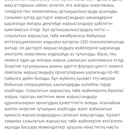
мақсаттарына сәйкес келетін, өте жоғары энергиялық
тиімділік пен экологиялық артықшылықтарды ұсынады,
сонымен қатар дәстүрлі жарықтандыру шешімдеріне
қарағанда жоғары деңгейде жарықтандыру қабілетін
қамтамасыз етеді. Бұл артықшылықтардың негізі —
созылатын жарықтық төбе мембранасы бойынша
интеграцияланған алдыңғы қатарлы LED-технологиясында
жатыр, ол дәстүрлі жарықтандыру жүйелеріне қарағанда
электрлік энергияны әлдеқайда аз тұтынады, бірақ тең
немесе одан да жоғары жарық шығысын қамтамасыз етеді.
Энергия тұтынуының азаюы әдетте флуоресцентті немесе
лампалы жарықтандыру орнатуларына қарағанда 60–80
пайызға дейін болады, бұл жүйенің қызмет ету мерзімі
бойынша операциялық шығындарды қолайлы түрде
азайтады. Созылатын жарықтық төбе жүйелерінің біркелкі
жарық таратуы көптеген жеке жарықтандыру
құрылғыларын орнатудың қажеттілігін жояды, осылайша
жалпы энергия тұтынуын азайтады және жабылатын
аумақта жарықтандырудың сапасын жақсартады. Қазіргі
заманғы созылатын жарықтық төбе жүйелеріне енгізілген
ақылды басқару мүмкіндіктері арқылы кеңістіктің нақты