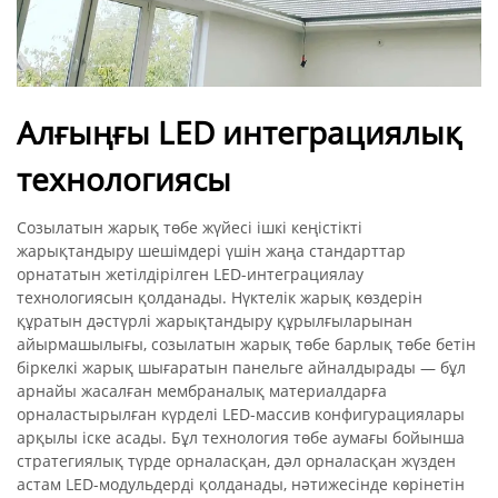
Алғыңғы LED интеграциялық
технологиясы
Созылатын жарық төбе жүйесі ішкі кеңістікті
жарықтандыру шешімдері үшін жаңа стандарттар
орнататын жетілдірілген LED-интеграциялау
технологиясын қолданады. Нүктелік жарық көздерін
құратын дәстүрлі жарықтандыру құрылғыларынан
айырмашылығы, созылатын жарық төбе барлық төбе бетін
біркелкі жарық шығаратын панельге айналдырады — бұл
арнайы жасалған мембраналық материалдарға
орналастырылған күрделі LED-массив конфигурациялары
арқылы іске асады. Бұл технология төбе аумағы бойынша
стратегиялық түрде орналасқан, дәл орналасқан жүзден
астам LED-модульдерді қолданады, нәтижесінде көрінетін