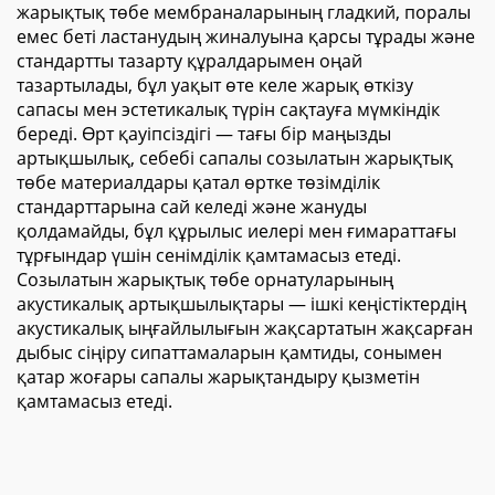
жарықтық төбе мембраналарының гладкий, поралы
емес беті ластанудың жиналуына қарсы тұрады және
стандартты тазарту құралдарымен оңай
тазартылады, бұл уақыт өте келе жарық өткізу
сапасы мен эстетикалық түрін сақтауға мүмкіндік
береді. Өрт қауіпсіздігі — тағы бір маңызды
артықшылық, себебі сапалы созылатын жарықтық
төбе материалдары қатал өртке төзімділік
стандарттарына сай келеді және жануды
қолдамайды, бұл құрылыс иелері мен ғимараттағы
тұрғындар үшін сенімділік қамтамасыз етеді.
Созылатын жарықтық төбе орнатуларының
акустикалық артықшылықтары — ішкі кеңістіктердің
акустикалық ыңғайлылығын жақсартатын жақсарған
дыбыс сіңіру сипаттамаларын қамтиды, сонымен
қатар жоғары сапалы жарықтандыру қызметін
қамтамасыз етеді.