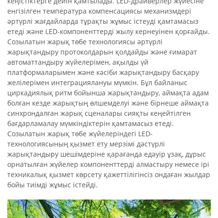
кеңістіктерге дейін қамтылады. LED-драйверлер жүйесіне
енгізілген температура компенсациясы механизмдері
әртүрлі жағдайларда тұрақты жұмыс істеуді қамтамасыз
етеді және LED-компоненттерді жылу кернеуінен қорғайды.
Созылатын жарық төбе технологиясы әртүрлі
жарықтандыру протоколдарын қолдайды және ғимарат
автоматтандыру жүйелерімен, ақылды үй
платформаларымен және кәсіби жарықтандыру басқару
желілерімен интеграциялануы мүмкін. Бұл байланыс
циркадиялық ритм бойынша жарықтандыру, аймақта адам
болған кезде жарықтың өлшемделуі және бірнеше аймақта
синхрондалған жарық сценалары сияқты кеңейтілген
бағдарламалау мүмкіндіктерін қамтамасыз етеді.
Созылатын жарық төбе жүйелеріндегі LED-
технологиясының қызмет ету мерзімі дәстүрлі
жарықтандыру шешімдеріне қарағанда едәуір ұзақ, дұрыс
орнатылған жүйелер компоненттерді алмастыру немесе ірі
техникалық қызмет көрсету қажеттілігінсіз ондаған жылдар
бойы тиімді жұмыс істейді.