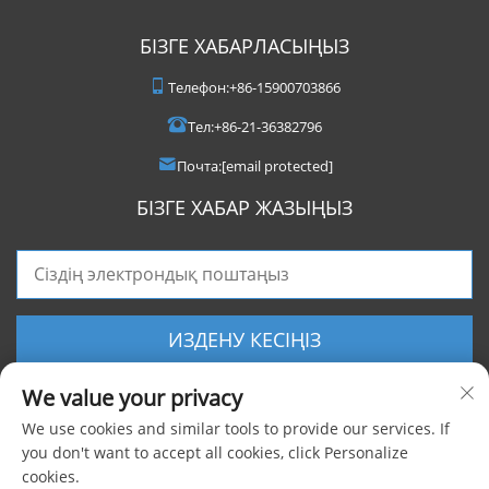
БІЗГЕ ХАБАРЛАСЫҢЫЗ
Телефон:
+86-15900703866
Тел:
+86-21-36382796
Почта:
[email protected]
БІЗГЕ ХАБАР ЖАЗЫҢЫЗ
ИЗДЕНУ КЕСІҢІЗ
We value your privacy
We use cookies and similar tools to provide our services. If
you don't want to accept all cookies, click Personalize
cookies.
Барлық құқықтар сақталған © 2025 Shanghai Foxygen Industrial Co., Ltd.