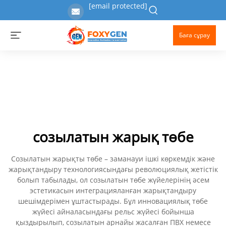
[email protected]
Баға сұрау
созылатын жарық төбе
Созылатын жарықты төбе – заманауи ішкі көркемдік және
жарықтандыру технологиясындағы революциялық жетістік
болып табылады, ол созылатын төбе жүйелерінің әсем
эстетикасын интеграцияланған жарықтандыру
шешімдерімен ұштастырады. Бұл инновациялық төбе
жүйесі айналасындағы рельс жүйесі бойынша
қыздырылып, созылатын арнайы жасалған ПВХ немесе