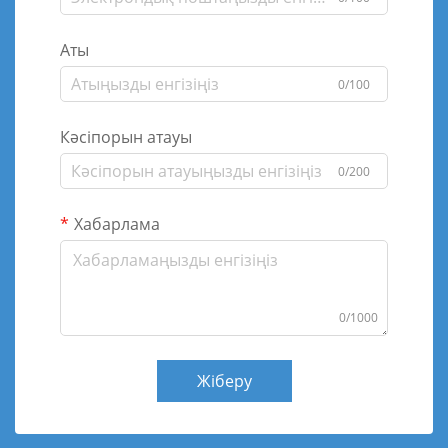
Аты
0/100
Кәсіпорын атауы
0/200
Хабарлама
0/1000
Жіберу