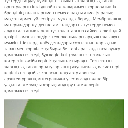
Түстерді таңдау мүмкіндігі созылатын жарықтық таван
орнатуларын ішкі дизайн схемаларымен, корпоративтік
брендінің талаптарымен немесе нақты атмосфералық
мақсаттармен үйлестіруге мүмкіндік береді. Мембраналық
материалдар жүзден астам стандартты түстерде немесе
алдын ала анықталған түс талаптарына сәйкес келетіндей
қазіргі заманғы өндіріс технологиялары арқылы жасалуы
мүмкін. Шеттерді жабу деталдары созылатын жарықтық
таван мен көршілес қабырға беттері арасында таза ауысу
қамтамасыз етеді, бұл кеңістіктің жалпы эстетикасын
көтеретін кәсіби көрініс қалыптастырады. Созылатын
жарықтық таван орнатуларының акустикалық қасиеттері
кеңістіктегі дыбыс сапасын жақсарту арқылы
архитектуралық интеграцияға үлес қосады және бір
уақытта өте жақсы жарықтандыру нәтижелерін
қамтамасыз етеді.