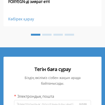
FOXYEGN-ді зиярат етті
Көбірек қарау
Тегін баға сұрау
Біздің өкіліміз сізбен жақын арада
байланысады.
Электрондық пошта
0/100