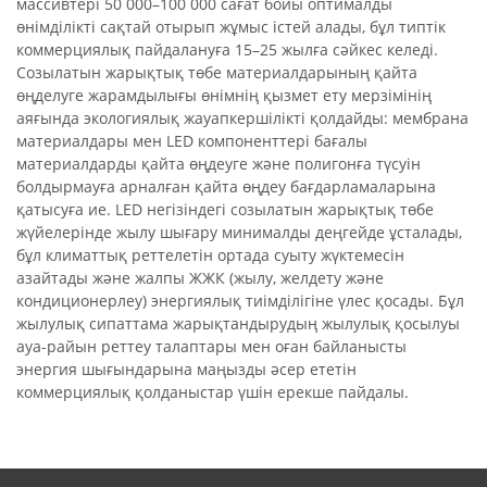
массивтері 50 000–100 000 сағат бойы оптималды
өнімділікті сақтай отырып жұмыс істей алады, бұл типтік
коммерциялық пайдалануға 15–25 жылға сәйкес келеді.
Созылатын жарықтық төбе материалдарының қайта
өңделуге жарамдылығы өнімнің қызмет ету мерзімінің
аяғында экологиялық жауапкершілікті қолдайды: мембрана
материалдары мен LED компоненттері бағалы
материалдарды қайта өңдеуге және полигонға түсуін
болдырмауға арналған қайта өңдеу бағдарламаларына
қатысуға ие. LED негізіндегі созылатын жарықтық төбе
жүйелерінде жылу шығару минималды деңгейде ұсталады,
бұл климаттық реттелетін ортада суыту жүктемесін
азайтады және жалпы ЖЖК (жылу, желдету және
кондиционерлеу) энергиялық тиімділігіне үлес қосады. Бұл
жылулық сипаттама жарықтандырудың жылулық қосылуы
ауа-райын реттеу талаптары мен оған байланысты
энергия шығындарына маңызды әсер ететін
коммерциялық қолданыстар үшін ерекше пайдалы.