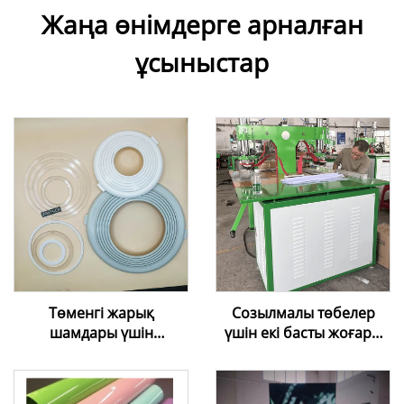
Жаңа өнімдерге арналған
ұсыныстар
Төменгі жарық
Созылмалы төбелер
шамдары үшін
үшін екі басты жоғары
қолданылатын Foxygen
жиілікті пісіру машинасы
созылғыш төбе
пленкасы жүйесі лампа