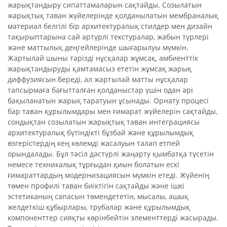
жарықтандыру сипаттамаларын сақтайды. Созылатын
жарықтық таван жүйелерінде қолданылатын мембраналық
материал белгілі бір архитектуралық стилдер мен дизайн
тақырыптарына сай әртүрлі текстуралар, жабын түрлері
және маттылық деңгейлерінде шығарылуы мүмкін.
Жартылай шыны тәрізді нұсқалар жұмсақ, амбиенттік
жарықтандыруды қамтамасыз ететін жұмсақ жарық
диффузиясын береді, ал жартылай матты нұсқалар
тапсырмаға бағытталған қолданыстар үшін одан әрі
бақыланатын жарық таратуын ұсынады. Орнату процесі
бар таван құрылымдары мен ғимарат жүйелерін сақтайды,
сондықтан созылатын жарықтық таван интеграциясы
архитектуралық бүтіндікті бұзбай және құрылымдық
өзгерістердің кең көлемді жасалуын талап етпей
орындалады. Бұл тәсіл дәстүрлі жаңарту қымбатқа түсетін
немесе техникалық тұрғыдан қиын болатын ескі
ғимараттардың модернизациясын мүмкін етеді. Жүйенің
төмен профилі таван биіктігін сақтайды және ішкі
эстетиканың сапасын төмендететін, мысалы, ашық
желдеткіш құбырлары, трубалар және құрылымдық
компоненттер сияқты көрінбейтін элементтерді жасырады.