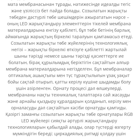
мата мембранасынан тұрады, нәтижесінде идеалды тегіс
және үзіліссіз бет пайда болады. Созылатын жарықты
төбеден дәстүрлі төбе шешімдерін ажырататын нәрсе –
оның LED жарықтандыру элементтерін тікелей мембрана
материалдарына енгізу қабілеті, бұл төбе бетінің барлық
аймағында жарықтың біркелкі таралуын қамтамасыз етеді.
Созылатын жарықты төбе жүйелерінің технологиялық
негізі – жарықты біркелкі өткізуге қабілетті жартылай
шыны тәрізді немесе шыны тәрізді қасиеттерге ие
болатын, бірақ құрылымдық беріктігін сақтайтын алғыр
мембрана материалдарына негізделген. Бұл мембраналар
оптикалық ашықтығы мен түс тұрақтылығын ұзақ уақыт
бойы сақтай отырып, қатты керілу күшіне шыдамды болу
үшін әзірленген. Орнату процесі дәл өлшеулерді,
мембрананы нақты техникалық талаптарға сай жасауды
және арнайы қыздыру құралдарын қолданып, керілу мен
орналасуды дәл сақтайтын кәсіби орнатуды қамтиды.
Қазіргі заманғы созылатын жарықты төбе орнатулары RGB
LED жүйелері сияқты әртүрлі жарықтандыру
технологияларын қабылдай алады, олар түстерді өзгерту
мүмкіндігін береді; циркадиялық ритмді қолдау үшін