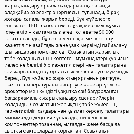
жарықтандыру орналасымдарына қарағанда
әлдеқайда аз электр энергиясын тұтынады, бірақ
жоғары сапалы жарық береді. Бұл жүйелерге
енгізілген LED-технологиясы ұзақ мерзімді жұмыс
істеу өмірін қамтамасыз етеді, ол әдетте 50 000
сағаттан асады, бұл жекелеген қызмет көрсету
қажеттілігін азайтады және ұзақ мерзімді пайдалану
шығындарын төмендетеді. Созылатын жарықтық
төбе қолданысының көптеген мүмкіндіктері құрылыс
иелеріне белгілі бір қажеттіліктері мен талаптарына
сай жарықтандыру ортасын жекелендіруге мүмкіндік
береді. Бұл жүйелер жарықтың ярлығын реттеуге,
цветтік температураны өзгертуге және әртүрлі іс-
әрекеттер мен күндізгі уақытқа сай бағдарланған
бағдарламалық жарықтандыру сценарийлерін
қолдайды. Созылатын жарықтық төбе жүйесінің
герметиктілігі салдарынан қызмет көрсету талаптары
минималды деңгейде ұсталады, өйткені ішкі
компоненттер тозаңнан, ылғалдан және басқа да
сыртқы факторлардан қорғалған. Созылатын