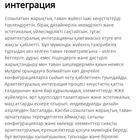
интеграция
Созылатын жарықтық таван жүйесі ішкі кеңістіктерді
түрлендіретін, бірақ дизайнерлік икемділікті және
эстетикалық үйлесімділікті сақтайтын, тұтас
архитектуралық интеграцияны қамтамасыз етуге өте
жақсы қабілетті. Бұл мүмкіндік жүйенің тәжірибелік
тұрғыдан кез келген таван геометриясына – иілген
беттерге, дұрыс емес пішіндерге және дәстүрлі
жарықтандыру мен таван шешімдерімен қиын немесе
мүлдем орындауға болмайтын көп деңгейлі
конфигурацияларға сыйып кету қабілетінен туындайды.
Архитектуралық интеграция процесі кеңістіктің қатты
талдауынан және бар құрылымдық элементтерді, ЖЖК
жүйелерін, өрт қауіпсіздігі талаптарын және эстетикалық
мақсаттарды ескере отырып, индивидуалды дизайн
әзірлеуден басталады. Кәсіби созылатын жарықтық таван
орнатулары тереңдетілген аймақтар, сатылы
конфигурациялар және көлемді элементтер сияқты
архитектуралық ерекшеліктерді қосуға мүмкіндік береді;
бұл визуалды қызығушылық туғызады және біркелкі