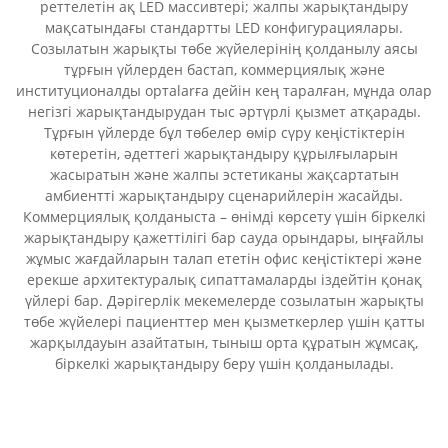
реттелетін ақ LED массивтері; жалпы жарықтандыру
мақсатындағы стандартты LED конфигурациялары.
Созылатын жарықты төбе жүйелерінің қолданылу аясы
тұрғын үйлерден бастап, коммерциялық және
институционалды ортalarға дейін кең таралған, мұнда олар
негізгі жарықтандырудан тыс әртүрлі қызмет атқарады.
Тұрғын үйлерде бұл төбелер өмір сүру кеңістіктерін
көтеретін, әдеттегі жарықтандыру құрылғыларын
жасыратын және жалпы эстетиканы жақсартатын
амбиентті жарықтандыру сценарийлерін жасайды.
Коммерциялық қолданыста – өнімді көрсету үшін біркелкі
жарықтандыру қажеттілігі бар сауда орындары, ыңғайлы
жұмыс жағдайларын талап ететін офис кеңістіктері және
ерекше архитектуралық сипаттамаларды іздейтін қонақ
үйлері бар. Дәрігерлік мекемелерде созылатын жарықты
төбе жүйелері пациенттер мен қызметкерлер үшін қатты
жарқылдауын азайтатын, тыныш орта құратын жұмсақ,
біркелкі жарықтандыру беру үшін қолданылады.