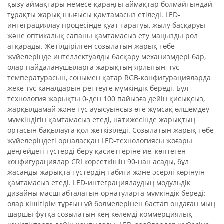
қызу аймақтары немесе қараңғы аймақтар болмайтындай
тұрақты жарық шығысы қамтамасыз етіледі. LED-
интеграциялау процесінде қуат таратуы, жылу басқаруы
және оптикалық сапаны қамтамасыз ету маңызды рөл
атқарады. Жетілдірілген созылатын жарық төбе
жүйелерінде интеллектуалды басқару механизмдері бар,
олар пайдаланушыларға жарықтың ярлығын, түс
температурасын, сонымен қатар RGB-конфигурацияларда
жеке түс каналдарын реттеуге мүмкіндік береді. Бұл
технология жарықты 0-ден 100 пайызға дейін қисықсыз,
жарқылдамай және түс ауысуынсыз өте жұмсақ өлшемдеу
мүмкіндігін қамтамасыз етеді, нәтижесінде жарықтың
ортасын бақылауға қол жеткізіледі. Созылатын жарық төбе
жүйелеріндегі орналасқан LED-технологиясы жоғары
деңгейдегі түстерді беру қасиеттеріне ие, көптеген
конфигурациялар CRI көрсеткішін 90-нан асады, бұл
жасанды жарықта түстердің табиғи және әсерлі көрінуін
қамтамасыз етеді. LED-интеграциялаудың модульдік
дизайны масштабталатын орнатуларға мүмкіндік береді:
олар кішігірім тұрғын үй бөлмелерінен бастап ондаған мың
шаршы футқа созылатын кең көлемді коммерциялық