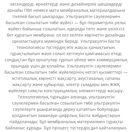
кескіндерді, өрнектерді және дизайнерлік шешімдерді
арнайы ПВХ немесе мата мембраналық материалдарына
тікелей басып шығарады. Ультракүлгін сәулелермен
басылған созылатын төбе жүйесі — бұл периметрлік рельс
жүйесі бойынша созылатын, идеалды тегіс және үзіліссіз
бет құратын мембрана; ол кез келген көрінетін дизайнды
орналастыруға мүмкіндік береді. Ультракүлгін баспа
технологиясы түстердің өте жақсы қанықтығын,
тұрақтылығын және солып кетпеуін қамтамасыз етеді,
сондықтан бұл орнатулар тұрғын үйлер мен коммерциялық
орындар үшін де қолайлы. Ультракүлгін сәулелермен
басылған созылатын төбе жүйелерінің негізгі қызметтері —
эстетикалық көріністі жақсарту, акустикалық сапаны
жақсарту және құбырлар, электр сымдары мен ЖЖҚ
жүйелері сияқты конструкциялық элементтерді жасыру.
Технологиялық тұрғыдан алғанда, ультракүлгін
сәулелермен басылған созылатын төбе ультракүлгін
сәулелерге ұшырағанда дереу қатаятын бояуларды
қолданатын заманауи цифрлық баспа жабдықтарын
пайдаланады; бұл мембраналық материалмен тұрақты
байланыс құрады. Бұл процесс түстердің дәл қайталануын,