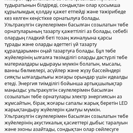
тудыратынын білдіреді, сондықтан олар қосымша
құрылымдық қолдау қажет етпейді және тәжірибеде
кез келген кеңістікке орнатылуға болады.
Ультракүлгін сәулелерімен басылған созылатын төбе
орнатуларының тазарту қажеттілігі аз болады, себебі
олардың гладкий беті тозаң жиналуына қарсы
тұрады және оларды әдеттегі үй тазарту
құралдарымен оңай тазартуға болады. Бұл төбе
жүйелерінің ылғалға төзімділігі оларды дәстүрлі төбе
материалдары ыдырауы мүмкін болатын, мысалы,
ванны бөлмелері, асүйлер және жүзу бассейндері
сияқты ылғалдылығы жоғары орындар үшін идеалды
етеді. Энергия тиімділігі бойынша артықшылықтар
маңызды: ультракүлгін сәулелерімен басылған
созылатын төбе орнатулары электр энергиясын аз
жұмсайтын, бірақ жоғары сапалы жарық беретін LED
жарықтандыру жүйелерін қамтуы мүмкін.
Ультракүлгін сәулелерімен басылған созылатын төбе
жүйелерінің акустикалық қасиеттері дыбыс таралуын
және эхоны азайтады, сондықтан олар сөйлесуге