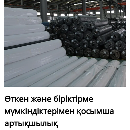
Өткен және біріктірме
мүмкіндіктерімен қосымша
артықшылық