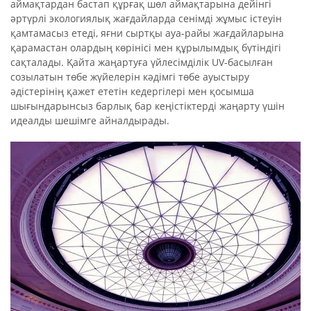
аймақтардан бастап құрғақ шөл аймақтарына дейінгі
әртүрлі экологиялық жағдайларда сенімді жұмыс істеуін
қамтамасыз етеді, яғни сыртқы ауа-райы жағдайларына
қарамастан олардың көрінісі мен құрылымдық бүтіндігі
сақталады. Қайта жаңартуға үйлесімділік UV-басылған
созылатын төбе жүйелерін кәдімгі төбе ауыстыру
әдістерінің қажет ететін кедергілері мен қосымша
шығындарынсыз барлық бар кеңістіктерді жаңарту үшін
идеалды шешімге айналдырады.