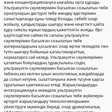
және концентрациялануға ыңғайлы орта құрады.
Ультракүлгін сәулелерімен басылған созылатын төбе
орнатуларын дәстүрлі төбе жөндеу әдістерімен
салыстырғанда құны тиімді болады, себебі олар
жойылу, қалдықтарды шығару және кеңістікті қайта
құру сияқты жұмыстардың қажеттілігін жояды. Өрт
қауіпсіздігіне сәйкестік сапалы ультракүлгін
сәулелерімен басылған созылатын төбе
материалдарына қосылған: олар өртке төзімділік пен
түтін шығару бойынша қатаң ғимараттық
нормаларға сай келеді. Ультракүлгін сәулелерімен
қатаятын бояулардың тұрақтылығы сіздің
ультракүлгін сәулелерімен басылған созылатын
төбенің кез келген қиын экологиялық жағдайларда
да солып кетуіне, сызаттануына және түсуіне қарсы
тұратынын қамтамасыз етеді. Жарықтандыруды
интеграциялауға икемділік ультракүлгін
сәулелерімен басылған созылатын төбе жүйелерін
әртүрлі жарықтандыру технологияларымен
үйлестіруге мүмкіндік береді, олар драматикалық