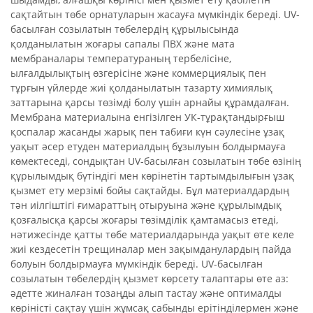
сақтайтын төбе орнатуларын жасауға мүмкіндік береді. UV-
басылған созылатын төбелердің құрылысында
қолданылатын жоғары сапалы ПВХ және мата
мембраналары температураның тербелісіне,
ылғалдылықтың өзгерісіне және коммерциялық пен
тұрғын үйлерде жиі қолданылатын тазарту химиялық
заттарына қарсы төзімді болу үшін арнайы құрамдалған.
Мембрана материалына енгізілген УК-тұрақтандырғыш
қоспалар жасанды жарық пен табиғи күн сәулесіне ұзақ
уақыт әсер етуден материалдың бұзылуын болдырмауға
көмектеседі, сондықтан UV-басылған созылатын төбе өзінің
құрылымдық бүтіндігі мен көрінетін тартымдылығын ұзақ
қызмет ету мерзімі бойы сақтайды. Бұл материалдардың
тән иілгіштігі ғимараттың отыруына және құрылымдық
қозғалысқа қарсы жоғары төзімділік қамтамасыз етеді,
нәтижесінде қатты төбе материалдарында уақыт өте келе
жиі кездесетін трещиналар мен зақымданулардың пайда
болуын болдырмауға мүмкіндік береді. UV-басылған
созылатын төбелердің қызмет көрсету талаптары өте аз:
әдетте жиналған тозаңды алып тастау және оптималды
көріністі сақтау үшін жұмсақ сабынды ерітінділермен және