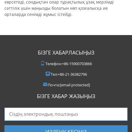
көрсетеді, сондықтан олар тұрақтылық ұзақ мерзімді
сәттілік үшін маңызды болатын көп қозғалысқа ие
орталарда сенімді жұмыс істейді.
БІЗГЕ ХАБАРЛАСЫҢЫЗ
Телефон:
+86-15900703866
Тел:
+86-21-36382796
Почта:
[email protected]
БІЗГЕ ХАБАР ЖАЗЫҢЫЗ
ИЗДЕНУ КЕСІҢІЗ