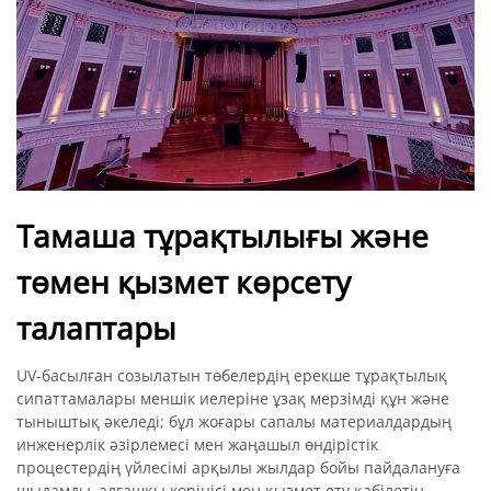
Тамаша тұрақтылығы және
төмен қызмет көрсету
талаптары
UV-басылған созылатын төбелердің ерекше тұрақтылық
сипаттамалары меншік иелеріне ұзақ мерзімді құн және
тыныштық әкеледі; бұл жоғары сапалы материалдардың
инженерлік әзірлемесі мен жаңашыл өндірістік
процестердің үйлесімі арқылы жылдар бойы пайдалануға
шыдамды, алғашқы көрінісі мен қызмет ету қабілетін