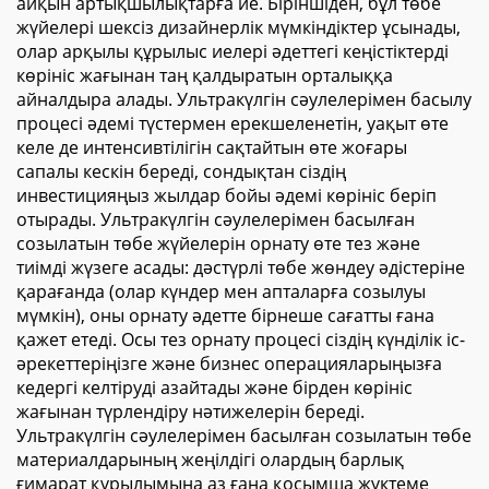
айқын артықшылықтарға ие. Біріншіден, бұл төбе
жүйелері шексіз дизайнерлік мүмкіндіктер ұсынады,
олар арқылы құрылыс иелері әдеттегі кеңістіктерді
көрініс жағынан таң қалдыратын орталыққа
айналдыра алады. Ультракүлгін сәулелерімен басылу
процесі әдемі түстермен ерекшеленетін, уақыт өте
келе де интенсивтілігін сақтайтын өте жоғары
сапалы кескін береді, сондықтан сіздің
инвестицияңыз жылдар бойы әдемі көрініс беріп
отырады. Ультракүлгін сәулелерімен басылған
созылатын төбе жүйелерін орнату өте тез және
тиімді жүзеге асады: дәстүрлі төбе жөндеу әдістеріне
қарағанда (олар күндер мен апталарға созылуы
мүмкін), оны орнату әдетте бірнеше сағатты ғана
қажет етеді. Осы тез орнату процесі сіздің күнділік іс-
әрекеттеріңізге және бизнес операцияларыңызға
кедергі келтіруді азайтады және бірден көрініс
жағынан түрлендіру нәтижелерін береді.
Ультракүлгін сәулелерімен басылған созылатын төбе
материалдарының жеңілдігі олардың барлық
ғимарат құрылымына аз ғана қосымша жүктеме