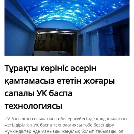
Тұрақты көрініс әсерін
қамтамасыз ететін жоғары
сапалы УК баспа
технологиясы
UV-басылған созылатын төбелер жүйесінде қолданылатын
жетілдірілген УК баспа технологиясы төбе безендіру
мүмкіндіктерінде маңызды жаңалық болып табылады, ол