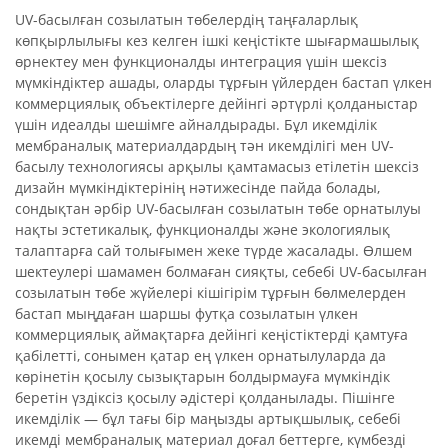
UV-басылған созылатын төбелердің таңғаларлық
көпқырлылығы кез келген ішкі кеңістікте шығармашылық
өрнектеу мен функционалды интеграция үшін шексіз
мүмкіндіктер ашады, оларды тұрғын үйлерден бастап үлкен
коммерциялық объектілерге дейінгі әртүрлі қолданыстар
үшін идеалды шешімге айналдырады. Бұл икемділік
мембраналық материалдардың тән икемділігі мен UV-
басылу технологиясы арқылы қамтамасыз етілетін шексіз
дизайн мүмкіндіктерінің нәтижесінде пайда болады,
сондықтан әрбір UV-басылған созылатын төбе орнатылуы
нақты эстетикалық, функционалды және экологиялық
талаптарға сай толығымен жеке түрде жасалады. Өлшем
шектеулері шамамен болмаған сияқты, себебі UV-басылған
созылатын төбе жүйелері кішігірім тұрғын бөлмелерден
бастап мыңдаған шаршы футқа созылатын үлкен
коммерциялық аймақтарға дейінгі кеңістіктерді қамтуға
қабілетті, сонымен қатар ең үлкен орнатылуларда да
көрінетін қосылу сызықтарын болдырмауға мүмкіндік
беретін үздіксіз қосылу әдістері қолданылады. Пішінге
икемділік — бұл тағы бір маңызды артықшылық, себебі
икемді мембраналық материал доғал беттерге, күмбезді