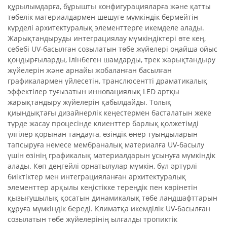
құрылымдарға, бұрышты конфигурацияларға және қатты
төбелік материалдармен шешуге мүмкіндік бермейтін
күрделі архитектуралық элементтерге икемделе алады.
Жарықтандыруды интеграциялау мүмкіндіктері өте кең,
себебі UV-басылған созылатын төбе жүйелері оңайша ойыс
қондырғыларды, ілінбеген шамдарды, трек жарықтандыру
жүйелерін және арнайы жобаланған басылған
графикалармен үйлесетін, транслюсентті драматикалық
эффектілер туғызатын инновациялық LED артқы
жарықтандыру жүйелерін қабылдайды. Толық
қиындықтағы дизайнерлік кеңестермен басталатын жеке
түрде жасау процесінде клиенттер барлық қолжетімді
үлгілер қорынан таңдауға, өзіндік өнер туындыларын
тапсыруға немесе мембраналық материалға UV-басылу
үшін өзінің графикалық материалдарын ұсынуға мүмкіндік
алады. Көп деңгейлі орнатылулар мүмкін, бұл әртүрлі
биіктіктер мен интеграцияланған архитектуралық
элементтер арқылы кеңістікке тереңдік пен көрінетін
қызығушылық қосатын динамикалық төбе ландшафттарын
құруға мүмкіндік береді. Климатқа икемділік UV-басылған
созылатын төбе жүйелерінің ылғалды тропиктік