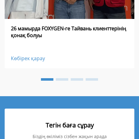
26 мамырда FOXYGEN-ге Тайвань клиенттерінің
қонақ болуы
Көбірек қарау
Тегін баға сұрау
Біздің өкіліміз сізбен жақын арада