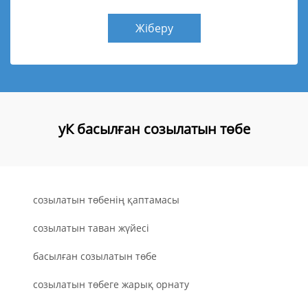
Жіберу
уК басылған созылатын төбе
созылатын төбенің қаптамасы
созылатын таван жүйесі
басылған созылатын төбе
созылатын төбеге жарық орнату