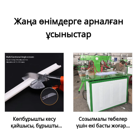
Жаңа өнімдерге арналған
ұсыныстар
Көпбұрышты кесу
Созылмалы төбелер
қайшысы, бұрышты
үшін екі басты жоғары
реттеуге болатын
жиілікті пісіру машинасы