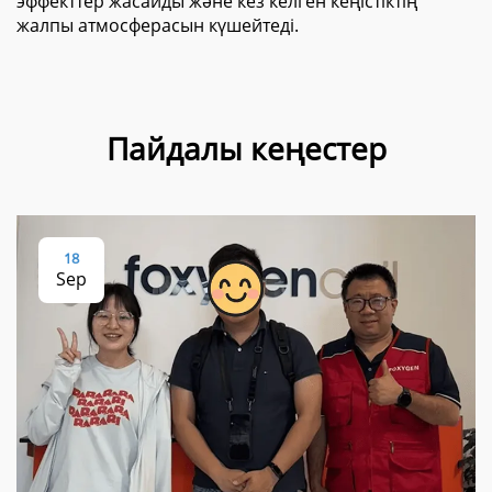
эффекттер жасайды және кез келген кеңістіктің
жалпы атмосферасын күшейтеді.
Пайдалы кеңестер
18
Sep