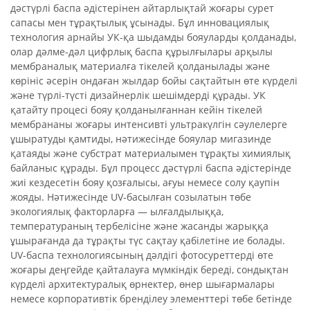
дәстүрлі баспа әдістерінен айтарлықтай жоғары сурет
сапасы мен тұрақтылық ұсынады. Бұл инновациялық
технология арнайы УК-қа шыдамды бояуларды қолданады,
олар дәлме-дәл цифрлық баспа құрылғылары арқылы
мембраналық материалға тікелей қолданылады және
көрініс әсерін ондаған жылдар бойы сақтайтын өте күрделі
және түрлі-түсті дизайнерлік шешімдерді құрады. УК
қатайту процесі бояу қолданылғаннан кейін тікелей
мембрананы жоғары интенсивті ультракүлгін сәулелерге
ұшыратуды қамтиды, нәтижесінде бояулар мигазинде
қатаяды және субстрат материалымен тұрақты химиялық
байланыс құрады. Бұл процесс дәстүрлі баспа әдістерінде
жиі кездесетін бояу қозғалысы, ағуы немесе солу қаупін
жояды. Нәтижесінде UV-басылған созылатын төбе
экологиялық факторларға — ылғалдылыққа,
температураның тербелісіне және жасанды жарыққа
ұшырағанда да тұрақты түс сақтау қабілетіне ие болады.
UV-баспа технологиясының дәлдігі фотосуреттерді өте
жоғары деңгейде қайталауға мүмкіндік береді, сондықтан
күрделі архитектуралық өрнектер, өнер шығармалары
немесе корпоративтік бренділеу элементтері төбе бетінде