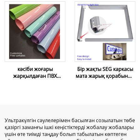
митерлық кабельдік
қайшы (созылатын
таван жасау үшін)
кәсіби жоғары
Бір жақты SEG каркасы
жарқылдаған ПВХ
мата жарық қорабының
созылатын төбе |
алюминий профилі
Таңдаулы шешімдер
жарнамалық жарық
және тегін үлгілер
қораптары сауда
орталықтары үшін
Ультракүлгін сәулелерімен басылған созылатын төбе
қазіргі заманғы ішкі кеңістіктерді жобалау жобалары
үшін өте тиімді таңдау болып табылатын көптеген