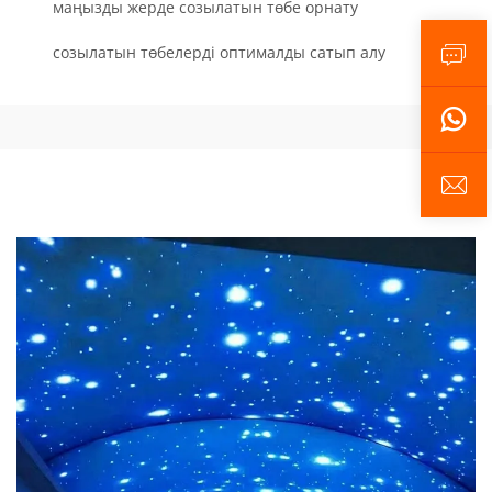
маңызды жерде созылатын төбе орнату
созылатын төбелерді оптималды сатып алу