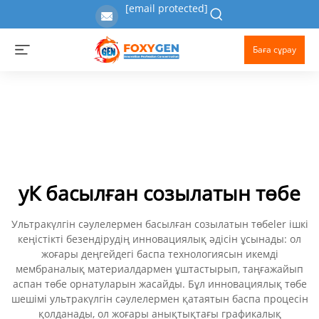
[email protected]
Баға сұрау
уК басылған созылатын төбе
Ультракүлгін сәулелермен басылған созылатын төбeler ішкі
кеңістікті безендірудің инновациялық әдісін ұсынады: ол
жоғары деңгейдегі баспа технологиясын икемді
мембраналық материалдармен ұштастырып, таңғажайып
аспан төбе орнатуларын жасайды. Бұл инновациялық төбе
шешімі ультракүлгін сәулелермен қатаятын баспа процесін
қолданады, ол жоғары анықтықтағы графикалық