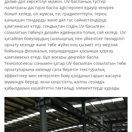
дәлме-дәл көрсетілуі мүмкін. UV-баспаның түстер
палитрасы дәстүрлі баспа әдістерінен едәуір кеңірек
болып келеді, ол жұмсақ түс градиенттерін, терең
қаныққан тондарды және дәл түс сәйкестендіруді
қамтамасыз етеді, сондықтан сіздің UV-басылған
созылатын төбеңіз дизайн идеяңызға толық сай келеді. UV-
қатайған бояулардың сызғыштық пен үйкеліске төзімділігі
орнату кезінде және төбе жүйесінің қызмет ету мерзімі
бойынша физикалық зақымданудан қосымша қорғау
қамтамасыз етеді. Бұл жоғары деңгейлі баспа
технологиясы сонымен қатар UV-басылған созылатын төбе
орнатуларына көлемді сапа беретін текстуралық
эффектілер мен көтерілген бояу қолданыстарын жасауға
мүмкіндік береді, яғни кеңістіктің жалпы сезімдік
қабылдауын күшейтетін тактильді элементтерді құрады.