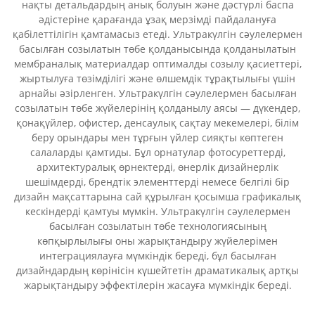
нақты детальдардың анық болуын және дәстүрлі баспа
әдістеріне қарағанда ұзақ мерзімді пайдалануға
қабілеттілігін қамтамасыз етеді. Ультракүлгін сәулелермен
басылған созылатын төбе қолданысында қолданылатын
мембраналық материалдар оптималды созылу қасиеттері,
жыртылуға төзімділігі және өлшемдік тұрақтылығы үшін
арнайы әзірленген. Ультракүлгін сәулелермен басылған
созылатын төбе жүйелерінің қолданылу аясы — дүкендер,
қонақүйлер, офистер, денсаулық сақтау мекемелері, білім
беру орындары мен тұрғын үйлер сияқты көптеген
салаларды қамтиды. Бұл орнатулар фотосуреттерді,
архитектуралық өрнектерді, өнерлік дизайнерлік
шешімдерді, брендтік элементтерді немесе белгілі бір
дизайн мақсаттарына сай құрылған қосымша графикалық
кескіндерді қамтуы мүмкін. Ультракүлгін сәулелермен
басылған созылатын төбе технологиясының
көпқырлылығы оны жарықтандыру жүйелерімен
интеграциялауға мүмкіндік береді, бұл басылған
дизайндардың көрінісін күшейтетін драматикалық артқы
жарықтандыру эффектілерін жасауға мүмкіндік береді.