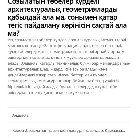
Созылатын төбелер күрделі
архитектуралық геометрияларды
қабылдай ала ма, сонымен қатар
тегіс пайдалану көрінісін сақтай ала
ма?
Иә, созылатын төбелер күрделі архитектуралық элементтерді,
мысалы, көп деңгейлі конфигурацияларды, иілген беттерді,
қуыс төбелерді және геометриялық өтістерді арнайы орнату
әдістері мен қосымша ілгіштік жүйелер арқылы қабылдай
алады. Алдыңғы қатарлы техникалық білімі бар мамандар қиын
архитектуралық шешімдерді іске асыра алады және
деңгейлердегі өзгерістер, иілген беттер мен күрделі
геометриялық конфигурациялар бойынша беттің үздіксіз
біркелкілігін сақтай алады; бұл мәселелерді дәстүрлі төбе
әдістерімен шешу қиын немесе мүмкін емес.
Алдыңғы :
Келесі :
Созылатын таван мен дәстүрлі тавандар: Қайсысы заңгерлер үшін орнату уақытын қысқартады?