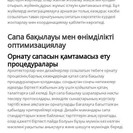
отырып, жүйенің дұрыс жұмыс істеуін қамтамасыз етеді. Бұл
жүйелерді интеграциялауға арналған толық көзқарас кәсіби
созылатын таван орнатуының сипатын көрсететін күрделі
жоспарлау мен координациялау қабілетін көрсетеді.
Сапа бақылауы мен өнімділікті
оптимизациялау
Орнату сапасын қамтамасыз ету
процедуралары
Архитекторлар мен дизайнерлер созылатын төбеге орнату
процесінің барлық кезеңдерінде қатал сапа бақылау
процедураларын қолданады, сондықтан соңғы нәтижелер
идеалды біртекті жабынын алу үшін қойылатын қатаң
талаптарға сай келеді. Бұл сапа бақылау шараларына нақты
тексеру протоколдары, өнімділік сынақтарының жүргізілу
тәртібі және аяқталған орнатуларды бағалауға бағытталған
қабылдау критерийлері кіреді. Дизайн мамандары сапа
стандарттарын және байланыс тәртіптерін анық орнатады,
олар қажетті біртекті пайда болуын бұзуы мүмкін кез келген
мәселені уақытылы анықтауға және шешуге мүмкіндік береді.