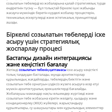
созылатын төбелерді өз жобаларына қалай стратегиялық түрде
ендіретінін түсіну — бұл толықтай біркелкі ішкі жабынды
жасауға мүмкіндік беретін күрделі жобалау процестерін,
техникалық ескертулерді және эстетикалық принциптерді
ашады.
Біркелкі созылатын төбелерді іске
асыру үшін стратегиялық
жоспарлау процесі
Бастапқы дизайн интеграциясы
және кеңістікті бағалау
Жетімді
созылатын төбенің қаптамасы
іске асыру кеңістікті
толық талдаудан басталады, мұнда архитекторлар
құрылымдық жағдайларды, төбелердің биіктігін және
созылатын төбе орнатуын үздіксіз жүзеге асыруға әсер етуі
мүмкін архитектуралық ерекшеліктерді бағалайды.
Жобалаушы мамандар нақты өлшемдер жүргізеді және
созылатын төбе жобасына кіретін желдету, қыздыру және
кондиционерлеу (ЖҚК) жүйелері, жарықтандыру
құрылғылары, су шашуыштары мен құрылымдық элементтер