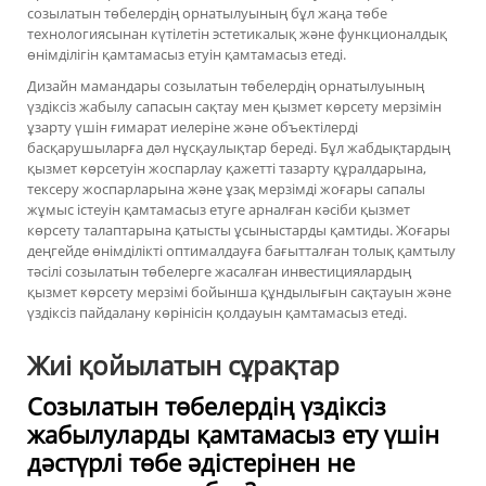
созылатын төбелердің орнатылуының бұл жаңа төбе
технологиясынан күтілетін эстетикалық және функционалдық
өнімділігін қамтамасыз етуін қамтамасыз етеді.
Дизайн мамандары созылатын төбелердің орнатылуының
үздіксіз жабылу сапасын сақтау мен қызмет көрсету мерзімін
ұзарту үшін ғимарат иелеріне және объектілерді
басқарушыларға дәл нұсқаулықтар береді. Бұл жабдықтардың
қызмет көрсетуін жоспарлау қажетті тазарту құралдарына,
тексеру жоспарларына және ұзақ мерзімді жоғары сапалы
жұмыс істеуін қамтамасыз етуге арналған кәсіби қызмет
көрсету талаптарына қатысты ұсыныстарды қамтиды. Жоғары
деңгейде өнімділікті оптималдауға бағытталған толық қамтылу
тәсілі созылатын төбелерге жасалған инвестициялардың
қызмет көрсету мерзімі бойынша құндылығын сақтауын және
үздіксіз пайдалану көрінісін қолдауын қамтамасыз етеді.
Жиі қойылатын сұрақтар
Созылатын төбелердің үздіксіз
жабылуларды қамтамасыз ету үшін
дәстүрлі төбе әдістерінен не