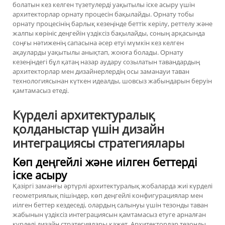
болатын кез келген түзетулерді уақытылы іске асыру үшін
архитекторлар орнату процесін бақылайды. Орнату тобы
орнату процесінің барлық кезеңінде беттік керілу, реттелу және
жалпы көрініс деңгейін үздіксіз бақылайды, соның арқасында
соңғы нәтиженің сапасына әсер етуі мүмкін кез келген
ақауларды уақытылы анықтап, жоюға болады. Орнату
кезеңіндегі бұл қатаң назар аудару созылатын тавандардың
архитекторлар мен дизайнерлердің осы заманауи таван
технологиясынан күткен идеалды, шовсыз жабындарын беруін
қамтамасыз етеді.
Күрделі архитектуралық
қолданыстар үшін дизайн
интеграциясы стратегиялары
Көп деңгейлі және иілген беттерді
іске асыру
Қазіргі заманғы әртүрлі архитектуралық жобаларда жиі күрделі
геометриялық пішіндер, көп деңгейлі конфигурациялар мен
иілген беттер кездеседі, олардың салынуы үшін тезонды таван
жабынын үздіксіз интеграциясын қамтамасыз етуге арналған
күрделі дизайн стратегиялары қажет. Архитекторлар тезонды