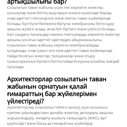
артықшылығы бар?
Созылатын таван жабыны үшін тән көрінетін жиектер,
қосылулар және беттің ақауларын жоюға мүмкіндік береді,
олар әдеттегі гипсокартон және ілінген таван жүйелерінде
болады; бұл бүкіл бөлменің біртұтас мембраналы бетін құру
арқылы жүзеге асады, яғни бет біртекті және үзіліссіз болады.
Көп сандағы панельдер немесе плиткаларды көрінетін жиектер
арқылы қосатын әдеттегі әдістерден айырмашылығы,
созылатын таван жабыны керілген мембраналарды
қолданады, олар уақыт өте келе әдеттегі таван жүйелерінде
пайда болатын жиектер, трещиналар және отыру
сызықтарынсыз біртекті беттің пайда болуына қолайлы жағдай
туғызады.
Архитекторлар созылатын таван
жабынын орнатуын қалай
ғимараттың бар жүйелерімен
үйлестіреді?
Архитекторлар созылатын төбеге орнату үшін қосымша
крепеж шешімдері мен арнайы жиектеу деталдары арқылы
жарықтандыру, желдету-жылыту-салқындату (ЖЖС), өрт
қауіпсіздігі және басқа да ғимараттық жүйелерді