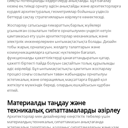
сияқты потенциалды кедергілерді анықтайды. Бұл бағалау
кезеңі ең тиімді орнату әдісін анықтайды және архитекторларға
күрделі архитектуралық геометриялар бойынша үздіксіз
беттерді сақтау стратегияларын әзірлеуге көмектеседі.
Жоспарлау сатысында ғимараттың барлық жүйелері
ұсынылған созылатын төбеге орнатылумен үндесіп кетуін
қамтамасыз ету үшін архитекторлар механикалық және
электрлік инженерлермен ынтымақтастықта болады. Дизайн
тобы жарық орналасуын, желдету талаптарын және
коммуникацияларға қатынас нүктелерін бағалап,
функционалды қажеттіліктерді қанағаттандыратын қатар,
қажетті біртекті пайда болуын сақтайтын толық құрылымды
әдіс әзірлейді. Бұл ынтымақтастықты қамтитын жоспарлау
процесі соңғы
созылатын таван жабындары
орнатылуы
эстетикалық және операциялық мақсаттарға бірдей қол
жеткізуге мүмкіндік береді, олардың ешқайсысын құрбан
етпей.
Материалды таңдау және
техникалық сипаттамаларды әзірлеу
Архитекторлар мен дизайнерлер кеңістіктік төбелер үшін
материалдың техникалық сипаттамасын анықтағанда
эстетикалық талаптарды, қолданыс сипаттамаларын және ұзақ