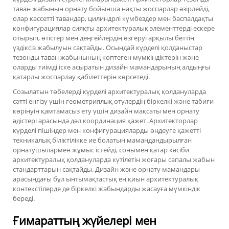
таван жабынын орнату бойынша нақты жоспарлар әзірлейді,
олар кассетті тавандар, цилиндрлі күмбездер мен баспалдақты
конфигурациялар сияқты архитектуралық элементтерді ескере
отырып, өтістер мен деңгейлердің өзгеруі арқылы беттің
үздіксіз жабылуын сақтайды. Осындай күрделі қолданыстар
тезонды таван жабынының көптеген мүмкіндіктерін және
оларды тиімді іске асыратын дизайн мамандарының алдыңғы
қатарлы жоспарлау қабілеттерін көрсетеді.
Созылатын төбелерді күрделі архитектуралық қолдануларда
сәтті енгізу үшін геометриялық өтулердің біркелкі және табиғи
көрінуін қамтамасыз ету үшін дизайн мақсаты мен орнату
әдістері арасында дәл координация қажет. Архитекторлар
күрделі пішіндер мен конфигурацияларды өңдеуге қажетті
техникалық біліктілікке ие болатын мамандандырылған
орнатушылармен жұмыс істейді, сонымен қатар кәсіби
архитектуралық қолдануларда күтілетін жоғары сапалы жабын
стандарттарын сақтайды. Дизайн және орнату мамандары
арасындағы бұл ынтымақтастық ең қиын архитектуралық
контекстілерде де біркелкі жабындарды жасауға мүмкіндік
береді.
Ғимараттың жүйелері мен