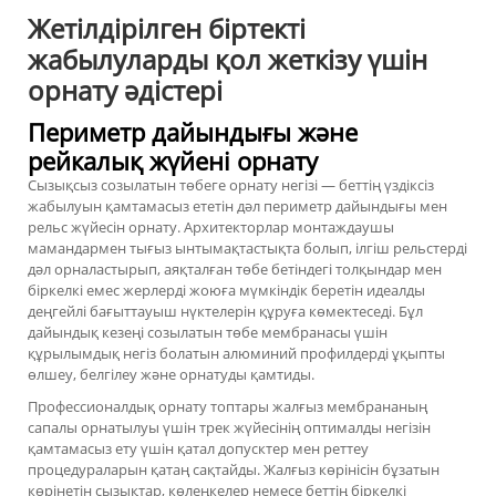
Жетілдірілген біртекті
жабылуларды қол жеткізу үшін
орнату әдістері
Периметр дайындығы және
рейкалық жүйені орнату
Сызықсыз созылатын төбеге орнату негізі — беттің үздіксіз
жабылуын қамтамасыз ететін дәл периметр дайындығы мен
рельс жүйесін орнату. Архитекторлар монтаждаушы
мамандармен тығыз ынтымақтастықта болып, ілгіш рельстерді
дәл орналастырып, аяқталған төбе бетіндегі толқындар мен
біркелкі емес жерлерді жоюға мүмкіндік беретін идеалды
деңгейлі бағыттауыш нүктелерін құруға көмектеседі. Бұл
дайындық кезеңі созылатын төбе мембранасы үшін
құрылымдық негіз болатын алюминий профилдерді ұқыпты
өлшеу, белгілеу және орнатуды қамтиды.
Профессионалдық орнату топтары жалғыз мембрананың
сапалы орнатылуы үшін трек жүйесінің оптималды негізін
қамтамасыз ету үшін қатал допусктер мен реттеу
процедураларын қатаң сақтайды. Жалғыз көрінісін бұзатын
көрінетін сызықтар, көлеңкелер немесе беттің біркелкі