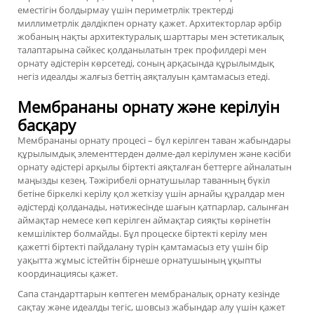
еместігін болдырмау үшін периметрлік тректерді
миллиметрлік дәлдікпен орнату қажет. Архитекторлар әрбір
жобаның нақты архитектуралық шарттары мен эстетикалық
талаптарына сәйкес қолданылатын трек профилдері мен
орнату әдістерін көрсетеді, соның арқасында құрылымдық
негіз идеалды жалғыз беттің аяқталуын қамтамасыз етеді.
Мембрананы орнату және керілуін
басқару
Мембрананы орнату процесі – бұл керілген таван жабындары
құрылымдық элементтерден дәлме-дәл керілумен және кәсіби
орнату әдістері арқылы біртекті аяқталған беттерге айналатын
маңызды кезең. Тәжірибелі орнатушылар таванның бүкіл
бетіне біркелкі керілу қол жеткізу үшін арнайы құралдар мен
әдістерді қолданады, нәтижесінде шағын қатпарлар, салынған
аймақтар немесе көп керілген аймақтар сияқты көрінетін
кемшіліктер болмайды. Бұл процеске біртекті керілу мен
қажетті біртекті пайдалану түрін қамтамасыз ету үшін бір
уақытта жұмыс істейтін бірнеше орнатушының ұқыпты
координациясы қажет.
Сапа стандарттарын көптеген мембраналық орнату кезінде
сақтау және идеалды тегіс, шовсыз жабындар алу үшін қажет