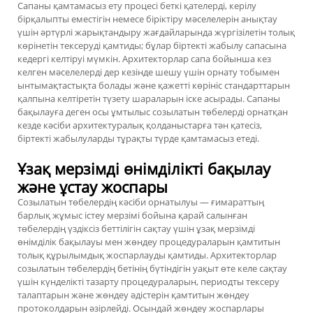
Сапаны қамтамасыз ету процесі беткі қателерді, керілу
бірқалыпты еместігін немесе біріктіру мәселелерін анықтау
үшін әртүрлі жарықтандыру жағдайларында жүргізілетін толық
көрінетін тексеруді қамтиды; бұлар біртекті жабылу сапасына
кедергі келтіруі мүмкін. Архитекторлар сапа бойынша кез
келген мәселелерді дер кезінде шешу үшін орнату тобымен
ынтымақтастықта болады және қажетті көрініс стандарттарын
қалпына келтіретін түзету шараларын іске асырады. Сапаны
бақылауға деген осы ұмтылыс созылатын төбелерді орнатқан
кезде кәсіби архитектуралық қолданыстарға тән қатесіз,
біртекті жабылуларды тұрақты түрде қамтамасыз етеді.
Ұзақ мерзімді өнімділікті бақылау
және ұстау жоспары
Созылатын төбелердің кәсіби орнатылуы — ғимараттың
барлық жұмыс істеу мерзімі бойына қарай салынған
төбелердің үздіксіз беттілігін сақтау үшін ұзақ мерзімді
өнімділік бақылауы мен жөндеу процедураларын қамтитын
толық құрылымдық жоспарлауды қамтиды. Архитекторлар
созылатын төбелердің бетінің бүтіндігін уақыт өте келе сақтау
үшін күнделікті тазарту процедураларын, периодты тексеру
талаптарын және жөндеу әдістерін қамтитын жөндеу
протоколдарын әзірлейді. Осындай жөндеу жоспарлары