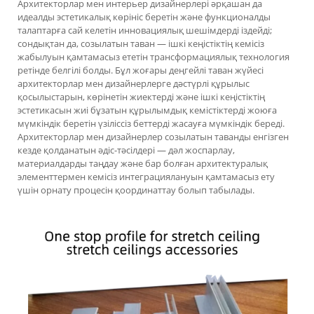
Архитекторлар мен интерьер дизайнерлері әрқашан да
идеалды эстетикалық көрініс беретін және функционалды
талаптарға сай келетін инновациялық шешімдерді іздейді;
сондықтан да, созылатын таван — ішкі кеңістіктің кемісіз
жабылуын қамтамасыз ететін трансформациялық технология
ретінде белгілі болды. Бұл жоғары деңгейлі таван жүйесі
архитекторлар мен дизайнерлерге дәстүрлі құрылыс
қосылыстарын, көрінетін жиектерді және ішкі кеңістіктің
эстетикасын жиі бұзатын құрылымдық кемістіктерді жоюға
мүмкіндік беретін үзіліссіз беттерді жасауға мүмкіндік береді.
Архитекторлар мен дизайнерлер созылатын таванды енгізген
кезде қолданатын әдіс-тәсілдері — дәл жоспарлау,
материалдарды таңдау және бар болған архитектуралық
элементтермен кемісіз интеграциялануын қамтамасыз ету
үшін орнату процесін қоординаттау болып табылады.