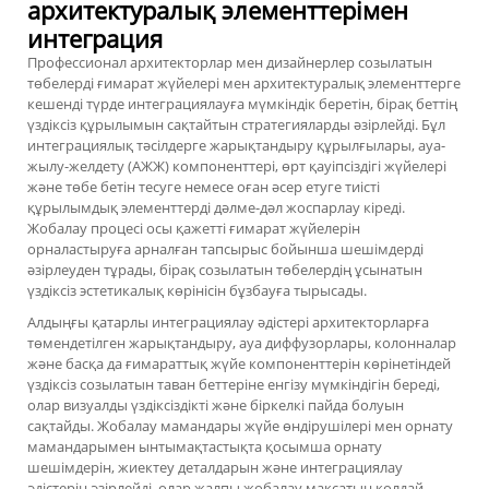
архитектуралық элементтерімен
интеграция
Профессионал архитекторлар мен дизайнерлер созылатын
төбелерді ғимарат жүйелері мен архитектуралық элементтерге
кешенді түрде интеграциялауға мүмкіндік беретін, бірақ беттің
үздіксіз құрылымын сақтайтын стратегияларды әзірлейді. Бұл
интеграциялық тәсілдерге жарықтандыру құрылғылары, ауа-
жылу-желдету (АЖЖ) компоненттері, өрт қауіпсіздігі жүйелері
және төбе бетін тесуге немесе оған әсер етуге тиісті
құрылымдық элементтерді дәлме-дәл жоспарлау кіреді.
Жобалау процесі осы қажетті ғимарат жүйелерін
орналастыруға арналған тапсырыс бойынша шешімдерді
әзірлеуден тұрады, бірақ созылатын төбелердің ұсынатын
үздіксіз эстетикалық көрінісін бұзбауға тырысады.
Алдыңғы қатарлы интеграциялау әдістері архитекторларға
төмендетілген жарықтандыру, ауа диффузорлары, колонналар
және басқа да ғимараттық жүйе компоненттерін көрінетіндей
үздіксіз созылатын таван беттеріне енгізу мүмкіндігін береді,
олар визуалды үздіксіздікті және біркелкі пайда болуын
сақтайды. Жобалау мамандары жүйе өндірушілері мен орнату
мамандарымен ынтымақтастықта қосымша орнату
шешімдерін, жиектеу деталдарын және интеграциялау
әдістерін әзірлейді, олар жалпы жобалау мақсатын қолдай