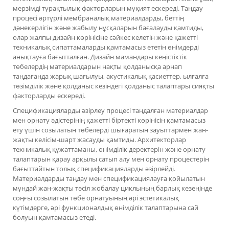
мерзімді тұрақтылық факторларын мұқият ескереді. Таңдау
процесі әртүрлі мембраналық материалдарды, беттің
дәнекерлігін және жабылу нұсқаларын бағалауды қамтиды,
олар жалпы дизайн көрінісіне сәйкес келетін және қажетті
техникалық сипаттамаларды қамтамасыз ететін өнімдерді
анықтауға бағытталған. Дизайн мамандары кеңістіктік
төбелердің материалдарын нақты қолданысқа арнап
таңдағанда жарық шағылуы, акустикалық қасиеттер, ылғалға
төзімділік және қолданыс кезіндегі қолданыс талаптары сияқты
факторларды ескереді.
Спецификацияларды әзірлеу процесі таңдалған материалдар
мен орнату әдістерінің қажетті біртекті көрінісін қамтамасыз
ету үшін созылатын төбелерді шығаратын зауыттармен жан-
жақты келісім-шарт жасауды қамтиды. Архитекторлар
техникалық құжаттаманы, өнімділік деректерін және орнату
талаптарын қарау арқылы сатып алу мен орнату процестерін
бағыттайтын толық спецификацияларды әзірлейді.
Материалдарды таңдау мен спецификациялауға қойылатын
мұндай жан-жақты тәсіл жобалау циклының барлық кезеңінде
соңғы созылатын төбе орнатуының әрі эстетикалық
күтімдерге, әрі функционалдық өнімділік талаптарына сай
болуын қамтамасыз етеді.