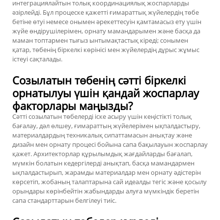
интеграциялайтын толық координациялық жоспарларды
әзірлейді. Бұл процеске қажетті ғимараттық жүйелердің төбе
бетіне өтуі немесе онымен әрекеттесуін қамтамасыз ету үшін
жүйе өндірушілерімен, орнату мамандарымен және басқа да
маман топтармен тығыз ынтымақтастық кіреді; сонымен
қатар, төбенің біркелкі көрінісі мен жүйелердің дұрыс жұмыс
істеуі сақталады.
Созылатын төбенің сәтті біркелкі
орнатылуы үшін қандай жоспарлау
факторлары маңызды?
Сәтті созылатын төбелерді іске асыру үшін кеңістікті толық
бағалау, дәл өлшеу, ғимараттың жүйелерімен ықпалдастыру,
материалдардың техникалық сипаттамасын анықтау және
дизайн мен орнату процесі бойына сапа бақылауын жоспарлау
қажет. Архитекторлар құрылымдық жағдайларды бағалап,
мүмкін болатын кедергілерді анықтап, басқа мамандармен
ықпалдастырып, жарамды материалдар мен орнату әдістерін
көрсетіп, жобаның талаптарына сай идеалды тегіс және қосылу
орындары көрінбейтін жабындарды алуға мүмкіндік беретін
сапа стандарттарын белгілеуі тиіс.