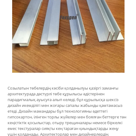
Созылатын төбелердің кәсіби қолданылуы қазіргі заманғы
архитектурада дәстүрлі төбе құрылысы әдістерінен
парадигмалық ауысуға алып келеді, бұл құрылысқа шексіз
дизайн икемділігі мен жоғары сапалы жабынды қамтамасыз
етеді. Дизайн мамандары бұл технологияны әдеттегі
гипсокартон, ілінген торлы жүйелер мен боялған беттерге тән
кеңістіктік қосылыстар, отыру трещиналары немесе біркелкі
емес текстуралар сияқты кең тараған қиындықтарды жеңу
үшін қолданады. Архитекторлар мен дизайнерлердің