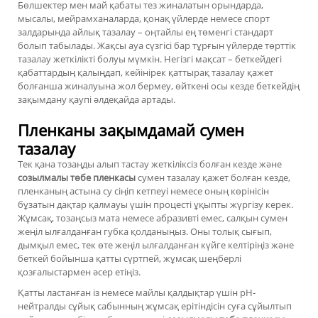
Бөлшектер мен май қабаты тез жиналатын орындарда,
мысалы, мейрамханаларда, қонақ үйлерде немесе спорт
залдарында айлық тазалау – оңтайлы ең төменгі стандарт
болып табылады. Жақсы ауа сүзгісі бар тұрғын үйлерде төрттік
тазалау жеткілікті болуы мүмкін. Негізгі мақсат – беткейдегі
қабаттардың қалыңдап, кейінірек қаттырақ тазалау қажет
болғанша жиналуына жол бермеу, өйткені осы кезде беткейдің
зақымдану қаупі әлдеқайда артады.
Пленканы зақымдамай сумен
тазалау
Тек қана тозаңды алып тастау жеткіліксіз болған кезде және
созылмалы төбе пленкасы
сумен тазалау қажет болған кезде,
пленканың астына су сіңіп кетпеуі немесе оның көрінісін
бұзатын дақтар қалмауы үшін процесті ұқыпты жүргізу керек.
Жұмсақ, тозаңсыз мата немесе абразивті емес, салқын сумен
жеңіл ылғалданған губка қолданыңыз. Оны толық сығып,
дымқыл емес, тек өте жеңіл ылғалданған күйге келтіріңіз және
беткей бойынша қатты сүртпей, жұмсақ шеңберлі
қозғалыстармен әсер етіңіз.
Қатты ластанған із немесе майлы қалдықтар үшін pH-
нейтралды сұйық сабынның жұмсақ ерітіндісін суға сұйылтып