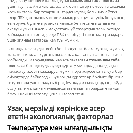
пайдалану көбінесе барлық түрлі
созылмалы төбе пленкасы
үшін қауіпсіз. Аммиак, шамалық, еріткіштер немесе қышқылды
қосылыстары бар тазартқыштардан аулақ болыңыз, өйткені
олар ПВХ қаптамасымен химиялық реакцияға түсіп, бояуының
өзгеруіне, бұлыңғырлануға немесе беттің сынғыштығына
әкелуі мүмкін. Жалпы мақсаттағы үй тазартқыштары ретінде
қабылданатын өнімдер де ПВХ негізіндегі таван материалдары
үшін зиянды заттарды қамтуы мүмкін.
Ылғалды тазартудан кейін бетті әрқашан басқа құрғақ, жұмсақ
матамен жайлап құрғатыңыз, сонда қалған ылғал толығымен
жойылады. Жарқылдаған немесе лакталған
созылмалы төбе
пленкасы
бетінде суды ауада құрғату минералды қалдықтар
немесе су іздерін қалдыруы мүмкін, бұл әсіресе қатты суы бар
аймақтарда байқалады. Бұл соңғы құрғату әр бөлімге бірнеше
секунд ғана уақыт алады, бірақ бұл қадам сызықтардың пайда
болу ықтималдығын әлдеқайда азайтады, ал олардың пайда
болуы кейінгі тазарту циклын талап етеді.
Ұзақ мерзімді көрініске әсер
ететін экологиялық факторлар
Температура мен ылғалдылықты