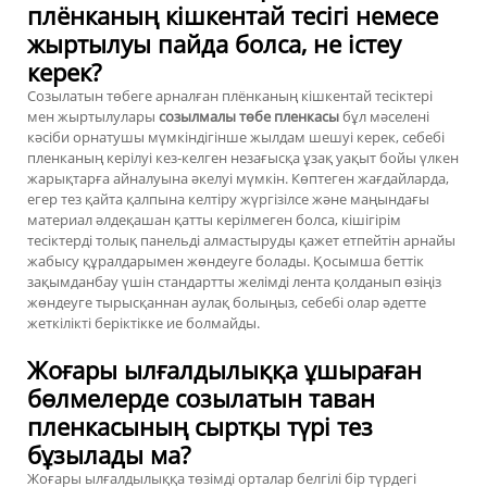
плёнканың кішкентай тесігі немесе
жыртылуы пайда болса, не істеу
керек?
Созылатын төбеге арналған плёнканың кішкентай тесіктері
мен жыртылулары
созылмалы төбе пленкасы
бұл мәселені
кәсіби орнатушы мүмкіндігінше жылдам шешуі керек, себебі
пленканың керілуі кез-келген незағысқа ұзақ уақыт бойы үлкен
жарықтарға айналуына әкелуі мүмкін. Көптеген жағдайларда,
егер тез қайта қалпына келтіру жүргізілсе және маңындағы
материал әлдеқашан қатты керілмеген болса, кішігірім
тесіктерді толық панельді алмастыруды қажет етпейтін арнайы
жабысу құралдарымен жөндеуге болады. Қосымша беттік
зақымданбау үшін стандартты желімді лента қолданып өзіңіз
жөндеуге тырысқаннан аулақ болыңыз, себебі олар әдетте
жеткілікті беріктікке ие болмайды.
Жоғары ылғалдылыққа ұшыраған
бөлмелерде созылатын таван
пленкасының сыртқы түрі тез
бұзылады ма?
Жоғары ылғалдылыққа төзімді орталар белгілі бір түрдегі