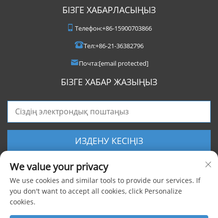
БІЗГЕ ХАБАРЛАСЫҢЫЗ
Телефон:
+86-15900703866
Тел:
+86-21-36382796
Почта:
[email protected]
БІЗГЕ ХАБАР ЖАЗЫҢЫЗ
ИЗДЕНУ КЕСІҢІЗ
We value your privacy
We use cookies and similar tools to provide our services. If
you don't want to accept all cookies, click Personalize
cookies.
Барлық құқықтар сақталған © 2025 Shanghai Foxygen Industrial Co., Ltd.