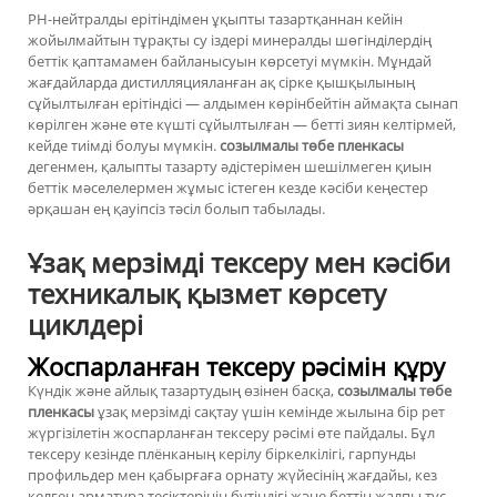
PH-нейтралды ерітіндімен ұқыпты тазартқаннан кейін
жойылмайтын тұрақты су іздері минералды шөгінділердің
беттік қаптамамен байланысуын көрсетуі мүмкін. Мұндай
жағдайларда дистилляцияланған ақ сірке қышқылының
сұйылтылған ерітіндісі — алдымен көрінбейтін аймақта сынап
көрілген және өте күшті сұйылтылған — бетті зиян келтірмей,
кейде тиімді болуы мүмкін.
созылмалы төбе пленкасы
дегенмен, қалыпты тазарту әдістерімен шешілмеген қиын
беттік мәселелермен жұмыс істеген кезде кәсіби кеңестер
әрқашан ең қауіпсіз тәсіл болып табылады.
Ұзақ мерзімді тексеру мен кәсіби
техникалық қызмет көрсету
циклдері
Жоспарланған тексеру рәсімін құру
Күндік және айлық тазартудың өзінен басқа,
созылмалы төбе
пленкасы
ұзақ мерзімді сақтау үшін кемінде жылына бір рет
жүргізілетін жоспарланған тексеру рәсімі өте пайдалы. Бұл
тексеру кезінде плёнканың керілу біркелкілігі, гарпунды
профильдер мен қабырғаға орнату жүйесінің жағдайы, кез
келген арматура тесіктерінің бүтіндігі және беттің жалпы түс