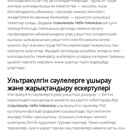
Ылғалдылықты реттеу де осындай маңызды. Тұрақты түрде
жоғары ылғалдылыққа ие кеңістіктер — мысалы, жүзу
бассейндерінің айналасы, сауналар немесе жеткілікті
желдетілмеген ванные бөлмелері — орнатуға қосымша
талаптар қояды. Бірдеңе
созылмалы төбе пленкасы
өзі суға
төзімді болса да, пленканың артында немесе орнату
профилдерінің айналасындағы ұзақ уақыттық конденсация
қысқыш шекарасының уақыт өте келе босаюына әкелуі
мүмкін, бұл жанама түрде беттің көрінісіндегі жазықтық пен
керілуіне әсер етеді. Мұндай орталарда қолайлы желдету мен
ылғалдылықты төмендету жүйелерін қолдану көтерме таваның
қызмет көрсету мерзімін және сыртқы түрін әлдеқайда
ұзартады.
Ультракүлгін сәулелерге ұшырау
және жарықтандыру ескертулері
Ультракүлгін сәулелерге ұзақ уақыттық ұшырау — беттің
көрінісіндегі нашарлауға әкелетін ең қауіпті себептердің бірі
созылмалы төбе пленкасы
ультракүлгін сәулелер PVC
қоспасына фотодеградацияға ұшыратады, бұл көптеген
жылдар бойы сарғыштану, тусының солғануы немесе
шақтаулы беттік құрылым түрінде көрінеді. Үлкен күмбезді
терезелері, күнге қарап тұрған кең терезелері немесе қатты күн