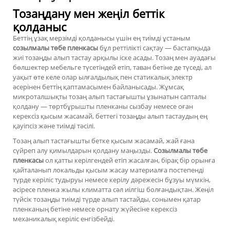
Тозаңдану мен жеңіл беттік
қолданыс
Беттің ұзақ мерзімді қолданысы үшін ең тиімді ұстаным
созылмалы төбе пленкасы
бұл реттілікті сақтау — бастапқыда
жиі тозаңды алып тастау арқылы іске асады. Тозаң мен ауадағы
бөлшектер мебельге түсетіндей етіп, таван бетіне де түседі, ал
уақыт өте келе олар ылғалдылық пен статикалық электр
әсерінен беттің қаптамасымен байланысады. Жұмсақ
микроталшықты тозаң алып тастағышты ұзынатын сапталы
қолдану — төртбұрышты пленканы сызбау немесе оған
керексіз қысым жасамай, беттегі тозаңды алып тастаудың ең
қауіпсіз және тиімді тәсілі.
Тозаң алып тастағышты бетке қысым жасамай, жай ғана
сүйреп алу қимылдарын қолдану маңызды.
Созылмалы төбе
пленкасы
ол қатты керілгендей етіп жасалған, бірақ бір орынға
қайталанып локальды қысым жасау материалға постепенді
түрде керіліс тудыруы немесе керілу дәрежесін бұзуы мүмкін,
әсіресе пленка жылы климатта сәл иілгіш болғандықтан. Жеңіл
түйсік тозаңды тиімді түрде алып тастайды, сонымен қатар
пленканың бетіне немесе орнату жүйесіне керексіз
механикалық керіліс енгізбейді.