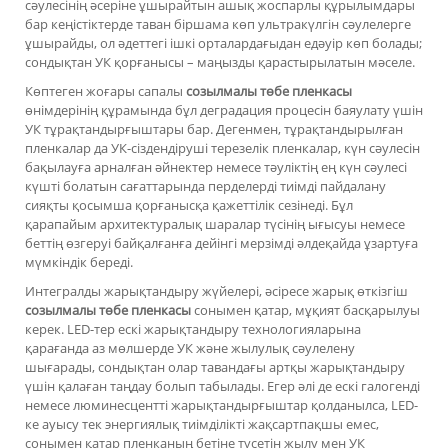
сәулесінің әсеріне ұшырайтын ашық жоспарлы құрылымдары
бар кеңістіктерде таван біршама көп ультракүлгін сәулелерге
ұшырайды, ол әдеттегі ішкі орталардағыдан едәуір көп болады;
сондықтан УК қорғанысы – маңызды қарастырылатын мәселе.
Көптеген жоғары сапалы
созылмалы төбе пленкасы
өнімдерінің құрамында бұл деградация процесін баяулату үшін
УК тұрақтандырғыштары бар. Дегенмен, тұрақтандырылған
пленкалар да УК-сіздендіруші терезелік пленкалар, күн сәулесін
бақылауға арналған әйнектер немесе тәуліктің ең күн сәулесі
күшті болатын сағаттарында перделерді тиімді пайдалану
сияқты қосымша қорғанысқа қажеттілік сезінеді. Бұл
қарапайым архитектуралық шаралар түсінің ығысуы немесе
беттің өзгеруі байқалғанға дейінгі мерзімді әлдеқайда ұзартуға
мүмкіндік береді.
Интегралды жарықтандыру жүйелері, әсіресе жарық өткізгіш
созылмалы төбе пленкасы
сонымен қатар, мұқият басқарылуы
керек. LED-тер ескі жарықтандыру технологияларына
қарағанда аз мөлшерде УК және жылулық сәулелену
шығарады, сондықтан олар тавандағы артқы жарықтандыру
үшін қалаған таңдау болып табылады. Егер әлі де ескі галогенді
немесе люминесцентті жарықтандырғыштар қолданылса, LED-
ке ауысу тек энергиялық тиімділікті жақсартпақшы емес,
сонымен қатар пленканың бетіне түсетін жылу мен УК