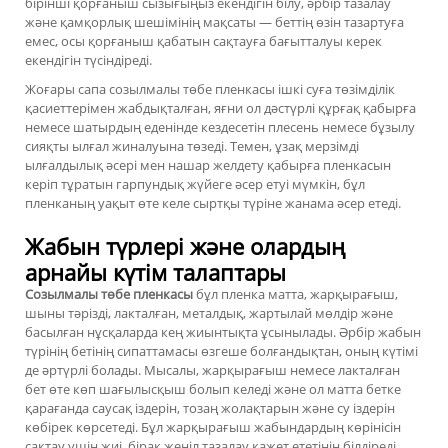
бірінші қорғаныш сызығыңыз екендігін білу, әрбір тазалау
және қамқорлық шешімінің мақсаты — беттің өзін тазартуға
емес, осы қорғаныш қабатын сақтауға бағытталуы керек
екендігін түсіндіреді.
Жоғары сапа
созылмалы төбе пленкасы
ішкі суға төзімділік
қасиеттерімен жабдықталған, яғни ол дәстүрлі құрғақ қабырға
немесе шатырдың еденінде кездесетін плесень немесе бұзылу
сияқты ылғал жиналуына төзеді. Темен, ұзақ мерзімді
ылғалдылық әсері мен нашар желдету қабырға пленкасын
керіп тұратын гарпундық жүйеге әсер етуі мүмкін, бұл
пленканың уақыт өте келе сыртқы түріне жанама әсер етеді.
Жабын түрлері және олардың
арнайы күтім талаптары
Созылмалы төбе пленкасы
бұл пленка матта, жарқырағыш,
шыны тәрізді, лакталған, металдық, жартылай мөлдір және
басылған нұсқаларда кең жиынтықта ұсынылады. Әрбір жабын
түрінің бетінің сипаттамасы өзгеше болғандықтан, оның күтімі
де әртүрлі болады. Мысалы, жарқырағыш немесе лакталған
бет өте көп шағылысқыш болып келеді және ол матта бетке
қарағанда саусақ іздерін, тозаң жолақтарын және су іздерін
көбірек көрсетеді. Бұл жарқырағыш жабындардың көрінісін
сақтау үшін жиі, бірақ жеңіл тазалау қажет ететінін білдіреді.