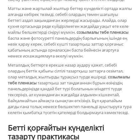
Матты және жартылай жылтыр беттер күнделікті ортада жалпы
алғанда көбірек төзімді, себебі олардың төмен шағылуы
беттегі аздап зақымданған жерлерді жасырады. Алайда, олар
кухня ортасында реде күйдірілмеген жағдайда уақыт өте келе
майлы бөлшектерді сіңіруі мүмкін.
созылмалы төбе пленкасы
баспа және фотосуретті панельдердің барлығының ішінде ең
нәзік қарау керек, себебі күшті тазартқыш заттар қорғаныс
қабатының астында орналасқан баспа бейнесін ағартуға
немесе искажациялауға әкелуі мүмкін.
Металлдық беттерге ерекше назар аудару қажет, себебі
олардың беттік қабығы сілтілі тазартқыш заттарға сезімтал,
олар металдық жылтырды тұрақсыз түрде өшіреді.
созылмалы
төбе пленкасы
тазартқыш зат таңдағаннан бұрын өзіңіздің
панельдеріңізде қандай бет түрі болатынын міндетті түрде
тексеріңіз, ал күмәнданған жағдайда алдымен кішкентай,
байқалмайтын аймақта сынақтан өткізіңіз. Бұл қарапайым
дағды ғана толық немесе бөлшектеп панельді ауыстыруға тура
келетін қымбатқа түсетін қателерді болдырмауға көмектеседі.
Бетті қорғайтын күнделікті
тазарту практикасы