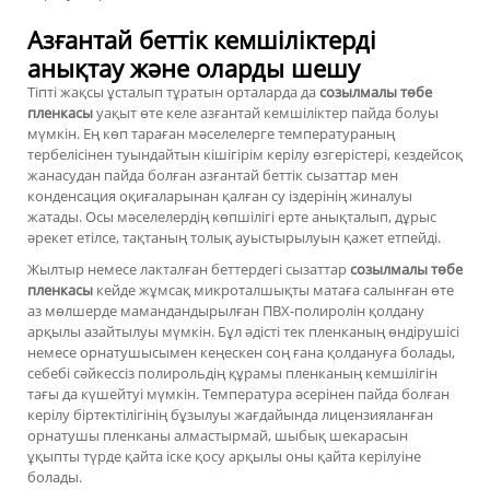
Азғантай беттік кемшіліктерді
анықтау және оларды шешу
Тіпті жақсы ұсталып тұратын орталарда да
созылмалы төбе
пленкасы
уақыт өте келе азғантай кемшіліктер пайда болуы
мүмкін. Ең көп тараған мәселелерге температураның
тербелісінен туындайтын кішігірім керілу өзгерістері, кездейсоқ
жанасудан пайда болған азғантай беттік сызаттар мен
конденсация оқиғаларынан қалған су іздерінің жиналуы
жатады. Осы мәселелердің көпшілігі ерте анықталып, дұрыс
әрекет етілсе, тақтаның толық ауыстырылуын қажет етпейді.
Жылтыр немесе лакталған беттердегі сызаттар
созылмалы төбе
пленкасы
кейде жұмсақ микроталшықты матаға салынған өте
аз мөлшерде мамандандырылған ПВХ-полиролін қолдану
арқылы азайтылуы мүмкін. Бұл әдісті тек пленканың өндірушісі
немесе орнатушысымен кеңескен соң ғана қолдануға болады,
себебі сәйкессіз полирольдің құрамы пленканың кемшілігін
тағы да күшейтуі мүмкін. Температура әсерінен пайда болған
керілу біртектілігінің бұзылуы жағдайында лицензияланған
орнатушы пленканы алмастырмай, шыбық шекарасын
ұқыпты түрде қайта іске қосу арқылы оны қайта керілуіне
болады.