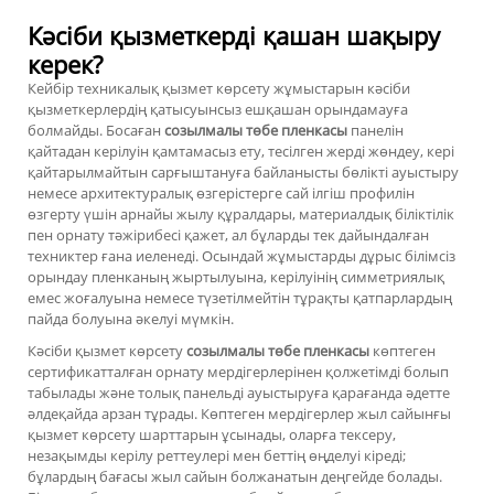
Кәсіби қызметкерді қашан шақыру
керек?
Кейбір техникалық қызмет көрсету жұмыстарын кәсіби
қызметкерлердің қатысуынсыз ешқашан орындамауға
болмайды. Босаған
созылмалы төбе пленкасы
панелін
қайтадан керілуін қамтамасыз ету, тесілген жерді жөндеу, кері
қайтарылмайтын сарғыштануға байланысты бөлікті ауыстыру
немесе архитектуралық өзгерістерге сай ілгіш профилін
өзгерту үшін арнайы жылу құралдары, материалдық біліктілік
пен орнату тәжірибесі қажет, ал бұларды тек дайындалған
техниктер ғана иеленеді. Осындай жұмыстарды дұрыс білімсіз
орындау пленканың жыртылуына, керілуінің симметриялық
емес жоғалуына немесе түзетілмейтін тұрақты қатпарлардың
пайда болуына әкелуі мүмкін.
Кәсіби қызмет көрсету
созылмалы төбе пленкасы
көптеген
сертификатталған орнату мердігерлерінен қолжетімді болып
табылады және толық панельді ауыстыруға қарағанда әдетте
әлдеқайда арзан тұрады. Көптеген мердігерлер жыл сайынғы
қызмет көрсету шарттарын ұсынады, оларға тексеру,
незақымды керілу реттеулері мен беттің өңделуі кіреді;
бұлардың бағасы жыл сайын болжанатын деңгейде болады.