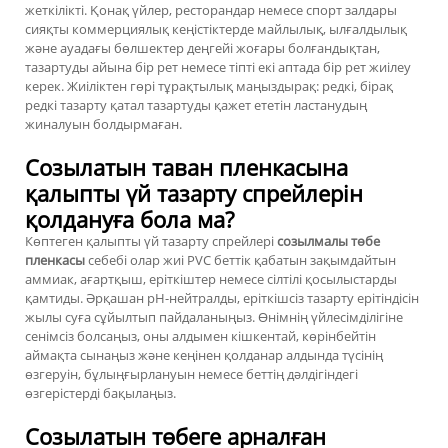
жеткілікті. Қонақ үйлер, ресторандар немесе спорт залдары
сияқты коммерциялық кеңістіктерде майлылық, ылғалдылық
және ауадағы бөлшектер деңгейі жоғары болғандықтан,
тазартуды айына бір рет немесе тіпті екі аптада бір рет жиілеу
керек. Жиіліктен гөрі тұрақтылық маңыздырақ: редкі, бірақ
редкі тазарту қатал тазартуды қажет ететін ластанудың
жиналуын болдырмаған.
Созылатын таван пленкасына
қалыпты үй тазарту спрейлерін
қолдануға бола ма?
Көптеген қалыпты үй тазарту спрейлері
созылмалы төбе
пленкасы
себебі олар жиі PVC беттік қабатын зақымдайтын
аммиак, ағартқыш, еріткіштер немесе сілтілі қосылыстарды
қамтиды. Әрқашан pH-нейтралды, еріткішсіз тазарту ерітіндісін
жылы суға сұйылтып пайдаланыңыз. Өнімнің үйлесімділігіне
сенімсіз болсаңыз, оны алдымен кішкентай, көрінбейтін
аймақта сынаңыз және кеңінен қолданар алдында түсінің
өзгеруін, бұлыңғырлануын немесе беттің дәлдігіндегі
өзгерістерді бақылаңыз.
Созылатын төбеге арналған