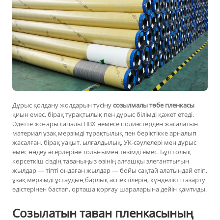
Дұрыс қолдану жолдарын түсіну
созылмалы төбе пленкасы
қиын емес, бірақ тұрақтылық пен дұрыс білімді қажет етеді.
Әдетте жоғары сапалы ПВХ немесе полиэстерден жасалатын
материал ұзақ мерзімді тұрақтылық пен беріктікке арналып
жасалған, бірақ уақыт, ылғалдылық, УК-сәулелері мен дұрыс
емес өңдеу әсерлеріне толығымен төзімді емес. Бұл толық
көрсеткіш сіздің таваныңыз өзінің алғашқы элеганттығын
жылдар — тіпті ондаған жылдар — бойы сақтай алатындай етіп,
ұзақ мерзімді ұстаудың барлық аспектілерін, күнделікті тазарту
әдістерінен бастап, орташа қорғау шараларына дейін қамтиды.
Созылатын таван пленкасының