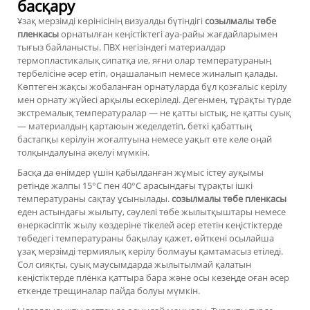
басқару
Ұзақ мерзімді көрінісінің визуалды бүтіндігі
созылмалы төбе
пленкасы
орнатылған кеңістіктегі ауа-райы жағдайларымен
тығыз байланысты. ПВХ негізіндегі материалдар
термопластикалық сипатқа ие, яғни олар температураның
тербелісіне әсер етіп, оңашаланып немесе жиналып қалады.
Көптеген жақсы жобаланған орнатуларда бұл қозғалыс керілу
мен орнату жүйесі арқылы ескеріледі. Дегенмен, тұрақты түрде
экстремалық температуралар — не қатты ыстық, не қатты суық
— материалдың қартаюын жеделдетіп, беткі қабаттың
бастапқы керілуін жоғалтуына немесе уақыт өте келе оңай
толқындалуына әкелуі мүмкін.
Басқа да өнімдер үшін қабылданған жұмыс істеу ауқымы
ретінде жалпы 15°C пен 40°C арасындағы тұрақты ішкі
температураны сақтау ұсынылады.
созылмалы төбе пленкасы
еден астындағы жылыту, сәулелі төбе жылытқыштары немесе
өнеркәсіптік жылу көздеріне тікелей әсер ететін кеңістіктерде
төбедегі температураны бақылау қажет, өйткені осылайша
ұзақ мерзімді термиялық керілу болмауы қамтамасыз етіледі.
Сол сияқты, суық маусымдарда жылытылмай қалатын
кеңістіктерде плёнка қаттыра бара және осы кезеңде оған әсер
еткенде трещиналар пайда болуы мүмкін.