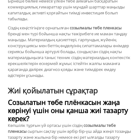
Бірнеше бөлме немесе үлкен төбе аймағын басқаратын
коммерциялық ғимараттар үшін мұндай шарттар маңызды
капиталдық активті қорғайтын тиімді инвестиция болып
табылады.
Сіздің кеңістігіңізге орнатылған
созылмалы төбе пленкасы
бренді мен түрі бойынша нақты тәжірибеге ие маман таңдау
маңызды. Материалдың қасиеттері, гарпундық жүйенің
конструкциясы мен беттің өңделуінің сипаттамалары өнімдер
сериясы бойынша әртүрлі болады, сондықтан сіздің нақты
материалдыңызға таныс техник сіздің материалдың контекстік
ерекшеліктерін ескермей жұмыс істейтін жалпы маманға
қарағанда дәлірек диагноз қояды және тиімдірек емдеу
әдістерін ұсынады.
Жиі қойылатын сұрақтар
Созылатын төбе плёнкасын жаңа
көрінуі үшін оны қанша жиі тазарту
керек?
Көпшілік тұрғын үй ортасы үшін сіздің
созылмалы төбе
пленкасы
сыртын сақтау үшін әрбір бір-үш айда жеңіл тозаңды
тазарту және жылына бір немесе екі рет ылғалды тазарту