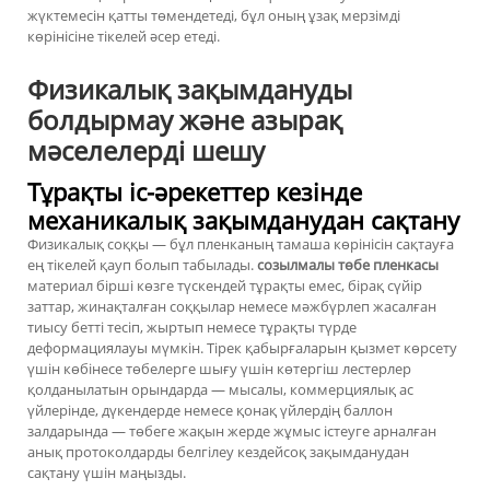
жүктемесін қатты төмендетеді, бұл оның ұзақ мерзімді
көрінісіне тікелей әсер етеді.
Физикалық зақымдануды
болдырмау және азырақ
мәселелерді шешу
Тұрақты іс-әрекеттер кезінде
механикалық зақымданудан сақтану
Физикалық соққы — бұл пленканың тамаша көрінісін сақтауға
ең тікелей қауп болып табылады.
созылмалы төбе пленкасы
материал бірші көзге түскендей тұрақты емес, бірақ сүйір
заттар, жинақталған соққылар немесе мәжбүрлеп жасалған
тиысу бетті тесіп, жыртып немесе тұрақты түрде
деформациялауы мүмкін. Тірек қабырғаларын қызмет көрсету
үшін көбінесе төбелерге шығу үшін көтергіш лестерлер
қолданылатын орындарда — мысалы, коммерциялық ас
үйлерінде, дүкендерде немесе қонақ үйлердің баллон
залдарында — төбеге жақын жерде жұмыс істеуге арналған
анық протоколдарды белгілеу кездейсоқ зақымданудан
сақтану үшін маңызды.