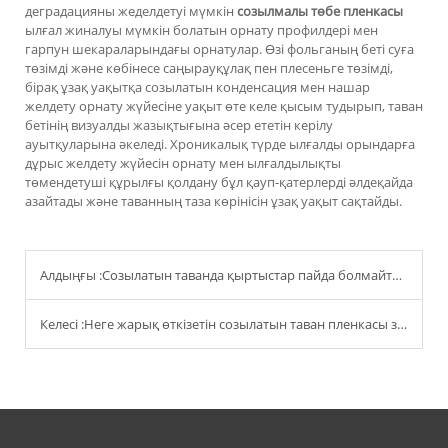
деградацияны жеделдетуі мүмкін
созылмалы төбе пленкасы
ылғал жиналуы мүмкін болатын орнату профилдері мен
гарпун шекараларындағы орнатулар. Өзі фольганың беті суға
төзімді және көбінесе саңырауқұлақ пен плесеньге төзімді,
бірақ ұзақ уақытқа созылатын конденсация мен нашар
желдету орнату жүйесіне уақыт өте келе қысым тудырып, таван
бетінің визуалды жазықтығына әсер ететін керілу
ауытқуларына әкеледі. Хроникалық түрде ылғалды орындарға
дұрыс желдету жүйесін орнату мен ылғалдылықты
төмендетуші құрылғы қолдану бұл қауп-қатерлерді әлдеқайда
азайтады және таванның таза көрінісін ұзақ уақыт сақтайды.
Алдыңғы :
Созылатын таванда қыртыстар пайда болмайтындай етіп, оны қалай дұрыс тазартуға болады?
Келесі :
Неге жарық өткізетін созылатын таван пленкасы заманауи артқы жарықтандырылған дизайндар үшін идеалды?