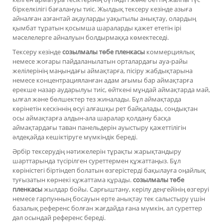
біркелкілігі бағалануы тиіс. Жылдық тексеру кезінде азыға
айналған азғантай ақауларды уақытылы анықтау, олардың
қымбат тұратын қосымша шараларды қажет ететін ірі
мәселелерге айналуын болдырмаққа көмектеседі.
Тексеру кезінде
созылмалы төбе пленкасы
коммерциялық
немесе жоғары пайдаланылатын орталардағы ауа-райы
желілерінің маңындағы аймақтарға, пісіру жабдықтарына
немесе концентрацияланған адам ағымы бар аймақтарға
ерекше назар аударылуы тиіс, өйткені мұндай аймақтарда май,
ылғал және бөлшектер тез жиналады. Бұл аймақтарда
көрінетін кескіннің өсуі алғашқы рет байқалады, сондықтан
осы аймақтарға алдын-ала шаралар қолдану басқа
аймақтардағы таван панельдерін ауыстыру қажеттілігін
әлдеқайда кешіктіруге мүмкіндік береді.
Әрбір тексерудің нәтижелерін тұрақты жарықтандыру
шарттарында түсірілген суреттермен құжаттаңыз. Бұл
көріністегі біртіндеп болатын өзгерістерді бақылауға оңайлық
туғызатын көрнекі құжаттама құрады.
созылмалы төбе
пленкасы
жылдар бойы. Сарғыштану, керілу деңгейінің өзгеруі
немесе гарпунның босауын ерте анықтау тек салыстыру үшін
базалық референс болған жағдайда ғана мүмкін, ал суреттер
дәл осындай референс береді.