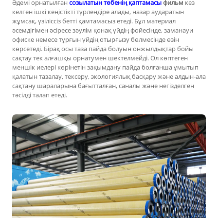
Әдемі орнатылған
созылатын төбенің қаптамасы
фильм
кез
келген ішкі кеңістікті түрлендіре алады, назар аударатын
жұмсақ, үзіліссіз бетті қамтамасыз етеді. Бұл материал
әсемдігімен әсіресе зәулім қонақ үйдің фойесінде, заманауи
офиске немесе тұрғын үйдің отырғызу бөлмесінде өзін
көрсетеді. Бірақ осы таза пайда болуын онжылдықтар бойы
сақтау тек алғашқы орнатумен шектелмейді. Ол көптеген
меншік иелері көрінетін зақымдану пайда болғанша ұмытып
қалатын тазалау, тексеру, экологиялық басқару және алдын-ала
сақтану шараларына бағытталған, саналы және негізделген
тәсілді талап етеді.