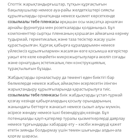
Споттік жарықтандырғыштар, тұтқын құрғақтығын
бақылаушылар немесе ауа-райы желдеткіштері сияқты
құрылғыларды орнатқанда немесе қызмет көрсеткенде
созылмалы төбе пленкасы
әрқашан осы мақсатқа арналған
арнайы фурнитура мен розеткаларды қолданыңыз. Бұл
компоненттер сыртқы пленканың қоршаған аймағына кернеу
тудырмай, герметикалық және таза тесіктер жасау үшін
құрастырылған. Құрғақ қабырға құралдарымен немесе
үйлесімсіз құрылғылармен жасалған өзге қосымша өзгерістер
уақыт өте келе кеңейетін микрожыртылуларға әкеліп соғады
және орнатудың эстетикалық пен конструкциялық
тұрақтылығын бұзады.
Жабдықтарды орналастыру да төменгі еден биіктігі бар
бөлмелерде немесе жабық аймақпен әсерлесетін ілінген
жарықтандыру құрылғыларында қарастырылуға тиіс.
созылмалы төбе пленкасы
биік жабдықтарды ұстап-тұрмай
қозғау кезінде қабырғалардың қосылу орындарының
жанындағы беттерге жанасып немесе сызып алуы мүмкін,
әсіресе жөндеу немесе ішкі безендірудің кезінде. Бұл
потенциалды қауп-қатерлер туралы қызметкерлерді даярлау
немесе тұрғындарды хабардар ету – кәсіби жөндеуді қажет
ететін зиянды болдырмау үшін төмен шығынды алдын-ала
қорғау шарасы.