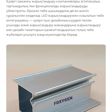
Қазіргі заманғы жарықтандыру компаниялары эстетикалық
тартымдылық пен функционалды жарықтандыруды
үйлестіретін, біркелкі төбе шешімдеріне деген өсетін
сұраныспен кездеседі. LED жарықтандырумен созылатын төбе
интеграциясы — қазіргі ішкі дизайнның күрделі тәсілін
ұсынады және жарықтандыру мамандарына жарықтандыру
мен дизайн талаптарын қанағаттандыратын толық төбе
жүйелерін ұсынуға жаңа мүмкіндіктер береді.