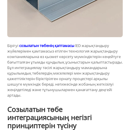
Бірігуі
созылатын төбенің қаптамасы
lED жарықтандыру
жүйелерімен қамтамасыз етілген технология жарықтандыру
компанияларына өз қызмет көрсету мүмкіндіктерін кеңейтуге
бағытталған ұтымды құндылық ұсыныстарын қалыптастырады.
Бұл интеграциялау тәсілі жарықтандыру мамандарына
құрылымдық төбелердің мәселелері мен жарықтандыру
қажеттіліктерін біріктірілген орнату процестері арқылы
шешуге мүмкіндік береді, нәтижесінде жобаның жеткізілуі
жеңілдетіледі және тұтынушылармен қанағаттану деңгейі
артады.
Созылатын төбе
интеграциясының негізгі
принциптерін түсіну