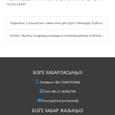
түсіну қажет.
Алдыңғы :
Созылатын таван мен дәстүрлі тавандар: Қайсысы заңгерлер үшін орнату уақытын қысқартады?
Келесі :
Жалпы подрядшылардың коммерциялық жобалар үшін созылатын төбелерді таңдауының себебі
БІЗГЕ ХАБАРЛАСЫҢЫЗ
Телефон:
+86-15900703866
Тел:
+86-21-36382796
Почта:
[email protected]
БІЗГЕ ХАБАР ЖАЗЫҢЫЗ