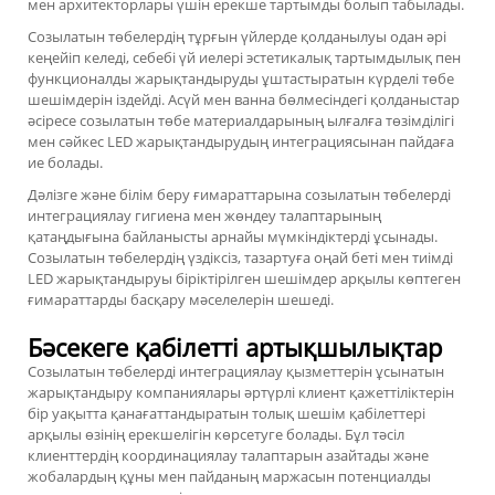
мен архитекторлары үшін ерекше тартымды болып табылады.
Созылатын төбелердің тұрғын үйлерде қолданылуы одан әрі
кеңейіп келеді, себебі үй иелері эстетикалық тартымдылық пен
функционалды жарықтандыруды ұштастыратын күрделі төбе
шешімдерін іздейді. Асүй мен ванна бөлмесіндегі қолданыстар
әсіресе созылатын төбе материалдарының ылғалға төзімділігі
мен сәйкес LED жарықтандырудың интеграциясынан пайдаға
ие болады.
Дәлізге және білім беру ғимараттарына созылатын төбелерді
интеграциялау гигиена мен жөндеу талаптарының
қатаңдығына байланысты арнайы мүмкіндіктерді ұсынады.
Созылатын төбелердің үздіксіз, тазартуға оңай беті мен тиімді
LED жарықтандыруы біріктірілген шешімдер арқылы көптеген
ғимараттарды басқару мәселелерін шешеді.
Бәсекеге қабілетті артықшылықтар
Созылатын төбелерді интеграциялау қызметтерін ұсынатын
жарықтандыру компаниялары әртүрлі клиент қажеттіліктерін
бір уақытта қанағаттандыратын толық шешім қабілеттері
арқылы өзінің ерекшелігін көрсетуге болады. Бұл тәсіл
клиенттердің координациялау талаптарын азайтады және
жобалардың құны мен пайданың маржасын потенциалды