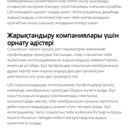
мембрананың қасиеттеріне әсер ететін жылу шығарады,
сондықтан жылумен басқару сипаттамалары жағынан қолайлы
LED өнімдерін мұқият таңдау қажет. Интеграциялық дизайнда
жарықтандыру компоненттері мен төбе материалдарын
қорғайтын жылу шашылу жолдарын ескеру қажет.
Жарықтандыру компаниялары үшін
орнату әдістері
Созылатын төбеге орнату реті периметрлік алюминий
профильдерді орнатудан басталады, олар созылатын төбе
жүйесі мен интеграцияланған жарықтандыру элементтерінің
екеуін де ұстайды. Бұл профильдер созылатын мембрананың
дұрыс керілуі мен жарықтандырудың дәл орналасуын
қамтамасыз ету үшін дәл туралауға тиіс.
LED жарықтандыруды интеграциялау профильдерді орнату
кезеңінде, мембрананы орнатудан бұрын жүзеге асады. Бұл
уақытта жарықтандыру компаниялары электрлық
қосылыстарды аяқтап, төбе мембранасын орнына керілгенге
дейін жарықтандырудың қызмет етуін тексере алады. Бұл
интеграциялау тәсілі созылатын төбе жүйесінің бүтіндігін бұзуы
мүмкін болатын төбеден кейінгі өзгерістерді жасаудың
қажеттілігін жояды.