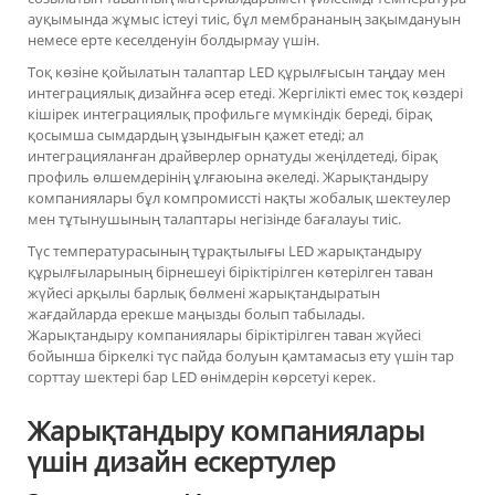
ауқымында жұмыс істеуі тиіс, бұл мембрананың зақымдануын
немесе ерте кеселденуін болдырмау үшін.
Тоқ көзіне қойылатын талаптар LED құрылғысын таңдау мен
интеграциялық дизайнға әсер етеді. Жергілікті емес тоқ көздері
кішірек интеграциялық профильге мүмкіндік береді, бірақ
қосымша сымдардың ұзындығын қажет етеді; ал
интеграцияланған драйверлер орнатуды жеңілдетеді, бірақ
профиль өлшемдерінің ұлғаюына әкеледі. Жарықтандыру
компаниялары бұл компромиссті нақты жобалық шектеулер
мен тұтынушының талаптары негізінде бағалауы тиіс.
Түс температурасының тұрақтылығы LED жарықтандыру
құрылғыларының бірнешеуі біріктірілген көтерілген таван
жүйесі арқылы барлық бөлмені жарықтандыратын
жағдайларда ерекше маңызды болып табылады.
Жарықтандыру компаниялары біріктірілген таван жүйесі
бойынша біркелкі түс пайда болуын қамтамасыз ету үшін тар
сорттау шектері бар LED өнімдерін көрсетуі керек.
Жарықтандыру компаниялары
үшін дизайн ескертулер