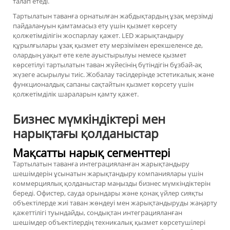
талап етеді.
Тартылатын таванға орнатылған жабдықтардың ұзақ мерзімді
пайдалануын қамтамасыз ету үшін қызмет көрсету
қолжетімділігін жоспарлау қажет. LED жарықтандыру
құрылғылары ұзақ қызмет ету мерзімімен ерекшеленсе де,
олардың уақыт өте келе ауыстырылуы немесе қызмет
көрсетілуі тартылатын таван жүйесінің бүтіндігін бұзбай-ақ
жүзеге асырылуы тиіс. Жобалау тәсілдерінде эстетикалық және
функционалдық сапаны сақтайтын қызмет көрсету үшін
қолжетімділік шараларын қамту қажет.
Бизнес мүмкіндіктері мен
нарықтағы қолданыстар
Мақсатты нарық сегменттері
Тартылатын таванға интеграцияланған жарықтандыру
шешімдерін ұсынатын жарықтандыру компаниялары үшін
коммерциялық қолданыстар маңызды бизнес мүмкіндіктерін
береді. Офистер, сауда орындары және қонақ үйлер сияқты
объектілерде жиі таван жөндеуі мен жарықтандыруды жаңарту
қажеттілігі туындайды, сондықтан интеграцияланған
шешімдер объектілердің техникалық қызмет көрсетушілері