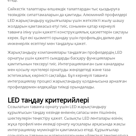
етеді.
Сәйкестік талаптары өлшемдік талаптардан тыс қыздыруға
төзімділік сипаттамаларын да қамтиды. Алюминий профилдері
LED жарықтандыру құрылғылары үшін жеткілікті жылу шашу
жолдарын қамтамасыз етуі тиіс, сонымен қатар кернеулі
таванға іліну үшін қажетті конструкциялық қасиеттерін сақтауы
керек. Бұл екі қызметті орындау үшін профильдің дәлме-дәл
инженерлік есептеуі мен таңдалуы қажет.
Жарықтандыру компаниялары таңдалған профилдердің LED
орнатуы үшін қажетті сымдарды басқару функцияларын
қамтитынын тексеруі тиіс. Интеграцияланған сым каналдары
мен қосылу нүктелері орнатуды жеңілдетеді және таза
эстетикалық көріністі сақтайды. Бұл
кернеулі таванға
интеграциялау
процесі жарықтандыру қолданысына арналған
профилдермен әлдеқайда тиімді орындалады.
LED таңдау критерийлері
Созылатын таванға орнату үшін LED жарықтандыру
құрылғысын таңдау кезінде өнімнің сапасы мен пішінінің
шектеулерін теңестіру қажет. Сызықты LED ленталары өзінің
жұқа профилі мен икемді орнату нұсқалары арқасында жақсы
интеграциялау мүмкіндігін қамтамасыз етеді. Құрылғылар
созылатын таванның материалдарымен үйлесімді температура