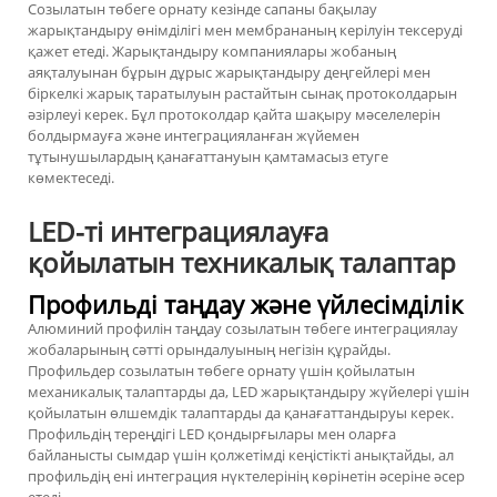
Созылатын төбеге орнату кезінде сапаны бақылау
жарықтандыру өнімділігі мен мембрананың керілуін тексеруді
қажет етеді. Жарықтандыру компаниялары жобаның
аяқталуынан бұрын дұрыс жарықтандыру деңгейлері мен
біркелкі жарық таратылуын растайтын сынақ протоколдарын
әзірлеуі керек. Бұл протоколдар қайта шақыру мәселелерін
болдырмауға және интеграцияланған жүйемен
тұтынушылардың қанағаттануын қамтамасыз етуге
көмектеседі.
LED-ті интеграциялауға
қойылатын техникалық талаптар
Профильді таңдау және үйлесімділік
Алюминий профилін таңдау созылатын төбеге интеграциялау
жобаларының сәтті орындалуының негізін құрайды.
Профильдер созылатын төбеге орнату үшін қойылатын
механикалық талаптарды да, LED жарықтандыру жүйелері үшін
қойылатын өлшемдік талаптарды да қанағаттандыруы керек.
Профильдің тереңдігі LED қондырғылары мен оларға
байланысты сымдар үшін қолжетімді кеңістікті анықтайды, ал
профильдің ені интеграция нүктелерінің көрінетін әсеріне әсер