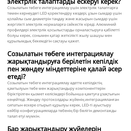
электрлік талаптарды ескеруі керек?
Созылатын төбеге интеграциялау үшін электрлік талаптарға
төмен кернеудегі LED қоректендіру көздері, ұзын сымдар үшін
қолайлы сым диаметрін таңдау және жасырын сымдар үшін
жергілікті электрлік нормаларға сәйкестік кіреді. Алюминий
профилдері электрлік қосылыстарды орналастыруға қабілетті
болуы керек, сонымен қатар жеткілікті жылу шашуы мен
құрылымдық бекемдігін сақтауы қажет.
Созылатын төбеге интеграциялау
жарықтандыруға берілетін кепілдік
пен жөндеу міндеттеріне қалай әсер
етеді?
Созылатын төбеге интеграциялау әдетте кепілдіктің
қамтылуын төбе мен жарықтандыру компоненттерін
біріктірілген қызмет келісімдері бойынша қамтуға ұзақтығын
кеңейтеді. Жөндеу протоколдары жүйенің интеграцияланған
сипатын ескере отырып құрылуы керек, LED-ті ауыстыру
кейбір конфигурацияларда төбенің бір бөлігін демонтажды
талап етуі мүмкін.
Бар жарықтандыру жүйелерін