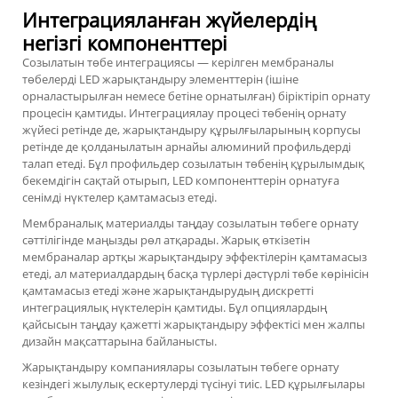
Интеграцияланған жүйелердің
негізгі компоненттері
Созылатын төбе интеграциясы — керілген мембраналы
төбелерді LED жарықтандыру элементтерін (ішіне
орналастырылған немесе бетіне орнатылған) біріктіріп орнату
процесін қамтиды. Интеграциялау процесі төбенің орнату
жүйесі ретінде де, жарықтандыру құрылғыларының корпусы
ретінде де қолданылатын арнайы алюминий профильдерді
талап етеді. Бұл профильдер созылатын төбенің құрылымдық
бекемдігін сақтай отырып, LED компоненттерін орнатуға
сенімді нүктелер қамтамасыз етеді.
Мембраналық материалды таңдау созылатын төбеге орнату
сәттілігінде маңызды рөл атқарады. Жарық өткізетін
мембраналар артқы жарықтандыру эффектілерін қамтамасыз
етеді, ал материалдардың басқа түрлері дәстүрлі төбе көрінісін
қамтамасыз етеді және жарықтандырудың дискретті
интеграциялық нүктелерін қамтиды. Бұл опциялардың
қайсысын таңдау қажетті жарықтандыру эффектісі мен жалпы
дизайн мақсаттарына байланысты.
Жарықтандыру компаниялары созылатын төбеге орнату
кезіндегі жылулық ескертулерді түсінуі тиіс. LED құрылғылары