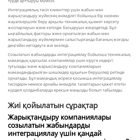
түрде арттыруы мүмкін.
Интеграциялық тәсіл клиенттер үшін жабын мен
жарықтандыру жүйесінің өнімділігі бойынша бір көзінен
жауапкершілік беру арқылы техникалық қызмет көрсету
жоспарлауын және кепілдік басқаруын жеңілдетеді. Бұл
ыңғайлылық факторы жеке орнатылған жабын мен
жарықтандыру жүйелерімен салыстырғанда бағаның жоғары
деңгейін негіздеуге жиі әкеледі.
Созылатын жабындарды интеграциялау бойынша техникалық
мамандық қарсылас компаниялар үшін кіруге кедергі
туғызады және жарықтандыру компанияларын
мамандандырылған шешімдер құқығын берушілер ретінде
орнатады. Бұл мамандық әсіресе қосымша интеграциялау
тәсілдерін немесе арнайы өнімділік талаптарын қажет ететін
күрделі қолданбаларда ерекше маңызды болып табылады.
Жиі қойылатын сұрақтар
Жарықтандыру компаниялары
созылатын жабындарды
интеграциялау үшін қандай