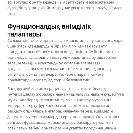
ескертулер орнату кезінде қымбат тұратын өзгерістерден
аулақ болу үшін дизайн кезеңінде ұқыпты жоспарлауды талап
етеді.
Функционалдық өнімділік
талаптары
Созылатын төбеге орнатылған жарықтандыру қондырғылары
үшін жарықтандырудың біркелкілігін қамтамасыз ету
стандарттары көбінесе жарық көздерінің төбе бетіне жақын
орналасуы салдарынан дәстүрлі жарықтандыру әдістерінен
өзгешеленеді. Жарықтандыру компаниялары LED
қондырғылары мен созылатын төбе материалдарының
оптикалық сипаттамаларын ескере отырып, қажетті
аралықтарды есептеу әдістерін белгілеуі тиіс.
Басқару жүйесін интеграциялау созылатын төбелерді
интеграциялау жобаларының құндылық ұсынысын күшейтуге
мүмкіндік береді. Жарықтың ярлығын реттеу мүмкіндігі,
түстерді өзгерту функциясы және автоматтандырылған
басқару опциялары интеграцияланған төбе шешімдерін
дәстүрлі альтернативалардан ерекшелендіреді. Осы жоғары
деңгейлі функциялар жарықтандыру басқару жүйесі мен
созылатын төбені орнату ретінің ұқыпты координациясын