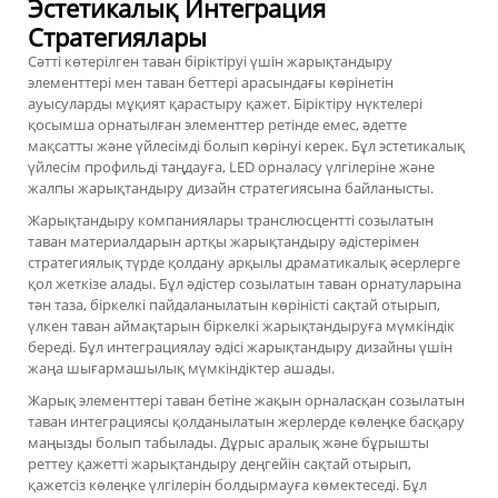
Эстетикалық Интеграция
Стратегиялары
Сәтті көтерілген таван біріктіруі үшін жарықтандыру
элементтері мен таван беттері арасындағы көрінетін
ауысуларды мұқият қарастыру қажет. Біріктіру нүктелері
қосымша орнатылған элементтер ретінде емес, әдетте
мақсатты және үйлесімді болып көрінуі керек. Бұл эстетикалық
үйлесім профильді таңдауға, LED орналасу үлгілеріне және
жалпы жарықтандыру дизайн стратегиясына байланысты.
Жарықтандыру компаниялары транслюсцентті созылатын
таван материалдарын артқы жарықтандыру әдістерімен
стратегиялық түрде қолдану арқылы драматикалық әсерлерге
қол жеткізе алады. Бұл әдістер созылатын таван орнатуларына
тән таза, біркелкі пайдаланылатын көріністі сақтай отырып,
үлкен таван аймақтарын біркелкі жарықтандыруға мүмкіндік
береді. Бұл интеграциялау әдісі жарықтандыру дизайны үшін
жаңа шығармашылық мүмкіндіктер ашады.
Жарық элементтері таван бетіне жақын орналасқан созылатын
таван интеграциясы қолданылатын жерлерде көлеңке басқару
маңызды болып табылады. Дұрыс аралық және бұрышты
реттеу қажетті жарықтандыру деңгейін сақтай отырып,
қажетсіз көлеңке үлгілерін болдырмауға көмектеседі. Бұл