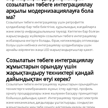
созылатын төбеге интеграциялау
арқылы модернизациялауға бола
ма?
Созылатын төбеге интеграциялау үшін ретрофиттік
қолданбалар бар төбе биіктігіне, құрылымдық жағдайларға
және электр инфрақұрылымына тәуелді. Көптеген бар болған
жарықтандыру жүйелерін созылатын төбеге интеграциялау
жобаларына енгізуге болады, бірақ нәтижелердің оптималды
болуы үшін көбінесе интеграциялау қолданбалары үшін
арнайы әзірленген жаңа LED жарықтандырғыштар қажет.
Созылатын төбеге интеграциялау
жұмыстарын орындау үшін
жарықтандыру техниктері қандай
дайындықтан өтуі керек?
Созылатын төбеге интеграциялау жұмыстарын орындайтын
техниктерге мембранамен жұмыс істеу әдістері, профиль
орнату процедуралары және жылумен басқару принциптері
бойынша дайындық қажет. Интеграциялау процесі электрлік
және механикалық дағдыларды ұштастырады, сондықтан
жарықтандыру мен төбе орнату әдістерінің екеуін де терең