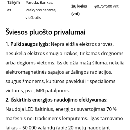
Taikym
Paroda, Bankas,
žių kiekis
φ0,75*500 vnt
as
Prekybos centras,
(vnt)
viešbutis
Šviesos pluošto privalumai 
1. 
Puiki saugos lygis: 
Nepraleidžia elektros srovės, 
nesukelia elektros smūgio rizikos, tinkamas drėgnoms 
arba degioms vietoms. Išskleidžia mažą šilumą, nekelia 
elektromagnetinės sąsajos ar žalingos radiacijos, 
saugus žmonėms, kultūros paveldui ir specialioms 
vietoms, pvz., MRI patalpoms. 
2. 
Išskirtinis energijos naudojimo efektyvumas: 
Naudoja LED šaltinius, energijos suvartojimas 70 % 
mažesnis nei tradicinėms lemputėms. Ilgas tarnavimo 
laikas – 60 000 valandų (apie 20 metų naudojant 