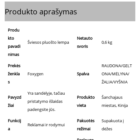
Produkto aprašymas
Produ
kto
Netauto
Šviesos pluošto lempa
0,6 kg
pavadi
svoris
nimas
Prekės
RAUDONA/GELT
ženkla
Foxygen
Spalva
ONA/MĖLYNA/
s
ŽALIA/VYŠNIA
Yra sandėlyje, tačiau
Pavyzd
Produkto
Šanchajaus
pristatymo išlaidas
žiai
vieta
miestas, Kinija
padengsite jūs.
Funkcij
Pakuotės
Supakuota į
Reklamai ir rodymui
a
režimai
dėžes