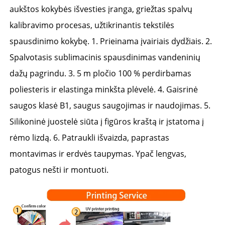
aukštos kokybės išvesties įranga, griežtas spalvų 
kalibravimo procesas, užtikrinantis tekstilės 
spausdinimo kokybę. 1. Prieinama įvairiais dydžiais. 2. 
Spalvotasis sublimacinis spausdinimas vandeninių 
dažų pagrindu. 3. 5 m pločio 100 % perdirbamas 
poliesteris ir elastinga minkšta plėvelė. 4. Gaisrinė 
saugos klasė B1, saugus saugojimas ir naudojimas. 5. 
Silikoninė juostelė siūta į figūros kraštą ir įstatoma į 
rėmo lizdą. 6. Patraukli išvaizda, paprastas 
montavimas ir erdvės taupymas. Ypač lengvas, 
patogus nešti ir montuoti. 