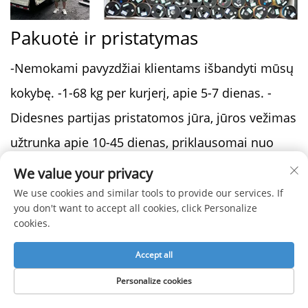
Pakuotė ir pristatymas
-Nemokami pavyzdžiai klientams išbandyti mūsų
kokybę. -1-68 kg per kurjerį, apie 5-7 dienas. -
Didesnes partijas pristatomos jūra, jūros vežimas
užtrunka apie 10-45 dienas, priklausomai nuo
šalių. -Pilnas jūros, oro ir ekspresinės logistikos
We value your privacy
sistema, kad suteiktumėte patogiausią logistikos
We use cookies and similar tools to provide our services. If
you don't want to accept all cookies, click Personalize
patirtį, greitą reakciją, kad sutaupytumėte laiko.
cookies.
Pirkėjų atsiliepimai
Accept all
Personalize cookies