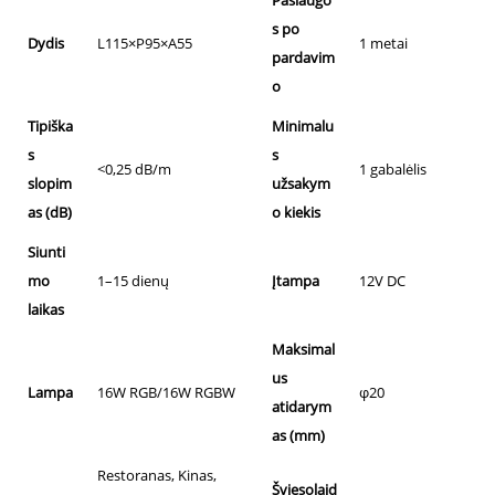
Paslaugo
s po
Dydis
L115×P95×A55
1 metai
pardavim
o
Tipiška
Minimalu
s
s
<0,25 dB/m
1 gabalėlis
slopim
užsakym
as (dB)
o kiekis
Siunti
mo
1–15 dienų
Įtampa
12V DC
laikas
Maksimal
us
Lampa
16W RGB/16W RGBW
φ20
atidarym
as (mm)
Restoranas, Kinas,
Šviesolaid