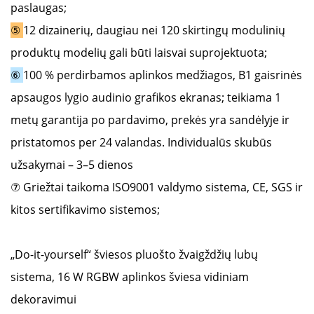
paslaugas;
⑤
12 dizainerių, daugiau nei 120 skirtingų modulinių
produktų modelių gali būti laisvai suprojektuota;
⑥
100 % perdirbamos aplinkos medžiagos, B1 gaisrinės
apsaugos lygio audinio grafikos ekranas; teikiama 1
metų garantija po pardavimo, prekės yra sandėlyje ir
pristatomos per 24 valandas. Individualūs skubūs
užsakymai – 3–5 dienos
⑦ Griežtai taikoma ISO9001 valdymo sistema, CE, SGS ir
kitos sertifikavimo sistemos;
„Do-it-yourself“ šviesos pluošto žvaigždžių lubų
sistema, 16 W RGBW aplinkos šviesa vidiniam
dekoravimui