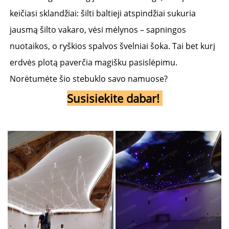
keičiasi sklandžiai: šilti baltieji atspindžiai sukuria 
jausmą šilto vakaro, vėsi mėlynos – sapningos 
nuotaikos, o ryškios spalvos švelniai šoka. Tai bet kurį 
erdvės plotą paverčia magišku pasislėpimu. 
Norėtumėte šio stebuklo savo namuose? 
Susisiekite dabar! 