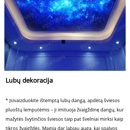
Lubų dekoracija 
* Įsivaizduokite ištemptą lubų dangą, apdėtą šviesos 
pluoštų lemputėmis – ji imituoja žvaigždinę dangų, kur 
mažytės švytinčios šviesos taip pat švelniai mirksi kaip 
tikros žvaigždės. Magija dar labiau auga, kai spalvos 