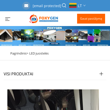
LT
[email protected]
Gauti pasiūlymą
Pagrindinis>
LED juostelės
VISI PRODUKTAI