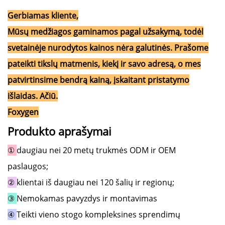
Gerbiamas kliente,
Mūsų medžiagos gaminamos pagal užsakymą, todėl
svetainėje nurodytos kainos nėra galutinės. Prašome
pateikti tikslų matmenis, kiekį ir savo adresą, o mes
patvirtinsime bendrą kainą, įskaitant pristatymo
išlaidas. Ačiū.
Foxygen
Produkto aprašymai
①
daugiau nei 20 metų trukmės ODM ir OEM
paslaugos;
②
klientai iš daugiau nei 120 šalių ir regionų;
③
Nemokamas pavyzdys ir montavimas
④
Teikti vieno stogo kompleksines sprendimų