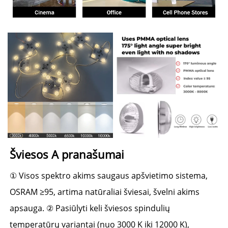
Šviesos A 
pranašumai 
① 
Visos spektro akims saugaus apšvietimo sistema, 
OSRAM ≥95, artima natūraliai šviesai, švelni akims 
apsauga. 
② 
Pasiūlyti keli šviesos spindulių 
temperatūrų variantai (nuo 3000 K iki 12000 K), 