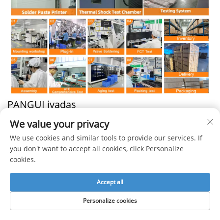
PANGUI įvadas
Šanchajaus „PANGUI“ bendrovė, Ltd., įkurta 2003 m.,
We value your privacy
veikia LED šviestuvų, maitinimo šaltinių, reguliuojamųjų
We use cookies and similar tools to provide our services. If
you don't want to accept all cookies, click Personalize
prietaisų, segmentinių šviesos dėžučių srityje,
ištemptų
cookies.
lubų
mašinų, aliuminio profilių, reklaminės šviesos
Accept all
šaltinių tyrimai ir plėtojimas, gamyba, pardavimai bei
aptarnavimas. Įmonės gamykla įsikūrusi Šanchajuje, jos
Personalize cookies
plotas – 8000 kvadratinių metrų; gamykloje įrengta 76