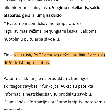
aliuminizuotas laidynas:
uždegimo nekeliantis, šalčiui
atsparus, gerai šilumą išsklaido
.
* Ryškumo ir spinduliavimo temperatūros
reguliavimas: režimai perjungiami laisvai. Valdoma
nuotoliniu pultu arba skydeliu.
Tinka
visų rūšių PVC šviestuvų dėžės, audinių šviestuvų
dėžės ir ištemptos lubos
.
Patarimai:
Skirtingiems produktams būdingos
skirtingos savybės ir funkcijos. Aukščiau pateikta
informacija neatskleidžia visų produktų savybių.
Išsamesnės informacijos prašome kreiptis į pardavimų
personalą.