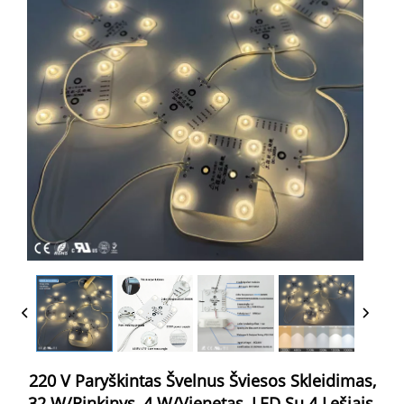
220 V Paryškintas Švelnus Šviesos Skleidimas,
32 W/rinkinys, 4 W/vienetas, LED Su 4 Lęšiais,