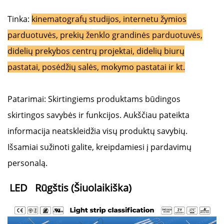
Tinka:
kinematografų studijos, internetu žymios
parduotuvės, prekių ženklo grandinės parduotuvės,
didelių prekybos centrų projektai, didelių biurų
pastatai, posėdžių salės, mokymo pastatai ir kt.
Patarimai: Skirtingiems produktams būdingos
skirtingos savybės ir funkcijos. Aukščiau pateikta
informacija neatskleidžia visų produktų savybių.
Išsamiai sužinoti galite, kreipdamiesi į pardavimų
personalą.
LED   
Rūgštis 
(Šiuolaikiška) 