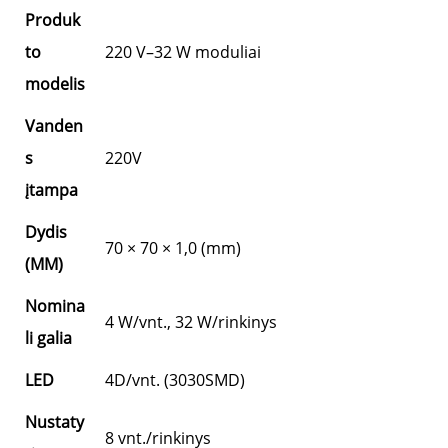
Produk
to
220 V–32 W moduliai
modelis
Vanden
s
220V
įtampa
Dydis
70 × 70 × 1,0 (mm)
(MM)
Nomina
4 W/vnt., 32 W/rinkinys
li galia
LED
4D/vnt. (3030SMD)
Nustaty
8 vnt./rinkinys