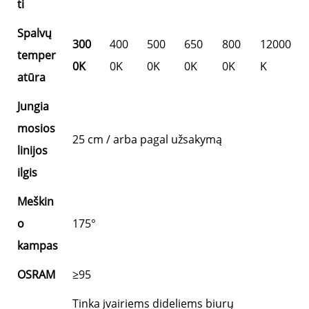
ti
Spalvų
300
400
500
650
800
12000
temper
0K
0K
0K
0K
0K
K
atūra
Jungia
mosios
25 cm / arba pagal užsakymą
linijos
ilgis
Meškin
o
175°
kampas
OSRAM
≥95
Tinka įvairiems dideliems biurų