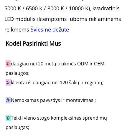
5000 K / 6500 K / 8000 K / 10000 K), kvadratinis
LED modulis ištemptoms luboms reklaminėms
reikmėms
Šviesinė dėžutė
Kodėl Pasirinkti Mus 
① 
daugiau nei 20 metų trukmės ODM ir OEM 
paslaugos; 
② 
klientai iš daugiau nei 120 šalių ir regionų; 
③ 
Nemokamas pavyzdys ir montavimas 
;
④ 
Teikti vieno stogo kompleksines sprendimų 
paslaugas; 