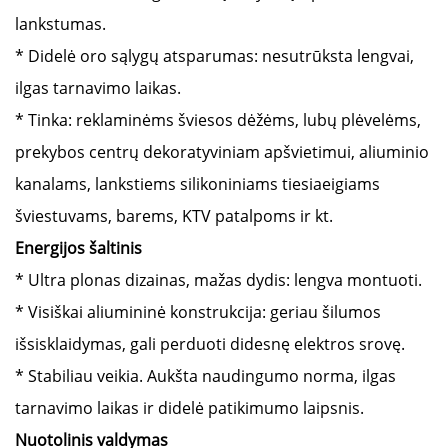
lankstumas.
* Didelė oro sąlygų atsparumas: nesutrūksta lengvai,
ilgas tarnavimo laikas.
* Tinka: reklaminėms šviesos dėžėms, lubų plėvelėms,
prekybos centrų dekoratyviniam apšvietimui, aliuminio
kanalams, lankstiems silikoniniams tiesiaeigiams
šviestuvams, barems, KTV patalpoms ir kt.
Energijos šaltinis
* Ultra plonas dizainas, mažas dydis: lengva montuoti.
* Visiškai aliumininė konstrukcija: geriau šilumos
išsisklaidymas, gali perduoti didesnę elektros srovę.
* Stabiliau veikia. Aukšta naudingumo norma, ilgas
tarnavimo laikas ir didelė patikimumo laipsnis.
Nuotolinis valdymas