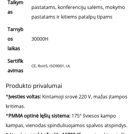
Taikym
pastatams, konferencijų salėms, mokymo
as
pastatams ir kitiems patalpų tipams
Tarnyb
os
30000H
laikas
Sertifik
CE, RoHS, ISO9001, UL
avimas
Produkto privalumai
*
Įvesties voltas:
Kintamoji srovė 220 V, mažas įtampos
kritimas.
*
PMMA optinė lęšių sistema:
175° šviesos kampo
kampas, vienodas spinduliuojamos spalvos atspindys.