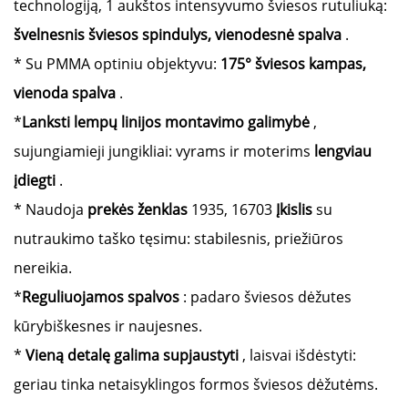
technologiją, 1 aukštos intensyvumo šviesos rutuliuką:
švelnesnis šviesos spindulys, vienodesnė spalva
.
* Su PMMA optiniu objektyvu:
175° šviesos kampas,
vienoda spalva
.
*
Lanksti lempų linijos montavimo galimybė
,
sujungiamieji jungikliai: vyrams ir moterims
lengviau
įdiegti
.
* Naudoja
prekės ženklas
1935, 16703
Įkislis
su
nutraukimo taško tęsimu: stabilesnis, priežiūros
nereikia.
*
Reguliuojamos spalvos
: padaro šviesos dėžutes
kūrybiškesnes ir naujesnes.
*
Vieną detalę galima supjaustyti
, laisvai išdėstyti:
geriau tinka netaisyklingos formos šviesos dėžutėms.