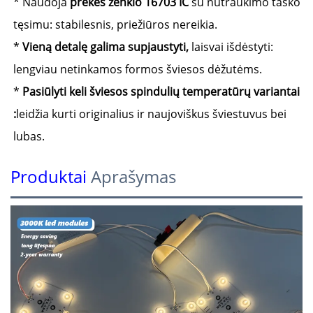
* Naudoja
prekės ženklo 16703 IC
su nutraukimo taško
tęsimu: stabilesnis, priežiūros nereikia.
*
Vieną detalę galima supjaustyti,
laisvai išdėstyti:
lengviau netinkamos formos šviesos dėžutėms.
*
Pasiūlyti keli šviesos spindulių temperatūrų variantai
:
leidžia kurti originalius ir naujoviškus šviestuvus bei
lubas.
Produktai
Aprašymas