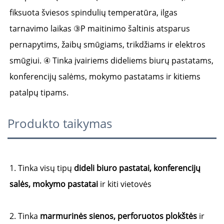
fiksuota šviesos spindulių temperatūra, ilgas 
tarnavimo laikas 
③P 
maitinimo šaltinis atsparus 
pernapytims, žaibų smūgiams, trikdžiams ir elektros 
smūgiui. 
④ 
Tinka įvairiems dideliems biurų pastatams, 
konferencijų salėms, mokymo pastatams ir kitiems 
patalpų tipams. 
Produkto taikymas
1. Tinka visų tipų
dideli biuro pastatai, konferencijų
salės, mokymo pastatai
ir kiti vietovės
2. Tinka
marmurinės sienos, perforuotos plokštės
ir