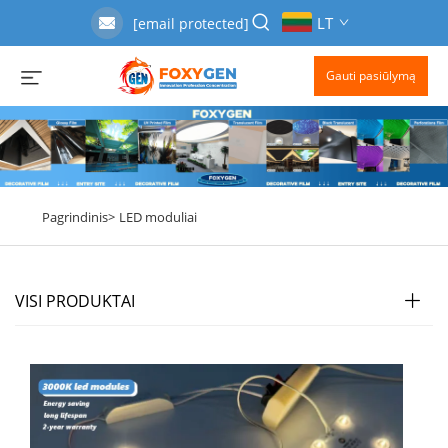
LT
[email protected]
Gauti pasiūlymą
Pagrindinis>
LED moduliai
VISI PRODUKTAI