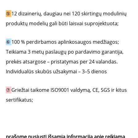
⑤ 
12 dizainerių, daugiau nei 120 skirtingų modulinių 
produktų modelių gali būti laisvai suprojektuota; 
⑥ 
100 % perdirbamos aplinkosaugos medžiagos; 
Teikiama 3 metų paslaugų po pardavimo garantija, 
prekės atsargose – pristatymas per 24 valandas. 
Individualūs skubūs užsakymai – 3–5 dienos 
⑦ 
Griežtai taikome ISO9001 valdymą, CE, SGS ir kitus 
sertifikatus; 
prašome nusiųsti išsamią informaciją apie reikiamą 