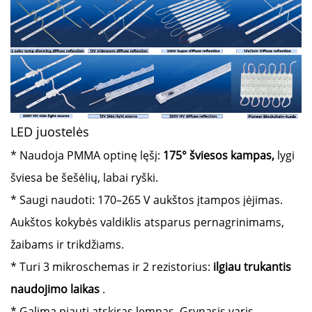
LED juostelės
* Naudoja PMMA optinę lęšį:
175° šviesos kampas,
lygi
šviesa be šešėlių, labai ryški.
* Saugi naudoti: 170–265 V aukštos įtampos įėjimas.
Aukštos kokybės valdiklis atsparus pernagrinimams,
žaibams ir trikdžiams.
* Turi 3 mikroschemas ir 2 rezistorius:
ilgiau trukantis
naudojimo laikas
.
* Galima pjauti atskiras lempas. Grynasis varis,