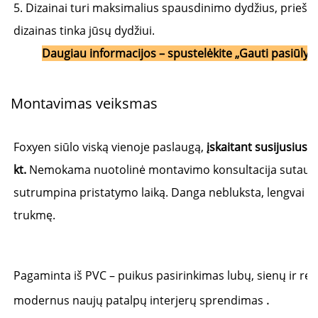
5. Dizainai turi maksimalius spausdinimo dydžius, prieš u
dizainas tinka jūsų dydžiui. 
Daugiau informacijos – spustelėkite „Gauti pasiūly
Montavimas
veiksmas
Foxyen siūlo viską vienoje paslaugą, 
įskaitant susijusius p
kt. 
Nemokama nuotolinė montavimo konsultacija sutaupo lai
sutrumpina pristatymo laiką. Danga nebluksta, lengvai nui
trukmę. 
Pagaminta iš PVC – puikus pasirinkimas lubų, sienų ir rekl
.
modernus naujų patalpų interjerų sprendimas 