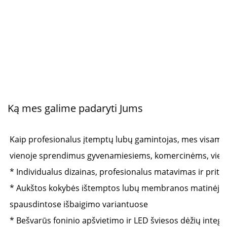
Ką mes galime padaryti Jums
Kaip profesionalus įtemptų lubų gamintojas, mes visame 
vienoje sprendimus gyvenamiesiems, komercinėms, viešb
* Individualus dizainas, profesionalus matavimas ir prita
* Aukštos kokybės ištemptos lubų membranos matinėje, bl
spausdintose išbaigimo variantuose 
* Bešvarūs foninio apšvietimo ir LED šviesos dėžių integ