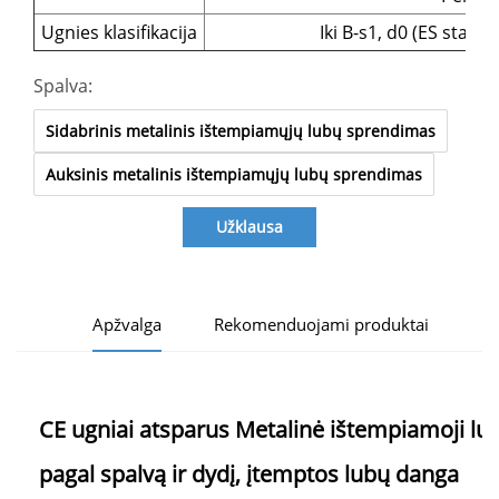
Ugnies klasifikacija
Iki B-s1, d0 (ES stand
Spalva:
Sidabrinis metalinis ištempiamųjų lubų sprendimas
Auksinis metalinis ištempiamųjų lubų sprendimas
Užklausa
Apžvalga
Rekomenduojami produktai
CE ugniai atsparus
Metalinė ištempiamoji l
pagal spalvą ir dydį, įtemptos lubų danga