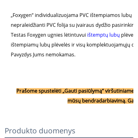
„Foxygen“ individualizuojama PVC ištempiamos lubų plėv
nepraleidžianti PVC folija su įvairaus dydžio pasirinki
Testas Foxygen ugnies lėtintuvui 
ištemptų lubų 
plėvelė
ištempiamų lubų plėvelės ir visų komplektuojamųjų dal
Pavyzdys Jums nemokamas. 
Prašome spustelėti „Gauti pasiūlymą“ viršutiniame 
Produkto duomenys