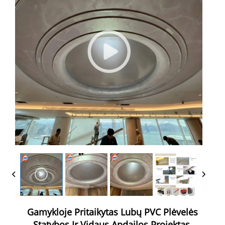
Gamykloje Pritaikytas Lubų PVC Plėvelės
Statybos Ir Vidaus Apdailos Projektas,