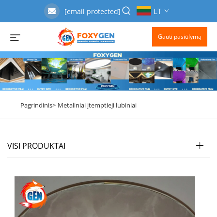
LT
[email protected]
Gauti pasiūlymą
Pagrindinis>
Metaliniai įtemptieji lubiniai
VISI PRODUKTAI