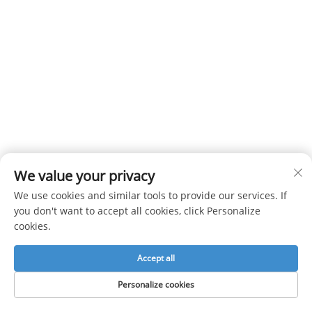
We value your privacy
We use cookies and similar tools to provide our services. If
Pakavimas: 
you don't want to accept all cookies, click Personalize
Ištemptų lubų folija ritėmis, supakuota kartoninėse dėžės
cookies.
kraptop popierius) 
Accept all
Personalize cookies
galutinio spausdinimo ištemptų lubų plėvelės lakštai dėžė