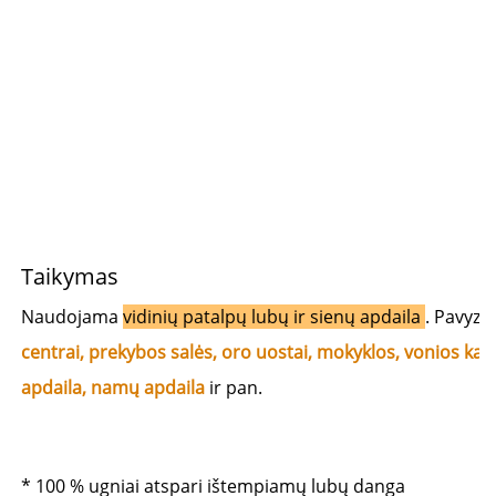
Taikymas 
Naudojama 
vidinių patalpų lubų ir sienų apdaila 
. Pavyzdž
centrai, prekybos salės, oro uostai, mokyklos, vonios kamb
apdaila, namų apdaila 
ir pan. 
* 100 % ugniai atspari ištempiamų lubų danga 