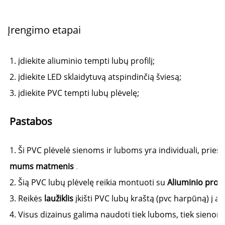
Įrengimo etapai
1. įdiekite aliuminio tempti lubų profilį; 
2. įdiekite LED sklaidytuvą atspindinčią šviesą; 
3. įdiekite PVC tempti lubų plėvelę; 
Pastabos 
1. Ši PVC plėvelė sienoms ir luboms yra individuali, prieš
mums matmenis 
.
2. Šią PVC lubų plėvelę reikia montuoti su 
Aliuminio profili
3. Reikės 
laužiklis 
įkišti PVC lubų kraštą (pvc harpūną) į ali
4. Visus dizainus galima naudoti tiek luboms, tiek sienoms