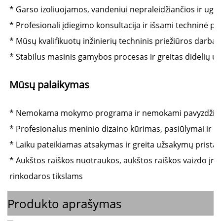
* Garso izoliuojamos, vandeniui nepraleidžiančios ir ugni
* Profesionali įdiegimo konsultacija ir išsami techninė p
* Mūsų kvalifikuotų inžinierių techninis priežiūros darbas 
Mūsų palaikymas 
* Nemokama mokymo programa ir nemokami pavyzdžiai
* Profesionalus meninio dizaino kūrimas, pasiūlymai ir 
* Laiku pateikiamas atsakymas ir greita užsakymų prista
* Aukštos raiškos nuotraukos, aukštos raiškos vaizdo įrašai
rinkodaros tikslams 
Produkto aprašymas