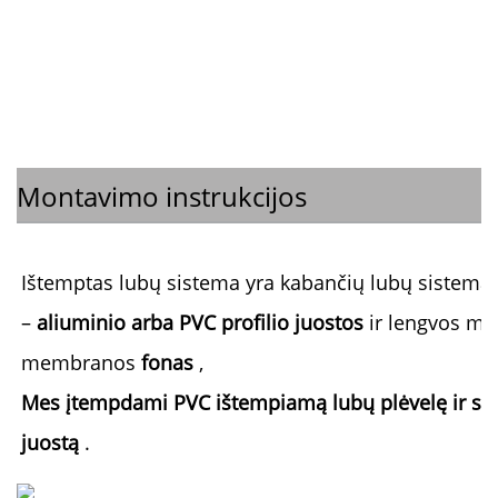
Montavimo instrukcijos
Ištemptas lubų sistema yra kabančių lubų sistema, s
– 
aliuminio arba PVC profilio juostos 
ir lengvos me
membranos 
fonas 
,
Mes įtempdami PVC ištempiamą lubų plėvelę ir segt
juostą 
.