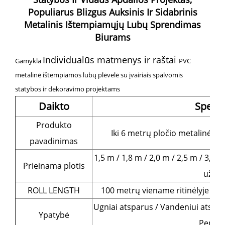
Populiarus Blizgus Auksinis Ir Sidabrinis
Metalinis Ištempiamųjų Lubų Sprendimas
Biurams
Individualūs matmenys ir raštai
Gamykla
PVC
metalinė ištempiamos lubų plėvelė su įvairiais spalvomis
statybos ir dekoravimo projektams
Daikto
Specif
Produkto
Iki 6 metrų pločio metalinės 
pavadinimas
1,5 m / 1,8 m / 2,0 m / 2,5 m / 3,2 
Prieinama plotis
užsa
ROLL LENGTH
100 metrų viename ritinėlyje (gali
Ugniai atsparus / Vandeniui atspar
Ypatybė
Perdi