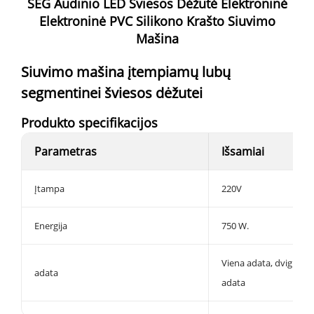
SEG Audinio LED Šviesos Dėžutė Elektroninė
Elektroninė PVC Silikono Krašto Siuvimo
Mašina
Siuvimo mašina įtempiamų lubų
segmentinei šviesos dėžutei
Produkto specifikacijos
Parametras
Išsamiai
Įtampa
220V
Energija
750 W.
Viena adata, dviguba
adata
adata