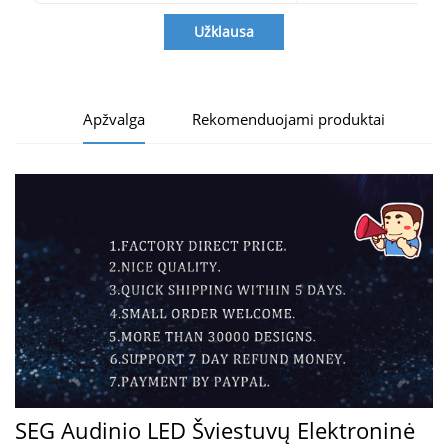
1,22 m x 0,57 m x 0,12
Pakavimas
Užklausa
22 kg
Apžvalga
Rekomenduojami produktai
SEG Audinio LED Šviestuvų Elektroninė