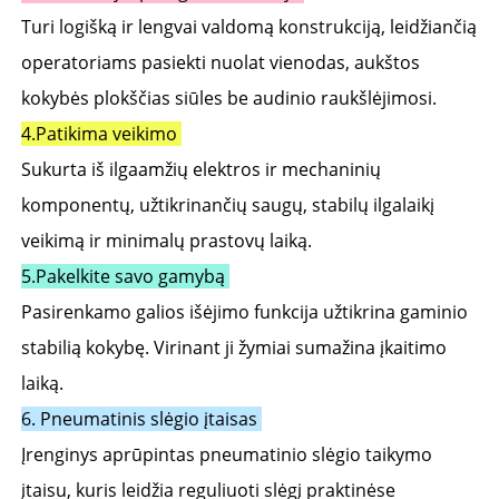
Turi logišką ir lengvai valdomą konstrukciją, leidžiančią 
operatoriams pasiekti nuolat vienodas, aukštos 
kokybės plokščias siūles be audinio raukšlėjimosi. 
4.
Patikima veikimo 
Sukurta iš ilgaamžių elektros ir mechaninių 
komponentų, užtikrinančių saugų, stabilų ilgalaikį 
veikimą ir minimalų prastovų laiką. 
5.
Pakelkite savo gamybą 
Pasirenkamo galios išėjimo funkcija užtikrina gaminio 
stabilią kokybę. Virinant ji žymiai sumažina įkaitimo 
laiką. 
6. Pneumatinis slėgio įtaisas 
Įrenginys aprūpintas pneumatinio slėgio taikymo 
įtaisu, kuris leidžia reguliuoti slėgį praktinėse 