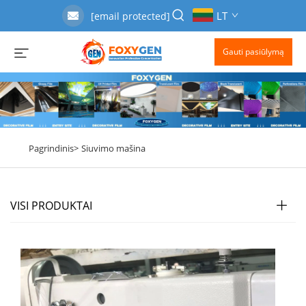
LT
[email protected]
Gauti pasiūlymą
Pagrindinis>
Siuvimo mašina
VISI PRODUKTAI