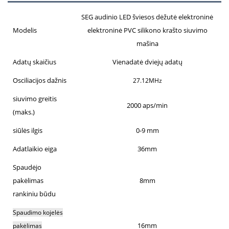
SEG audinio LED šviesos dėžutė elektroninė
Modelis
elektroninė PVC silikono krašto siuvimo
mašina
Adatų skaičius
Vienadatė dviejų adatų
Osciliacijos dažnis
27.12MHz
siuvimo greitis
2000 aps/min
(maks.)
siūlės ilgis
0-9 mm
Adatlaikio eiga
36mm
Spaudėjo
pakėlimas
8mm
rankiniu būdu
Spaudimo kojelės
16mm
pakėlimas