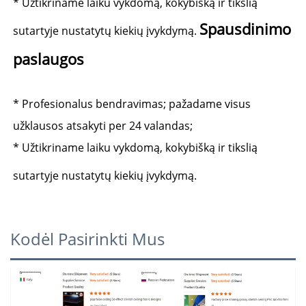
* Užtikriname laiku vykdomą, kokybišką ir tikslią 
Spausdinimo 
sutartyje nustatytų kiekių įvykdymą. 
paslaugos 
* Profesionalus bendravimas; pažadame visus 
užklausos atsakyti per 24 valandas; 
* Užtikriname laiku vykdomą, kokybišką ir tikslią 
sutartyje nustatytų kiekių įvykdymą. 
Kodėl Pasirinkti Mus