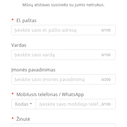
Mūsų atstovas susisieks su jumis netrukus.
El. paštas
0/100
Vardas
0/100
Įmonės pavadinimas
0/200
Mobilusis telefonas / WhatsApp
Kodas
0/100
Žinutė