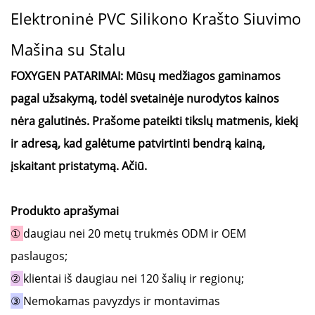
Elektroninė PVC Silikono Krašto Siuvimo
Mašina su Stalu
FOXYGEN PATARIMAI:
Mūsų medžiagos gaminamos
pagal užsakymą, todėl svetainėje nurodytos kainos
nėra galutinės. Prašome pateikti tikslų matmenis, kiekį
ir adresą, kad galėtume patvirtinti bendrą kainą,
įskaitant pristatymą. Ačiū.
Produkto aprašymai
①
daugiau nei 20 metų trukmės ODM ir OEM
paslaugos;
②
klientai iš daugiau nei 120 šalių ir regionų;
③
Nemokamas pavyzdys ir montavimas