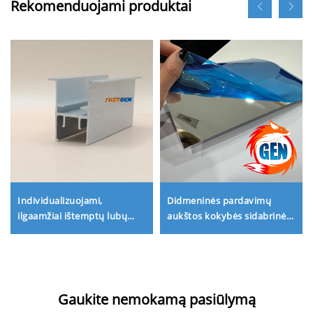
Rekomenduojami produktai
Individualizuojami,
Didmeninės pardavimų
ilgaamžiai ištemptų lubų
aukštos kokybės sidabrinės
montavimo priedai bei LED
ir auksinės veidrodinės
apšvietimo aliuminio
plėvelės
profiliai
Gaukite nemokamą pasiūlymą