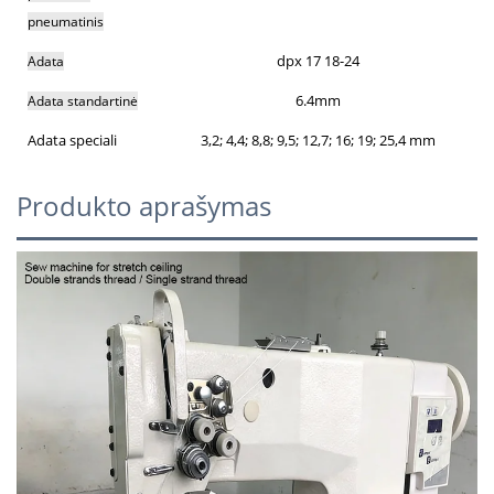
pneumatinis
dpx 17 18-24
Adata
6.4mm
Adata standartinė
Adata speciali
3,2; 4,4; 8,8; 9,5; 12,7; 16; 19; 25,4 mm
Produkto aprašymas