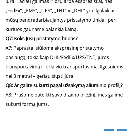
jūra. Tačiau galimas ir oru arba ekspresiškai, nes 
„FedEx“, „EMS“, „UPS“, „TNT“ ir „DHL“ yra ilgalaikiai 
mūsų bendradarbiaujantys pristatymo tinklai, per 
kuriuos gauname palankią kainą. 
Q7: Koks Jūsų pristatymo būdas? 
A7: Paprastai siūlome ekspresinę pristatymo 
paslaugą, tokia kaip DHL/FedEx/UPS/TNT, jūros 
transportavimą ir orlaivių transportavimą. Ilgesniems 
nei 3 metrai – geriau siųsti jūra. 
Q8: Ar galite sukurti pagal užsakymą aliuminio profilį? 
A8: Prašome pateikti savo dizaino brėžinį, mes galime 
sukurti formą jums. 