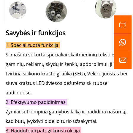
Savybės ir funkcijos 
1. 
Specializuota funkcija 
Ši mašina sukurtа specialiai skaitmeninių tekstilės 
gaminių, reklamų skydų ir ženklų apdorojimui: ji 
tvirtina silikono krašto grafiką (SEG), Velcro juostas bei 
siuva kraštus LED šviesos dėžutėms skirtuose 
audiniuose. 
2. 
Efektyvumo padidinimas 
Žymiai sutrumpina gamybos laiką ir padidina našumą, 
kad būtų įvykdyti didelio tūrio užsakymai. 
3. 
Naudotojui patogi konstrukcija 