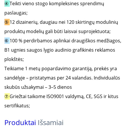
④
Teikti vieno stogo kompleksines sprendimų
paslaugas;
⑤
12 dizainerių, daugiau nei 120 skirtingų modulinių
produktų modelių gali būti laisvai suprojektuota;
⑥
100 % perdirbamos aplinkai draugiškos medžiagos,
B1 ugnies saugos lygio audinio grafikinės reklamos
plokštės;
Teikiame 1 metų popardavimo garantiją, prekės yra
sandėlyje – pristatymas per 24 valandas. Individualūs
skubūs užsakymai – 3–5 dienos
⑦
Griežtai taikome ISO9001 valdymą, CE, SGS ir kitus
sertifikatus;
Produktai
Išsamiai