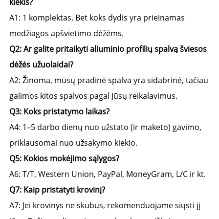
kiekis? 
A1: 1 komplektas. Bet koks dydis yra prieinamas 
medžiagos apšvietimo dėžėms. 
Q2: Ar galite pritaikyti aliuminio profilių spalvą šviesos 
dėžės užuolaidai? 
A2: Žinoma, mūsų pradinė spalva yra sidabrinė, tačiau 
galimos kitos spalvos pagal Jūsų reikalavimus. 
Q3: Koks pristatymo laikas? 
A4: 1–5 darbo dienų nuo užstato (ir maketo) gavimo, 
priklausomai nuo užsakymo kiekio. 
Q5: Kokios mokėjimo sąlygos? 
A6: T/T, Western Union, PayPal, MoneyGram, L/C ir kt. 
Q7: Kaip pristatyti krovinį? 
A7: Jei krovinys ne skubus, rekomenduojame siųsti jį 