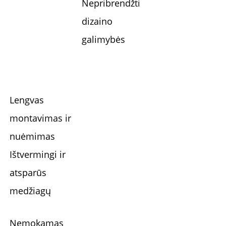
Nepribrendžti
dizaino
galimybės
Lengvas
montavimas ir
nuėmimas
Ištvermingi ir
atsparūs
medžiagų
Nemokamas