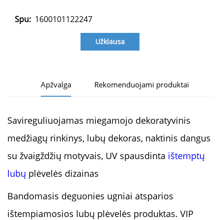
Spu:
1600101122247
Užklausa
Apžvalga
Rekomenduojami produktai
Savireguliuojamas miegamojo dekoratyvinis
medžiagų rinkinys, lubų dekoras, naktinis dangus
su žvaigždžių motyvais, UV spausdinta
ištemptų
lubų
plėvelės dizainas
Bandomasis deguonies ugniai atsparios
ištempiamosios lubų plėvelės produktas. VIP