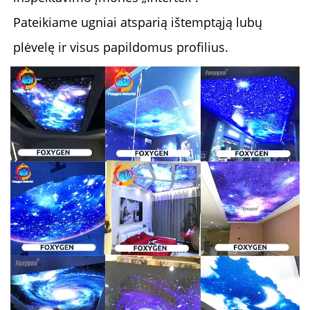
Pateikiame ugniai atsparią ištemptąją lubų
plėvelę ir visus papildomus profilius.