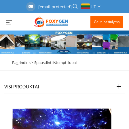
LT
[email protected]
Gauti pasiūlymą
Pagrindinis>
Spausdinti ištempti lubai
VISI PRODUKTAI