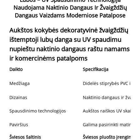
Naudojama Naktinio Dangaus Ir Žvaigždžių
Dangaus Vaizdams Moderniose Patalpose
Aukštos kokybės dekoratyvinė žvaigždžių
ištemptoji lubų danga su UV spaudimu
nupieštu naktinio dangaus raštu namams
ir komercinėms patalpoms
Daikto
Specifikacija
Medžiaga
Didelės stiprybės PVC ištem
Dizainas
Naktinio dangaus ir žvaigžd
Spausdinimo technologijos
Aukštos raiškos UV skaitmen
Paviršius
Galima pasirinkti matinį / 
Šviesos šaltinis
Šviesos pluošto įrenginys +