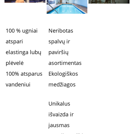
100 % ugniai
Neribotas
atspari
spalvų ir
elastinga lubų
paviršių
plėvelė
asortimentas
100% atsparus
Ekologiškos
vandeniui
medžiagos
Unikalus
išvaizda ir
jausmas