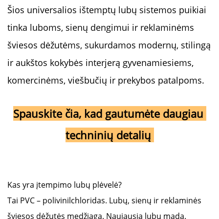
Šios universalios ištemptų lubų sistemos puikiai 
tinka luboms, sienų dengimui ir reklaminėms 
šviesos dėžutėms, sukurdamos modernų, stilingą 
ir aukštos kokybės interjerą gyvenamiesiems, 
komercinėms, viešbučių ir prekybos patalpoms. 
Spauskite čia, kad gautumėte daugiau 
techninių detalių 
Kas yra įtempimo lubų plėvelė?
Tai PVC – polivinilchloridas. Lubų, sienų ir reklaminės
šviesos dėžutės medžiaga. Naujausia lubų mada.