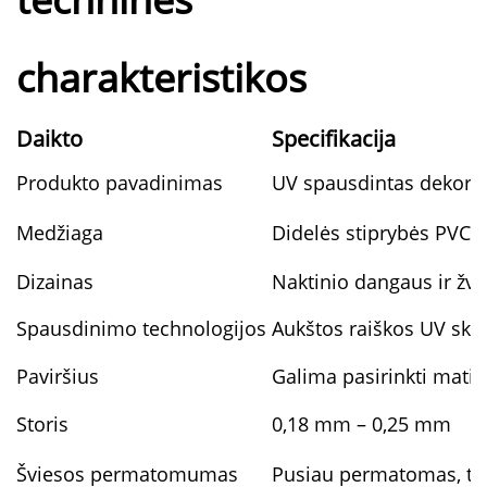
charakteristikos
Daikto
Specifikacija
Produkto pavadinimas
UV spausdintas dekoraty
Medžiaga
Didelės stiprybės PVC i
Dizainas
Naktinio dangaus ir žva
Spausdinimo technologijos
Aukštos raiškos UV skai
Paviršius
Galima pasirinkti matin
Storis
0,18 mm – 0,25 mm
Šviesos permatomumas
Pusiau permatomas, tin