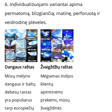
6. Individualizuojami variantai apima
permatomą, blizgiančią, matinę, perforuotą ir
veidrodinę plėveles.
Dangaus raštas 
Žvaigždžių raštas 
Mūsų mėlyno 
Mėgiamas Indijos 
dangaus ir baltų 
klientų 
debesų rastas 
apimtinėms 
yra populiarus 
prekėms, mūsų 
tarp europiečių 
žvaigždinės 