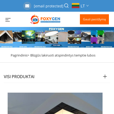
LT
[email protected]
Gauti pasiūlymą
Pagrindinis>
Blizgūs lakiruoti atspindintys temptie lubos
VISI PRODUKTAI