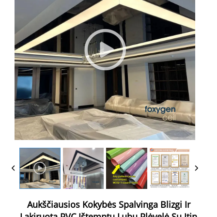
Aukščiausios Kokybės Spalvinga Blizgi Ir
Lakiruota PVC Ištemptų Lubų Plėvelė Su Itin