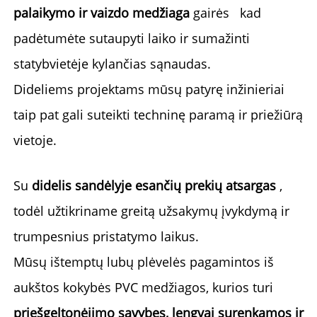
palaikymo ir vaizdo medžiaga 
gairės   
kad 
padėtumėte sutaupyti laiko ir sumažinti 
statybvietėje kylančias sąnaudas. 
Dideliems projektams mūsų patyrę inžinieriai 
taip pat gali suteikti techninę paramą ir priežiūrą 
vietoje. 
Su 
didelis sandėlyje esančių prekių atsargas 
, 
todėl užtikriname greitą užsakymų įvykdymą ir 
trumpesnius pristatymo laikus. 
Mūsų ištemptų lubų plėvelės pagamintos iš 
aukštos kokybės PVC medžiagos, kurios turi 
priešgeltonėjimo savybes, lengvai surenkamos ir 