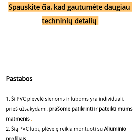
Spauskite čia, kad gautumėte daugiau 
techninių detalių 
Pastabos 
1. Ši PVC plėvelė sienoms ir luboms yra individuali, 
prieš užsakydami, 
prašome patikrinti ir pateikti mums 
matmenis 
.
2. Šią PVC lubų plėvelę reikia montuoti su 
Aliuminio 
profiliais. 