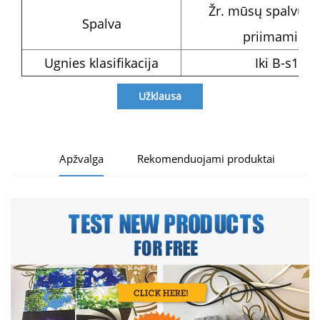
Žr. mūsų spalvų ko
Spalva
priimami užs
Ugnies klasifikacija
Iki B-s1, d
Užklausa
Apžvalga
Rekomenduojami produktai