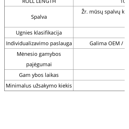
ROLL LENGTH
100
Žr. mūsų spalvų kor
Spalva
Ugnies klasifikacija
Individualizavimo paslauga
Galima OEM / OD
Mėnesio gamybos
pajėgumai
Gam ybos laikas
Minimalus užsakymo kiekis