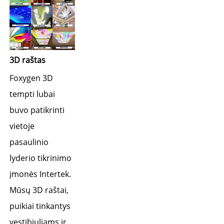
3D raštas 
Foxygen 3D 
tempti lubai 
buvo patikrinti 
vietoje 
pasaulinio 
lyderio tikrinimo 
įmonės Intertek. 
Mūsų 3D raštai, 
puikiai tinkantys 
vestibiuliams ir 