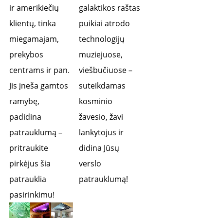
ir amerikiečių 
galaktikos raštas 
klientų, tinka 
puikiai atrodo 
miegamajam, 
technologijų 
prekybos 
muziejuose, 
centrams ir pan. 
viešbučiuose – 
Jis įneša gamtos 
suteikdamas 
ramybę, 
kosminio 
padidina 
žavesio, žavi 
patrauklumą – 
lankytojus ir 
pritraukite 
didina Jūsų 
pirkėjus šia 
verslo 
patrauklia 
patrauklumą! 
pasirinkimu! 