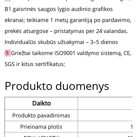
B1 gaisrinės saugos lygio audinio grafikos
ekranai; teikiame 1 metų garantiją po pardavimo,
prekės atsargose – pristatymas per 24 valandas.
Individualūs skubūs užsakymai – 3–5 dienos
⑦
Griežtai taikome ISO9001 valdymo sistemą, CE,
SGS ir kitus sertifikatus;
Produkto duomenys
Daikto
Produkto pavadinimas
Prieinama plotis
1,