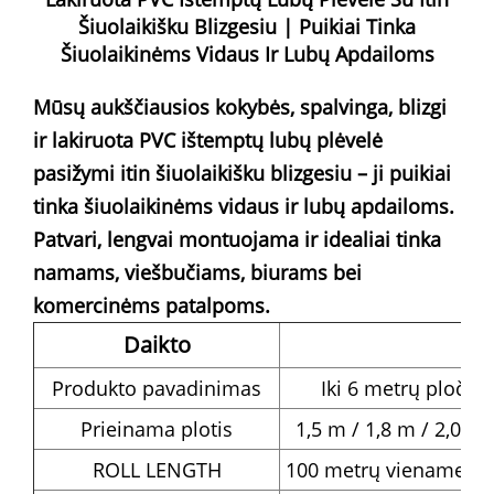
Šiuolaikišku Blizgesiu | Puikiai Tinka
Šiuolaikinėms Vidaus Ir Lubų Apdailoms
Mūsų aukščiausios kokybės, spalvinga, blizgi
ir lakiruota PVC ištemptų lubų plėvelė
pasižymi itin šiuolaikišku blizgesiu – ji puikiai
tinka šiuolaikinėms vidaus ir lubų apdailoms.
Patvari, lengvai montuojama ir idealiai tinka
namams, viešbučiams, biurams bei
komercinėms patalpoms.
Daikto
Produkto pavadinimas
Iki 6 metrų ploči
Prieinama plotis
1,5 m / 1,8 m / 2,0 m 
ROLL LENGTH
100 metrų viename ritin