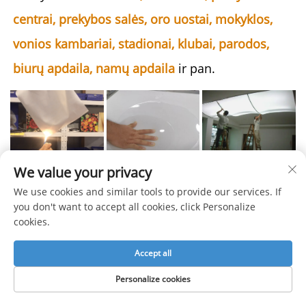
centrai, prekybos salės, oro uostai, mokyklos, 
vonios kambariai, stadionai, klubai, parodos, 
biurų apdaila, namų apdaila 
ir pan. 
We value your privacy
We use cookies and similar tools to provide our services. If
100 % ugniai
100 % vandeniui 
you don't want to accept all cookies, click Personalize
atspari elastinga
atspari įtempimo 
cookies.
lubų plėvelė
lubų plėvelė 
Accept all
Personalize cookies