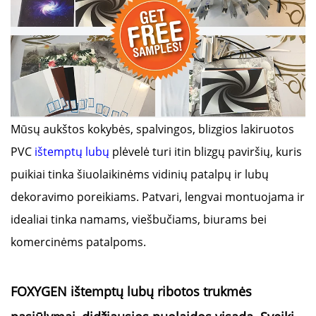
Mūsų aukštos kokybės, spalvingos, blizgios lakiruotos
PVC
ištemptų lubų
plėvelė turi itin blizgų paviršių, kuris
puikiai tinka šiuolaikinėms vidinių patalpų ir lubų
dekoravimo poreikiams. Patvari, lengvai montuojama ir
idealiai tinka namams, viešbučiams, biurams bei
komercinėms patalpoms.
FOXYGEN ištemptų lubų ribotos trukmės