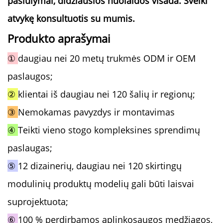
pasiūlymai, didžiausios nuolaidos visada. Sveiki
atvykę konsultuotis su mumis.
Produkto aprašymai
①
daugiau nei 20 metų trukmės ODM ir OEM
paslaugos;
②
klientai iš daugiau nei 120 šalių ir regionų;
③
Nemokamas pavyzdys ir montavimas
④
Teikti vieno stogo kompleksines sprendimų
paslaugas;
⑤
12 dizainerių, daugiau nei 120 skirtingų
modulinių produktų modelių gali būti laisvai
suprojektuota;
⑥
100 % perdirbamos aplinkosaugos medžiagos,