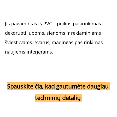
Jis pagamintas iš PVC – puikus pasirinkimas 
dekoruoti luboms, sienoms ir reklaminiams 
šviestuvams. Švarus, madingas pasirinkimas 
naujiems interjerams. 
Spauskite čia, kad gautumėte daugiau 
techninių detalių 