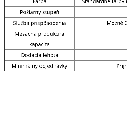
Farba
Štandardné farby ná
Požiarny stupeň
A
Služba prispôsobenia
Možné OEM
Mesačná produkčná
kapacita
Dodacia lehota
Minimálny objednávky
Prijm