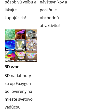
pôsobivú voľbu a 
návštevníkov a 
lákajte 
posilňuje 
kupujúcich! 
obchodnú 
atraktivitu! 
3D vzor 
3D natiahnutý 
strop Foxygen 
bol overený na 
mieste svetovo 
vedúcou 