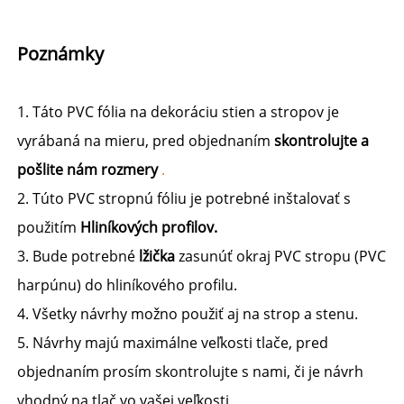
Poznámky 
1. Táto PVC fólia na dekoráciu stien a stropov je 
vyrábaná na mieru, pred objednaním 
skontrolujte a 
pošlite nám rozmery 
.
2. Túto PVC stropnú fóliu je potrebné inštalovať s 
použitím 
Hliníkových profilov. 
3. Bude potrebné 
lžička 
zasunúť okraj PVC stropu (PVC 
harpúnu) do hliníkového profilu. 
4. Všetky návrhy možno použiť aj na strop a stenu. 
5. Návrhy majú maximálne veľkosti tlače, pred 
objednaním prosím skontrolujte s nami, či je návrh 
vhodný na tlač vo vašej veľkosti. 