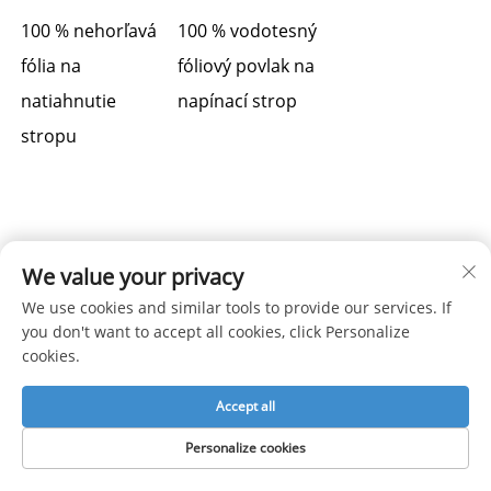
100 % nehorľavá
100 % vodotesný 
fólia na
fóliový povlak na 
natiahnutie
napínací strop 
stropu
Jednoduchá
We value your privacy
inštalácia a
We use cookies and similar tools to provide our services. If
odstránenie
you don't want to accept all cookies, click Personalize
cookies.
Trvanlivé a
odolné materiály
Accept all
Personalize cookies
Bezplatné