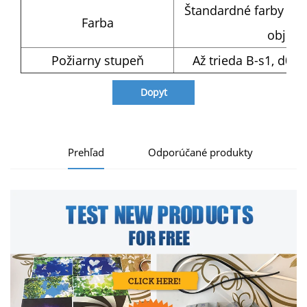
Štandardné farby nájd
Farba
objedn
Požiarny stupeň
Až trieda B-s1, d0 
Dopyt
Prehľad
Odporúčané produkty