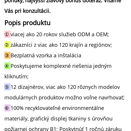
ponuky, najvyšší zľavový bonus doteraz. Vítame
Vás pri konzultácii.
Popis produktu
①
viacej ako 20 rokov služieb ODM a OEM;
②
zákazníci z viac ako 120 krajín a regiónov;
③
Bezplatná vzorka a inštalácia
④
Poskytujeme komplexné riešenia jedným
kliknutím;
⑤
12 dizajnérov, viac ako 120 rôznych modelov
modulárnych produktov možno voľne navrhovať;
⑥
100% recyklovateľné environmentálne
materiály, grafický displej tkaniny s úrovňou
požiarnej ochrany B1; Poskytnúť 1 ročnú záruku