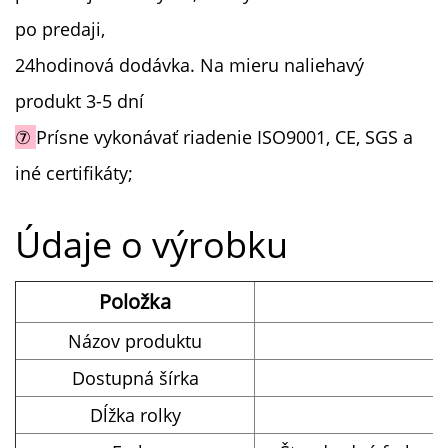
po predaji,
24hodinová dodávka. Na mieru naliehavý
produkt 3-5 dní
⑦
Prísne vykonávať riadenie ISO9001, CE, SGS a
iné certifikáty;
Údaje o výrobku
Položka
Názov produktu
Dostupná šírka
1
Dĺžka rolky