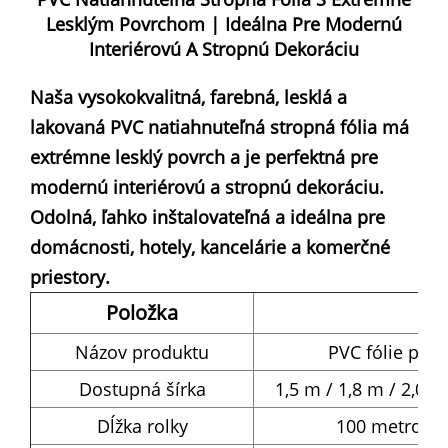
Lesklým Povrchom | Ideálna Pre Modernú
Interiérovú A Stropnú Dekoráciu
Naša vysokokvalitná, farebná, lesklá a
lakovaná PVC natiahnuteľná stropná fólia má
extrémne lesklý povrch a je perfektná pre
modernú interiérovú a stropnú dekoráciu.
Odolná, ľahko inštalovateľná a ideálna pre
domácnosti, hotely, kancelárie a komerčné
priestory.
Položka
Názov produktu
PVC fólie pre 
Dostupná šírka
1,5 m / 1,8 m / 2,0 m
Dĺžka rolky
100 metrov na