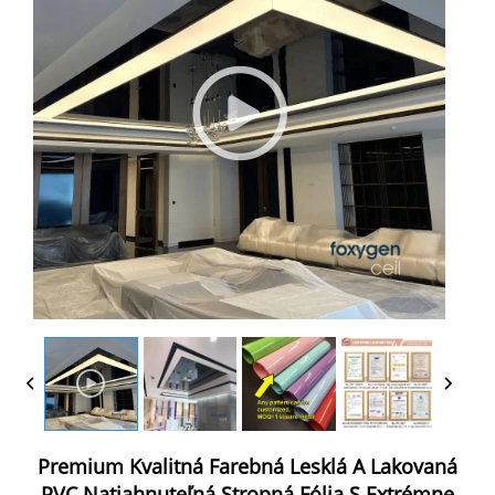
Premium Kvalitná Farebná Lesklá A Lakovaná
PVC Natiahnuteľná Stropná Fólia S Extrémne