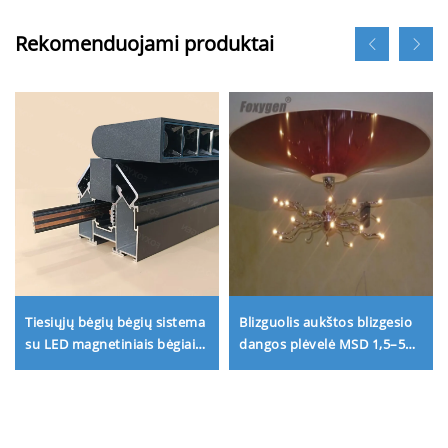
Rekomenduojami produktai
Tiesiųjų bėgių bėgių sistema
Blizguolis aukštos blizgesio
su LED magnetiniais bėgiais
dangos plėvelė MSD 1,5–5
namų apšvietimo
m, blizgi lubų plėvelė iš PVC
projektavimui
lakų folijos