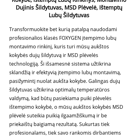
Dujinis Šildytuvas, MSD Plėvelė, Ištemptų
Lubų Šildytuvas
Transformuokite bet kurią patalpą naudodami
profesionalios klasės FOXYGEN įtempimo lubų
montavimo rinkinį, kuris turi mūsų aukštos
kokybės dujų šildytuvą ir MSD plėvelės
technologiją. Ši išsamesnė sistema užtikrina
sklandžią ir efektyvią įtempimo lubų montavimą,
pasižymintį nuolat aukšta kokybe. Galingas dujų
šildytuvas užtikrina optimalų temperatūros
valdymą, kad būtų pasiekiama puiki plėvelės
ištempimo kokybė, o mūsų aukštos kokybės MSD
plėvelė suteikia puikią ilgaamžiškumą ir be
priekaištų baigiamą rezultatą. Sukurtas tiek
profesionalams, tiek savo rankomis dirbantiems