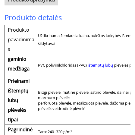
Produkto detalės
Produkto
Užtikrinama žemiausia kaina, aukštos kokybės ištemptie
pavadinima
šildytuvai
s
gaminio
PVC polivinilchloridas (PVC)
ištemptų lubų
plėvelės pri
medžiaga
Prieinami
ištemptų
Blizgi plėvelė, matinė plėvelė, satino plėvelė, dalinai
marmuro plėvelė;
lubų
perforuota plėvelė, metalizuota plėvelė, dažoma plėve
plėvelė, veidrodinė plėvelė
plėvelės
tipai
Pagrindinė
Tara: 240–320 g/m²