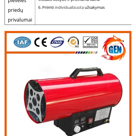
plėvelės
6. Priimti
individualizuota
užsakymas
priedų
privalumai