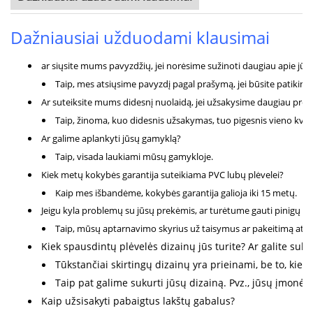
Dažniausiai užduodami klausimai
ar siųsite mums pavyzdžių, jei norėsime sužinoti daugiau apie jūs
Taip, mes atsiųsime pavyzdį pagal prašymą, jei būsite patikimi k
Ar suteiksite mums didesnį nuolaidą, jei užsakysime daugiau prek
Taip, žinoma, kuo didesnis užsakymas, tuo pigesnis vieno kvad
Ar galime aplankyti jūsų gamyklą?
Taip, visada laukiami mūsų gamykloje.
Kiek metų kokybės garantija suteikiama PVC lubų plėvelei?
Kaip mes išbandėme, kokybės garantija galioja iki 15 metų.
Jeigu kyla problemų su jūsų prekėmis, ar turėtume gauti pinigų g
Taip, mūsų aptarnavimo skyrius už taisymus ar pakeitimą atsako
Kiek spausdintų plėvelės dizainų jūs turite? Ar galite suk
Tūkstančiai skirtingų dizainų yra prieinami, be to, kie
Taip pat galime sukurti jūsų dizainą. Pvz., jūsų įmonės L
Kaip užsisakyti pabaigtus lakštų gabalus?