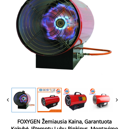
FOXYGEN Žemiausia Kaina, Garantuota
Kokybė, Ištemptų Lubų Rinkinys, Montavimo