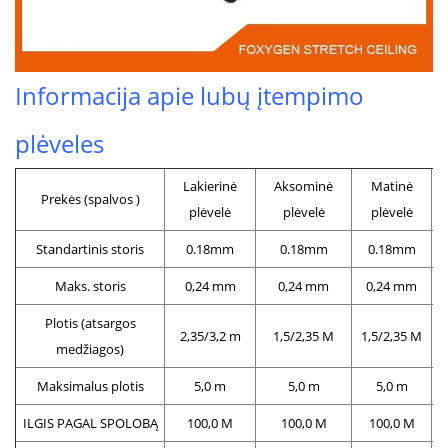
Informacija apie lubų įtempimo
plėveles
Lakierinė
Aksominė
Matinė
Prekės (spalvos )
plėvelė
plėvelė
plėvelė
Standartinis storis
0.18mm
0.18mm
0.18mm
Maks. storis
0,24 mm
0,24 mm
0,24 mm
Plotis (atsargos
2,35/3,2 m
1,5/2,35 M
1,5/2,35 M
medžiagos)
Maksimalus plotis
5,0 m
5,0 m
5,0 m
ILGIS PAGAL SPOLOBĄ
100,0 M
100,0 M
100,0 M