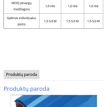
MOQ (atsargų
1,0 ritė
1,0 ritė
1,0 ritė
medžiagos)
Galimas individualus
1,5-5,0 M
1,5-5,0 M
1,5-5,0 M
plotis
Produktų paroda
Produktų paroda