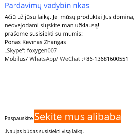
Pardavimų vadybininkas
Ačiū už jūsų laiką. Jei mūsų produktai Jus domina,
nedvejodami siųskite man užklausą!
prašome susisiekti su mumis:
Ponas Kevinas Zhangas
„Skype“: foxygen007
Mobilus/
WhatsApp/
WeChat
:+86-13681600551
Sekite mus alibaba
Paspauskite
,Naujas būdas susisiekti visą laiką.