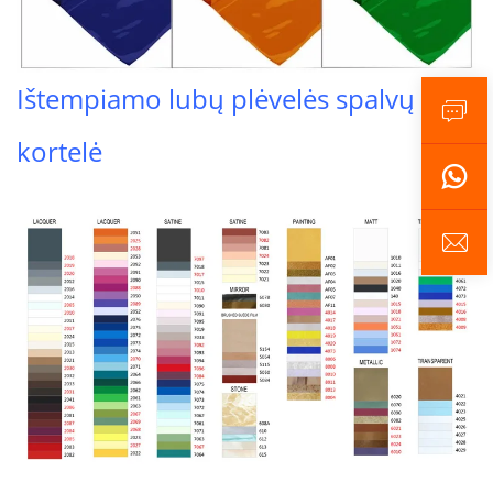
Ištempiamo lubų plėvelės spalvų
kortelė