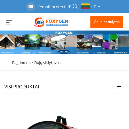
LT
[email protected]
Gauti pasiūlymą
Pagrindinis>
Dujų šildytuvas
VISI PRODUKTAI