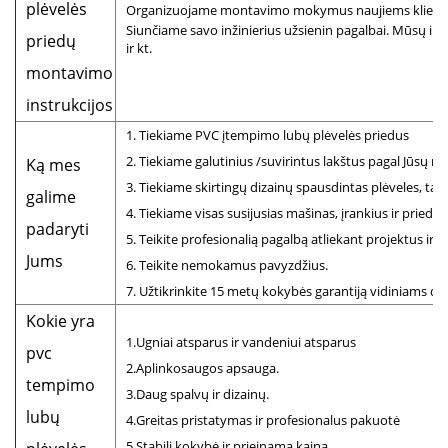
plėvelės
Organizuojame montavimo mokymus naujiems klientam
Siunčiame savo inžinierius užsienin pagalbai. Mūsų inžin
priedų
ir kt.
montavimo
instrukcijos
1. Tiekiame PVC įtempimo lubų plėvelės priedus
2. Tiekiame galutinius /suvirintus lakštus pagal Jūsų m
Ką mes
3. Tiekiame skirtingų dizainų spausdintas plėveles, taip
galime
4. Tiekiame visas susijusias mašinas, įrankius ir priedu
padaryti
5. Teikite profesionalią pagalbą atliekant projektus ir 
Jums
6. Teikite nemokamus pavyzdžius.
7. Užtikrinkite 15 metų kokybės garantiją vidiniams d
Kokie yra
1.Ugniai atsparus ir vandeniui atsparus
pvc
2.Aplinkosaugos apsauga.
tempimo
3.Daug spalvų ir dizainų.
lubų
4.Greitas pristatymas ir profesionalus pakuotė
5.Stabili kokybė ir prieinama kaina