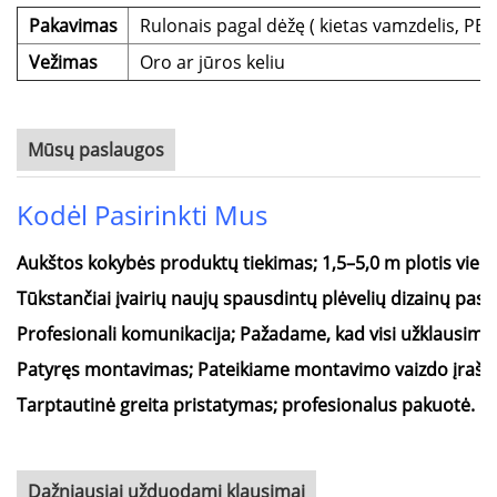
Pakavimas
Rulonais pagal dėžę (
kietas vamzdelis, PE 
Vežimas
Oro ar jūros keliu
Mūsų paslaugos
Kodėl Pasirinkti Mus
Aukštos kokybės produktų tiekimas; 1,5–5,0 m plotis viens
Tūkstančiai įvairių naujų spausdintų plėvelių dizainų pasi
Profesionali komunikacija; Pažadame, kad visi užklausimai
Patyręs montavimas; Pateikiame montavimo vaizdo įrašus
Tarptautinė greita pristatymas; profesionalus pakuotė.
Dažniausiai užduodami klausimai