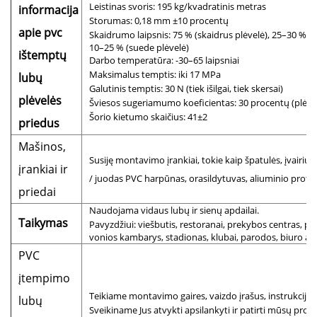
Leistinas svoris: 195 kg/kvadratinis metras
informacija
Storumas: 0,18 mm ±10 procentų
apie pvc
Skaidrumo laipsnis: 75 % (skaidrus plėvelė), 25–30 % (l
10–25 % (suede plėvelė)
ištemptų
Darbo temperatūra: -30–65 laipsniai
Maksimalus temptis: iki 17 MPa
lubų
Galutinis temptis: 30 N (tiek išilgai, tiek skersai)
plėvelės
Šviesos sugeriamumo koeficientas: 30 procentų (plėvel
Šorio kietumo skaičius: 41±2
priedus
Mašinos,
Susiję montavimo įrankiai, tokie kaip špatulės, įvairių ti
įrankiai ir
/ juodas PVC harpūnas, orasildytuvas, aliuminio profili
priedai
Naudojama vidaus lubų ir sienų apdailai.
Taikymas
Pavyzdžiui: viešbutis, restoranai, prekybos centras, 
vonios kambarys, stadionas, klubai, parodos, biuro apd
PVC
įtempimo
Teikiame montavimo gaires, vaizdo įrašus, instrukcijas 
lubų
Sveikiname Jus atvykti apsilankyti ir patirti mūsų proje