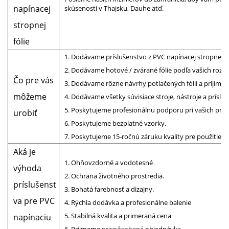
napínacej
skúsenosti v Thajsku, Dauhe atď.
stropnej
fólie
1. Dodávame príslušenstvo z PVC napínacej stropnej fó
2. Dodávame hotové / zvárané fólie podľa vašich rozm
Čo pre vás
3. Dodávame rôzne návrhy potlačených fólií a prijímam
môžeme
4. Dodávame všetky súvisiace stroje, nástroje a príslu
5. Poskytujeme profesionálnu podporu pri vašich proj
urobiť
6. Poskytujeme bezplatné vzorky.
7. Poskytujeme 15-ročnú záruku kvality pre použitie v i
Aká je
1. Ohňovzdorné a vodotesné
výhoda
2. Ochrana životného prostredia.
príslušenst
3. Bohatá farebnosť a dizajny.
va pre PVC
4. Rýchla dodávka a profesionálne balenie
5. Stabilná kvalita a primeraná cena
napínaciu