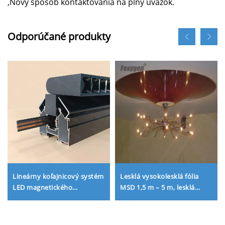
,Nový spôsob kontaktovania na plný úväzok.
Odporúčané produkty
Lineárny koľajnicový systém
Lesklá vysokolesklá fólia
LED magnetického
MSD 1,5 m – 5 m, lesklá
koľajnicového svetla pre
stropná fólia z PVC lakovej
domáce osvetlenie a návrh
fólie
interiéru