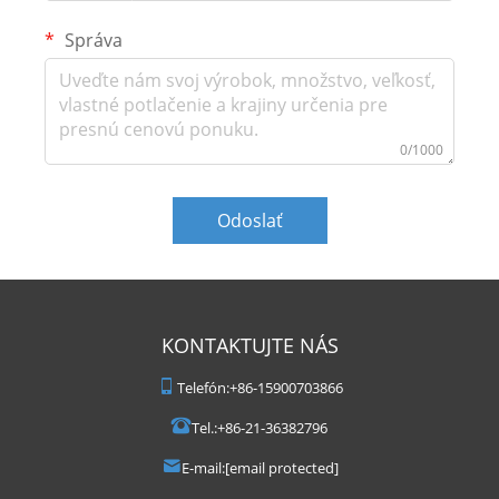
Správa
0/1000
Odoslať
KONTAKTUJTE NÁS
Telefón:
+86-15900703866
Tel.:
+86-21-36382796
E-mail:
[email protected]