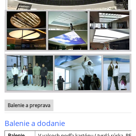
Balenie a preprava
Balenie a dodanie
Balenie
V valcoch podľa kartónu (
tvrdá rúrka, PE f