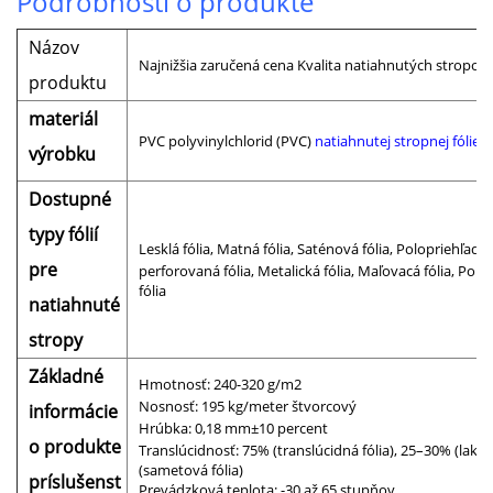
Podrobnosti o produkte
Názov
Najnižšia zaručená cena Kvalita natiahnutých stropov
produktu
materiál
PVC polyvinylchlorid (PVC)
natiahnutej stropnej fólie
p
výrobku
Dostupné
typy fólií
Lesklá fólia, Matná fólia, Saténová fólia, Polopriehľadn
pre
perforovaná fólia, Metalická fólia, Maľovacá fólia, Polop
fólia
natiahnuté
stropy
Základné
Hmotnosť: 240-320 g/m2
Nosnosť: 195 kg/meter štvorcový
informácie
Hrúbka: 0,18 mm±10 percent
o produkte
Translúcidnosť: 75% (translúcidná fólia), 25–30% (lakov
(sametová fólia)
príslušenst
Prevádzková teplota: -30 až 65 stupňov