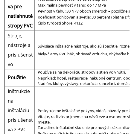
Maximálna pevnosť v ťahu: do 17 MPa
va pre
Pevnosť v ťahu: 30 N (v oboch smeroch – pozdĺžne aj p
natiahnuté
Koeficient pohlcovania svetla: 30 percent (plátna z fól
Číslo tvrdosti Shore: 41±2
stropy PVC
Stroje,
nástroje a
Súvisiace inštalačné nástroje, ako sú špachtle, rôzne ty
biely/čierny PVC hák, ohrievač vzduchu, ohýbačka hliník
príslušenst
vo
Používa sa na dekoráciu stropov a stien vo vnútri.
Použitie
Napríklad: hotel, reštaurácie, nákupné centrum, obcho
štadión, kluby, výstavy, dekorácia kancelárií, domáca d
Inštrukcie
na
inštaláciu
Poskytujeme inštalačné pokyny, videá, návody pre kaž
Vitajte, radi vás prijmeme na návšteve a osobnom sk
príslušenst
mieste.
Zariadime inštalačné školenie pre nových zákazníkov, k
va z PVC
Pošleme našich inžinierov do zahraničia, aby vám pomo