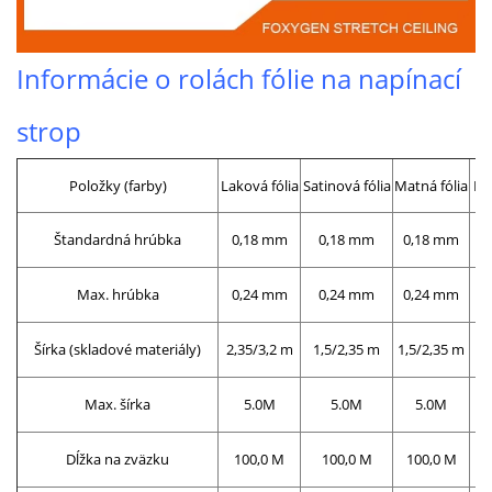
Informácie o rolách fólie na napínací
strop
Položky (farby)
Laková fólia
Satinová fólia
Matná fólia
Po
Štandardná hrúbka
0,18 mm
0,18 mm
0,18 mm
Max. hrúbka
0,24 mm
0,24 mm
0,24 mm
Šírka (skladové materiály)
2,35/3,2 m
1,5/2,35 m
1,5/2,35 m
2
Max. šírka
5.0M
5.0M
5.0M
Dĺžka na zväzku
100,0 M
100,0 M
100,0 M