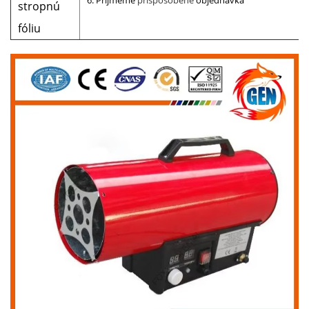
6. Prijmeme
prispôsobené
objednávka
stropnú
fóliu