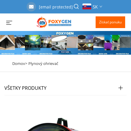
SK
[email protected]
Získať ponuku
Domov>
Plynový ohrievač
VŠETKY PRODUKTY