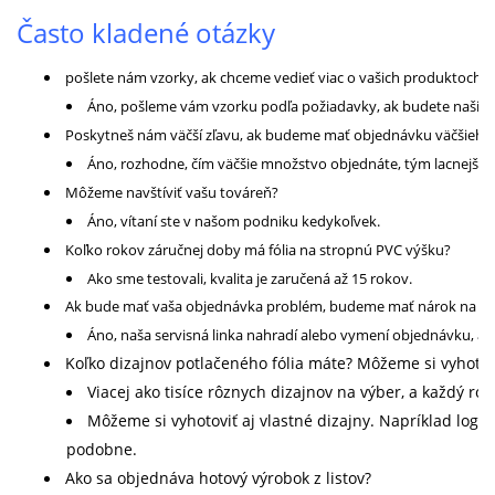
Často kladené otázky
pošlete nám vzorky, ak chceme vedieť viac o vašich produktoch?
Áno, pošleme vám vzorku podľa požiadavky, ak budete naši dô
Poskytneš nám väčší zľavu, ak budeme mať objednávku väčšieh
Áno, rozhodne, čím väčšie množstvo objednáte, tým lacnejšie
Môžeme navštíviť vašu továreň?
Áno, vítaní ste v našom podniku kedykoľvek.
Koľko rokov záručnej doby má fólia na stropnú PVC výšku?
Ako sme testovali, kvalita je zaručená až 15 rokov.
Ak bude mať vaša objednávka problém, budeme mať nárok na vr
Áno, naša servisná linka nahradí alebo vymení objednávku, ak
Koľko dizajnov potlačeného fólia máte? Môžeme si vyhotovi
Viacej ako tisíce rôznych dizajnov na výber, a každý ro
Môžeme si vyhotoviť aj vlastné dizajny. Napríklad logo v
podobne.
Ako sa objednáva hotový výrobok z listov?