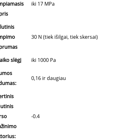
mpiamasis
iki 17 MPa
pris
lutinis
mpimo
30 N (tiek išilgai, tiek skersai)
iprumas
aiko slėgį
iki 1000 Pa
lumos
0,16 ir daugiau
idumas:
ertinis
dutinis
rso
-0.4
žinimo
ktorius: