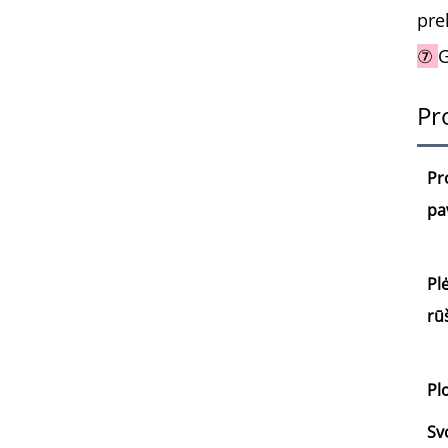
pre
⑦
G
Pr
Pr
pa
Pl
rū
Plo
Sv