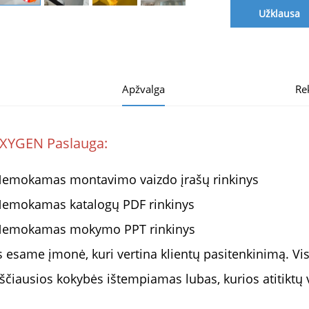
Užklausa
Apžvalga
Re
XYGEN Paslauga: 
emokamas montavimo vaizdo įrašų rinkinys
emokamas katalogų PDF rinkinys
emokamas mokymo PPT rinkinys
 esame įmonė, kuri vertina klientų pasitenkinimą. Visa
ščiausios kokybės ištempiamas lubas, kurios atitiktų 