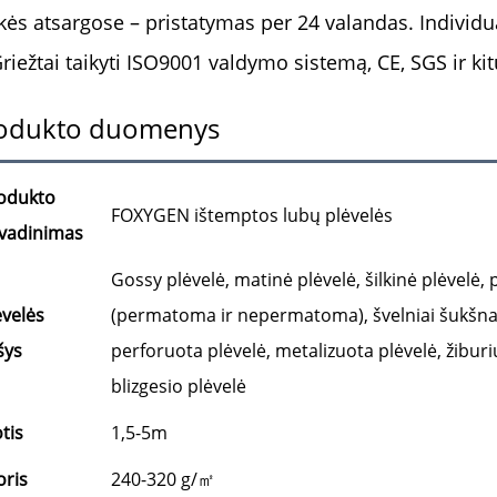
kės atsargose – pristatymas per 24 valandas. Individ
riežtai taikyti ISO9001 valdymo sistemą, CE, SGS ir kitu
odukto duomenys
odukto
FOXYGEN ištemptos lubų plėvelės
vadinimas
Gossy plėvelė, matinė plėvelė, šilkinė plėvel
ėvelės
(permatoma ir nepermatoma), švelniai šukšna
šys
perforuota plėvelė, metalizuota plėvelė, žiburi
blizgesio plėvelė
tis
1,5-5m
oris
240-320 g/㎡