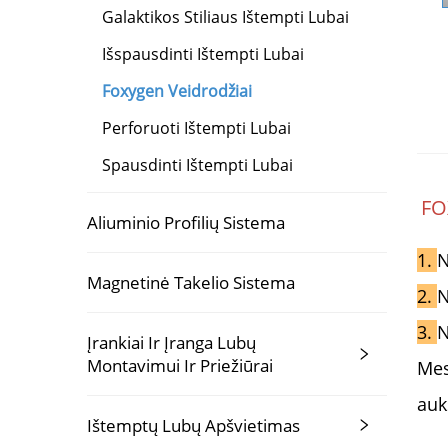
Galaktikos Stiliaus Ištempti Lubai
Išspausdinti Ištempti Lubai
Foxygen Veidrodžiai
Perforuoti Ištempti Lubai
Spausdinti Ištempti Lubai
FO
Aliuminio Profilių Sistema
1.
N
Magnetinė Takelio Sistema
2.
N
3.
N
Įrankiai Ir Įranga Lubų
Montavimui Ir Priežiūrai
Mes
auk
Ištemptų Lubų Apšvietimas