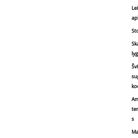
Le
ap
St
Sk
lyg
Šv
su
ko
Am
te
s
Ma