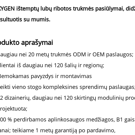
YGEN ištemptų lubų ribotos trukmės pasiūlymai, didži
sultuotis su mumis.
odukto aprašymai
augiau nei 20 metų trukmės ODM ir OEM paslaugos;
lientai iš daugiau nei 120 šalių ir regionų;
emokamas pavyzdys ir montavimas
eikti vieno stogo kompleksines sprendimų paslaugas
2 dizainerių, daugiau nei 120 skirtingų modulinių pro
rojektuota;
00 % perdirbamos aplinkosaugos medžiagos, B1 gaisr
anai; teikiame 1 metų garantiją po pardavimo,