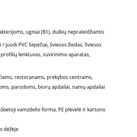
kterijoms, ugniai (B1), dulkių nepraleidžiantis
lti / juodi PVC šepečiai, šviesos žiedas, šviesos
 profilių lenktuvas, suvirinimo aparatas,
bučiams, restoranams, prekybos centrams,
ms, parodoms, biurų apdailai, namų apdailai
 (kietoji vamzdelio forma, PE plėvelė ir kartono
as dėžėje