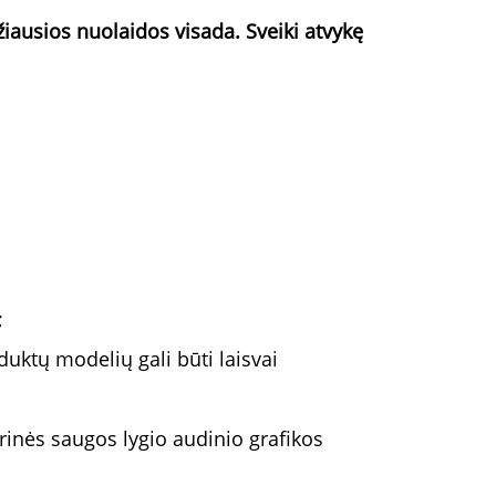
ausios nuolaidos visada. Sveiki atvykę
;
duktų modelių gali būti laisvai
inės saugos lygio audinio grafikos