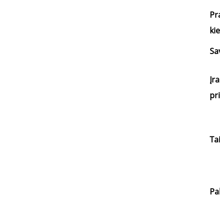
Pr
ki
Sa
Įra
pr
Ta
Pa