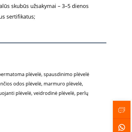
ualūs skubūs užsakymai – 3–5 dienos
s sertifikatus;
ė, permatoma plėvelė, spausdinimo plėvelė
nčios odos plėvelė, marmuro plėvelė,
uojanti plėvelė, veidrodinė plėvelė, perlų