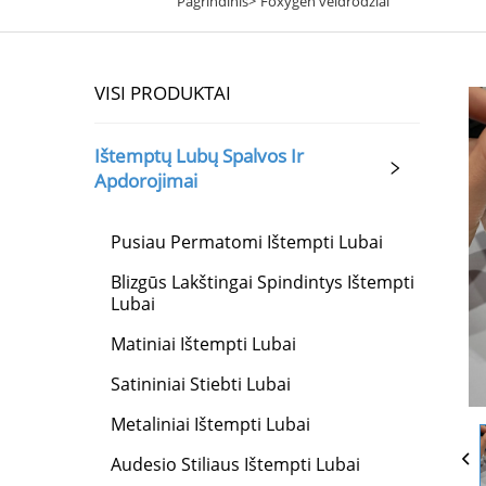
Pagrindinis>
Foxygen veidrodžiai
VISI PRODUKTAI
Ištemptų Lubų Spalvos Ir
Apdorojimai
Pusiau Permatomi Ištempti Lubai
Blizgūs Lakštingai Spindintys Ištempti
Lubai
Matiniai Ištempti Lubai
Satininiai Stiebti Lubai
Metaliniai Ištempti Lubai
Audesio Stiliaus Ištempti Lubai