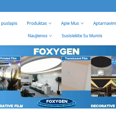
 puslapis
Produktas
Apie Mus
Aptarnavim
Naujienos
Susisiekite Su Mumis