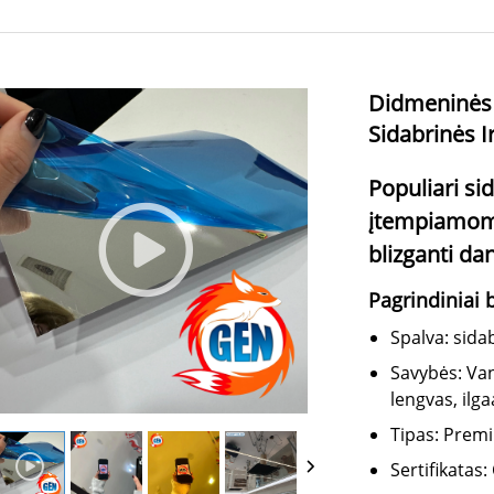
Didmeninės
Sidabrinės I
Populiari si
įtempiamoms
blizganti da
Pagrindiniai 
Spalva: sida
Savybės: Van
lengvas, ilg
Tipas: Premiu
Sertifikatas: