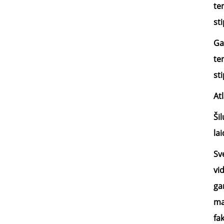
te
sti
Ga
te
st
Atl
Ši
la
Sv
vi
ga
ma
fa