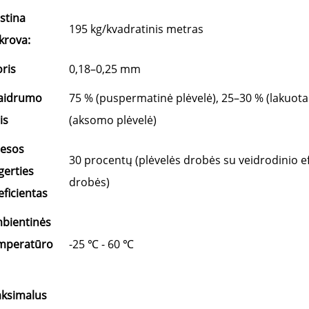
istina
195 kg/kvadratinis metras
krova:
oris
0,18–0,25 mm
aidrumo
75 % (puspermatinė plėvelė), 25–30 % (lakuota 
is
(aksomo plėvelė)
iesos
30 procentų (plėvelės drobės su veidrodinio ef
gerties
drobės)
eficientas
bientinės
mperatūro
-25 ℃ - 60 ℃
ksimalus