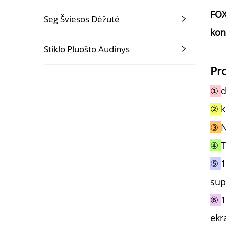
FOX
Seg Šviesos Dėžutė
kon
Stiklo Pluošto Audinys
Pr
①
d
②
k
③
N
④
T
⑤
1
sup
⑥
1
ekr