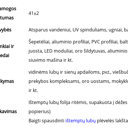
amogos
41±2
etumas
vybės
Atsparus vandeniui, UV spinduliams, ugniai, ba
Šepetėliai, aliuminio profiliai, PVC profiliai, ba
nkiai ir
juosta, LED moduliai, oro šildytuvas, aliuminio
iedai
siuvimo mašina ir kt.
vidinėms lubų ir sienų apdailoms, pvz., vieš
ikymas
prekybos kompleksams, oro uostams, mokyklo
ir kt.
Ištemptų lubų folija ritėmis, supakuota į dėžes
kavimas
popierius)
Baigti spausdinti
ištemptų lubų
plėvelės lakšt