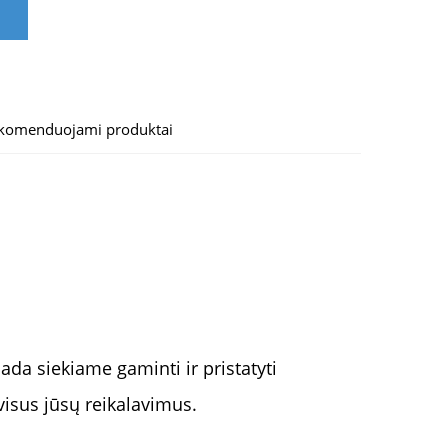
komenduojami produktai
da siekiame gaminti ir pristatyti
visus jūsų reikalavimus.