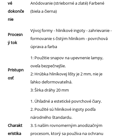
vé
Anódovanie (strieborné a zlaté) Farbené
dokonče
(biela a čierna)
nie
Vývoj formy - hliníkové ingoty - zahrievanie -
Procesn
formovanie s čistým hliníkom - povrchová
ý tok
úprava a farba
1: Použitie snapov na upevnenie lampy,
oveľa bezpečnejšie.
Pristupn
2: Hrúbka hliníkovej lišty je 2 mm, nie je
osť
ľahko deformovateľná.
3: Šírka dráhy 20 mm
1. Úhľadné a estetické povrchové čiary.
2. Použité sú hliníkové ingoty podľa
národného štandardu.
Charakt
3. S naším rovnomerným anodizačným
eristika
procesom, ktorý sa používa na ochranu