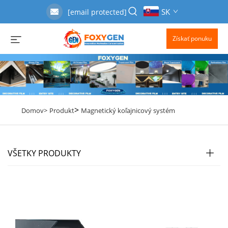
SK
[email protected]
Získať ponuku
>
Domov>
Produkt
Magnetický koľajnicový systém
VŠETKY PRODUKTY