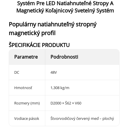
Systém Pre LED Natiahnuteľné Stropy A
Magnetický Koľajnicový Svetelný Systém
Populárny natiahnuteľný stropný
magnetický profil
ŠPECIFIKÁCIE PRODUKTU
Parametre
Podrobnosti
DC
48V
Hmotnosť
1,308 kg/m
Rozmery (mm)
D2000 × Š62 × V60
Vodiace pások
Štvorvodičový červený meď – plochý