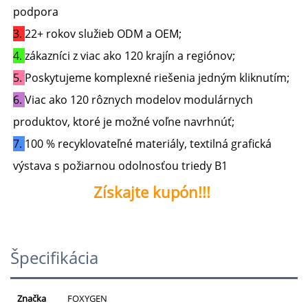
podpora 
3. 
22+ rokov služieb ODM a OEM; 
4. 
zákazníci z viac ako 120 krajín a regiónov; 
5. 
Poskytujeme komplexné riešenia jedným kliknutím; 
6. 
Viac ako 120 rôznych modelov modulárnych 
produktov, ktoré je možné voľne navrhnúť; 
7. 
100 % recyklovateľné materiály, textilná grafická 
výstava s požiarnou odolnosťou triedy B1 
Získajte kupón!!! 
Špecifikácia
Značka
FOXYGEN