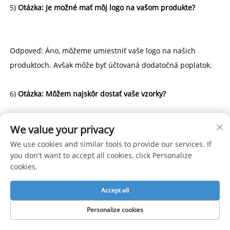
5) 
Otázka: Je možné mať môj logo na vašom produkte? 
Odpoveď: Áno, môžeme umiestniť vaše logo na našich 
produktoch. Avšak môže byť účtovaná dodatočná poplatok. 
6) 
Otázka: Môžem najskôr dostať vaše vzorky? 
Odpoveď: Áno, pred spustením sériovej výroby vieme 
We value your privacy
pripraviť vzorku. Upozorňujeme, že v prípade objednávky 
We use cookies and similar tools to provide our services. If
môže byť účtovaná poplatok za výrobu vzorky. 
you don't want to accept all cookies, click Personalize
cookies.
Accept all
Odporúčané produkty
Personalize cookies