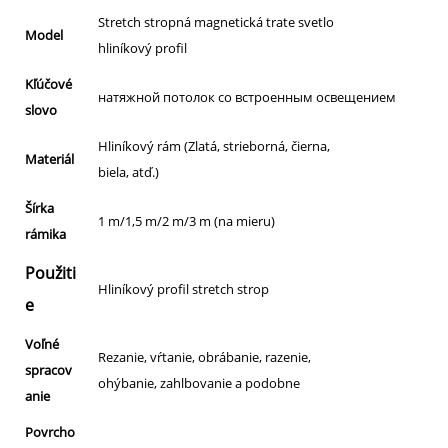
Stretch stropná magnetická trate svetlo
Model
hliníkový profil
Kľúčové
натяжной потолок со встроенным освещением
slovo
Hliníkový rám (Zlatá, strieborná, čierna,
Materiál
biela, atď.)
Šírka
1 m/1,5 m/2 m/3 m (na mieru)
rámika
Použiti
Hliníkový profil stretch strop
e
Voľné
Rezanie, vŕtanie, obrábanie, razenie,
spracov
ohýbanie, zahlbovanie a podobne
anie
Povrcho