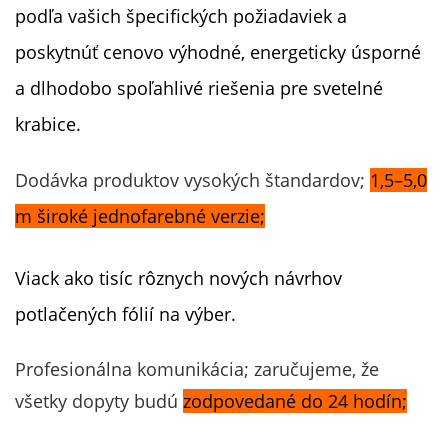
podľa vašich špecifických požiadaviek a
poskytnúť cenovo výhodné, energeticky úsporné
a dlhodobo spoľahlivé riešenia pre svetelné
krabice.
Dodávka produktov vysokých štandardov;
1,5–5,0
m široké jednofarebné verzie;
Viack ako tisíc rôznych nových návrhov
potlačených fólií na výber.
Profesionálna komunikácia; zaručujeme, že
všetky dopyty budú
zodpovedané do 24 hodín;