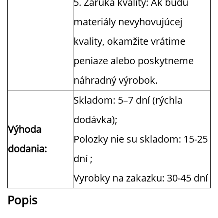
5. Záruka kvality: Ak budú
materiály nevyhovujúcej
kvality, okamžite vrátime
peniaze alebo poskytneme
náhradný výrobok.
Skladom: 5–7 dní (rýchla
dodávka);
Výhoda
Polozky nie su skladom: 15-25
dodania:
dní ;
Vyrobky na zakazku: 30-45 dní
Popis