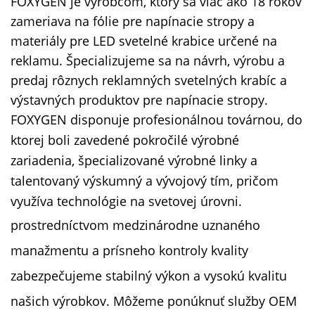
FOXYGEN je výrobcom, ktorý sa viac ako 18 rokov
zameriava na fólie pre napínacie stropy a
materiály pre LED svetelné krabice určené na
reklamu. Špecializujeme sa na návrh, výrobu a
predaj rôznych reklamných svetelných krabíc a
výstavných produktov pre napínacie stropy.
FOXYGEN disponuje profesionálnou továrnou, do
ktorej boli zavedené pokročilé výrobné
zariadenia, špecializované výrobné linky a
talentovaný výskumný a vývojový tím, pričom
využíva technológie na svetovej úrovni.
prostredníctvom medzinárodne uznaného
manažmentu a prísneho kontroly kvality
zabezpečujeme stabilný výkon a vysokú kvalitu
našich výrobkov. Môžeme ponúknuť služby OEM