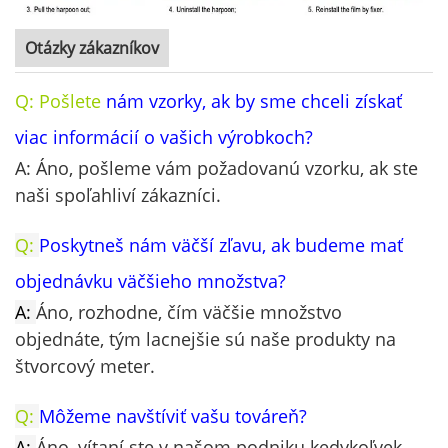
Otázky zákazníkov
Q: Pošlete
nám vzorky, ak by sme chceli získať
viac informácií o vašich výrobkoch?
A: Áno, pošleme vám požadovanú vzorku, ak ste
naši spoľahliví zákazníci.
Q:
Poskytneš nám väčší zľavu, ak budeme mať
objednávku väčšieho množstva?
A:
Áno, rozhodne, čím väčšie množstvo
objednáte, tým lacnejšie sú naše produkty na
štvorcový meter.
Q:
Môžeme navštíviť vašu továreň?
A:
Áno, vítaní ste v našom podniku kedykoľvek.