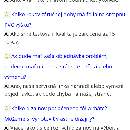
Q:
Koľko rokov záručnej doby má fólia na stropnú
PVC výšku?
A:
Ako sme testovali, kvalita je zaručená až 15
rokov.
Q:
Ak bude mať vaša objednávka problém,
budeme mať nárok na vrátenie peňazí alebo
výmenu?
A:
Áno, naša servisná linka nahradí alebo vymení
objednávku, ak bude chyba na našej strane.
Q:
Koľko dizajnov potlačeného fólia máte?
Môžeme si vyhotoviť vlastné dizajny?
A:
Viacej ako tisíce rôznych dizajnov na výber, a