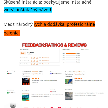
Skúsená inštalácia; poskytujeme inštalačné
videá; inštalačný návod.
Medzinárodný
rýchla dodávka; profesionálne
balenie.