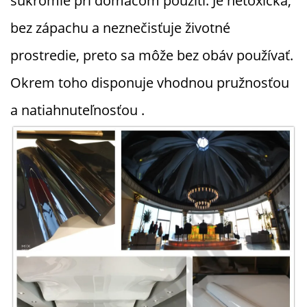
súkromie pri domácom použití. Je netoxická,
bez zápachu a neznečisťuje životné
prostredie, preto sa môže bez obáv používať.
Okrem toho disponuje vhodnou pružnosťou
a natiahnuteľnosťou
.