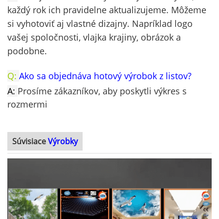
každý rok ich pravidelne aktualizujeme.
Môžeme
si vyhotoviť aj vlastné dizajny. Napríklad logo
vašej spoločnosti, vlajka krajiny, obrázok a
podobne.
Q:
Ako sa objednáva hotový výrobok z listov?
A:
Prosíme zákazníkov, aby poskytli výkres s
rozmermi
Súvisiace
Výrobky