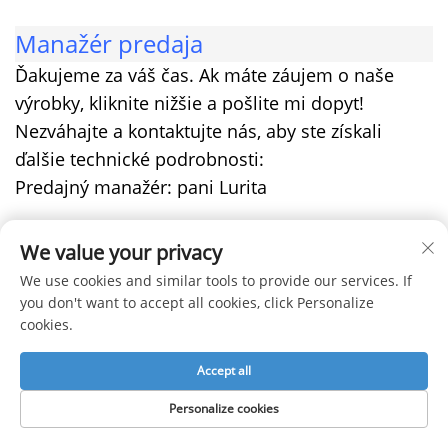
Manažér predaja
Ďakujeme za váš čas. Ak máte záujem o naše
výrobky, kliknite nižšie a pošlite mi dopyt!
Nezváhajte a kontaktujte nás, aby ste získali
ďalšie technické podrobnosti:
Predajný manažér: pani Lurita
Mobil/WhatsApp/WeChat: +86-15900703866
We value your privacy
We use cookies and similar tools to provide our services. If
Individuálne natiahnuté stropy za továrenské
you don't want to accept all cookies, click Personalize
ceny a jednozastávkové
cookies.
Accept all
Kliknite a sledujte nás na Alibaba – nový spôsob
Personalize cookies
kontaktovania nás po celý deň.