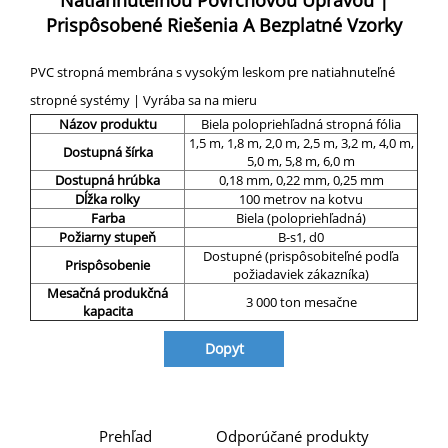
Natiahnuteľnou Povrchovou Úpravou |
Prispôsobené Riešenia A Bezplatné Vzorky
PVC stropná membrána s vysokým leskom pre natiahnuteľné
stropné systémy | Vyrába sa na mieru
Názov produktu
Biela polopriehľadná stropná fólia
1,5 m, 1,8 m, 2,0 m, 2,5 m, 3,2 m, 4,0 m,
Dostupná šírka
5,0 m, 5,8 m, 6,0 m
Dostupná hrúbka
0,18 mm, 0,22 mm, 0,25 mm
Dĺžka rolky
100 metrov na kotvu
Farba
Biela (polopriehľadná)
Požiarny stupeň
B-s1, d0
Dostupné (prispôsobiteľné podľa
Prispôsobenie
požiadaviek zákazníka)
Mesačná produkčná
3 000 ton mesačne
kapacita
Dopyt
Prehľad
Odporúčané produkty