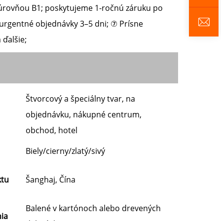
u úrovňou B1; poskytujeme 1-ročnú záruku po
 urgentné objednávky 3–5 dni; ⑦ Prísne
ďalšie;
Štvorcový a špeciálny tvar, na
objednávku, nákupné centrum,
obchod, hotel
Biely/cierny/zlatý/sivý
ktu
Šanghaj, Čína
Balené v kartónoch alebo drevených
ia