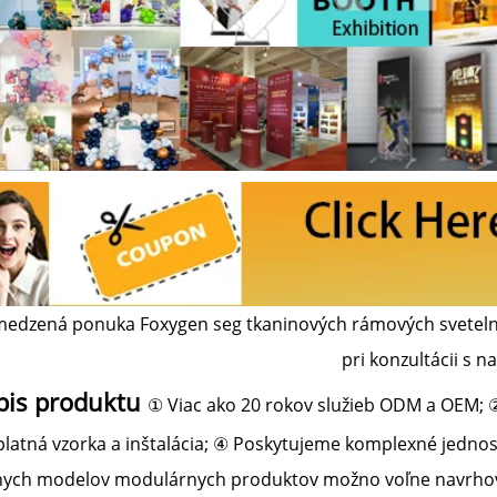
edzená ponuka Foxygen seg tkaninových rámových svetelných 
pri konzultácii s n
pis produktu
① Viac ako 20 rokov služieb ODM a OEM; ② 
latná vzorka a inštalácia; ④ Poskytujeme komplexné jednost
nych modelov modulárnych produktov možno voľne navrhova