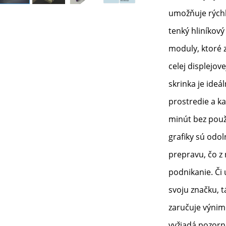
umožňuje rýchl
tenký hliníkov
moduly, ktoré 
celej displejov
skrinka je ide
prostredie a ka
minút bez použi
grafiky sú odol
prepravu, čo z 
podnikanie. Či
svoju značku, t
zaručuje výnimo
vyžiadá pozorn