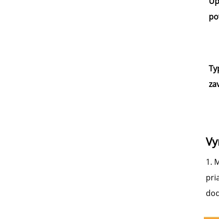
Úp
po
Ty
za
Vy
1. 
pri
dod