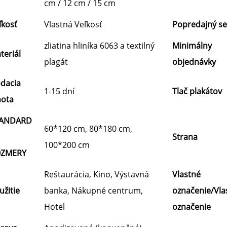
cm / 12 cm / 15 cm
ľkosť
Vlastná Veľkosť
Popredajný se
zliatina hliníka 6063 a textilný
Minimálny
teriál
plagát
objednávky
dacia
1-15 dní
Tlač plakátov
hota
ANDARD
60*120 cm, 80*180 cm,
Strana
100*200 cm
ZMERY
Reštaurácia, Kino, Výstavná
Vlastné
užitie
banka, Nákupné centrum,
označenie/Vla
Hotel
označenie