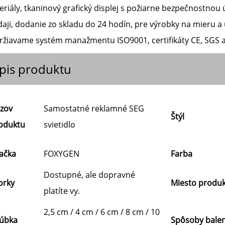
eriály, tkaninový grafický displej s požiarne bezpečnostno
aji, dodanie zo skladu do 24 hodín, pre výrobky na mieru a
ržiavame systém manažmentu ISO9001, certifikáty CE, SGS a 
pis produktu
zov
Samostatné reklamné SEG
Štýl
oduktu
svietidlo
ačka
FOXYGEN
Farba
Dostupné, ale dopravné
orky
Miesto produ
platíte vy.
2,5 cm / 4 cm / 6 cm / 8 cm / 10
úbka
Spôsoby balen