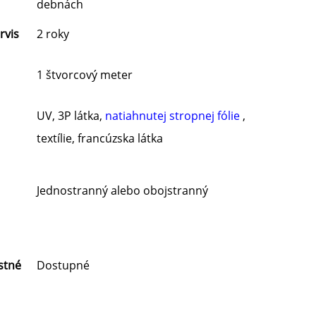
debnách
rvis
2 roky
1 štvorcový meter
UV, 3P látka,
natiahnutej stropnej fólie
,
textílie, francúzska látka
Jednostranný alebo obojstranný
stné
Dostupné