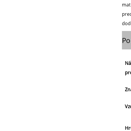
mat
pred
dod
Po
Ná
pr
Zn
Vz
Hr