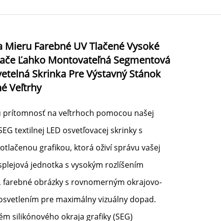
 Mieru Farebné UV Tlačené Vysoké
Tlače Ľahko Montovateľná Segmentová
vetelná Skrinka Pre Výstavný Stánok
é Veľtrhy
u prítomnosť na veľtrhoch pomocou našej
 SEG textilnej LED osvetľovacej skrinky s
tlačenou grafikou, ktorá oživí správu vašej
isplejová jednotka s vysokým rozlíšením
, farebné obrázky s rovnomerným okrajovo-
svetlením pre maximálny vizuálny dopad.
ém silikónového okraja grafiky (SEG)