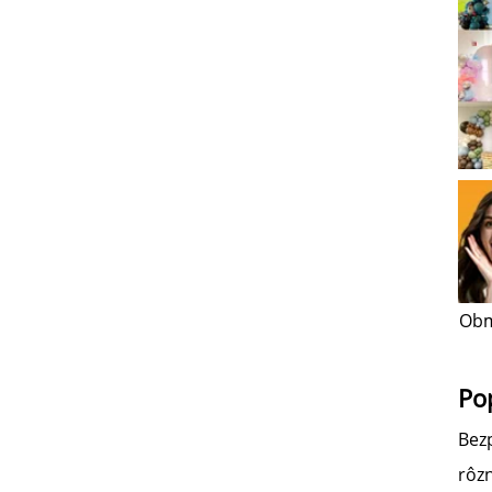
Obm
Po
Bezp
rôz