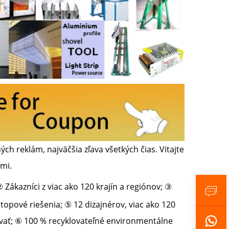
reklám, najväčšia zľava všetkých čias. Vitajte
ami.
Zákazníci z viac ako 120 krajín a regiónov; ③
opové riešenia; ⑤ 12 dizajnérov, viac ako 120
ť; ⑥ 100 % recyklovateľné environmentálne