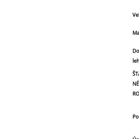
Ve
Ma
Do
le
ŠT
NÉ
RO
Po