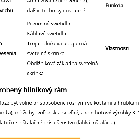
rava
Anodizované (konvenčné),
Funkcia
vrchu
ďalšie techniky dostupné.
Prenosné svietidlo
Káblové svietidlo
p
Trojuholníková podporná
Vlastnosti
vesenia
svetelná skrinka
Obdĺžniková základná svetelná
skrinka
robený hliníkový rám 
Môže byť voľne prispôsobené rôznymi veľkosťami a hrúbkami 2
amka), môže byť voľne skladateľné, alebo hotové výrobky 3. 
atočné inštalačné príslušenstvo (ľahká inštalácia) 