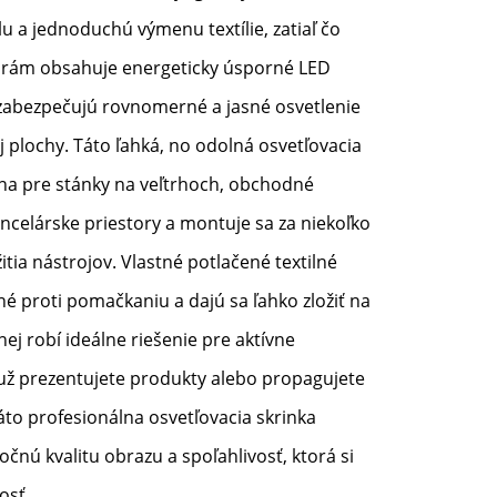
u a jednoduchú výmenu textílie, zatiaľ čo
ý rám obsahuje energeticky úsporné LED
zabezpečujú rovnomerné a jasné osvetlenie
ej plochy. Táto ľahká, no odolná osvetľovacia
álna pre stánky na veľtrhoch, obchodné
ncelárske priestory a montuje sa za niekoľko
tia nástrojov. Vlastné potlačené textilné
né proti pomačkaniu a dajú sa ľahko zložiť na
nej robí ideálne riešenie pre aktívne
 už prezentujete produkty alebo propagujete
áto profesionálna osvetľovacia skrinka
čnú kvalitu obrazu a spoľahlivosť, ktorá si
osť.