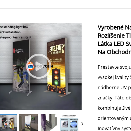
Vyrobené Na
Rozlíšenie 
Látka LED S
Na Obchodn
Prestavte svoj
vysokej kvality
nádherne UV po
značky. Táto d
kombinuje živé
orientovaným o
Inovatívny syst