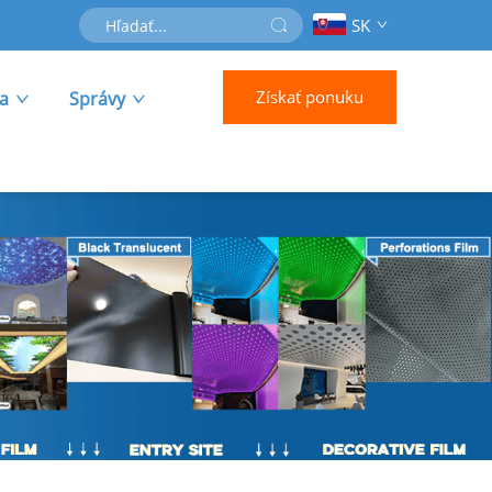
SK
Získať ponuku
ra
Správy