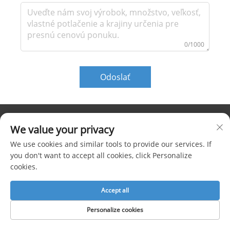
0/1000
Odoslať
We value your privacy
KONTAKTUJTE NÁS
We use cookies and similar tools to provide our services. If
Telefón:
+86-15900703866
you don't want to accept all cookies, click Personalize
cookies.
Tel.:
+86-21-36382796
Accept all
E-mail:
[email protected]
NAPÍŠTE NÁM SPRÁVU
Personalize cookies