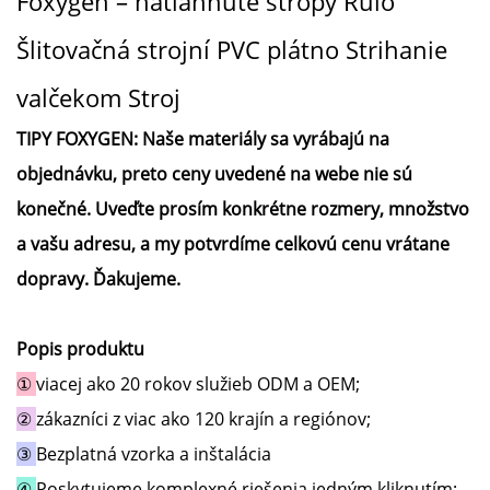
Foxygen – natiahnuté stropy
Ruló
Šlitovačná strojní
PVC plátno
Strihanie
valčekom
Stroj
TIPY FOXYGEN:
Naše materiály sa vyrábajú na
objednávku, preto ceny uvedené na webe nie sú
konečné. Uveďte prosím konkrétne rozmery, množstvo
a vašu adresu, a my potvrdíme celkovú cenu vrátane
dopravy. Ďakujeme.
Popis produktu
①
viacej ako 20 rokov služieb ODM a OEM;
②
zákazníci z viac ako 120 krajín a regiónov;
③
Bezplatná vzorka a inštalácia
④
Poskytujeme komplexné riešenia jedným kliknutím;