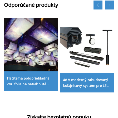
Odporúčané produkty
Tlačiteľná polopriehľadná
48 V moderný zabudovaný
PVC fólia na natiahnuté
koľajnicový systém pre LED
stropy – vlastné digitálne
natiahnuteľné stropy a
tlačiteľné bielé
magnetický koľajnicový
polopriehľadné
svetelný systém
membránové natiahnuté
stropy pre UV/tintovú tlač
Získajte bezplatnú ponuku