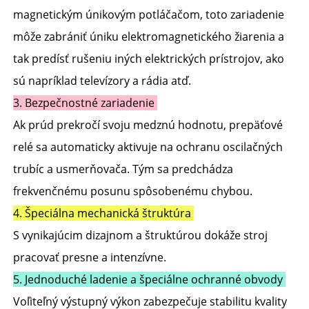
magnetickým únikovým potláčačom, toto zariadenie 
môže zabrániť úniku elektromagnetického žiarenia a 
tak predísť rušeniu iných elektrických prístrojov, ako 
sú napríklad televízory a rádia atď. 
3. Bezpečnostné zariadenie 
Ak prúd prekročí svoju medznú hodnotu, prepäťové 
relé sa automaticky aktivuje na ochranu oscilačných 
trubíc a usmerňovača. Tým sa predchádza 
frekvenčnému posunu spôsobenému chybou. 
4. Špeciálna mechanická štruktúra 
S vynikajúcim dizajnom a štruktúrou dokáže stroj 
pracovať presne a intenzívne. 
5. Jednoduché ladenie a špeciálne ochranné obvody 
Voľiteľný výstupný výkon zabezpečuje stabilitu kvality 