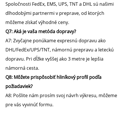
Spoločnosti FedEx, EMS, UPS, TNT a DHL sú našimi 
dlhodobými partnermi v preprave, od ktorých 
môžeme získať výhodné ceny. 
Q7: Aká je vaša metóda dopravy? 
A7: Zvyčajne ponúkame expresnú dopravu ako 
DHL/FedEx/UPS/TNT, námornú prepravu a leteckú 
dopravu. Pri dĺžke vyššej ako 3 metre je lepšia 
námorná cesta. 
Q8: Môžete prispôsobiť hliníkový profil podľa 
požiadaviek? 
A8: Pošlite nám prosím svoj návrh výkresu, môžeme 
pre vás vyvinúť formu. 