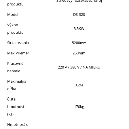
Striedavý rozsekávací stroj
produktu
Model
DS-320
Výkon
3.5KW
produktu
Šírka rezania
5200mm
Max Priemer
250mm
Pracovné
220 V / 380 V / NA MIERU
napätie
Maximálna
3,2M
dĺžka
Čistá
hmotnosť
170kg
(kg)
Hmotnosť s