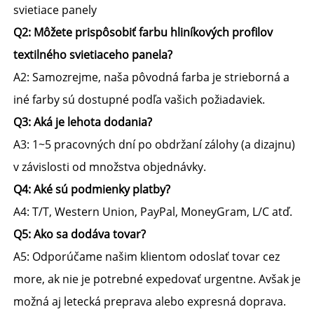
svietiace panely 
Q2: Môžete prispôsobiť farbu hliníkových profilov 
textilného svietiaceho panela? 
A2: Samozrejme, naša pôvodná farba je strieborná a 
iné farby sú dostupné podľa vašich požiadaviek. 
Q3: Aká je lehota dodania? 
A3: 1~5 pracovných dní po obdržaní zálohy (a dizajnu) 
v závislosti od množstva objednávky. 
Q4: Aké sú podmienky platby? 
A4: T/T, Western Union, PayPal, MoneyGram, L/C atď. 
Q5: Ako sa dodáva tovar? 
A5: Odporúčame našim klientom odoslať tovar cez 
more, ak nie je potrebné expedovať urgentne. Avšak je 
možná aj letecká preprava alebo expresná doprava. 