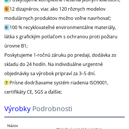
⑤
12 dizajnérov, viac ako 120 rôznych modelov
modulárnych produktov možno voľne navrhovať;
⑥
100 % recyklovateľné environmentálne materiály,
látka s grafickým potlačom s ochranou proti požiaru
úrovne B1;
Poskytujeme 1-ročnú záruku po predaji, dodávka zo
skladu do 24 hodín. Na individuálne urgentné
objednávky sa výrobok pripraví za 3–5 dní.
⑦
Prísne dodržiavame systém riadenia ISO9001,
certifikáty CE, SGS a ďalšie;
Výrobky
Podrobnosti
Názov