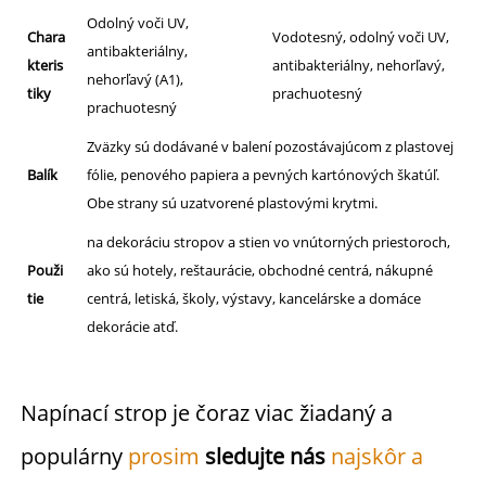
Odolný voči UV,
Chara
Vodotesný, odolný voči UV,
antibakteriálny,
kteris
antibakteriálny, nehorľavý,
nehorľavý (A1),
tiky
prachuotesný
prachuotesný
Zväzky sú dodávané v balení pozostávajúcom z plastovej
Balík
fólie, penového papiera a pevných kartónových škatúľ.
Obe strany sú uzatvorené plastovými krytmi.
na dekoráciu stropov a stien vo vnútorných priestoroch,
Použi
ako sú hotely, reštaurácie, obchodné centrá, nákupné
tie
centrá, letiská, školy, výstavy, kancelárske a domáce
dekorácie atď.
Napínací strop je čoraz viac žiadaný a 
populárny 
prosim 
sledujte nás 
najskôr a 