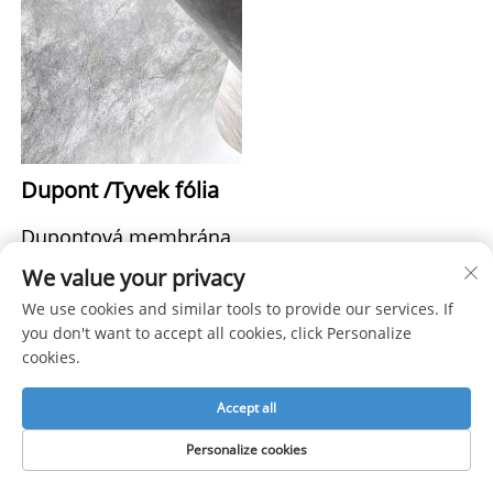
Dupont /Tyvek fólia 
Dupontová membrána 
We value your privacy
je polopriehľadný 
We use cookies and similar tools to provide our services. If
stropný materiál / 
you don't want to accept all cookies, click Personalize
materiál pre svetelné 
cookies.
pole, ktorý je 
Accept all
vodoodolný a 
Personalize cookies
ohňovzdorný. 
Jeho 