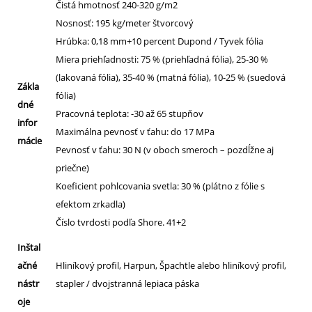
Čistá hmotnosť 240-320 g/m2
Nosnosť: 195 kg/meter štvorcový
Hrúbka: 0,18 mm+10 percent Dupond / Tyvek fólia
Miera priehľadnosti: 75 % (priehľadná fólia), 25-30 %
(lakovaná fólia), 35-40 % (matná fólia), 10-25 % (suedová
Zákla
fólia)
dné
Pracovná teplota: -30 až 65 stupňov
infor
Maximálna pevnosť v ťahu: do 17 MPa
mácie
Pevnosť v ťahu: 30 N (v oboch smeroch – pozdĺžne aj
priečne)
Koeficient pohlcovania svetla: 30 % (plátno z fólie s
efektom zrkadla)
Číslo tvrdosti podľa Shore. 41+2
Inštal
ačné
Hliníkový profil, Harpun, Špachtle alebo hliníkový profil,
nástr
stapler / dvojstranná lepiaca páska
oje