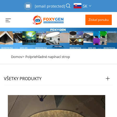
SK
[email protected]
Získať ponuku
Domov>
Polpriehľadné napínací strop
VŠETKY PRODUKTY