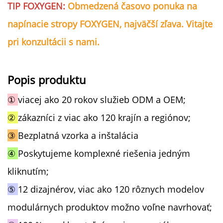
TIP FOXYGEN:
Obmedzená časovo ponuka na
napínacie stropy FOXYGEN, najväčší zľava. Vitajte
pri konzultácii s nami.
Popis produktu
①
viacej ako 20 rokov služieb ODM a OEM;
②
zákazníci z viac ako 120 krajín a regiónov;
③
Bezplatná vzorka a inštalácia
④
Poskytujeme komplexné riešenia jedným
kliknutím;
⑤
12 dizajnérov, viac ako 120 rôznych modelov
modulárnych produktov možno voľne navrhovať;