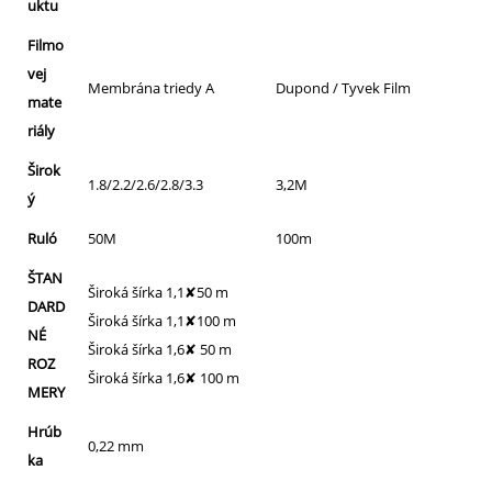
uktu
Filmo
vej
Membrána triedy A
Dupond / Tyvek Film
mate
riály
Širok
1.8/2.2/2.6/2.8/3.3
3,2M
ý
Ruló
50M
100m
ŠTAN
Široká šírka 1,1✘50 m
DARD
Široká šírka 1,1✘100 m
NÉ
Široká šírka 1,6✘ 50 m
ROZ
Široká šírka 1,6✘ 100 m
MERY
Hrúb
0,22 mm
ka