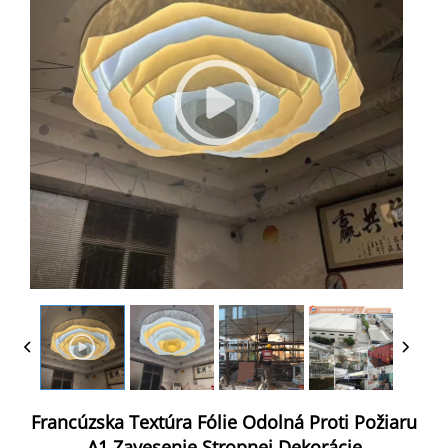
Francúzska Textúra Fólie Odolná Proti Požiaru
A1 Zavesenie Stropnej Dekorácie