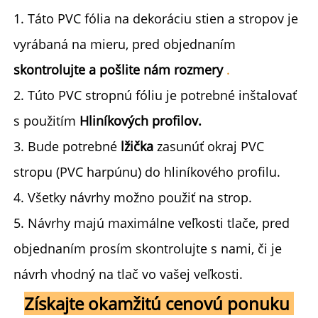
1. Táto PVC fólia na dekoráciu stien a stropov je 
vyrábaná na mieru, pred objednaním 
skontrolujte a pošlite nám rozmery 
.
2. Túto PVC stropnú fóliu je potrebné inštalovať 
s použitím 
Hliníkových profilov. 
3. Bude potrebné 
lžička 
zasunúť okraj PVC 
stropu (PVC harpúnu) do hliníkového profilu. 
4. Všetky návrhy možno použiť na strop. 
5. Návrhy majú maximálne veľkosti tlače, pred 
objednaním prosím skontrolujte s nami, či je 
návrh vhodný na tlač vo vašej veľkosti. 
Získajte okamžitú cenovú ponuku 