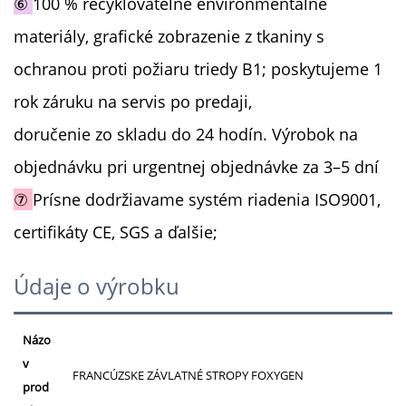
⑥
100 % recyklovateľné environmentálne
materiály, grafické zobrazenie z tkaniny s
ochranou proti požiaru triedy B1; poskytujeme 1
rok záruku na servis po predaji,
doručenie zo skladu do 24 hodín. Výrobok na
objednávku pri urgentnej objednávke za 3–5 dní
⑦
Prísne dodržiavame systém riadenia ISO9001,
certifikáty CE, SGS a ďalšie;
Údaje o výrobku
Názo
v
FRANCÚZSKE ZÁVLATNÉ STROPY FOXYGEN
prod