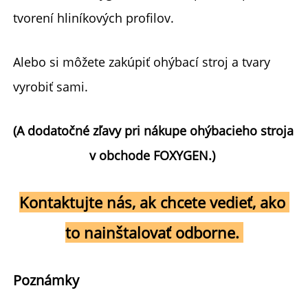
tvorení hliníkových profilov. 
Alebo si môžete zakúpiť ohýbací stroj a tvary 
vyrobiť sami. 
(A 
dodatočné zľavy pri nákupe ohýbacieho stroja 
v obchode FOXYGEN.) 
Kontaktujte nás, ak chcete vedieť, ako 
to nainštalovať odborne. 
Poznámky 