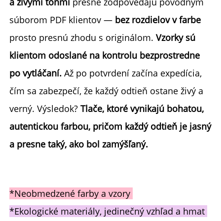
a živými tónmi 
presne zodpovedajú pôvodným 
súborom PDF klientov — 
bez rozdielov v farbe 
prosto presnú zhodu s originálom. 
Vzorky sú 
klientom odoslané na kontrolu bezprostredne 
po vytláčaní. 
Až po potvrdení začína expedícia, 
čím sa zabezpečí, že každý odtieň ostane živý a 
verný. Výsledok? 
Tlače, ktoré vynikajú bohatou, 
autentickou farbou, pričom každý odtieň je jasný 
a presne taký, ako bol zamýšľaný. 
*Neobmedzené farby a vzory 
*Ekologické materiály, jedinečný vzhľad a hmat 