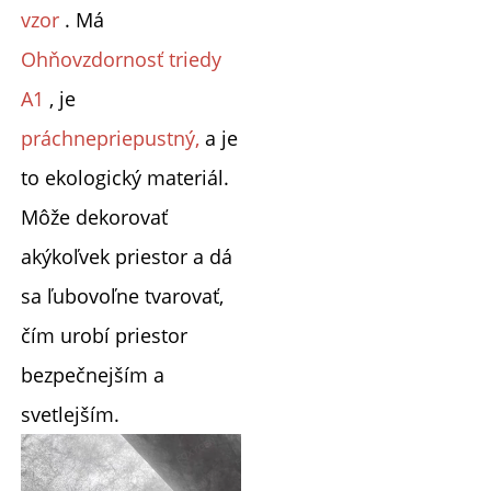
vzor 
. Má 
Ohňovzdornosť triedy 
A1 
, je 
práchnepriepustný, 
a je 
to ekologický materiál. 
Môže dekorovať 
akýkoľvek priestor a dá 
sa ľubovoľne tvarovať, 
čím urobí priestor 
bezpečnejším a 
svetlejším. 