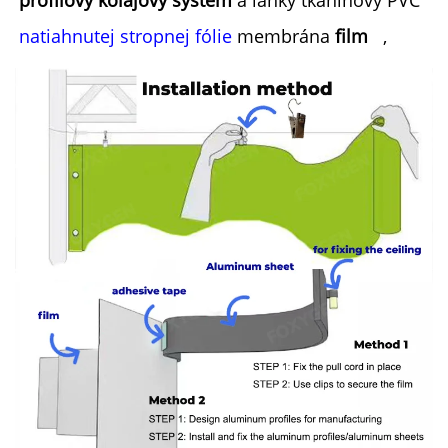
profilový koľajový systém 
a ľahký tkaninový PVC 
natiahnutej stropnej fólie 
membrána 
film   
,