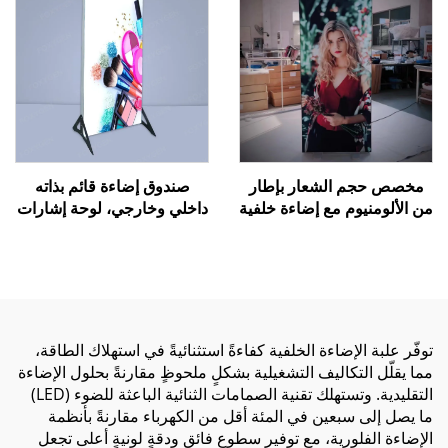
مخصص حجم الشعار بإطار
صندوق إضاءة قائم بذاته
من الألومنيوم مع إضاءة خلفية
داخلي وخارجي، لوحة إشارات
ليد، عرض دعائي، خلفية من
لمتجر مستحضرات تجميل أو
القماش للعروض التجارية،
مطعم أو قائمة بيرة، صندوق
لوحة خلفية مضاءة بـ LED،
إعلاني مضاء بـ LED مع إطار
صندوق إضاءة Seg مضيء من
من الألومنيوم
الخلف
توفّر علبة الإضاءة الخلفية كفاءةً استثنائيةً في استهلاك الطاقة،
مما يقلّل التكاليف التشغيلية بشكلٍ ملحوظٍ مقارنةً بحلول الإضاءة
التقليدية. وتستهلك تقنية الصمامات الثنائية الباعثة للضوء (LED)
ما يصل إلى سبعين في المئة أقل من الكهرباء مقارنةً بأنظمة
الإضاءة الفلورية، مع توفير سطوعٍ فائقٍ ودقةٍ لونيةٍ أعلى تجعل