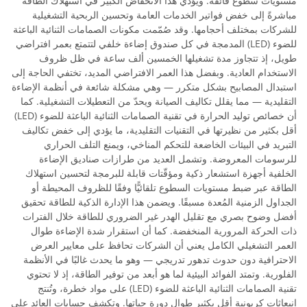
مستويات سطوع فائقة. ويؤدي هذا الانخفاض الكبير في استهلاك الطاقة
مباشرةً إلى خفض فواتير الخدمات العامة وتحسين الربحية التشغيلية
للشركات بمختلف أحجامها. وقد صُمّمت مكونات الصمامات الثنائية الباعثة
للضوء (LED) المدمجة في كل صندوق إضاءة خلفي لتتمتع بعمر افتراضي
طويل، إذ تتجاوز مدة تشغيلها الخمسين ألف ساعة في ظل ظروف
الاستخدام العادية. وبفضل هذا العمر الافتراضي المديد، تختفي الحاجة إلى
استبدال المصابيح بشكل متكرر — وهي مشكلة شائعة في أنظمة الإضاءة
التقليدية — مما يقلل تكاليف الصيانة ويحدّ من التعطيلات التشغيلية. كما
أن خصائص توليد الحرارة في تقنية الصمامات الثنائية الباعثة للضوء (LED)
أقل بكثير من نظيرتها في التقنيات التقليدية، ما يؤدي إلى خفض تكاليف
التبريد في البيئات الخاضعة للتحكم المناخي، ويمنع التلف الحراري
للرسومات المعروضة. وتشمل العديد من طرازات صناديق الإضاءة
الخلفية أجهزة استشعار ذكية ومؤقّتات قابلة للبرمجة لتحسين استهلاك
الطاقة عبر ضبط مستويات السطوع تلقائيًّا وفقًا للظروف المحيطة أو
الجداول الزمنية المُعدة مسبقًا. ويضمن هذا الإدارة الذكية للطاقة تحقيق
أفضل وضوح بصري مع تقليل الهدر غير الضروري للطاقة خلال الفترات
ذات الحركة المرورية المنخفضة. كما أن استقرار شدة الإضاءة طوال
العمر التشغيلي الكامل يعني أن الشركات تحافظ على معايير العرض
الاحترافية دون حدوث تدهور تدريجي — وهو ما يحدث غالبًا في الأنظمة
الفلورية. وتمتد الفوائد البيئية لما هو أبعد من توفير الطاقة، إذ لا تحتوي
تقنية الصمامات الثنائية الباعثة للضوء (LED) على مواد خطرة، وتُنتج
انبعاثات كربونية أقل بكثير طوال دورة حياتها. وتكشف حسابات العائد على