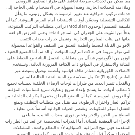
مما يمكّن من تحديثات سريعة تحافظ على طراز المحتوى الترويجي
وملاءمته للحملات الجارية. وهذه السهولة في الاستخدام تلغي الحاجة إلى
خدمات تركيب احترافية عند تغيير الرسومات بشكل روتيني، ما يقلّل
التكاليف التشغيلية ويحسّن أوقات الاستجابة أمام الفرص السوقية. كما أن
فلسفة التصميم الوحدوي (Modular) تراعي متطلبات التركيب المتنوعة،
بدءاً من التثبيت على الجدران في المتاجر retail وحتى العروض الواقفة
بذاتها في بيئات المعارض التجارية. وتشمل خيارات معدات التثبيت
الأقواس القابلة للضبط وأنظمة التعليق من السقف والقواعد المحمولة
التي توفر مرونةً في حالات التركيب المؤقت أو الدائم. أما التصنيع الخفيف
الوزن من الألومنيوم فيقلّل من متطلبات التحميل البنائية مع الحفاظ على
المتانة والاستقرار في المواقع ذات الكثافة المرورية العالية. وتستخدم
الاتصالات الكهربائية مصادر طاقة قياسية وأنظمة توصيل بسيطة عبر
القابض (Plug-in) تتكامل بسلاسة مع البنية التحتية الحالية للمباني.
وبالفعل، تتميز العديد من طرازات لوحات الإضاءة الخلفية بعمليات تجميع
لا تتطلب أدوات، ما يسمح بإعداد سريع وتفكيك سريع للمناسبات المؤقتة
أو العروض الموسمية. كما أن التصنيع المغلق يحمي المكونات الداخلية من
تراكم الغبار واختراق الرطوبة، مما يقلل من متطلبات التنظيف ويمنع
الفشل المبكر للمكونات. وتقتصر الصيانة الوقائية أساساً على تنظيف
السطح بين الحين والآخر وفحص دوري لمعدات التثبيت، ما يلغي
الإجراءات المعقدة للصيانة. أما القدرات التشخيصية عن بُعد في الطرازات
المتقدمة فهي تتيح المراقبة الاستباقية لأداء النظام وكشف المشكلات
المحتملة مبكراً قبل أن تؤثر على جودة العرض. كما يضمن التصميم