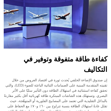
كفاءة طاقة متفوقة وتوفير في
التكاليف
إن صندوق الإضاءة الخلفي يُحدث ثورة في اقتصاد العروض من خلال
تقنيته المتقدمة المبنية على الصمامات الثنائية الباعثة للضوء (LED)، والتي
تحقق كفاءة استثنائية في استهلاك الطاقة دون التأثير سلبًا على الأثر
البصري. وتستهلك هذه الشاشات المبتكرة طاقة كهربائية أقل بكثير مقارنةً
بالبدائل التقليدية التي تعتمد على المصابيح الفلورية أو المتوهّجة، حيث
تقلل عادةً استهلاك الطاقة بنسبة تتراوح بين ٦٠٪ و٧٠٪ مع الحفاظ على