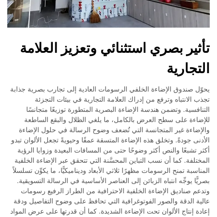
تأثير بصري استثنائي وتعزيز العلامة
التجارية
يحوّل صندوق الإضاءة الخلفي الرسومات العادية إلى تجارب بصرية جذابة
تجذب الانتباه وترفع من إدراك العلامة التجارية في بيئات التجزئة
التنافسية. وتضمن هندسة الإضاءة البصرية المتطورة توزيعًا متجانسًا
للإضاءة على سطح العرض بالكامل، ما يلغي الظلال والبقع الساطعة
والإضاءة غير المتجانسة التي تُضعف وضوح الرسالة في حلول الإضاءة
الأدنى جودةً. وتخلق هذه الإضاءة المتسقة عمقًا وحيويةً تجعل الألوان تبدو
أكثر تشبعًا والنص أكثر وضوحًا حتى من المسافات البعيدة وزوايا الرؤية
المختلفة. كما أن نسب التباين المحسَّنة التي تتحقق عبر الإضاءة الخلفية
المناسبة تمنح الرسومات مظهرًا ثلاثي الأبعاد وديناميكيًّا، ما يكوِّن تسلسلاً
بصريًّا يوجِّه انتباه الزبائن إلى العناصر الأساسية في الرسالة التسويقية.
وتدعم صناديق الإضاءة الخلفية الاحترافية من الطراز الرفيع رسومات
عالية الدقة والصور الفوتوغرافية التي تحافظ على وضوح التفاصيل ودقة
إعادة إنتاج الألوان تحت الإضاءة الشديدة. كما أن قدرتها على عرض المواد