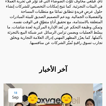
تامٍّ، فيلغي مخاوف تلوّث الضوضاء التي قد تؤثر في تجربة العملاء
في البيئات التجزئية. كما تتيح إمكانات التخصيص للشركات إنشاء
حلول عرضٍ فريدةٍ تتطابق تمامًا مع متطلبات المساحة
والتفضيلات الجمالية. ويدعم التصميم الصديق للبيئة المبادرات
المتعلقة بالاستدامة، مع تحقيق أداءٍ متفوِّقٍ في الوقت نفسه.
وتمكن وظيفة التحكم عن بُعد الإدارة المركزية لعدة شاشات، ما
يبسّط العمليات ويضمن تزامن الرسائل عبر شبكة البيع بالتجزئة
بأكملها. كما يعزّز المظهر المهني إدراك العلامة التجارية ويخلق
تجارب تسوق راقيةٍ تُميِّز الشركات عن منافسيها.
آخر الأخبار
18
Sep