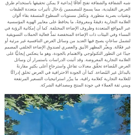
شبه الشفافة والشفافة تفتح آفاقًا إبداعية لا يمكن تحقيقها باستخدام طرق
العرض التقليدية، مما يسمح للمصممين بإدخال تأثيرات متعددة الطبقات
وتقنيات بصرية متطورة. وتكفل مستويات السطوع المتسقة بقاء ألوان
العلامة التجارية دقيقةً ومعروفةً، ما يحافظ على معايير الهوية المؤسسية
عبر المواقع المتعددة وظروف الإضاءة المختلفة. كما أن إمكانية الرؤية في
المساء وفي البيئات ذات الإضاءة المنخفضة تمدُّ فعالية الحملات التسويقية
لتشمل ساعاتٍ يصبح فيها العديد من وسائل العرض التنافسية غير مرئية أو
غير فعّالة. ويعبِّر المظهر الأنيق والعصري لصندوق الإضاءة الخلفي المصمم
جيدًا عن التطور التكنولوجي والاهتمام بالجودة، وهو ما ينعكس إيجابيًّا على
العلامة التجارية المعروضة. وقد أثبتت الدراسات باستمرار أن وسائل
العرض المُضاءة تحقِّق معدلات تفاعلٍ واسترجاعٍ أعلى بكثيرٍ مقارنةً
بالبدائل غير المُضاءة. كما أن الجودة الاحترافية في العرض تخلق إدراكًا
للعلامة التجارية كعلامة راقية، ما يبرِّر استراتيجيات التسعير المرتفعة
ويبني ثقة العملاء في جودة المنتج ومصداقية الشركة.