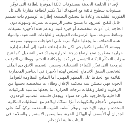
الإضاءة الخلفية الحديثة بمصفوفات LED الموفرة للطاقة التي توفّر
مستويات سطوع فائقة مع استهلاك أقلّ بكثير للطاقة مقارنةً بالبدائل
الفلورية التقليدية. وعادةً ما تتضمّن التصنيعة إطارات ألومنيوم ذات تصميم
قابل للفتح السريع، ما يسمح بتغيير الرسومات بسرعة وسهولة دون
الحاجة إلى أدوات متخصصة أو خبرة فنية. وتدعم هذه الأجهزة تنسيقات
وسائط متنوعة، منها الرسومات الفينيلية، والطباعات القماشية، والمواد
شبه الشفافة، ما يجعلها حلولًا مرنة تلبي احتياجات تسويقية متنوعة.
ويستند الأساس التكنولوجي لكل علبة إضاءة خلفية إلى أنظمة إدارة
حرارية متطورة تمنع ارتفاع درجة الحرارة وتمدّد عمر التشغيل. كما تتيح
ميزات التحكّم الذكية التشغيل عن بُعد، وإمكانية التعتيم، ووظائف التوقيت
البرمجية التي تعزّز الكفاءة التشغيلية. ويضمن التصميم الأنيق ذي الملف
الشخصي الضيق الاندماج السلس لهذه الأجهزة في العناصر المعمارية
القائمة مع الحفاظ على المظهر المهني. أما النماذج المقاومة للعوامل
الجوية فهي تتضمّن بنية محكمة الإغلاق وطلاءات متخصصة تحميها من
الرطوبة والغبار وتقلبات درجات الحرارة، ما يجعلها مناسبة للتركيبات
الداخلية والخارجية على حد سواء. ويجعل فلسفة التصميم الوحدوي
تخصيص الأحجام والتكوينات أمرًا ممكنًا، ليتلاءم مع المتطلبات المكانية
المحددة والرؤية الإبداعية. وتوفّر أنظمة التثبيت المتقدمة تركيبًا آمنًا على
الجدران أو الأسقف أو الهياكل الحرة، مما يضمن الاستقرار والسلامة في
البيئات عالية الازدحام.