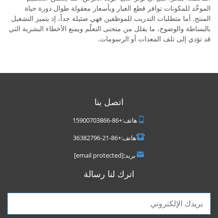
الموحَّد للمكونات توافر قطع الغيار وبأسعار معقولة طوال دورة حياة
المنتج. أما متطلبات التدريب للموظفين فهي ضئيلة جداً، إذ يتميز التشغيل
بالبساطة والوضوح، ما يقلل من منحنى التعلّم ويمنع الأخطاء البشرية التي
قد تؤدي إلى تلف المعدات أو الرسومات.
اتصل بنا
هاتف:
+86-15900703866
هاتف:
+86-21-36382796
بريد:
[email protected]
اترك لنا رسالة