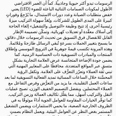
الرسومات تبدو أكثر حيويةً وجاذبيةً. كما أن العمر الافتراضي
الأطول لمكونات الصمامات الثنائية الباعثة للضوء (LED) يعني
خفض متطلبات الصيانة وعدد دورات الاستبدال، ما يُرْجِعُ وفوراتٍ
كبيرةً على المدى الطويل للشركات. ويُعَدُّ سهولة التركيب ميزةً
رئيسيةً أخرى، إذ تتيح وظيفة «التوصيل والتشغيل» إلغاء الحاجة
إلى أسلاك معقَّدة أو تعديلات كهربائية. وتمكّن تصميمة الإطار
القابل للانفصال فرق التسويق من تحديث الرسومات خلال دقائق،
ما يسمح بتغيير الحملات بسرعةٍ تُبقي الرسائل طازجةً ومُلائمةً.
وهذه المرونة تكتسب قيمةً جوهريةً في الترويج الموسمي وإطلاق
المنتجات والمبادرات التسويقية ذات الحساسية الزمنية. كما
يضمن جودة الإضاءة المتجانسة عرض العلامة التجارية بشكلٍ
متسقٍ عبر المواقع المتعددة، محافظًا على المعايير المهنية التي
تبني ثقة العملاء وتعزّز التعرُّف على العلامة. وتكفل الرؤية
المحسَّنة خلال الساعات المسائية تمديد الفعالية التسويقية لما بعد
ساعات العمل التقليدية، ما يزيد من التعرُّض وفرص التفاعل مع
العملاء المحتملين. وبفضل التصميم الخفيف الوزن، تصبح عمليات
النقل والتركيب أسهل، مما يقلّل تكاليف العمالة وزمن التركيب.
كما توفّر الخيارات المقاومة للعوامل الجوية أداءً موثوقًا به في
الظروف الخارجية الصعبة، ما يحمي الاستثمارات ويضمن التشغيل
المستمر بغض النظر عن العوامل البيئية. ويعمل النظام بصمتٍ