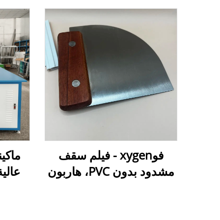
فوxygen - فيلم سقف
ماكين
مشدود بدون PVC، هاربون
عالي
بارد، ملحقات تركيب،
PVC ا
مسطرة، أدوات تركيب،
مسطرة