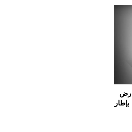
ارض
التجارية، إعلانات LED بإطار
طار،
صندوق إضاءة داخلي LED،
 من