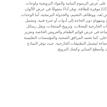
رته على عرض الرسوم البيانية والمواد الترويجية ولوحات
القوائم أو المحتوى المعلوماتي بوضوحٍ استثنائيٍّ وحيويةٍ فائقة. كما تتضمَّن هذه العروض وحدات صمامات ثنائية باعثة للضوء (LED) موفرة للطاقة، توفر أداءً متفوقًا في عرض الألوان
عن بُعد، ووظائف التعتيم، والجدولة البرمجية. أما الوحدات
السريع (Snap-frame)، مما يسهِّل تغيير المحتوى بسرعةٍ وسهولةٍ دون الحاجة إلى أدوات أو خبرة فنية. وتشمل
 الخارجية للمحلات، وترويج المنتجات، ونقل رسائل
لإضاءة في عرض قوائم الطعام والعروض الخاصة وتعزيز
اخلي. كما تعتمد المرافق الصحية والمؤسسات التعليمية
اءة ليشمل التطبيقات الخارجية، حيث توفر النماذج
لات وأسطح المباني وكشك الترويج.