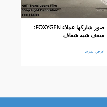
صور شاركها عملاء FOXYGEN:
الم
سقف شبه شفاف
عرض ا
عرض المزيد