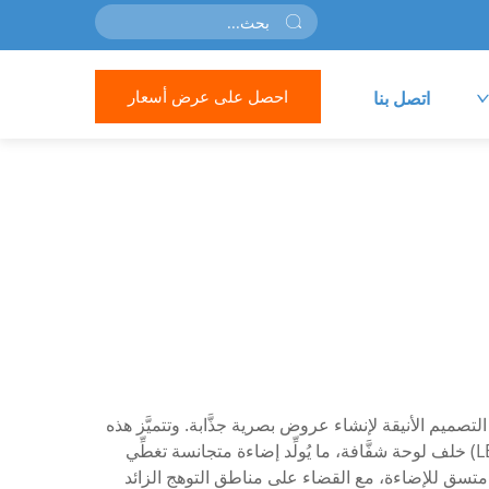
احصل على عرض أسعار
اتصل بنا
انيًّا مُضيئًا متطوِّرًا يجمع بين أحدث تقنيات الصمامات الثنائية الباعثة للضوء (LED) وجماليات التصميم الأنيقة لإنشاء عروض بصرية جذَّابة. وتتميَّز هذه
المنظومة الإعلانية المبتكرة بهيكلها فائق النحافة الذي يستوعب عناصر إضاءة قوية من الصمامات الثنائية الباعثة للضوء (LED) خلف لوحة شفَّافة، ما يُولِّد إضاءة متجانسة تغطِّي
سقٍ للإضاءة، مع القضاء على مناطق التوهج الزائد