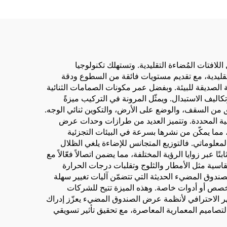
لافتات المُضاءة التقليدية. وتستهلك تكنولوجيا
ل من الكهرباء مقارنةً بالبدائل الفلورية التقليدية، مع تقديم مستويات فائقة من السطوع ودقة
 الصديقة للبيئة. وبفضل عمر مكونات الصمامات الثنائية
أكثر من ٥٠٬٠٠٠ ساعة، ما يقلل متطلبات الصيانة وتكاليف الاستبدال. ويمثّل المرونة في التركيب ميزةً
ق من السقف، والوضع على الأرض، والتكوين ثنائي الوجه.
نية المحددة. وتتميز العديد من طرازات وحدات عرض
ت التوصيل الكهربائي المعقدة، مما يمكّن من نشرها بسرعة في البيئات التجزئية
معلوماتي. فالتوزيع المتجانس للإضاءة يلغي الظلال
بر زوايا الرؤية المختلفة، مما يضمن اتصالاً فعّالاً مع
اسية مثل الأمطار والثلوج وتقلبات درجات الحرارة
لصندوق المضيء الحديثة التي تتضمّن آليات تغيير سهلة
دون الحاجة إلى تدريب متخصص أو أدوات خاصة. وهذه الميزة تتيح للشركات
ر الاحترافي لأنظمة عرض الصندوق المضيء يعزّز إدراك
ع التصاميم المعمارية المعاصرة، مع تحقيق تأثير تسويقي