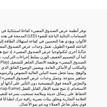
توفر أنظمة عرض الصندوق المضيء كفاءةً استثنائيةً في استه
الألوان. ويؤدي هذا التحسين في كفاءة استهلاك الطاقة إل
جذّابةً أخرى لتكنولوجيا عرض الصندوق المضيء. إذ تتيح 
كما أن التصميم الخفيف الوزن يبسّط إجراءات التركيب، 
والمكاتب أو الأماكن العامة. ويضمن الوضوح الفائق الذي 
والوهج، بينما تجعل نسبة التباين العالية النصوص والرسوما
جماهير متنوعة. وتتميّز وحدات عرض الصندوق المضيء الخا
والتعرّض لأشعة فوق البنفسجية دون التأثير على أدائها أو
الحفاظ على رسائل حديثة وملائمة تستجيب بسرعة للتغيرا
العلامة التجارية ويخلق بيئات بصرية راقية تترك انطباعًا ق
قوي يحفّز تفاعل العملاء ويدعم نمو الأعمال.