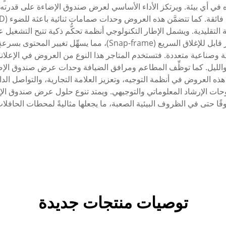
 الانتباه في أي بيئة. ويرتكز الأداء الأساسي لعرض صندوق الإضاءة على قد
ية التقليدية. ويشمل الإطار التكنولوجي أنظمة تحكُّم ذكية تتيح التشغيل 
الحديثة لعرض صندوق الإضاءة فهي مزوَّدة بآليات إطار قابل للإغلاق 
صناعية متعددة. فتستخدم المتاجر هذا النوع من العروض في الإعلانات
ليوم والليل. كما توظِّف المطاعم ومرافق الضيافة وحدات عرض صندوق ا
هذه العروض في أنظمة التوجيه، وتعزيز العلامة التجارية، والتواصل الد
ات الإرشاد المعلوماتي والتوجيهي. ويمتد تنوع حلول عرض صندوق الإض
ثوقًا حتى في الظروف البيئية الصعبة، ما يجعلها مثاليةً لمحطات الحاف
توصيات منتجات جديدة