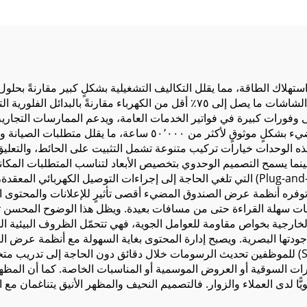
القماش المضيء
لاك الطاقة، مما يقلل التكاليف التشغيلية بشكلٍ كبير مقارنةً بحلول ال
الصمامات الثنائية الباعثة للضوء (LED) المدمجة في هذه الشاشات ما يصل إلى ٧٥٪ أق
ى وفورات كبيرة في فواتير الخدمات العامة، ويدعم الممارسات التجارية
الباعثة للضوء الطويل، تعمل وحدات عرض الصندوق المضيء بشكلٍ موثوقٍ ل
هذه الوحدات خيارات تركيب متنوعة تشمل التثبيت على الحائط، والتعلي
بينما يسمح التصميم الوحدوي بتخصيص الأبعاد لتناسب المتطلبات المكا
الصندوق المضيء بوظيفة الاتصال الجاهز للتشغيل (Plug-and-Play) التي تلغي الحاجة إلى إجراءا
توفره أنظمة عرض الصندوق المضيء أقصى تأثيرٍ للإعلانات والمحتوى ال
ت سهلة القراءة حتى من مسافات بعيدة. ويظل هذا الوضوح المحسن ثابتًا ع
رجية بخواص مقاومة للعوامل الجوية، فهي تتحمّل الظروف البيئية الق
 جودتها البصرية. ويصبح إدارة المحتوى بغاية السهولة مع أنظمة عرض ا
الاستخدام. إذ تتيح تقنية الإطار القابل للقفل (Snap-frame) للموظفين تحديث الرسومات خلال دقائق 
ت السوقية أو العروض الموسمية أو المناسبات الخاصة. كما أن المظه
ويًّا لدى العملاء والزوار. فالتصميم النحيف والمظهر الأنيق يتناغمان م