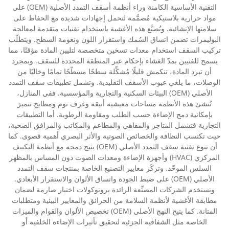
التقنية الأساسية الكامنة وراء أنظمة أسقف التمدد الأصلية (OEM) على
مواد حرارية بلاستيكية مُصمَّمة لتحمل إجهادات شديدة مع الحفاظ على
سلامتها الإنشائية. وتُصنَّع هذه الأغشية باستخدام تقنيات متقدمة لمعالجة
البوليمرات تضمن اتساق السُمك واستقرار اللون ونعومة السطح. ويتطلّب
تركيب السقف استخدام معدات تسخين متخصصة لتليين المادة مؤقتًا، مما
يسمح للفنيين بمدّ الغشاء بإحكام عبر المنطقة المحددة للسقف. وبمجرد
أن تبرد المادة، تنكمش قليلًا مُشكِّلة سطحًا مسطّحًا تمامًا وخاليًا من
الوصلات، ما يلغي عيوب الأسقف التقليدية. وتشمل تطبيقات سقف التمدد
الأصلي (OEM) البيئات السكنية والتجارية والمؤسسية. ففي المنازل،
تُنشئ هذه الأنظمة مساحات معيشية أنيقة وغرف نوم ومطابخ تتميز
بإمكانية دمج الإضاءة حسب الطلب ومقاومة الرطوبة. أما التطبيقات
التجارية فتشمل المتاجر والمقاهي والمطاعم والمكاتب والمرافق الصحية،
حيث تكتسب النظافة والخصائص الصوتية والأثر البصري أهمية قصوى. كما
أن تنوع تقنية سقف التمدد الأصلي (OEM) يتيح دمجه مع أنظمة التكييف
المركزي (HVAC) وأجهزة الإضاءة ومعدات الصوت دون المساس بالمظهر
السلس الموحّد. وتركّز معايير التصنيع الخاصة بمنتجات سقف التمدد
الأصلي (OEM) على ضبط الجودة واتساق الألوان والاستقرار الأبعادي.
وتستخدم الشركات المصنِّعة الرائدة بروتوكولات اختبار صارمة لضمان
مطابقة الأغشية لأنظمة السلامة من الحرائق والمعايير البيئية ومتطلبات
المتانة. كما يتيح النهج الأصلي (OEM) تخصيص الألوان والقوام والميزات
الخاصة مثل الشفافية الجزئية لتحقيق تأثيرات الإضاءة الخلفية أو