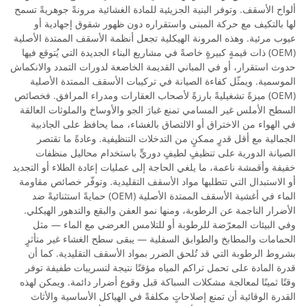
ألواح الأسقف. وتوفر البنية الجزيئية للمادة الغشائية مرونةً جوهريةً تسمح
لها بالتكيف مع حركة المبنى واستقراره دون ظهور شقوق إجهادية أو
عيوب مرئية. وهذه المرونة الهيكلية تجعل أنظمة الأسقف الممتدة الأصلية
(OEM) ذات قيمةٍ كبيرةٍ خاصةً في مشاريع البناء الجديدة التي يُتوقع فيها
حدوث استقرار، أو في المباني القديمة الخاضعة لدورات التمدد والانكماش
الموسمية. ويمثّل كفاءة الصيانة في تركيبات الأسقف الممتدة الأصلية
(OEM) ميزةً تشغيليةً بارزةً لأصحاب العقارات ومدراء المرافق. فخصائص
السطح الأملس غير المسامي تمنع غبارَ الجو والأوساخ والملوثات العالقة
في الهواء من الاختراق أو الالتصاق بالغشاء، مما يحافظ على الجاذبية
الجمالية مع أقل قدرٍ ممكنٍ من التدخلات التنظيفية. وعادةً ما تقتصر
الصيانة الدورية على تنظيفٍ لطيفٍ دوريٍّ باستخدام محاليل منظفات
خفيفة وأقمشة ناعمة، ما يلغي الحاجة إلى عمليات إعادة الطلاء أو التجديد
أو الاستبدال التي تتطلبها مواد الأسقف التقليدية. وتوفّر خصائص مقاومة
الماء في أغشية الأسقف الممتدة الأصلية (OEM) حمايةً استثنائيةً ضد
الأضرار الناجمة عن الرطوبة، ومنها نمو العفن والبقع والتدهور الهيكلي.
وفي البيئات المعرّضة للرطوبة أو للتلامس العرضي مع الماء — مثل
الحمامات والمطابخ والطوابق السفلية — يبقى سطح الغشاء غير متأثرٍ
بشروط الرطوبة التي قد تُلحق الضرر بمواد الأسقف التقليدية. كما أن
قدرة المادة على تحمل تراكم المياه مؤقتًا نتيجة لتسريبات طفيفة توفر
وقتًا ثمينًا لمعالجة مشكلات السباكة قبل وقوع أضرار دائمة. ويمكن لهذه
القدرة الوقائية أن تمنع إصلاحاتٍ مكلفةً في الهياكل الأساسية والأثاث