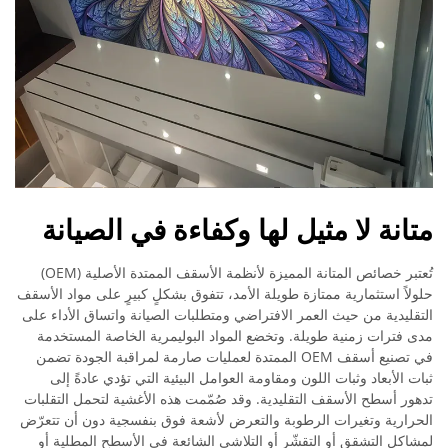
متانة لا مثيل لها وكفاءة في الصيانة
تُعتبر خصائص المتانة المميزة لأنظمة الأسقف الممتدة الأصلية (OEM)
حلولاً استثمارية ممتازة طويلة الأمد، تتفوق بشكلٍ كبيرٍ على مواد الأسقف
التقليدية من حيث العمر الافتراضي ومتطلبات الصيانة واتساق الأداء على
مدى فترات زمنية طويلة. وتخضع المواد البوليمرية الخاصة المستخدمة
في تصنيع أسقف OEM الممتدة لعمليات صارمة لمراقبة الجودة تضمن
ثبات الأبعاد وثبات اللون ومقاومة العوامل البيئية التي تؤدي عادةً إلى
تدهور أسطح الأسقف التقليدية. وقد صُمّمت هذه الأغشية لتحمل التقلبات
الحرارية وتغيرات الرطوبة والتعرض لأشعة فوق بنفسجية دون أن تتعرّض
لمشاكل التشقق أو التقشّر أو التلاشي الشائعة في الأسطح المطلية أو