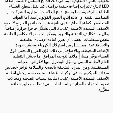
تحقيقها بالمواد التقليدية، بما في ذلك الدمج السلس لأنظمة إضاءة
LED لإنتاج تأثيرات إضاءة خلفية درامية. كما يقبل سطح الغشاء
الطباعة الرقمية، مما يسمح بدمج العلامات التجارية للشركات أو
التصاميم الفنية أو إعادة إنتاج الصور الفوتوغرافية. أما الفوائد
المتعلقة بالكفاءة الطاقية فهي ناتجة عن الخصائص العازلة لأنظمة
الأسقف الممتدة الأصلية (OEM)، التي تشكّل حاجزاً حرارياً إضافياً
يقلل من تكاليف التدفئة والتبريد. ويمكن لخواص الانعكاس الخاصة
ببعض تشطيبات الغشاء أن تعزز كفاءة الإضاءة الطبيعية
والاصطناعية، مما يقلل من استهلاك الكهرباء ويحسّن جودة
الإضاءة المحيطة. وبالإضافة إلى ذلك، فإن الفراغ المخفي فوق
الغشاء يوفّر مساراً ملائماً لتوجيه المرافق، ما يحسّن التنظيم
العام لأنظمة المبنى ويسهّل الوصول إليها لأغراض الصيانة
المستقبلية. ومن المزايا المتعلقة بالصحة والسلامة توافر خصائص
مضادة للميكروبات في تركيبات غشاء متخصصة، ما يجعل أنظمة
الأسقف الممتدة الأصلية (OEM) مثالية للبيئات الصحية ومجالات
تقديم الخدمات الغذائية والمساحات التي تتطلب معايير نظافة
معزَّزة.