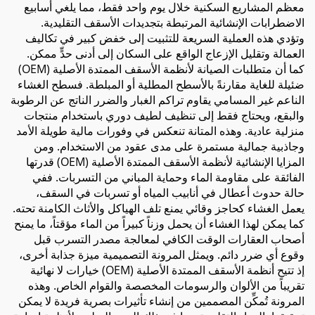
معظم المشاريع السكنية خلال يوم واحد فقط، مما يلغي أسابيع
الاضطرابات الإنشائية المرتبطة بتجديدات الأسقف التقليدية.
وتؤدي هذه العملية السريعة للتثبيت إلى خفض كبير في تكاليف
العمالة وتقليل الإزعاج الواقع على السكان إلى أدنى حدٍّ ممكن.
كما أن متطلبات الصيانة لأنظمة الأسقف الممتدة الأصلية (OEM)
ضئيلة للغاية مقارنةً بالأسطح المطلية أو المبلطة. فسطح الغشاء
الناعم غير المسامي يقاوم تراكم الغبار والضرر الناتج عن الرطوبة
والبقع، ويحتاج فقط إلى تنظيف لطيف دوري باستخدام منتجات
منزلية عادية. وهذه المتانة تنعكس في وفورات مالية طويلة الأمد
وجاذبية جمالية مستمرة على مدى عقود من الاستخدام. ومن
المزايا الإنشائية لأنظمة الأسقف الممتدة الأصلية (OEM) قدرتها
الفائقة على مقاومة الماء وحماية المباني من التسربات. ففي
حالة حدوث أعطال في أنابيب المياه أو تسربات في السقف،
يعمل الغشاء كحاجز وقائي يمنع تلف الهياكل والأثاث الكامنة تحته.
كما يمكن لهذا الغشاء أن يحمل وزناً كبيراً من الماء مؤقتاً، ما يمنح
أصحاب العقارات الوقت الكافي لمعالجة مصدر التسرب قبل
وقوع أي ضرر دائم. ويمثل المرونة التصميمية ميزة جذابة أخرى،
إذ تتيح أنظمة الأسقف الممتدة الأصلية (OEM) خيارات لا نهائية
تقريباً من الألوان والرسومات المخصصة والقوام الخاص. وهذه
المرونة تُمكِّن المصممين من إنشاء تأثيرات بصرية فريدة لا يمكن