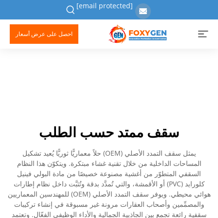
[email protected]
احصل على عرض أسعار
سقف ممتد حسب الطلب
يمثل سقف التمدد الأصلي (OEM) حلاً معماريًّا ثوريًّا يُعيد تشكيل
المساحات الداخلية من خلال تقنية غشاء مبتكرة. ويتكوّن هذا النظام
السقفي المتطوّر من أغشية مصنوعة خصيصًا من مادة البولي فينيل
كلورايد (PVC) أو الأقمشة، والتي تُمدَّد بدقة وتُثبَّت داخل نظام إطارات
هوائي محيطي. ويوفر سقف التمدد الأصلي (OEM) للمهندسين المعماريين
والمصمِّمين وأصحاب العقارات مرونة غير مسبوقة في إنشاء تركيبات
سقفية رائعة تجمع بين الجاذبية الجمالية والأداء الوظيفي الفعّال. وتعتمد