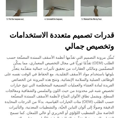
قدرات تصميم متعددة الاستخدامات
وتخصيص جمالي
تُمثِّل مرونة التصميم التي تقدِّمها أنظمة الأسقف الممتدة المصنَّعة حسب
الطلب (OEM) تقدُّمًا ثوريًّا في مجال التخصيص المعماري، مما يمكِّن
المصمِّمين ومالكي العقارات من تحقيق تأثيرات جمالية متقدِّمة يتعذَّر
بلوغها باستخدام مواد الأسقف التقليدية، مع الحفاظ في الوقت نفسه على
الوظائف العملية والسلامة الإنشائية. وتنتج هذه المرونة عن الخصائص
الفريدة لمادة الغشاء والعمليات التصنيعية المتخصِّصة التي تتيح خيارات
تخصيصٍ شبه غير محدودة من حيث اللون والملمس والشفافية ومعالجات
السطح. ويشمل نطاق الألوان المتاح لأنظمة الأسقف الممتدة المصنَّعة
حسب الطلب (OEM) مئات الخيارات القياسية، بدءًا من الدرجات المحايدة
الدقيقة وصولًا إلى ألوان التباين الحيَّة، والتشطيبات المعدنية، والتأثيرات
الخاصة مثل التشطيب اللؤلؤي أو الحريري أو عالي اللمعان. كما تسمح