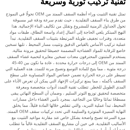
تقنية تركيب ثورية وسريعة
تمثل تقنية التثبيت وراء أنظمة السقف الممتد من OEM تحولًا في النموذج
من طرق بناء السقف التقليدية ، حيث تقدم سرعة ودقة غير مسبوقة
تحول الجداول الزمنية للمشروع وتقلل من تكاليف البناء الإجمالية. هذا
النهج المبتكر يلغي الحاجة إلى أعمال إعداد واسعة النطاق، طبقات مواد
متعددة، وفترات تجفيف طويلة المرتبطة بتثبيتات السقف التقليدية. تبدأ
عملية تركيب الأساس بالقياس الدقيق وتثبيت مسار المحيط ، تليها تسخين
خاضع للرقابة للمواد الغشاءية المصممة خصيصًا لتحقيق مرونة مثالية.
يستخدم المثبتون المحترفون معدات تسخين معايرة لتحمية غشاء السقف
الممتد من OEM إلى درجات حرارة محددة ، عادة ما تكون بين 40-45
درجة مئوية ، مما يتيح للمادة التوسع وتصبح مرنة للتمدد. هذه العملية التي
تسيطر على درجة الحرارة تضمن خصائص المواد المتساوية على سطح
السقف بأكمله ، مما يمنع تركيزات الإجهاد التي يمكن أن تعرض الأداء على
المدى الطويل للخطر. تتطلب تقنية التمدد أدوات متخصصة ومعرفة
متخصصة لتحقيق توزيع التوتر السليم ، وضمان أن السطح النهائي يبقى
مسطحًا تمامًا وخاليًا من التجاعيد. بمجرد تأمين الغشاء داخل مسارات
المحيط، تبدأ عملية التبريد، والتي تتقلص خلالها المادة قليلاً، مما يخلق
النهاية المميزة المتوترة والسليمة التي تحدد تركيبات سقف OEM الممتد.
ميزة السرعة تصبح واضحة بشكل خاص عند مقارنة مواعيد التثبيت مع
الأساليب التقليدية. في حين أن مشاريع السقف التقليدية غالباً ما تتطلب
عدة أيام أو أسابيع تتضمن إطارًا وتثبيت جدار جرايف، وتطبيق مركب