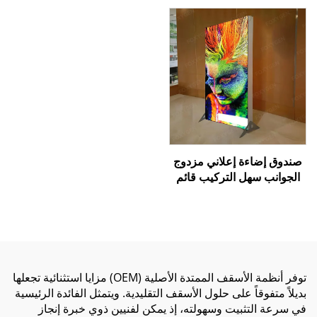
Shears) لتزيين حواف
أو الإنارة المركّزة
الأسقف الممتدة
صندوق إضاءة إعلاني مزدوج
الجوانب سهل التركيب قائم
بذاته - إطار من الألومنيوم،
صندوق إضاءة من قماش
SEG للعرض التجاري
توفر أنظمة الأسقف الممتدة الأصلية (OEM) مزايا استثنائية تجعلها
بديلاً متفوقاً على حلول الأسقف التقليدية. ويتمثل الفائدة الرئيسية
في سرعة التثبيت وسهولته، إذ يمكن لفنيين ذوي خبرة إنجاز