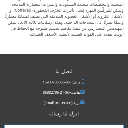
المنحنية والتخطيطات متعددة المستويات والميزات المعمارية المدمجة.
ويمكن للمُركِّبين المهرة إنشاء تأثيرات الجُرُف المُحفورة (Coffered) أو
الأشكال الكروية أو الأشكال العضوية المتدفقة التي تضيف اهتمامًا معماريًّا
وعمقًا بصريًّا إلى المساحات الداخلية. وهذه الإمكانيات ثلاثية الأبعاد تمكن
المهندسين المعماريين من تنفيذ مفاهيم تصميم طموحة مع الحفاظ في
الوقت نفسه على الفوائد العملية لأنظمة الأسقف الغشائية.
اتصل بنا
هاتف:
+86-15900703866
هاتف:
+86-21-36382796
بريد:
[email protected]
اترك لنا رسالة