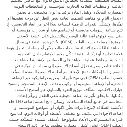
التقنيات التصنيعية المتقدِّمة بالتطابق الدقيق للألوان مع عناصر التصميم
القائمة أو متطلبات العلامة التجارية المؤسسية أو المخططات اللونية
المعمارية المحدَّدة. وتقبل المادة تركيبات ألوان مخصصة، ما يضمن
الاندماج التام مع مفاهيم التصميم العامة بغض النظر عن درجة تعقيدها أو
تميُّزها. وتشكِّل القدرات الرقمية للطباعة بعدًا آخر من أبعاد التخصيص، إذ
تتيح طباعة رسومات مخصصة أو تصاميم فنية أو شعارات مؤسسية أو
حتى نسخ فوتوغرافية عالية الوضوح والتفصيل على أغشية الأسقف
الممتدة المصنَّعة حسب الطلب (OEM). وتُفتح هذه التقنية في مجال
الطباعة آفاقًا جديدة لإنشاء بيئات ذات طابع معيَّن أو مساحات تحمل هوية
علامة تجارية أو تركيبات فنية تشكِّل محور الاهتمام داخل التصاميم
الداخلية. ويحافظ عملية الطباعة على الخصائص الإنشائية للغشاء مع
إضافة عناصر بصرية تحوِّل أسطح الأسقف إلى سمات ديناميكية في
التصميم. أما إمكانات دمج الإضاءة مع أنظمة الأسقف الممتدة المصنَّعة
حسب الطلب (OEM) فهي تتيح تأثيرات بصرية دراماتيكية عبر الإضاءة
الخلفية أو الإضاءة المحيطية أو تركيب وحدات الإضاءة المدمجة. وتسمح
خيارات الأغشية الشفَّافة بتوزيع الضوء بالتساوي عبر أسطح الأسقف
بأكملها، ما يخلق تأثيرات إضاءة محيطية تلغي الظلال وتوفِّر إضاءة
متجانسة في جميع أنحاء المساحات. ويمكن دمج أنظمة إضاءة LED خلف
الأغشية الشفَّافة لإنتاج تأثيرات تغيُّر الألوان أو المواضيع الموسمية أو
إضاءة الأجواء التي تتكيف مع مختلف الأنشطة أو أوقات اليوم. كما تتيح
قدرات التصميم ثلاثي الأبعاد لتكنولوجيا الأسقف الممتدة المصنَّعة حسب
الطلب (OEM) إنشاء أشكال معمارية معقَّدة، بما في ذلك الأسطح