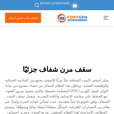
[email protected]
احصل على عرض أسعار
سقف مرن شفاف جزئيًا
تمثل أسقف التمدد الشفافة حلاً ثوريًّا للأسقف يجمع بين الجاذبية الجمالية
والوظيفية العملية. ويتكوّن هذا النظام المبتكر من غشاء مصنوع من مادة
البولي فينيل كلوريد (PVC) المصمَّمة خصيصًا، والذي يسمح بمرور الضوء
مع الحفاظ على سلامته الإنشائية وأناقته البصرية. ويعمل سقف التمدد
الشفاف وفق تكنولوجيا شدٍّ متقدمة، حيث تُسخَّن المادة المرنة وتُمدَّد عبر
نظام من المسارات الطرفية، لتشكِّل سطحًا أملسًا تمامًا ومتوهِّجًا. وتشمل
الوظائف الأساسية لهذا النظام السقفي: توزيع الضوء، وتعزيز إحساس