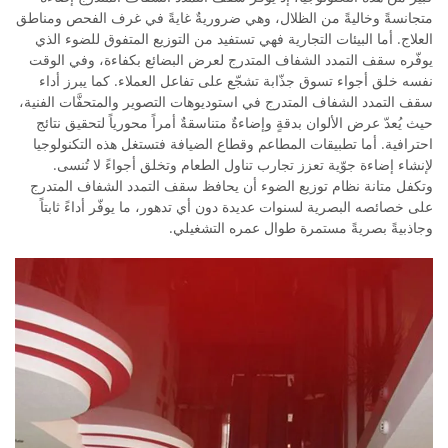
متجانسةً وخاليةً من الظلال، وهي ضروريةٌ غايةً في غرف الفحص ومناطق
العلاج. أما البيئات التجارية فهي تستفيد من التوزيع المتفوق للضوء الذي
يوفّره سقف التمدد الشفاف المتدرج لعرض البضائع بكفاءة، وفي الوقت
نفسه خلق أجواء تسوق جذّابة تشجّع على تفاعل العملاء. كما يبرز أداء
سقف التمدد الشفاف المتدرج في استوديوهات التصوير والمتحفَّات الفنية،
حيث يُعدّ عرض الألوان بدقةٍ وإضاءةٌ متناسقةٌ أمراً محورياً لتحقيق نتائج
احترافية. أما تطبيقات المطاعم وقطاع الضيافة فتستغل هذه التكنولوجيا
لإنشاء إضاءة جوّية تعزز تجارب تناول الطعام وتخلق أجواءً لا تُنسى.
وتكفل متانة نظام توزيع الضوء أن يحافظ سقف التمدد الشفاف المتدرج
على خصائصه البصرية لسنوات عديدة دون أي تدهور، ما يوفّر أداءً ثابتاً
وجاذبيةً بصريةً مستمرة طوال عمره التشغيلي.