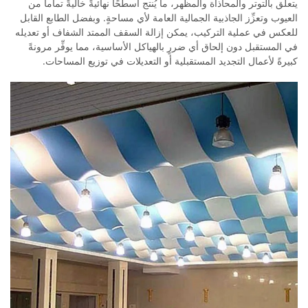
يتعلَّق بالتوتر والمحاذاة والمظهر، ما يُنتج أسطحًا نهائيةً خاليةً تماماً من
العيوب وتعزِّز الجاذبية الجمالية العامة لأي مساحةٍ. وبفضل الطابع القابل
للعكس في عملية التركيب، يمكن إزالة السقف الممتد الشفاف أو تعديله
في المستقبل دون إلحاق أي ضررٍ بالهياكل الأساسية، مما يوفِّر مرونةً
كبيرةً لأعمال التجديد المستقبلية أو التعديلات في توزيع المساحات.