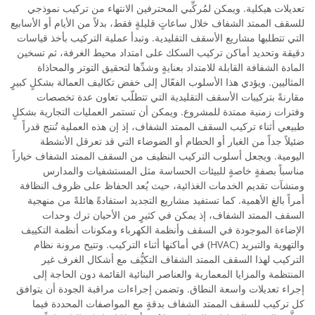
تعديلات هيكلية. ويمكن لمُركِّبي المحترفين الانتهاء من تركيب نموذجي
للسقف الممتد الشفاف خلال ساعاتٍ قليلةٍ فقط، بدلاً من الأيام أو الأسابيع
التي تتطلبها مشاريع الأسقف التقليدية. وتبدأ عملية التركيب بأخذ قياسات
دقيقة وتحديد أماكن تركيب السكك على امتداد محيط الغرفة، ثم تسخين
المادة الشفافة القابلة للامتداد بعنايةٍ وشدِّها لتحقيق التوتر والمحاذاة
المثاليين. ويؤدي هذا الأسلوب الفعّال إلى خفض تكاليف العمالة بشكلٍ كبيرٍ
مقارنةً بتركيبات الأسقف التقليدية التي تتطلّب تعاون عدة تخصصات
وفترات زمنية ممتدة للمشروع. ويمكن أن تستمر العمليات التجارية بشكلٍ
طبيعي أثناء تركيب السقف الممتد الشفاف، إذ إن هذه العملية تُنتج قدراً
ضئيلاً جداً من الغبار أو الحطام أو الضوضاء التي قد تعرقل الأنشطة
اليومية. ويجعل أسلوب التركيب النظيف من السقف الممتد الشفاف خياراً
مناسباً بصفةٍ خاصةٍ للبيئات الحساسة مثل المستشفيات والمدارس
ومنشآت تقديم الخدمات الغذائية، حيث يُعد الحفاظ على ظروف النظافة
أمراً بالغ الأهمية. كما تستفيد مشاريع التجديد استفادةً هائلةً من منهجية
السقف الممتد الشفاف، إذ يمكن في كثيرٍ من الأحيان ترك وحدات
الإضاءة الموجودة في السقف وأنظمة الكهرباء ومكونات أنظمة التكييف
والتهوية والتبريد (HVAC) في أماكنها أثناء التركيب. وتتيح مرونة نظام
التركيب لهذا السقف الممتد الشفاف التكيُّف مع أشكال الغرف غير
المنتظمة والمزايا المعمارية والعناصر البنائية القائمة دون الحاجة إلى
إجراء تعديلات واسعة النطاق. وتضمن إجراءات مراقبة الجودة أن يتوافق
كل تركيب للسقف الممتد الشفاف بدقةٍ مع المواصفات المحددة فيما