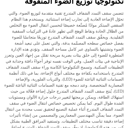
تكنولوجيا توزيع الضوء المتفوقة
تتضمن سقف التمدد الشفاف المتدرج تقنية متقدمة لتوزيع الضوء، والتي
تحوّل الإضاءة العادية إلى تجارب إضاءة استثنائية. ويستخدم هذا النظام
السقفي المبتكر موادًا مُصنَّعة خصيصًا لتحسين انتقال الضوء مع التخلص
من الظلال الحادة ونقاط الوهج التي تظهر عادةً في التركيبات السقفية
التقليدية. ويحقِّق سقف التمدد الشفاف المتدرج توزيعًا متجانسًا للضوء
بفضل خصائص سطحه المصمَّمة بدقة، والتي تعمل على تبعيد أشعة
الضوء وتشتيتها بالتساوي عبر كامل مساحة السقف. وتؤدي هذه الإدارة
المتطورة للضوء إلى خلق بيئات بصرية مريحة تقلل من إجهاد العين وتعزز
الإنتاجية في بيئات العمل، وفي الوقت نفسه توفر أجواءً دافئة وجذابة في
التطبيقات السكنية. وتسمح التكنولوجيا الكامنة وراء سقف التمدد الشفاف
المتدرج باستخدامه بكفاءة مع مختلف أنواع الإضاءة، بما في ذلك أنظمة
الصمامات الثنائية الباعثة للضوء (LED)، والثريات الفلورية، والإضاءة
المعمارية المتخصصة. وعند دمجه مع تقنية الصمامات الثنائية الباعثة للضوء
(LED)، يُنتج سقف التمدد الشفاف المتدرج حلول إضاءة فعّالة من حيث
استهلاك الطاقة، ويمكن برمجتها لتغيير درجات حرارة الألوان ومستويات
الشدة طوال اليوم. كما يمكن تخصيص خصائص انتقال الضوء في سقف
التمدد الشفاف المتدرج أثناء عملية التصنيع لتحقيق نسب محددة من انتقال
الضوء، مما يمكّن المهندسين المعماريين والمصممين من إنشاء تأثيرات
إضاءة دقيقة تناسب مختلف التطبيقات. وتستفيد المرافق الطبية بشكل
كبير من هذه التكنولوجيا، إذ يوفّر سقف التمدد الشفاف المتدرج إضاءةً