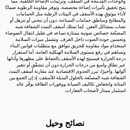
والوحدات المُدمجة في السقف، وترتيبات الإضاءة الخلفية، مما
يتيح تحقيق تأثيرات إضاءة مخصصة. وتوفر مقاومة الرطوبة ضمانًا
لأداء موثوقٍ بهذه الأسقف في البيئات الرطبة مثل الحمامات
والمطابخ ومناطق حمامات السباحة، دون أن تنحني أو تترهل أو
تصاب بمشاكل العفن. كما تمتلك أسقف التمدد الشفافة شبه
المصنّعة خصائص صوتية ممتازة تساعد في تقليل انتقال الضوضاء
وتحسين جودة الصوت داخل الغرف. وتشمل ميزات السلامة
استخدام مواد مقاومة للحريق تتوافق مع متطلبات قوانين البناء
وتساهم في رفع مستوى السلامة الهيكلية العامة. أما استقرار
درجة الحرارة فيسمح لهذه الأسقف بالحفاظ على مظهرها وأدائها
عبر نطاق واسع من درجات الحرارة دون أن تتشقّق أو تتغير
ألوانها. وأخيرًا، تبرز الجدوى الاقتصادية عند مقارنة أسقف التمدد
الشفافة شبه المصنّعة بالحلول البديلة للأسقف، إذ إن الجمع بين
المتانة وانخفاض تكاليف الصيانة ووفورات الطاقة يوفّر عائد
استثمار ممتاز لأصحاب العقارات.
نصائح وحيل