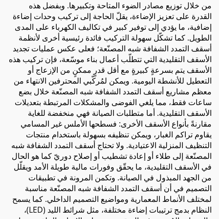
من خلال توزيع مصادر الضوء المتاحة وتكبيرها. وبفضل هذه
القدرة على تعزيز الإضاءة، يقلّ الحاجة إلى تركيب وحدات إضاءة
إضافية، ما يؤدي إلى توفير كبير في تكاليف الكهرباء على المدى
الطويل. كما تشكّل سهولة التركيب فائدة رئيسية أخرى لأنظمة
أسقف التمدد الشفافة شبه المصنّعة؛ فعلى عكس عمليات تجديد
الأسقف التقليدية التي تتطلّب أعمال بناء موسّعة، فإن تركيب هذه
الأسقف يتم بسرعةٍ كبيرةٍ مع أقل قدرٍ ممكنٍ من الإزعاج أو
التعطيل للأنشطة اليومية. ويمكن لمُركّبي المحترفين الانتهاء من
معظم مشاريع أسقف التمدد الشفافة شبه المصنّعة خلال بضع
ساعات فقط، مما يلغي الفوضى والمشكلات المرتبطة بتعديلات
الأسقف التقليدية. أما متطلبات الصيانة فهي منخفضة للغاية
مقارنةً بأنواع الأسقف الأخرى: فسطحها الأملس غير المسامي
يقاوم تراكم الغبار، ويمكن تنظيفه بسهولة باستخدام منتجات
التنظيف المنزلية الاعتيادية. ولا تحتاج أسقف التمدد الشفافة شبه
المصنّعة إلى طلاء أو إعادة تشطيب أو إصلاح دوريّ كما هو الحال
في الأسقف التقليدية، ما يحقّق وفورات مالية طويلة الأمد ويقلّل
من الجهد المبذول في الصيانة. وتكمن المرونة في تطبيقات
التصميم في أن أسقف التمدد الشفافة شبه المصنّعة مناسبة
لمختلف الأنماط المعمارية ومواضيع التصميم الداخلي. كما يسمح
النظام بدمج ترتيبات إضاءة مختلفة، مثل شرائط الليد (LED)،