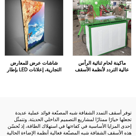
ماكينة لحام ثنائية الرأس
شاشات عرض للمعارض
عالية التردد لأنظمة الأسقف
التجارية، إعلانات LED بإطار
القابلة للتمدد
من الألومنيوم بدون إطار،
صندوق إضاءة داخلي LED،
كشك إعلاني داخلي من
القماش المضيء
توفر أسقف التمدد الشفافة شبه المصنّعة فوائد عملية عديدة
تجعلها خيارًا ممتازًا لمشاريع التصميم الداخلي الحديثة. وتتمثّل
إحدى المزايا الأساسية في كفاءتها في استهلاك الطاقة، إذ تُحسّن
هذه الأسقف الشفافة شبه المصنّعة فعالية أنظمة الإضاءة الحالية