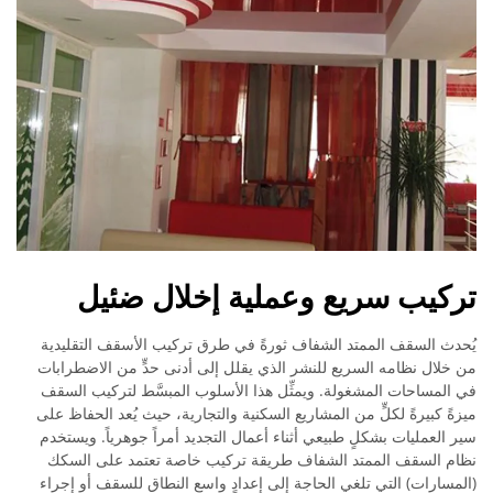
تركيب سريع وعملية إخلال ضئيل
يُحدث السقف الممتد الشفاف ثورةً في طرق تركيب الأسقف التقليدية
من خلال نظامه السريع للنشر الذي يقلل إلى أدنى حدٍّ من الاضطرابات
في المساحات المشغولة. ويمثِّل هذا الأسلوب المبسَّط لتركيب السقف
ميزةً كبيرةً لكلٍّ من المشاريع السكنية والتجارية، حيث يُعد الحفاظ على
سير العمليات بشكلٍ طبيعي أثناء أعمال التجديد أمراً جوهرياً. ويستخدم
نظام السقف الممتد الشفاف طريقة تركيب خاصة تعتمد على السكك
(المسارات) التي تلغي الحاجة إلى إعدادٍ واسع النطاق للسقف أو إجراء