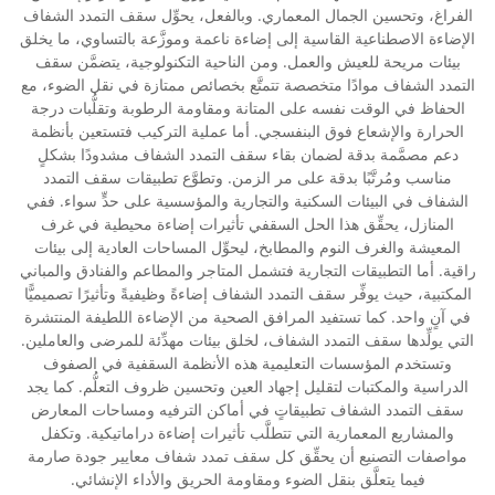
الفراغ، وتحسين الجمال المعماري. وبالفعل، يحوِّل سقف التمدد الشفاف
الإضاءة الاصطناعية القاسية إلى إضاءة ناعمة وموزَّعة بالتساوي، ما يخلق
بيئات مريحة للعيش والعمل. ومن الناحية التكنولوجية، يتضمَّن سقف
التمدد الشفاف موادًا متخصصة تتمتَّع بخصائص ممتازة في نقل الضوء، مع
الحفاظ في الوقت نفسه على المتانة ومقاومة الرطوبة وتقلُّبات درجة
الحرارة والإشعاع فوق البنفسجي. أما عملية التركيب فتستعين بأنظمة
دعم مصمَّمة بدقة لضمان بقاء سقف التمدد الشفاف مشدودًا بشكلٍ
مناسب ومُرتَّبًا بدقة على مر الزمن. وتطوَّع تطبيقات سقف التمدد
الشفاف في البيئات السكنية والتجارية والمؤسسية على حدٍّ سواء. ففي
المنازل، يحقِّق هذا الحل السقفي تأثيرات إضاءة محيطية في غرف
المعيشة والغرف النوم والمطابخ، ليحوِّل المساحات العادية إلى بيئات
راقية. أما التطبيقات التجارية فتشمل المتاجر والمطاعم والفنادق والمباني
المكتبية، حيث يوفِّر سقف التمدد الشفاف إضاءةً وظيفيةً وتأثيرًا تصميميًّا
في آنٍ واحد. كما تستفيد المرافق الصحية من الإضاءة اللطيفة المنتشرة
التي يولِّدها سقف التمدد الشفاف، لخلق بيئات مهدِّئة للمرضى والعاملين.
وتستخدم المؤسسات التعليمية هذه الأنظمة السقفية في الصفوف
الدراسية والمكتبات لتقليل إجهاد العين وتحسين ظروف التعلُّم. كما يجد
سقف التمدد الشفاف تطبيقاتٍ في أماكن الترفيه ومساحات المعارض
والمشاريع المعمارية التي تتطلَّب تأثيرات إضاءة دراماتيكية. وتكفل
مواصفات التصنيع أن يحقِّق كل سقف تمدد شفاف معايير جودة صارمة
فيما يتعلَّق بنقل الضوء ومقاومة الحريق والأداء الإنشائي.