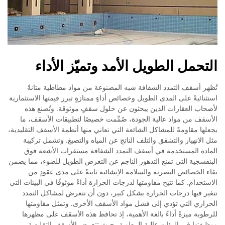
التحمل الطويل الأمد وتميّز الأداء
تُظهر أسقف التمدد الشفافة شبه المصنوعة من مواد مطاطية متانةً
استثنائيةً على المدى الطويل وخصائص أداءٍ ممتازةٍ تبرر قيمتها الاستثمارية
لأصحاب العقارات الذين يبحثون عن حلول سقفٍ موثوقة. وتُصنع هذه
الأسقف من مواد عالية الجودة، صُمِّمت خصيصًا لتطبيقات الأسقف، ما
يجعلها مقاومةً للمشاكل الشائعة التي تعاني منها أنظمة الأسقف التقليدية،
مثل الانهيار والتشقق والتلف الناتج عن المياه والتصبغ. وتشمل تركيبة
المادة المستخدمة في أسقف التمدد الشفافة مستقرات الأشعة فوق
البنفسجية التي تمنع التدهور الناجم عن التعرض الطويل للضوء، مما يضمن
بقاء الخصائص البصرية والسلامة الإنشائية ثابتةً على مدى عقودٍ من
الاستخدام. كما تتيح مقاومتها لدرجات الحرارة أداءً موثوقًا في البيئات التي
تتغير فيها درجات الحرارة بشكل كبير، دون أن تتعرض لمشاكل التمدد
الحراري التي تؤدي إلى فشل مواد الأسقف الأخرى. وتمثل مقاومتها
للرطوبة ميزةً أداءً بالغة الأهمية، إذ تحافظ هذه الأسقف على مظهرها
ووظيفتها في البيئات عالية الرطوبة، حيث تتعرض الأسقف التقليدية