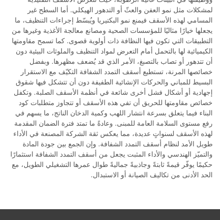
لمشكلات مثل نمو العفن والعثّ أو التدهور الهيكلي. أما السطح غير
المسامي لهذه الأسقف فيمنع نمو البكتيريا ويُبسّط إجراءات التنظيف، ما
يجعلها خيارًا مثاليًا للمؤسسات الصحية ومصانع معالجة الأغذية وغيرها من
التطبيقات التي تكون فيها النظافة ذات أولوية قصوى. كما تسمح مقاومتها
الكيميائية لها بالتحمل أمام التعرض لمواد التنظيف والملوثات البيئية دون
أن تتدهور أو تصاب بالتصبغ، الأمر الذي قد يُضعف مظهرها. وبفضل
خصائصها المرنة، تستطيع أسقف التمدد الشفافة التكيّف مع الاستقرار
البسيط للمباني والحركات الإنشائية الطفيفة دون أن تتشكل فيها شقوق
إجهادية أو أشكال فشل أخرى شائعة في أنظمة الأسقف الصلبة. وتكفل
خصائص مقاومتها للحريق أن تفي هذه الأسقف أو تتجاوز متطلبات كود
البناء فيما يتعلق بسرعة انتشار اللهب وكمية الدخان الناتج، ما يسهم في
رفع مستوى السلامة العامة للمبنى. وعادةً ما تمتد فترة الضمان المقدمة
لهذه الأسقف لسنواتٍ عديدة، مما يعكس ثقة الشركة المصنعة في الأداء
طويل الأمد لنظام أسقف التمدد الشفافة. وإن الجمع بين جودة المادة
والتميّز الهندسي والأداء المثبت يجعل من أسقف التمدد الشفافة استثمارًا
حكيمًا يوفّر قيمةً ثابتةً وجاذبيةً جماليةً طوال عمرها التشغيلي الطويل، مع
الحد الأدنى من تكاليف الصيانة أو الاستبدال.